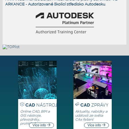
ARKANCE - Autorizované školicí středisko Autodesku
.
CAD
NÁSTROJE
CAD
ZPRÁVY
Online CAD, BIM a
Aktuality, nabídky a
GIS nástroje,
události ze světa
převodníky,
CAx řešení
prohlížeče
Více info
Více info