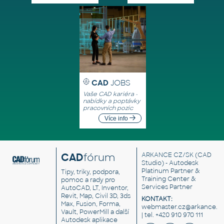
CAD
JOBS
Vaše CAD kariéra -
nabídky a poptávky
pracovních pozic
Více info
CAD
fórum
ARKANCE CZ/SK
(CAD
Studio) - Autodesk
Platinum Partner &
Tipy, triky, podpora,
Training Center &
pomoc a rady pro
Services Partner
AutoCAD, LT, Inventor,
Revit, Map, Civil 3D, 3ds
KONTAKT:
Max, Fusion, Forma,
webmaster.cz@arkance.w
Vault, PowerMill a další
| tel. +420 910 970 111
Autodesk aplikace