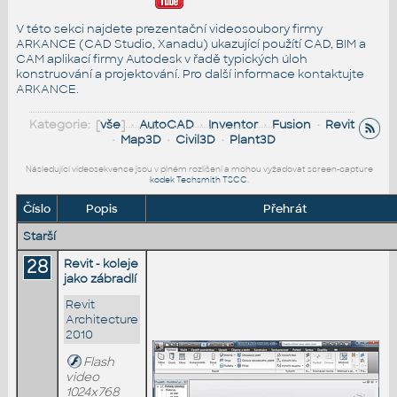
V této sekci najdete prezentační videosoubory firmy
ARKANCE (CAD Studio, Xanadu) ukazující použítí CAD, BIM a
CAM aplikací firmy Autodesk v řadě typických úloh
konstruování a projektování. Pro další informace
kontaktujte
ARKANCE
.
Kategorie: [
vše
] •
AutoCAD
•
Inventor
•
Fusion
•
Revit
•
Map3D
•
Civil3D
•
Plant3D
Následující videosekvence jsou v plném rozlišení a mohou vyžadovat screen-capture
kodek Techsmith TSCC
.
Číslo
Popis
Přehrát
Starší
28
Revit - koleje
jako zábradlí
Revit
Architecture
2010
Flash
video
1024x768