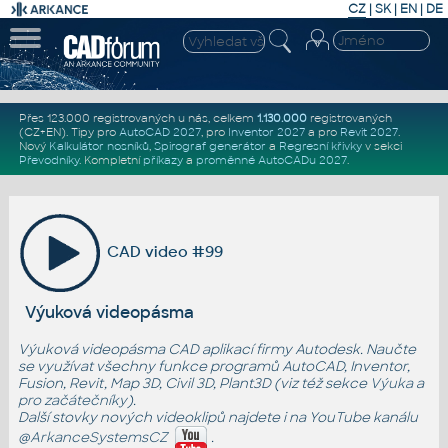
CZ
|
SK
|
EN
|
DE
Přes 123.000 registrovaných u nás, celkem
1.130.000
registrovaných
(CZ+EN)
. Tipy pro
AutoCAD 2027
, pro
Inventor 2027
a pro
Revit 2027
.
Nový
Kalkulátor nosníků
,
Spirograf generátor
a
Regresní křivky
v sekci
Převodníky
.
Kompletní
příkazy
a
proměnné AutoCADu 2027
.
CAD video #99
Výuková videopásma
Výuková videopásma CAD aplikací firmy Autodesk. Naučte
se využívat všechny funkce programů AutoCAD, Inventor,
Fusion, Revit, Map 3D, Civil 3D, Plant3D (viz též sekce
Výuka
a
pro začátečníky
).
Další stovky nových videoklipů najdete i na YouTube kanálu
@ArkanceSystemsCZ
.