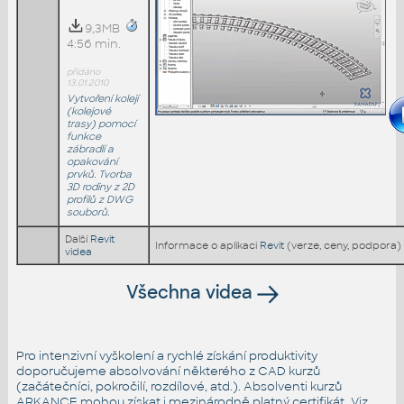
9,3MB
4:56 min.
přidáno
13.01.2010
Vytvoření kolejí
(kolejové
trasy) pomocí
funkce
zábradlí a
opakování
prvků. Tvorba
3D rodiny z 2D
profilů z DWG
souborů.
Další
Revit
Informace o aplikaci
Revit
(verze, ceny, podpora)
videa
Všechna videa
Pro intenzivní vyškolení a rychlé získání produktivity
doporučujeme absolvování některého z CAD kurzů
(začátečníci, pokročilí, rozdílové, atd.). Absolventi kurzů
ARKANCE mohou získat i mezinárodně platný certifikát. Viz