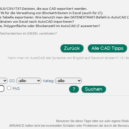
XLS/CSV/TXT-Dateien, die aus CAD exportiert werden.
 für die Verwaltung von Blockattributen in Excel (auch für LT).
ne Tabelle exportieren. Wie benutzt man den DATENEXTRAKT-Befehl in AutoCAD L
dinaten von Excel nach AutoCAD importieren?
ge, Polygonfläche oder Blockanzahl im AutoCAD LT auswerten?
Zeichenketten im DIESEL verbinden?
Zurück
Alle CAD Tipps
« | »
Kann man im AutoCAD die Sprache von English auf Deutsch ändern?
3d
OS:
Kateg:
FAQ
Benutzen Sie diese Tipps bitte nur aufs eigene Risik
ARKANCE haftet nicht bei eventuellen Schäden oder Problemen die durch die Benutzu