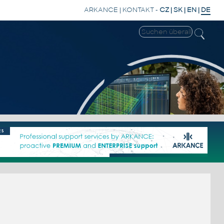
ARKANCE
|
KONTAKT
-
CZ
|
SK
|
EN
|
DE