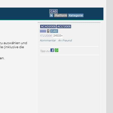
CAD
%
Platform
Kategorie
ACAD2005
ACLT2005
*
CAD
17.2.2006
24533×
Kommentar
An Freund
 zu auswählen und
e (inklusive die
Tipp zu:
en.