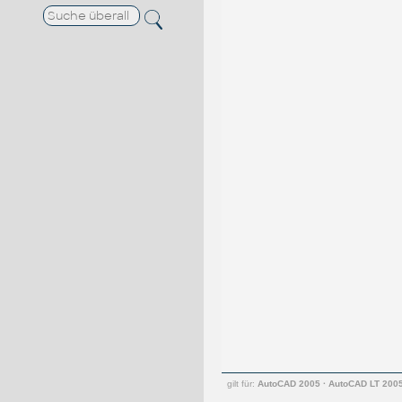
gilt für:
AutoCAD 2005
·
AutoCAD LT 200