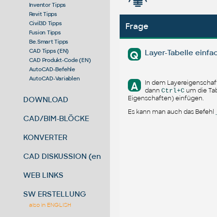
Inventor Tipps
Revit Tipps
Civil3D Tipps
Frage
Fusion Tipps
Be.Smart Tipps
CAD Tipps (EN)
Layer-Tabelle einfa
Q
CAD Produkt-Code (EN)
AutoCAD-Befehle
AutoCAD-Variablen
In dem Layereigenscha
A
dann
um die Tab
Ctrl+C
Eigenschaften) einfügen.
DOWNLOAD
Es kann man auch das Befehl
CAD/BIM-BLÖCKE
KONVERTER
CAD DISKUSSION (en)
WEB LINKS
SW ERSTELLUNG
also in ENGLISH