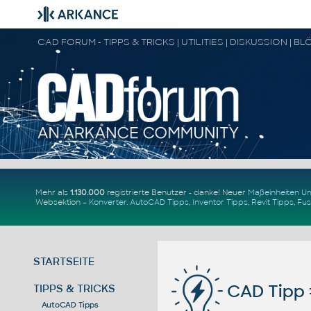
Mehr als
1.130.000
registrierte Benutzer - danke! Neuer
Maßeinheiten 
Websektion –
Konverter
.
AutoCAD Tipps
,
Inventor Tipps
,
Revit Tipps
,
Fus
STARTSEITE
CAD Tipp 
TIPPS & TRICKS
AutoCAD Tipps