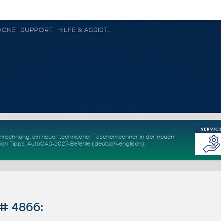
CAD FORUM - TIPPS & TRICKS | UTILITIES | DISKUSSION | BLÖCKE | SUPPORT | HILFE & ASSISTANCE
Umrechnung
, ein neuer
technischer Taschenrechner
in der neuen
ion Tipps
.
AutoCAD-2027-Befehle
(deutsch-englisch).
# 4866: