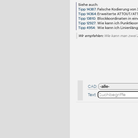
Siehe auch:
Tipp 14387
:
Falsche Kodierung von 
Tipp 14364
:
Erweiterte ATTOUT/ATTIN
Tipp 13810
:
Blockkoordinaten in ei
Tipp 12927
:
Wie kann ich Punktkoor
Tipp 4954
:
Wie kann ich Linienlän
Wir empfehlen:
Wie kann man zwei 
CAD:
Text: