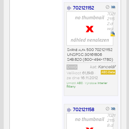
702121152
7021
2115
2.d
wg
Skříně alfa 500 702121152
UNSPSC:30161806
SfB:820 (800×494×1780)
DWG
kat:
Kancelář
Velikost
61,8kB
•
AEC-Data
ze dne
16.11.2012
Umístil:
AEC
• Výrobce:
Interier
Říčany
702121158
7021
2115
8.d