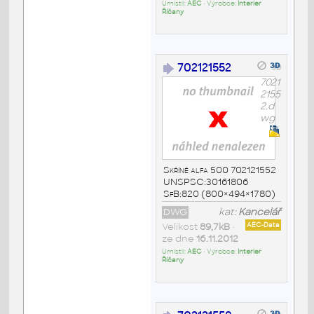
Umístil:
AEC
• Výrobce:
Interier
Říčany
702121552
7021
2155
2.d
wg
Skříně alfa 500 702121552
UNSPSC:30161806
SfB:820 (800×494×1780)
DWG
kat:
Kancelář
Velikost
89,7kB
•
AEC-Data
ze dne
16.11.2012
Umístil:
AEC
• Výrobce:
Interier
Říčany