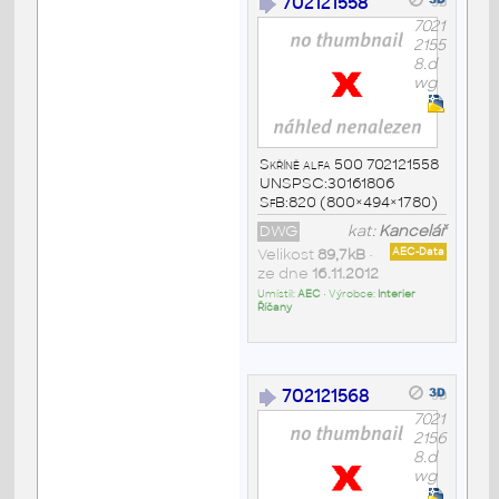
702121558
7021
2155
8.d
wg
Skříně alfa 500 702121558
UNSPSC:30161806
SfB:820 (800×494×1780)
DWG
kat:
Kancelář
Velikost
89,7kB
•
AEC-Data
ze dne
16.11.2012
Umístil:
AEC
• Výrobce:
Interier
Říčany
702121568
7021
2156
8.d
wg