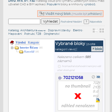
DWG
,
RFA
,
IPT
,
F3D
. Katalog slouží pro výměnu užitečných bloků mezi
uživateli CAD a BIM aplikací.
Populární
bloky a knihovny
výrobců
.
Vložit nový blok
(musíte být
přihlášeni
)
Podrobné hledání
Nápověda
Katalog
:
Architektura
•
Dopravní stavby
•
Elektro
•
/obecné
Mapování
•
Potrubí, TZB
•
Strojírenství
Výrobci
Kategorie
Vybrané bloky
(zvolte
Interier Říčany
:
585
blok
kategorii vlevo)
Kancelář
585
Nalezeno celkem
585
záznamů
hromadné stahování není pro váš
účet dostupné
702121058
7021
2105
8.d
wg