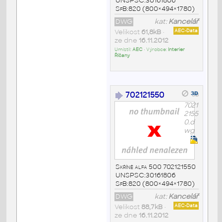
UNSPSC:30161806
SfB:820 (800×494×1780)
DWG
kat:
Kancelář
Velikost
61,8kB
•
AEC-Data
ze dne
16.11.2012
Umístil:
AEC
• Výrobce:
Interier
Říčany
702121550
7021
2155
0.d
wg
Skříně alfa 500 702121550
UNSPSC:30161806
SfB:820 (800×494×1780)
DWG
kat:
Kancelář
Velikost
88,7kB
•
AEC-Data
ze dne
16.11.2012