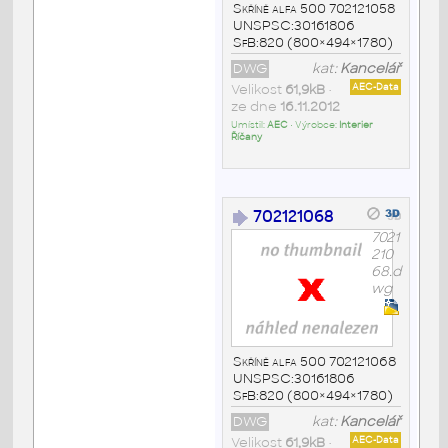
Skříně alfa 500 702121058
UNSPSC:30161806
SfB:820 (800×494×1780)
DWG
kat:
Kancelář
Velikost
61,9kB
•
AEC-Data
ze dne
16.11.2012
Umístil:
AEC
• Výrobce:
Interier
Říčany
702121068
7021
210
68.d
wg
Skříně alfa 500 702121068
UNSPSC:30161806
SfB:820 (800×494×1780)
DWG
kat:
Kancelář
Velikost
61,9kB
•
AEC-Data