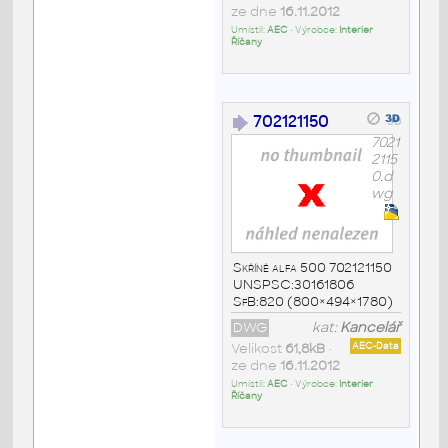
ze dne
16.11.2012
Umístil:
AEC
• Výrobce:
Interier
Říčany
702121150
7021
2115
0.d
wg
Skříně alfa 500 702121150
UNSPSC:30161806
SfB:820 (800×494×1780)
DWG
kat:
Kancelář
Velikost
61,8kB
•
AEC-Data
ze dne
16.11.2012
Umístil:
AEC
• Výrobce:
Interier
Říčany