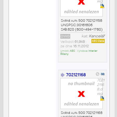
wg
Skříně alfa 500 702121158
UNSPSC:30161806
SfB:820 (800×494×1780)
DWG
kat:
Kancelář
Velikost
61,9kB
•
AEC-Data
ze dne
16.11.2012
Umístil:
AEC
• Výrobce:
Interier
Říčany
702121168
7021
2116
8.d
wg
Skříně alfa 500 702121168