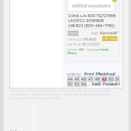
Skříně alfa 500 702121568
UNSPSC:30161806
SfB:820 (800×494×1780)
DWG
kat:
Kancelář
Velikost
88,8kB
•
AEC-Data
ze dne
16.11.2012
Umístil:
AEC
• Výrobce:
Interier
Říčany
stránky:
První
Předchozí
...
44
45
46
47
48
49
50
51
52
53
54
...
Další
Poslední
CAD bloky: knihovny dwg blok rodiny rodina family symboly detaily
součásti prvky stafáž buňka buňky výkres téma kategorie kolekce
knižnica zdarma free block library