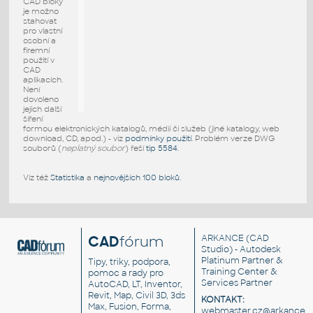
CAD bloky
je možno
stahovat
pro vlastní
osobní a
firemní
použití v
CAD
aplikacích.
Není
dovoleno
jejich další
šíření
formou elektronických katalogů, médií či služeb (jiné katalogy, web
download, CD, apod.) - viz
podmínky použití
. Problém verze DWG
souborů (
neplatný soubor
) řeší
tip 5584
.
Viz též
Statistika
a
nejnovějších 100 bloků
.
CAD
fórum
ARKANCE
(CAD
Studio) - Autodesk
Platinum Partner &
Tipy, triky, podpora,
Training Center &
pomoc a rady pro
Services Partner
AutoCAD, LT, Inventor,
Revit, Map, Civil 3D, 3ds
KONTAKT:
Max, Fusion, Forma,
webmaster.cz@arkance.w