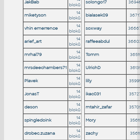
JakBab
solongo17
3694
bloků
14
miketyson
bialasek09
3671
bloků
14
vhin emerrence
soxway
3666
bloků
14
arief_art
raffeeabdul
3660
bloků
14
mrhal79
Tomm
3651
bloků
14
mrsdeechambers71
UlrichD
3613
bloků
14
Plavek
lilly
3599
bloků
14
JonasT
ikac031
3572
bloků
14
deson
mtahir_zafar
3570
bloků
14
spingledoink
Mory
3561
bloků
14
drobec.zuzana
zachy
3561
bloků