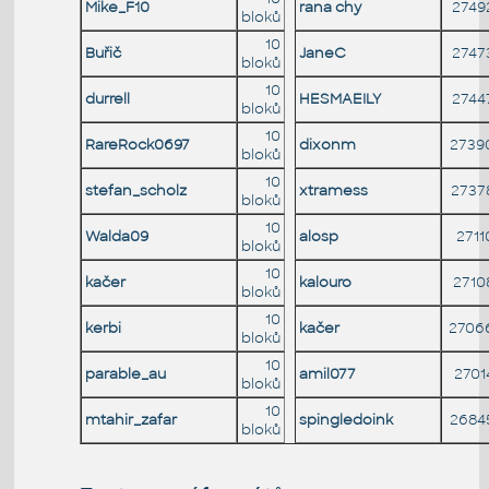
Mike_F10
rana chy
2749
bloků
10
Buřič
JaneC
2747
bloků
10
durrell
HESMAEILY
2744
bloků
10
RareRock0697
dixonm
2739
bloků
10
stefan_scholz
xtramess
2737
bloků
10
Walda09
alosp
2711
bloků
10
kačer
kalouro
2710
bloků
10
kerbi
kačer
2706
bloků
10
parable_au
amil077
2701
bloků
10
mtahir_zafar
spingledoink
2684
bloků