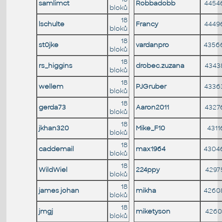
samlimct
Robbadobb
4454
bloků
18
lschulte
Francy
4449
bloků
18
st0jke
vardanpro
4356
bloků
18
rs_higgins
drobec.zuzana
4343
bloků
18
wellem
PJGruber
4336
bloků
18
gerda73
Aaron2011
4327
bloků
18
jkhan320
Mike_F10
4311
bloků
18
caddemail
max1964
4304
bloků
18
WildWiel
224ppy
4297
bloků
18
james johan
mikha
4260
bloků
18
jmgj
miketyson
4260
bloků