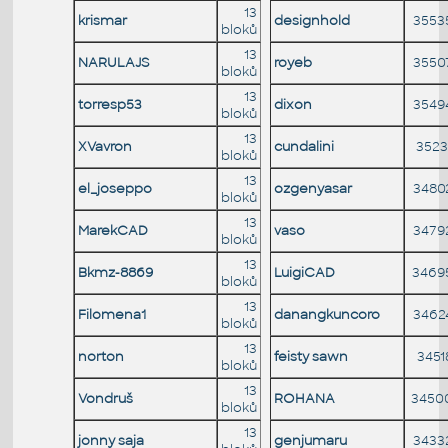
13
krismar
designhold
3553
bloků
13
NARULAJS
royeb
3550
bloků
13
torresp53
dixon
3549
bloků
13
XVavron
cundalini
3523
bloků
13
el_joseppo
ozgenyasar
3480
bloků
13
MarekCAD
vaso
3479
bloků
13
Bkmz-8869
LuigiCAD
3469
bloků
13
Filomena1
danangkuncoro
3462
bloků
13
norton
feisty sawn
3451
bloků
13
Vondruš
ROHANA
3450
bloků
13
jonny saja
genjumaru
3433