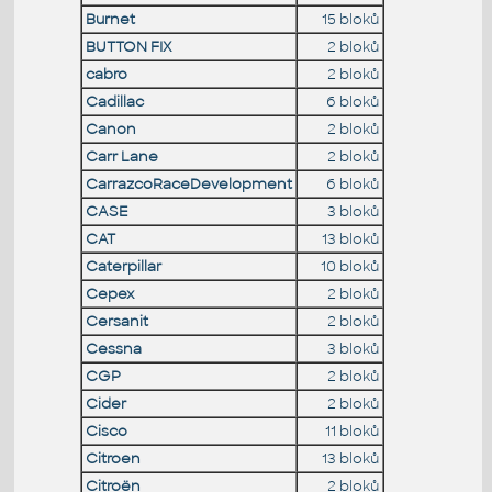
Burnet
15 bloků
BUTTON FIX
2 bloků
cabro
2 bloků
Cadillac
6 bloků
Canon
2 bloků
Carr Lane
2 bloků
CarrazcoRaceDevelopment
6 bloků
CASE
3 bloků
CAT
13 bloků
Caterpillar
10 bloků
Cepex
2 bloků
Cersanit
2 bloků
Cessna
3 bloků
CGP
2 bloků
Cider
2 bloků
Cisco
11 bloků
Citroen
13 bloků
Citroën
2 bloků