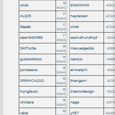
18
xirob
ENGOMAR
4240
bloků
17
ALE25
hayrassan
4232
bloků
17
šlapák
xirob
4204
bloků
17
seen5431083
sachuthuruthiyil
4204
bloků
16
SKFTurtle
manuelgelido
4199
bloků
16
guidoskibros
carolus
4198
bloků
16
jonsteane
arvivekjmi
4139
bloků
16
SPRAYCASSO
thangpm
4125
bloků
16
hongleutc
interiordesign
4103
bloků
16
chrisara
naga
4071
bloků
16
váca
yVET
4040