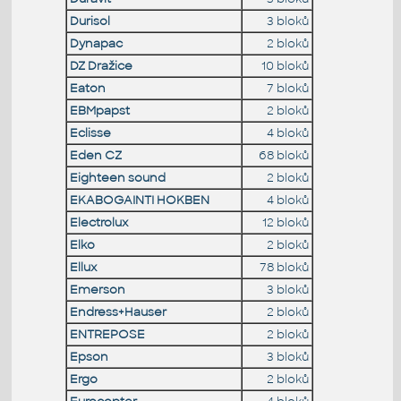
Durisol
3 bloků
Dynapac
2 bloků
DZ Dražice
10 bloků
Eaton
7 bloků
EBMpapst
2 bloků
Eclisse
4 bloků
Eden CZ
68 bloků
Eighteen sound
2 bloků
EKABOGAINTI HOKBEN
4 bloků
Electrolux
12 bloků
Elko
2 bloků
Ellux
78 bloků
Emerson
3 bloků
Endress+Hauser
2 bloků
ENTREPOSE
2 bloků
Epson
3 bloků
Ergo
2 bloků