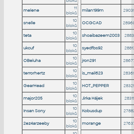
bloků
11
melene
milan199m
2903
bloků
10
snelle
OCGCAD
2896
bloků
10
teta
shoaibazeem2003
2883
bloků
10
ukcuf
syedfbs92
2881
bloků
10
OBeluha
jron291
2867
bloků
10
terrorhertz
is_mail623
2836
bloků
10
GearHead
HOT_PEPPER
2832
bloků
10
major205
Jirka Hájek
2831
bloků
10
Insan Sony
Kobusdup
2788
bloků
10
2ez4arzeeby
morange
2763
bloků
10