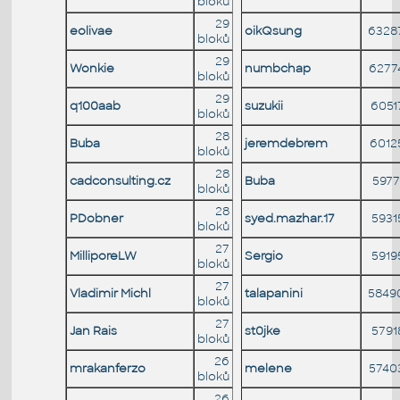
bloků
29
eolivae
oikQsung
6328
bloků
29
Wonkie
numbchap
6277
bloků
29
q100aab
suzukii
6051
bloků
28
Buba
jeremdebrem
6012
bloků
28
cadconsulting.cz
Buba
5977
bloků
28
PDobner
syed.mazhar.17
5931
bloků
27
MilliporeLW
Sergio
5919
bloků
27
Vladimir Michl
talapanini
5849
bloků
27
Jan Rais
st0jke
5791
bloků
26
mrakanferzo
melene
5740
bloků
26