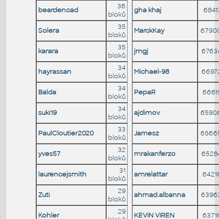
36
beardencad
gha khaj
6841
bloků
35
Solera
MarckKay
6790
bloků
35
karara
jmgj
6763
bloků
34
hayrassan
Michael-98
6697
bloků
34
Balda
PepaR
6661
bloků
34
suki19
ajdimov
6590
bloků
33
PaulCloutier2020
Jamesz
6566
bloků
32
yves57
mrakanferzo
6528
bloků
31
laurencejsmith
amrelattar
6421
bloků
29
Zuti
ahmad.albanna
6396
bloků
29
Kohler
KEVIN VIREN
6371