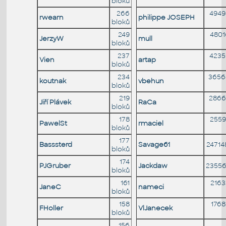
bloků
266
4949
rwearn
philippe JOSEPH
bloků
249
4801
JerzyW
mull
bloků
237
4235
Vien
artap
bloků
234
3656
koutnak
vbehun
bloků
219
2866
Jiří Plávek
RaCa
bloků
178
2559
PawelSt
rmaciel
bloků
177
Basssterd
Savage61
24714
bloků
174
PJGruber
Jackdaw
23556
bloků
161
216
JaneC
nameci
bloků
158
176
FHoller
VlJanecek
bloků
156