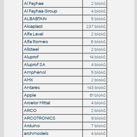
Al Fayhaa
2 bloků
Al Fayhaa Group
4 bloků
ALBABTAIN
5 bloků
Alcaplast
237 bloků
Alfa Laval
2 bloků
Alfa Romeo
6 bloků
Allsteel
2 bloků
Aluprof
14 bloků
Aluprof SA
4 bloků
Amphenol
5 bloků
AMX
2 bloků
Antares
143 bloků
Apple
61 bloků
Arcelor Mittal
4 bloků
ARCO
2 bloků
ARCOTRONICS
9 bloků
Arduino
7 bloků
archmodels
4 bloků