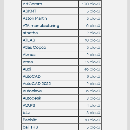
ArtCeram
100 bloků
ASKMT
5 bloků
Aston Martin
5 bloků
ATA manufacturing
6 bloků
athatha
2 bloků
ATLAS
10 bloků
Atlas Copco
5 bloků
Atmos
2 bloků
Atrea
35 bloků
Audi
46 bloků
AutoCAD
9 bloků
AutoCAD 2022
2 bloků
Autoclave
6 bloků
Autodesk
3 bloků
AVAPS
4 bloků
b4z
3 bloků
Babbitt
10 bloků
ball THS
5 bloků