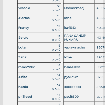
bloků
16
vcasola
Mohammadj
4033
bloků
15
JKortus
ronel
4033
bloků
15
Francy
kuri1312
4023
bloků
15
RANA SANDIP
Sergio
4014
bloků
KUMAR.U
15
Lotar
vaclavmachu
3967
bloků
14
Simir
Ivma
3962
bloků
14
milan199m
hareeshvs
3921
bloků
14
JBříza
pysiu1981
3790
bloků
14
Kazda
xxxxxxxxx
3783
bloků
14
phillreed
paul8309
3774
bloků
14