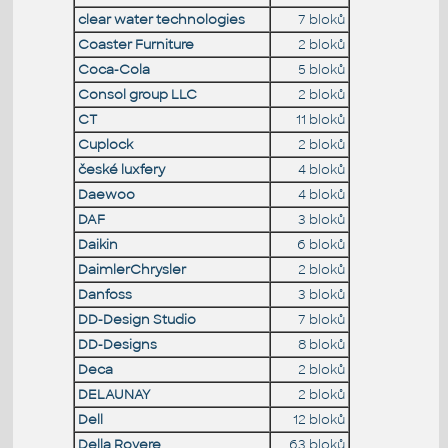
clear water technologies
7 bloků
Coaster Furniture
2 bloků
Coca-Cola
5 bloků
Consol group LLC
2 bloků
CT
11 bloků
Cuplock
2 bloků
české luxfery
4 bloků
Daewoo
4 bloků
DAF
3 bloků
Daikin
6 bloků
DaimlerChrysler
2 bloků
Danfoss
3 bloků
DD-Design Studio
7 bloků
DD-Designs
8 bloků
Deca
2 bloků
DELAUNAY
2 bloků
Dell
12 bloků
Della Rovere
63 bloků