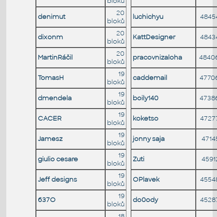
bloků
20
denimut
luchichyu
4845
bloků
20
dixonm
KattDesigner
4843
bloků
20
MartinRáčil
pracovnizaloha
4840
bloků
19
TomasH
caddemail
4770
bloků
19
dmendela
boily140
4738
bloků
19
CACER
koketso
4727
bloků
19
Jamesz
jonny saja
4714
bloků
19
giulio cesare
Zuti
4591
bloků
19
Jeff designs
OPlavek
4554
bloků
19
637O
do0ody
4528
bloků
18