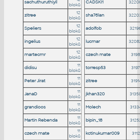
sachuthuruthiyil
CADSKI1
3220
bloků
12
zitree
sha76lan
3220
bloků
12
Speliers
adolfob
3219
bloků
12
ingelius
lucmar
3208
bloků
12
martecmr
czech mate
3198
bloků
11
didisu
torresp53
3197
bloků
11
Peter Jirat
zitree
3191
bloků
11
JanaD
jkhan320
3135
bloků
11
grandioos
Molech
3133
bloků
11
Martin Rebenda
bipin_18
3125
bloků
11
czech mate
kctinukumar009
3112
bloků