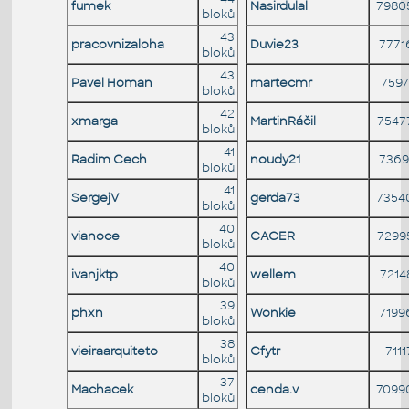
fumek
Nasirdulal
7980
bloků
43
pracovnizaloha
Duvie23
7771
bloků
43
Pavel Homan
martecmr
7597
bloků
42
xmarga
MartinRáčil
7547
bloků
41
Radim Cech
noudy21
7369
bloků
41
SergejV
gerda73
7354
bloků
40
vianoce
CACER
7299
bloků
40
ivanjktp
wellem
7214
bloků
39
phxn
Wonkie
7199
bloků
38
vieiraarquiteto
Cfytr
7111
bloků
37
Machacek
cenda.v
7099
bloků