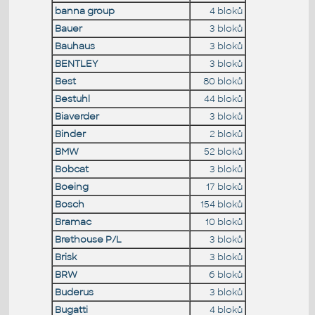
banna group
4 bloků
Bauer
3 bloků
Bauhaus
3 bloků
BENTLEY
3 bloků
Best
80 bloků
Bestuhl
44 bloků
Biaverder
3 bloků
Binder
2 bloků
BMW
52 bloků
Bobcat
3 bloků
Boeing
17 bloků
Bosch
154 bloků
Bramac
10 bloků
Brethouse P/L
3 bloků
Brisk
3 bloků
BRW
6 bloků
Buderus
3 bloků
Bugatti
4 bloků