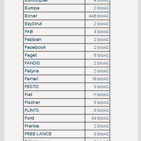
Eurocopter
4 bloků
Europa
2 bloků
Exner
448 bloků
EzyStrut
2 bloků
FAB
3 bloků
Fabbian
2 bloků
Facebook
2 bloků
Faget
5 bloků
FANDIS
2 bloků
Fatyna
2 bloků
Ferrari
19 bloků
FESTO
3 bloků
Fiat
11 bloků
Fischer
5 bloků
FLINTS
5 bloků
Ford
43 bloků
Franke
2 bloků
FREE LANCE
3 bloků