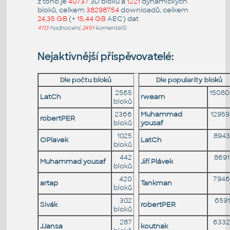
z toho je
40737
3D bloků a
1221
dynamických
bloků, celkem
38298754
downloadů, celkem
24,35 GB
(+
15,44 GB
AEC) dat
4113
hodnocení,
2491
komentářů
Nejaktivnější přispěvovatelé:
Dle počtu bloků
Dle popularity bloků
2565
15080
LatCh
rwearn
bloků
2366
Muhammad
1295
robertPER
bloků
yousaf
1025
8943
OPlavek
LatCh
bloků
442
869
Muhammad yousaf
Jiří Plávek
bloků
420
7946
artap
Tankman
bloků
302
659
Sivák
robertPER
bloků
287
6332
JJansa
koutnak