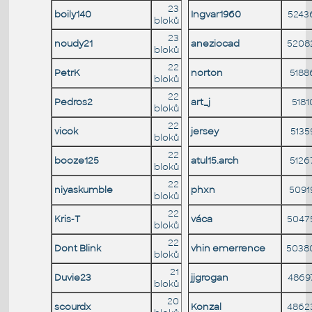
23
boily140
Ingvar1960
5243
bloků
23
noudy21
aneziocad
5208
bloků
22
PetrK
norton
5188
bloků
22
Pedros2
art_j
5181
bloků
22
vicok
jersey
5135
bloků
22
booze125
atul15.arch
5126
bloků
22
niyaskumble
phxn
5091
bloků
22
Kris-T
váca
5047
bloků
22
Dont Blink
vhin emerrence
5038
bloků
21
Duvie23
jjgrogan
4869
bloků
20
scourdx
Konzal
4862