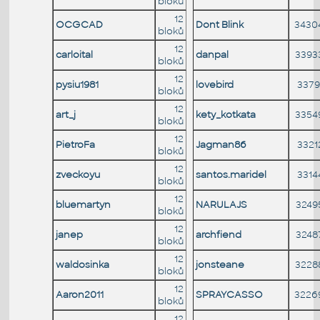
bloků
12
OCGCAD
Dont Blink
3430
bloků
12
carloital
danpal
3393
bloků
12
pysiu1981
lovebird
3379
bloků
12
art_j
kety_kotkata
3354
bloků
12
PietroFa
Jagman86
3321
bloků
12
zveckoyu
santos.maridel
3314
bloků
12
bluemartyn
NARULAJS
3249
bloků
12
janep
archfiend
3248
bloků
12
waldosinka
jonsteane
3228
bloků
12
Aaron2011
SPRAYCASSO
3226
bloků
12