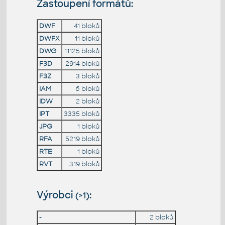
Zastoupení formátů:
DWF
41 bloků
DWFX
11 bloků
DWG
11125 bloků
F3D
2914 bloků
F3Z
3 bloků
IAM
6 bloků
IDW
2 bloků
IPT
3335 bloků
JPG
1 bloků
RFA
5219 bloků
RTE
1 bloků
RVT
319 bloků
Výrobci
:
(>1)
-
2 bloků