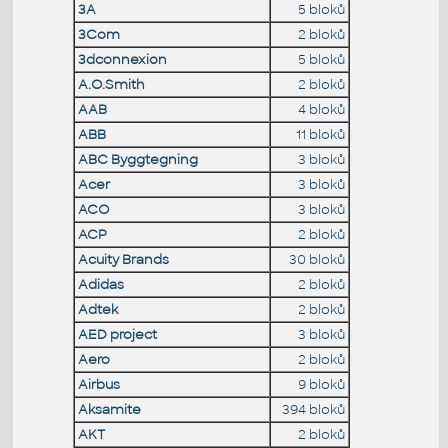
3A
5 bloků
3Com
2 bloků
3dconnexion
5 bloků
A.O.Smith
2 bloků
AAB
4 bloků
ABB
11 bloků
ABC Byggtegning
3 bloků
Acer
3 bloků
ACO
3 bloků
ACP
2 bloků
Acuity Brands
30 bloků
Adidas
2 bloků
Adtek
2 bloků
AED project
3 bloků
Aero
2 bloků
Airbus
9 bloků
Aksamite
394 bloků
AKT
2 bloků