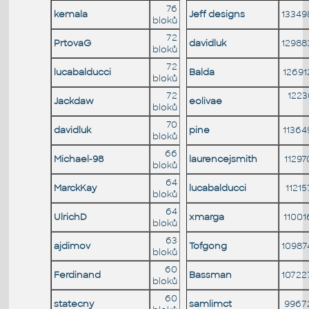
76
kemala
Jeff designs
13349
bloků
72
PrtovaG
davidluk
12988
bloků
72
lucabalducci
Balda
12691
bloků
72
122
Jackdaw
eolivae
bloků
70
davidluk
pine
11364
bloků
66
Michael-98
laurencejsmith
11297
bloků
64
MarckKay
lucabalducci
11215
bloků
64
UlrichD
xmarga
11001
bloků
63
ajdimov
Tofgong
10987
bloků
60
Ferdinand
Bassman
10722
bloků
60
statecny
samlimct
9967