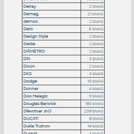
Delray
2 bloků
Demag
21 bloků
demos
2 bloků
Dero
6 bloků
Design Style
2 bloků
Desta
2 bloků
DIÂMETRO
2 bloků
DIN
3 bloků
Dixon
2 bloků
DKS
3 bloků
Dodge
10 bloků
Donner
4 bloků
Doo Malagic
5 bloků
Douglas Barwick
183 bloků
Dřevotvar JnO
209 bloků
DUCATI
8 bloků
Dukla Trutnov
14 bloků
Duravit
3 bloků