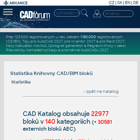
CZ
|
SK
|
EN
|
DE
Přes 123.000 registrovaných u nás, celkem
1.130.000
registrovaných
(CZ+EN)
. Tipy pro
AutoCAD 2027
, pro
Inventor 2027
a pro
Revit 2027
.
Nový
Kalkulátor nosníků
,
Spirograf generátor
a
Regresní křivky
v sekci
Převodníky
.
Kompletní
příkazy
a
proměnné AutoCADu 2027
.
Statistika Knihovny CAD/BIM bloků
Statistika
« zpět na Katalog
CAD Katalog obsahuje
22977
bloků v
140
kategoriích
(+
30581
externích bloků AEC)