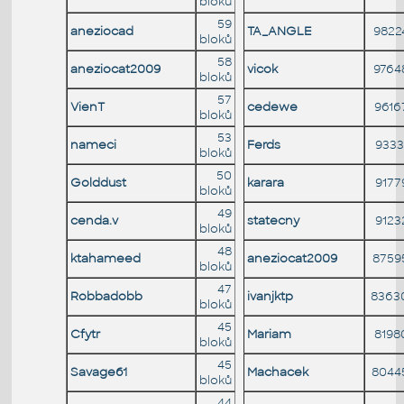
bloků
59
aneziocad
TA_ANGLE
9822
bloků
58
aneziocat2009
vicok
9764
bloků
57
VienT
cedewe
9616
bloků
53
nameci
Ferds
9333
bloků
50
Golddust
karara
9177
bloků
49
cenda.v
statecny
9123
bloků
48
ktahameed
aneziocat2009
8759
bloků
47
Robbadobb
ivanjktp
8363
bloků
45
Cfytr
Mariam
8198
bloků
45
Savage61
Machacek
8044
bloků
44