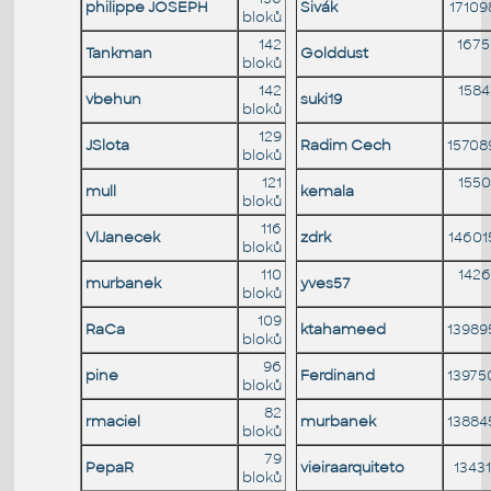
philippe JOSEPH
Sivák
17109
bloků
142
167
Tankman
Golddust
bloků
142
158
vbehun
suki19
bloků
129
JSlota
Radim Cech
15708
bloků
121
155
mull
kemala
bloků
116
VlJanecek
zdrk
14601
bloků
110
142
murbanek
yves57
bloků
109
RaCa
ktahameed
13989
bloků
96
pine
Ferdinand
13975
bloků
82
rmaciel
murbanek
13884
bloků
79
PepaR
vieiraarquiteto
13431
bloků