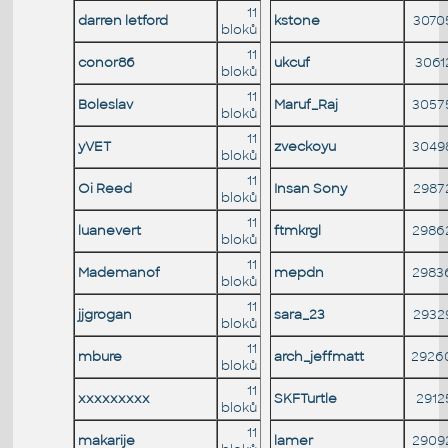
11
darren letford
kstone
3070
bloků
11
conor86
ukcuf
3061
bloků
11
Boleslav
Maruf_Raj
3057
bloků
11
yVET
zveckoyu
3049
bloků
11
Oi Reed
Insan Sony
2987
bloků
11
luanevert
ftmkrgl
2986
bloků
11
Mademanof
mepdn
2983
bloků
11
jjgrogan
sara_23
2932
bloků
11
mbure
arch_jeffmatt
2926
bloků
11
xxxxxxxxx
SKFTurtle
2912
bloků
11
makarije
lamer
2909