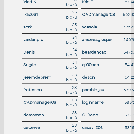
Vlad-K
Kris-T
5734
bloků
25
ikac031
CADmanager03
5628
bloků
25
zdrk
vcasola
5612
bloků
24
vardanpro
alexeesgrospe
5602
bloků
24
Denis
beardencad
5476
bloků
24
Sugito
q100aab
5414
bloků
23
jeremdebrem
deson
5412
bloků
23
Peterson
parable_au
5393
bloků
23
CADmanager03
loginname
5391
bloků
23
derosman
Oi Reed
5377
bloků
23
cedewe
casav_202
5325
bloků