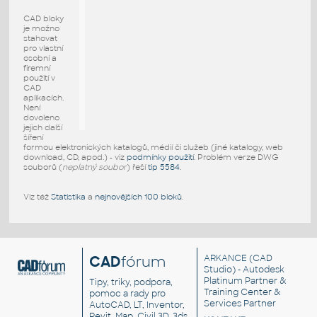
CAD bloky
je možno
stahovat
pro vlastní
osobní a
firemní
použití v
CAD
aplikacích.
Není
dovoleno
jejich další
šíření
formou elektronických katalogů, médií či služeb (jiné katalogy, web
download, CD, apod.) - viz
podmínky použití
. Problém verze DWG
souborů (
neplatný soubor
) řeší
tip 5584
.
Viz též
Statistika
a
nejnovějších 100 bloků
.
CAD
fórum
ARKANCE
(CAD
Studio) - Autodesk
Platinum Partner &
Tipy, triky, podpora,
Training Center &
pomoc a rady pro
Services Partner
AutoCAD, LT, Inventor,
Revit, Map, Civil 3D, 3ds