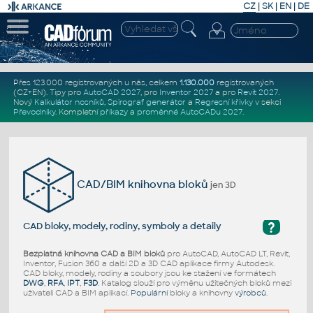
CZ
|
SK
|
EN
|
DE
Přes 123.000 registrovaných u nás, celkem
1.130.000
registrovaných
(CZ+EN)
. Tipy pro
AutoCAD 2027
, pro
Inventor 2027
a pro
Revit 2027
.
Nový
Kalkulátor nosníků
,
Spirograf generátor
a
Regresní křivky
v sekci
Převodníky
.
Kompletní
příkazy
a
proměnné AutoCADu 2027
.
CAD/BIM knihovna bloků
jen 3D
?
CAD bloky, modely, rodiny, symboly a detaily
Bezplatná knihovna CAD a BIM bloků
pro AutoCAD, AutoCAD LT, Revit,
Inventor, Fusion 360 a další 2D a 3D CAD aplikace firmy Autodesk.
CAD bloky, modely, rodiny a soubory jsou ke stažení ve formátech
DWG
,
RFA
,
IPT
,
F3D
. Katalog slouží pro výměnu užitečných bloků mezi
uživateli CAD a BIM aplikací.
Populární
bloky a knihovny
výrobců
.