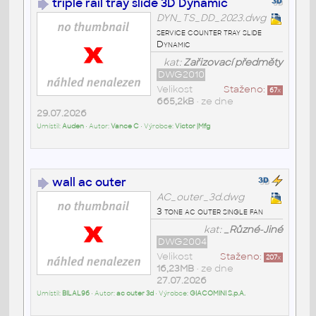
triple rail tray slide 3D Dynamic
DYN_TS_DD_2023.dwg
service counter tray slide
Dynamic
kat:
Zařizovací předměty
DWG2010
Velikost
Staženo:
67
x
665,2kB
• ze dne
29.07.2026
Umístil:
Auden
• Autor:
Vance C
• Výrobce:
Victor |Mfg
wall ac outer
AC_outer_3d.dwg
3 tone ac outer single fan
kat:
_Různé-Jiné
DWG2004
Velikost
Staženo:
207
x
16,23MB
• ze dne
27.07.2026
Umístil:
BILAL96
• Autor:
ac outer 3d
• Výrobce:
GIACOMINI S.p.A.