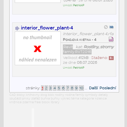
1,04MB
• ze dne
08.07.2026
Umístil:
PatrickP
interior_flower_plant-4
interior_flower_plant-4.rfa
Pokojová květina - 4
Revit
kat:
Rostliny, stromy
family RVT2016
Velikost
412kB
•
Staženo:
8
x
ze dne
08.07.2026
Umístil:
PatrickP
stránky:
1
2
3
4
5
6
7
8
9
10
...
Další
Poslední
CAD bloky: knihovny dwg blok rodiny rodina family symboly detaily
součásti prvky stafáž buňka buňky výkres téma kategorie kolekce
knižnica zdarma free block library