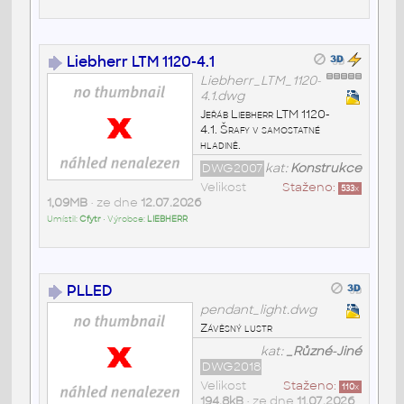
Liebherr LTM 1120-4.1
Liebherr_LTM_1120-
4.1.dwg
Jeřáb Liebherr LTM 1120-
4.1. Šrafy v samostatné
hladině.
DWG2007
kat:
Konstrukce
Velikost
Staženo:
533
x
1,09MB
• ze dne
12.07.2026
Umístil:
Cfytr
• Výrobce:
LIEBHERR
PLLED
pendant_light.dwg
Závěsný lustr
kat:
_Různé-Jiné
DWG2018
Velikost
Staženo:
110
x
194,8kB
• ze dne
11.07.2026