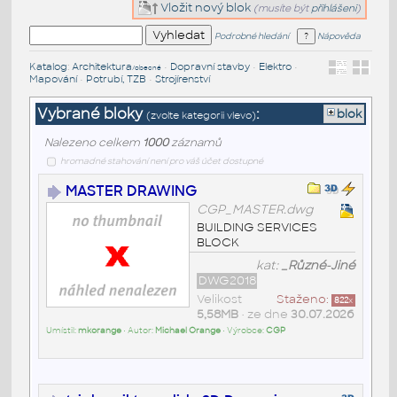
Vložit nový blok
(musíte být
přihlášeni
)
Podrobné hledání
Nápověda
Katalog
:
Architektura
•
Dopravní stavby
•
Elektro
•
/obecné
Mapování
•
Potrubí, TZB
•
Strojírenství
Vybrané bloky
:
blok
(zvolte kategorii vlevo)
Nalezeno celkem
1000
záznamů
hromadné stahování není pro váš účet dostupné
MASTER DRAWING
CGP_MASTER.dwg
BUILDING SERVICES
BLOCK
kat:
_Různé-Jiné
DWG2018
Velikost
Staženo:
822
x
5,58MB
• ze dne
30.07.2026
Umístil:
mkorange
• Autor:
Michael Orange
• Výrobce:
CGP