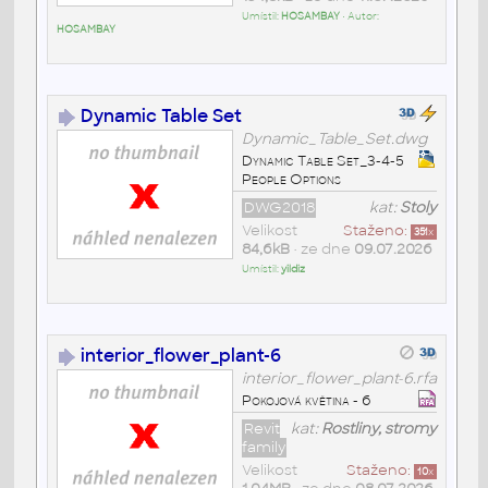
Umístil:
HOSAMBAY
• Autor:
HOSAMBAY
Dynamic Table Set
Dynamic_Table_Set.dwg
Dynamic Table Set_3-4-5
People Options
DWG2018
kat:
Stoly
Velikost
Staženo:
351
x
84,6kB
• ze dne
09.07.2026
Umístil:
yildiz
interior_flower_plant-6
interior_flower_plant-6.rfa
Pokojová květina - 6
Revit
kat:
Rostliny, stromy
family
Velikost
Staženo:
10
x