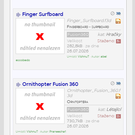
Finger Surfboard
Finger_Surfboard.f3d
Fingerboard - surfboard
Fusion360
kat:
Hračky
Velikost
Staženo:
5
x
282,8kB
• ze dne
26.07.2026
Umístil:
VishnuT
• Autor:
abel
escobedo
Ornithopter Fusion 360
Ornithopter_Fusion_360.f
3d
Ornitoptéra
Fusion360
kat:
Létající
Velikost
Staženo:
2
x
730,7kB
• ze dne
26.07.2026
Umístil:
VishnuT
• Autor:
Praneesha1