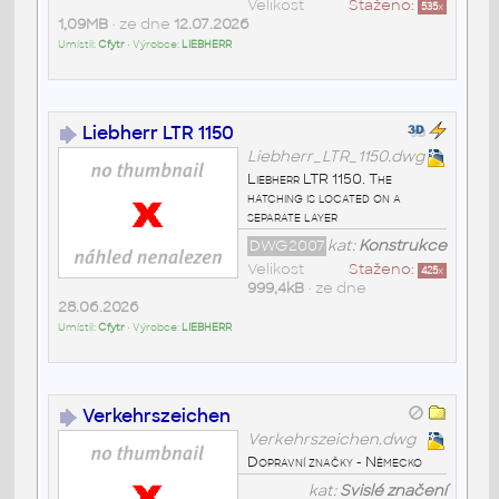
Velikost
Staženo:
535
x
1,09MB
• ze dne
12.07.2026
Umístil:
Cfytr
• Výrobce:
LIEBHERR
Liebherr LTR 1150
Liebherr_LTR_1150.dwg
Liebherr LTR 1150. The
hatching is located on a
separate layer
DWG2007
kat:
Konstrukce
Velikost
Staženo:
425
x
999,4kB
• ze dne
28.06.2026
Umístil:
Cfytr
• Výrobce:
LIEBHERR
Verkehrszeichen
Verkehrszeichen.dwg
Dopravní značky - Německo
kat:
Svislé značení