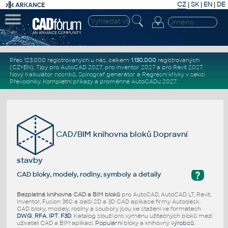
CZ
|
SK
|
EN
|
DE
Přes 123.000 registrovaných u nás, celkem
1.130.000
registrovaných
(CZ+EN)
. Tipy pro
AutoCAD 2027
, pro
Inventor 2027
a pro
Revit 2027
.
Nový
Kalkulátor nosníků
,
Spirograf generátor
a
Regresní křivky
v sekci
Převodníky
.
Kompletní
příkazy
a
proměnné AutoCADu 2027
.
CAD/BIM knihovna bloků Dopravní
stavby
?
CAD bloky, modely, rodiny, symboly a detaily
Bezplatná knihovna CAD a BIM bloků
pro AutoCAD, AutoCAD LT, Revit,
Inventor, Fusion 360 a další 2D a 3D CAD aplikace firmy Autodesk.
CAD bloky, modely, rodiny a soubory jsou ke stažení ve formátech
DWG
,
RFA
,
IPT
,
F3D
. Katalog slouží pro výměnu užitečných bloků mezi
uživateli CAD a BIM aplikací.
Populární
bloky a knihovny
výrobců
.