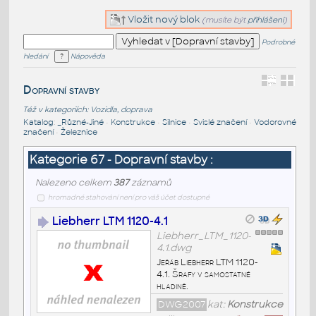
Vložit nový blok
(musíte být
přihlášeni
)
Podrobné
hledání
Nápověda
Dopravní stavby
Též v kategoriích:
Vozidla, doprava
Katalog
:
_Různé-Jiné
•
Konstrukce
•
Silnice
•
Svislé značení
•
Vodorovné
značení
•
Železnice
Kategorie 67 - Dopravní stavby :
Nalezeno celkem
387
záznamů
hromadné stahování není pro váš účet dostupné
Liebherr LTM 1120-4.1
Liebherr_LTM_1120-
4.1.dwg
Jeřáb Liebherr LTM 1120-
4.1. Šrafy v samostatné
hladině.
DWG2007
kat:
Konstrukce