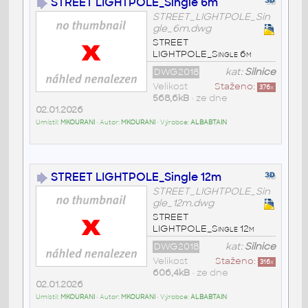
STREET LIGHTPOLE_Single 6m
STREET_LIGHTPOLE_Sin
gle_6m.dwg
STREET
LIGHTPOLE_Single 6m
DWG2018
kat:
Silnice
Velikost
Staženo:
376
x
568,6kB
• ze dne
02.01.2026
Umístil:
MKOURANI
• Autor:
MKOURANI
• Výrobce:
ALBABTAIN
STREET LIGHTPOLE_Single 12m
STREET_LIGHTPOLE_Sin
gle_12m.dwg
STREET
LIGHTPOLE_Single 12m
DWG2018
kat:
Silnice
Velikost
Staženo:
316
x
606,4kB
• ze dne
02.01.2026
Umístil:
MKOURANI
• Autor:
MKOURANI
• Výrobce:
ALBABTAIN