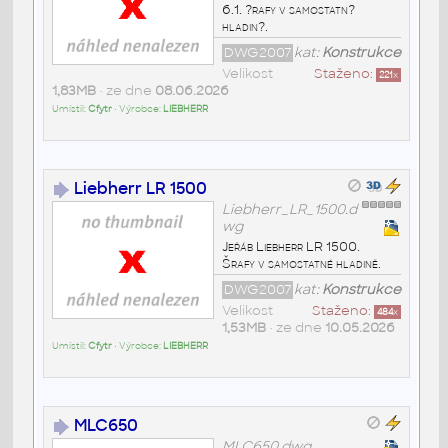
6.1. ?rafy v samostatn?
hladin?.
DWG2007
kat:
Konstrukce
Velikost
Staženo:
221
x
1,83MB
• ze dne
08.06.2026
Umístil:
Cfytr
• Výrobce:
LIEBHERR
Liebherr LR 1500
Liebherr_LR_1500.d
wg
Jeřáb Liebherr LR 1500.
Šrafy v samostatné hladině.
DWG2007
kat:
Konstrukce
Velikost
Staženo:
484
x
1,53MB
• ze dne
10.05.2026
Umístil:
Cfytr
• Výrobce:
LIEBHERR
MLC650
MLC650.dwg