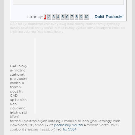
stránky:
1
2
3
4
5
6
7
8
9
10
...
Další
Poslední
CAD bloky: dopravné knihovny dwg blok rodiny rodina family symboly
detaily součásti prvky stafáž buňka buňky výkres téma kategorie kolekce
knižnica zdarma free block library
CAD bloky
je možno
stahovat
pro vlastní
osobní a
firemní
použití v
CAD
aplikacích.
Není
dovoleno
jejich další
šíření
formou elektronických katalogů, médií či služeb (jiné katalogy, web
download, CD, apod.) - viz
podmínky použití
. Problém verze DWG
souborů (
neplatný soubor
) řeší
tip 5584
.