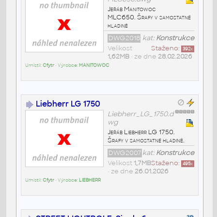
Jeřáb Manitowoc
MLC650. Šrafy v samostatné
hladině
DWG2018
kat:
Konstrukce
Velikost
Staženo:
392
x
1,62MB
• ze dne
28.02.2026
Umístil:
Cfytr
• Výrobce:
MANITOWOC
Liebherr LG 1750
Liebherr_LG_1750.d
wg
Jeřáb Liebherr LG 1750.
Šrafy v samostatné hladině.
DWG2007
kat:
Konstrukce
Velikost
1,7MB
Staženo:
495
x
• ze dne
26.01.2026
Umístil:
Cfytr
• Výrobce:
LIEBHERR