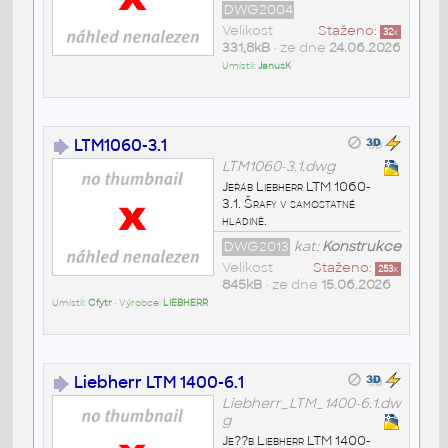
DWG2004
Velikost
Staženo:
32
x
331,8kB
• ze dne
24.06.2026
Umístil:
JanusK
LTM1060-3.1
LTM1060-3.1.dwg
Jeřáb Liebherr LTM 1060-
3.1. Šrafy v samostatné
hladině.
DWG2013
kat:
Konstrukce
Velikost
Staženo:
253
x
845kB
• ze dne
15.06.2026
Umístil:
Cfytr
• Výrobce:
LIEBHERR
Liebherr LTM 1400-6.1
Liebherr_LTM_1400-6.1.dw
g
Je??b Liebherr LTM 1400-