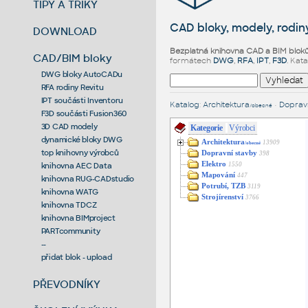
TIPY A TRIKY
CAD bloky, modely, rodiny
DOWNLOAD
Bezplatná knihovna CAD a BIM blok
CAD/BIM bloky
formátech
DWG
,
RFA
,
IPT
,
F3D
. Kat
DWG bloky AutoCADu
RFA rodiny Revitu
IPT součásti Inventoru
Katalog
:
Architektura
•
Dopravn
/obecné
F3D součásti Fusion360
3D CAD modely
Kategorie
Výrobci
dynamické bloky DWG
Architektura
13909
/obecné
top knihovny výrobců
Dopravní stavby
398
Elektro
1550
knihovna AEC Data
Mapování
447
knihovna RUG-CADstudio
Potrubí, TZB
3119
knihovna WATG
Strojírenství
3766
knihovna TDCZ
knihovna BIMproject
PARTcommunity
--
přidat blok - upload
PŘEVODNÍKY