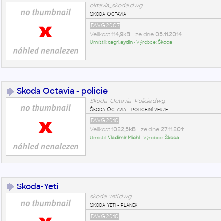
oktavia_skoda.dwg
Škoda Octavia
DWG2007
Velikost
114,9kB
• ze dne
05.11.2014
Umístil:
cagri.aydin
• Výrobce:
Škoda
Skoda Octavia - policie
Skoda_Octavia_Policie.dwg
Škoda Octavia - policejní verze
DWG2010
Velikost
1022,5kB
• ze dne
27.11.2011
Umístil:
Vladimír Michl
• Výrobce:
Škoda
Skoda-Yeti
skoda-yeti.dwg
Škoda Yeti - plánek
DWG2010