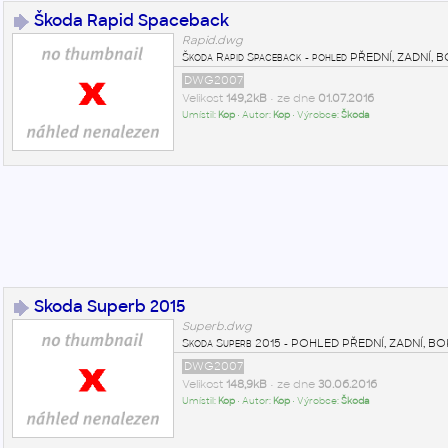
Škoda Rapid Spaceback
Rapid.dwg
Škoda Rapid Spaceback - pohled PŘEDNÍ, ZADNÍ, 
DWG2007
Velikost
149,2kB
• ze dne
01.07.2016
Umístil:
Kop
• Autor:
Kop
• Výrobce:
Škoda
Skoda Superb 2015
Superb.dwg
Skoda Superb 2015 - POHLED PŘEDNÍ, ZADNÍ, B
DWG2007
Velikost
148,9kB
• ze dne
30.06.2016
Umístil:
Kop
• Autor:
Kop
• Výrobce:
Škoda