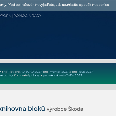
lamy. Před pokračováním vyjadřete, zda souhlasíte s použitím cookies.
 PODPORA | POMOC A RADY
Z+EN)
. Tipy pro
AutoCAD 2027
, pro
Inventor 2027
a pro
Revit 2027
.
řevodníky
.
Kompletní
příkazy
a
proměnné AutoCADu 2027
.
nihovna bloků
výrobce Škoda