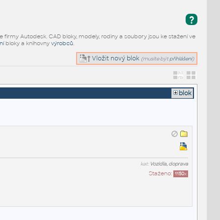
?
e firmy Autodesk. CAD bloky, modely, rodiny a soubory jsou ke stažení ve
ní
bloky a knihovny
výrobců
.
Vložit nový blok
(musíte být
přihlášeni
)
blok
kat:
Vozidla, doprava
Staženo:
1150
x