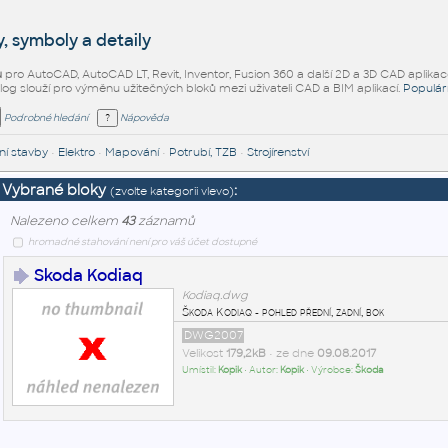
, symboly a detaily
ů
pro AutoCAD, AutoCAD LT, Revit, Inventor, Fusion 360 a další 2D a 3D CAD aplikac
alog slouží pro výměnu užitečných bloků mezi uživateli CAD a BIM aplikací.
Populár
Podrobné hledání
Nápověda
í stavby
•
Elektro
•
Mapování
•
Potrubí, TZB
•
Strojírenství
Vybrané bloky
:
(zvolte kategorii vlevo)
Nalezeno celkem
43
záznamů
hromadné stahování není pro váš účet dostupné
Skoda Kodiaq
Kodiaq.dwg
Škoda Kodiaq - pohled přední, zadní, bok
DWG2007
Velikost
179,2kB
• ze dne
09.08.2017
Umístil:
Kopik
• Autor:
Kopik
• Výrobce:
Škoda