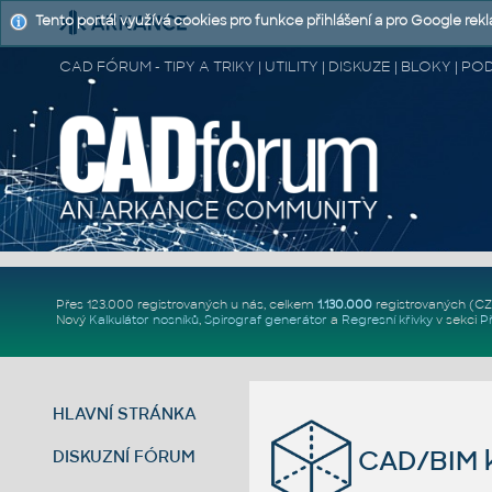
Tento portál využívá cookies pro funkce přihlášení a pro Google rek
CAD FÓRUM - TIPY A TRIKY | UTILITY | DISKUZE | BLOKY |
Přes 123.000 registrovaných u nás, celkem
1.130.000
registrovaných (C
Nový
Kalkulátor nosníků
,
Spirograf generátor
a
Regresní křivky
v sekci
P
HLAVNÍ STRÁNKA
CAD/BIM k
DISKUZNÍ FÓRUM