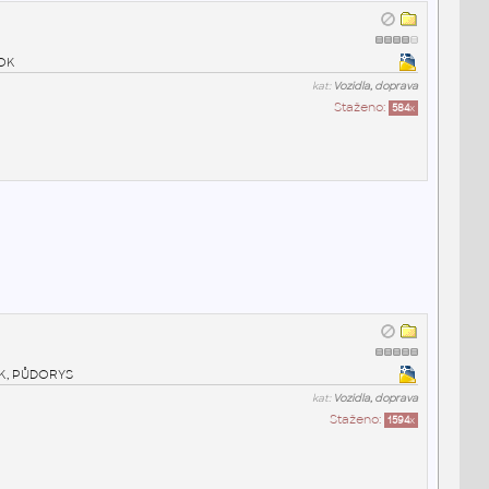
BOK
kat:
Vozidla, doprava
Staženo:
584
x
OK, PŮDORYS
kat:
Vozidla, doprava
Staženo:
1594
x