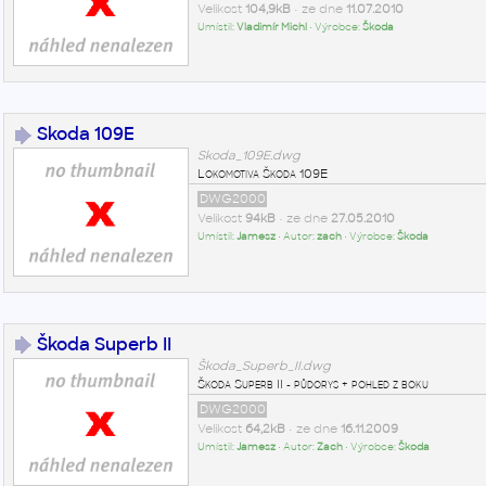
Velikost
104,9kB
• ze dne
11.07.2010
Umístil:
Vladimír Michl
• Výrobce:
Škoda
Skoda 109E
Skoda_109E.dwg
Lokomotiva Škoda 109E
DWG2000
Velikost
94kB
• ze dne
27.05.2010
Umístil:
Jamesz
• Autor:
zach
• Výrobce:
Škoda
Škoda Superb II
Škoda_Superb_II.dwg
Škoda Superb II - půdorys + pohled z boku
DWG2000
Velikost
64,2kB
• ze dne
16.11.2009
Umístil:
Jamesz
• Autor:
Zach
• Výrobce:
Škoda