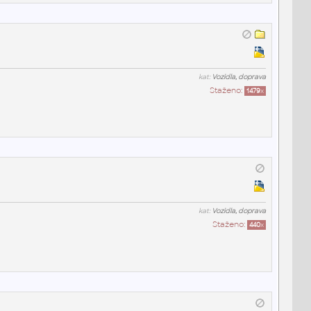
kat:
Vozidla, doprava
Staženo:
1479
x
kat:
Vozidla, doprava
Staženo:
440
x