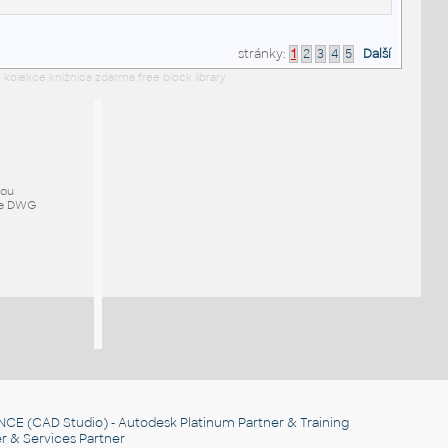
stránky:
1
2
3
4
5
Další
 kolekce knižnica zdarma free block library
mou
ze DWG
NCE
(CAD Studio) - Autodesk Platinum Partner & Training
r & Services Partner