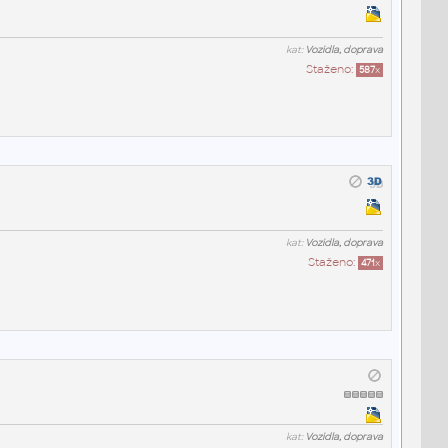
kat:
Vozidla, doprava
Staženo:
587
x
kat:
Vozidla, doprava
Staženo:
471
x
kat:
Vozidla, doprava