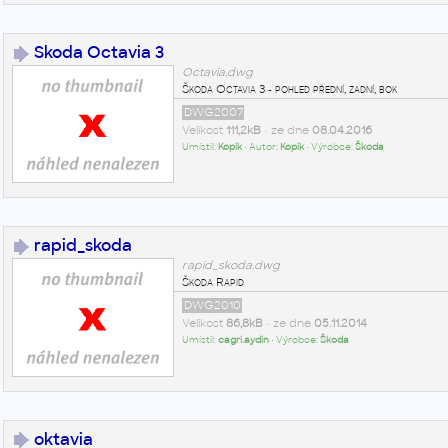
Skoda Octavia 3
Octavia.dwg
Škoda Octavia 3 - pohled přední, zadní, bok
DWG2007
Velikost
111,2kB
• ze dne
08.04.2016
Umístil:
Kopik
• Autor:
Kopik
• Výrobce:
Škoda
rapid_skoda
rapid_skoda.dwg
Škoda Rapid
DWG2010
Velikost
86,8kB
• ze dne
05.11.2014
Umístil:
cagri.aydin
• Výrobce:
Škoda
oktavia