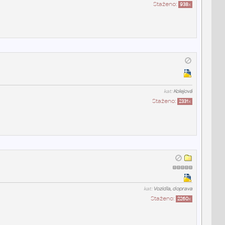
Staženo:
938
x
kat:
Kolejová
Staženo:
2331
x
kat:
Vozidla, doprava
Staženo:
2260
x