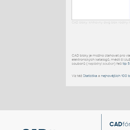
CAD bloky: knihovny dwg blok rodiny r
CAD bloky je možno stahovat pro vlast
elektronických katalogů, médií či slu
souborů (
neplatný soubor
) řeší
tip 
Viz též
Statistika
a
nejnovějších 100 
CAD
fó