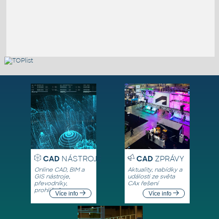
CAD
NÁSTROJE
CAD
ZPRÁVY
Online CAD, BIM a
Aktuality, nabídky a
GIS nástroje,
události ze světa
převodníky,
CAx řešení
prohlížeče
Více info
Více info