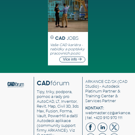
CAD
JOBS
Vaše CAD kariéra -
nabídky a poptávky
pracovních pozic
Více info
CAD
fórum
ARKANCE CZ/SK
(CAD
Studio) - Autodesk
Platinum Partner &
Tipy, triky, podpora,
Training Center &
pomoc a rady pro
Services Partner
AutoCAD, LT, Inventor,
Revit, Map, Civil 3D, 3ds
KONTAKT:
Max, Fusion, Forma,
webmaster.cz@arkance.w
Vault, PowerMill a další
| tel. +420 910 970 111
Autodesk aplikace
(community support
firmy ARKANCE). Viz