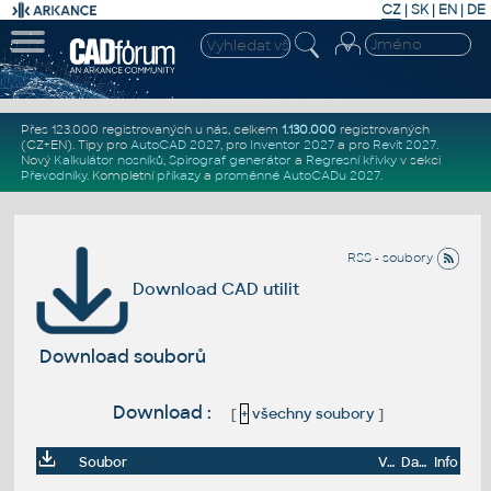
CZ
|
SK
|
EN
|
DE
Přes 123.000 registrovaných u nás, celkem
1.130.000
registrovaných
(CZ+EN)
. Tipy pro
AutoCAD 2027
, pro
Inventor 2027
a pro
Revit 2027
.
Nový
Kalkulátor nosníků
,
Spirograf generátor
a
Regresní křivky
v sekci
Převodníky
.
Kompletní
příkazy
a
proměnné AutoCADu 2027
.
RSS - soubory
Download CAD utilit
Download souborů
Download :
[
+
všechny soubory
]
Soubor
Velikost
Datum
Info