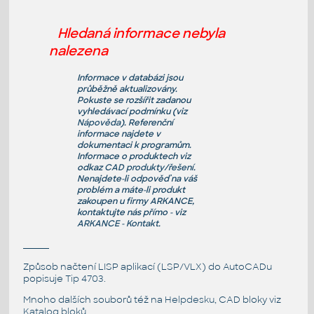
Hledaná informace nebyla
nalezena
Informace v databázi jsou
průběžně aktualizovány.
Pokuste se rozšířit zadanou
vyhledávací podmínku (viz
Nápověda
). Referenční
informace najdete v
dokumentaci k programům.
Informace o produktech viz
odkaz
CAD produkty/řešení
.
Nenajdete-li odpověď na váš
problém a máte-li produkt
zakoupen u firmy ARKANCE,
kontaktujte nás přímo - viz
ARKANCE - Kontakt
.
Způsob načtení LISP aplikací (LSP/VLX) do AutoCADu
popisuje
Tip 4703
.
Mnoho dalších souborů též na
Helpdesku
, CAD bloky viz
Katalog bloků
.