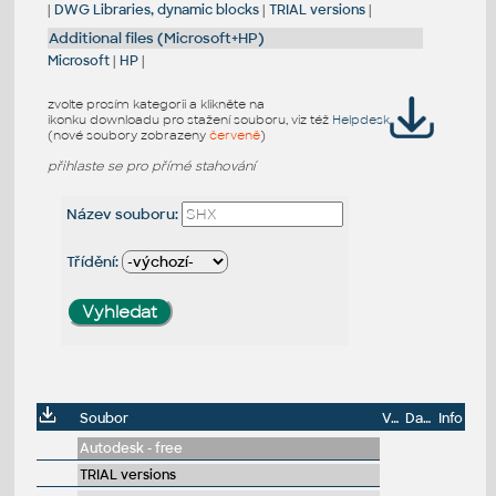
|
DWG Libraries, dynamic blocks
|
TRIAL versions
|
Additional files (Microsoft+HP)
Microsoft
|
HP
|
zvolte prosím kategorii a klikněte na
ikonku downloadu pro stažení souboru, viz též
Helpdesk
(nové soubory zobrazeny
červeně
)
přihlaste se pro přímé stahování
Název souboru:
Třídění:
Soubor
Velikost
Datum
Info
Autodesk - free
TRIAL versions