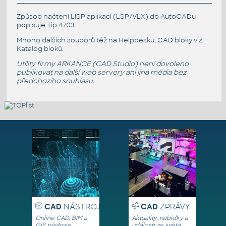
Způsob načtení LISP aplikací (LSP/VLX) do AutoCADu
popisuje
Tip 4703
.
Mnoho dalších souborů též na
Helpdesku
, CAD bloky viz
Katalog bloků
.
Utility firmy ARKANCE (CAD Studio) není dovoleno
publikovat na další web servery ani jiná média bez
předchozího souhlasu.
CAD
NÁSTROJE
CAD
ZPRÁVY
Online CAD, BIM a
Aktuality, nabídky a
GIS nástroje,
události ze světa