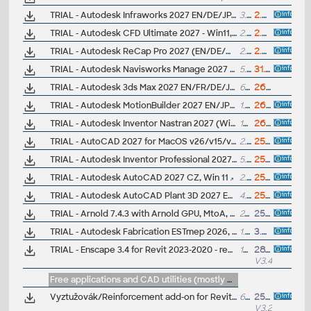
TRIAL - Autodesk Infraworks 2027 EN/DE/JP, Win 11
3.9GB
2.4.2026
TRIAL - Autodesk CFD Ultimate 2027 - Win11, EN/DE/..
2.6GB
2.4.2026
TRIAL - Autodesk ReCap Pro 2027 (EN/DE/CZ...), Win 11
2.3GB
2.4.2026
TRIAL - Autodesk Navisworks Manage 2027 EN, Win11
5.2GB
31.3.2026
TRIAL - Autodesk 3ds Max 2027 EN/FR/DE/JP/KO/CN, Win 11
6.7GB
26.3.2026
TRIAL - Autodesk MotionBuilder 2027 EN/JP/CN, Win
1.5GB
26.3.2026
TRIAL - Autodesk Inventor Nastran 2027 (Win11, EN/DE..)
1GB
26.3.2026
TRIAL - AutoCAD 2027 for MacOS v26/v15/v14, EN, 64-bit
2.2GB
25.3.2026
TRIAL - Autodesk Inventor Professional 2027 CZ, Win 11
5.6GB
25.3.2026
TRIAL - Autodesk AutoCAD 2027 CZ, Win 11
2.5GB
25.3.2026
TRIAL - Autodesk AutoCAD Plant 3D 2027 EN, Win 64-bit
4.9GB
25.3.2026
TRIAL - Arnold 7.4.3 with Arnold GPU, MtoA, MaxtoA (Max,Maya,....)
286MB
25.7.2025
TRIAL - Autodesk Fabrication ESTmep 2026, Win 64
1.5GB
3.4.2025
TRIAL - Enscape 3.4 for Revit 2023-2020 - real-time renderer (Win, 64bit)
145MB
28.7.2022
V3.4
Free applications and CAD utilities (mostly our freeware & trials)
Vyztužovák/Reinforcement add-on for Revit 2026/2025/2024/2023 V3.2 (EN/CZ, trial/update, vyztužování)
629MB
25.6.2025
V3.2.2