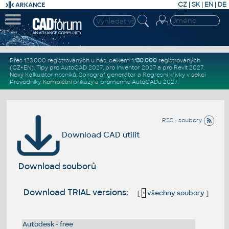
CZ
|
SK
|
EN
|
DE
Přes 123.000 registrovaných u nás, celkem
1.130.000
registrovaných
(CZ+EN)
. Tipy pro
AutoCAD 2027
, pro
Inventor 2027
a pro
Revit 2027
.
Nový
Kalkulátor nosníků
,
Spirograf generátor
a
Regresní křivky
v sekci
Převodníky
.
Kompletní
příkazy
a
proměnné AutoCADu 2027
.
RSS - soubory
Download CAD utilit
Download souborů
Download TRIAL versions:
[
+
všechny soubory
]
Autodesk - free