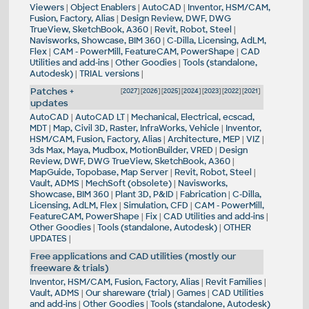
Viewers
|
Object Enablers
|
AutoCAD
|
Inventor, HSM/CAM,
Fusion, Factory, Alias
|
Design Review, DWF, DWG
TrueView, SketchBook, A360
|
Revit, Robot, Steel
|
Navisworks, Showcase, BIM 360
|
C-Dilla, Licensing, AdLM,
Flex
|
CAM - PowerMill, FeatureCAM, PowerShape
|
CAD
Utilities and add-ins
|
Other Goodies
|
Tools (standalone,
Autodesk)
|
TRIAL versions
|
Patches +
[
2027
] [
2026
] [
2025
] [
2024
] [
2023
] [
2022
] [
2021
]
updates
AutoCAD
|
AutoCAD LT
|
Mechanical, Electrical, ecscad,
MDT
|
Map, Civil 3D, Raster, InfraWorks, Vehicle
|
Inventor,
HSM/CAM, Fusion, Factory, Alias
|
Architecture, MEP
|
VIZ
|
3ds Max, Maya, Mudbox, MotionBuilder, VRED
|
Design
Review, DWF, DWG TrueView, SketchBook, A360
|
MapGuide, Topobase, Map Server
|
Revit, Robot, Steel
|
Vault, ADMS
|
MechSoft (obsolete)
|
Navisworks,
Showcase, BIM 360
|
Plant 3D, P&ID
|
Fabrication
|
C-Dilla,
Licensing, AdLM, Flex
|
Simulation, CFD
|
CAM - PowerMill,
FeatureCAM, PowerShape
|
Fix
|
CAD Utilities and add-ins
|
Other Goodies
|
Tools (standalone, Autodesk)
|
OTHER
UPDATES
|
Free applications and CAD utilities (mostly our
freeware & trials)
Inventor, HSM/CAM, Fusion, Factory, Alias
|
Revit Families
|
Vault, ADMS
|
Our shareware (trial)
|
Games
|
CAD Utilities
and add-ins
|
Other Goodies
|
Tools (standalone, Autodesk)