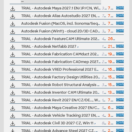
--
TRIAL - Autodesk Maya 2027.1 EN/JP/CN, Win 11
3.4GB
7.7.2026
TRIAL - Autodesk Alias Autostudio 2027 EN, Win 11
7GB
7.7.2026
Autodesk Fusion (MacOS, incl. Sonoma/Sequoia/Tahoe, Apple Silicon) - cloud 2D/3D CAD/CAM/CAE, trial, free for startups, EN/DE/CN/JP (v.2704.1.15)
350MB
7.7.2026
Autodesk Fusion (Win11) - cloud 2D/3D CAD/CAM/CAE, trial, free for startups, EN/DE/CN/JP (v.2704.1.15)
350MB
7.7.2026
TRIAL - Autodesk FeatureCAM Ultimate 2027 (EN/CZ, Win64)
4GB
26.5.2026
TRIAL - Autodesk Netfabb 2027
1.7GB
21.4.2026
TRIAL - Autodesk Fabrication CAMduct 2027, Win 11
2.3GB
19.4.2026
TRIAL - Autodesk Fabrication CADmep 2027, Win 11
2.3GB
19.4.2026
TRIAL - Autodesk VRED Professional 2027 EN, Win 11
4.5GB
16.4.2026
TRIAL - Autodesk Factory Design Utilities 2027 CZ, Win 11
2.5B
15.4.2026
TRIAL - Autodesk Robot Structural Analysis Professional 2027, Win 11
3.2GB
15.4.2026
TRIAL - Autodesk Inventor CAM Ultimate 2027 (add-on for Inv2027-2025; EN/DE/CZ; 64-bit)
1.2GB
13.4.2026
TRIAL - Autodesk Revit 2027 EN/CZ/DE..., Win 11
10GB
7.4.2026
TRIAL - Autodesk Maya Creative 2027 EN/CN/JP, Win 11
5GB
6.4.2026
TRIAL - Autodesk Vehicle Tracking 2027 EN, Win 11
460MB
3.4.2026
TRIAL - Autodesk Civil 3D 2027 CZ, Win 11
8GB
2.4.2026
TRIAL - Autodesk Advance Steel 2027 CZ, Win 11
5GB
2.4.2026