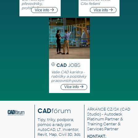
převodníky,
CAx řešení
prohlížeče
Více info
Více info
CAD
JOBS
Vaše CAD kariéra -
nabídky a poptávky
pracovních pozic
Více info
CAD
fórum
ARKANCE CZ/SK
(CAD
Studio) - Autodesk
Platinum Partner &
Tipy, triky, podpora,
Training Center &
pomoc a rady pro
Services Partner
AutoCAD, LT, Inventor,
Revit, Map, Civil 3D, 3ds
KONTAKT: