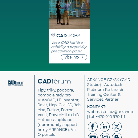
CAD
JOBS
Vaše CAD kariéra -
nabídky a poptávky
pracovních pozic
Více info
CAD
fórum
ARKANCE CZ/SK
(CAD
Studio) - Autodesk
Platinum Partner &
Tipy, triky, podpora,
Training Center &
pomoc a rady pro
Services Partner
AutoCAD, LT, Inventor,
Revit, Map, Civil 3D, 3ds
KONTAKT:
Max, Fusion, Forma,
webmaster.cz@arkance.w
Vault, PowerMill a další
| tel. +420 910 970 111
Autodesk aplikace
(community support
firmy ARKANCE). Viz
O portálu
.