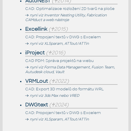
AutoNEST
(♰2014)
CAD: Optimalizace rozložení 2D tvarů na ploše
nyní viz Inventor Nesting Utility, Fabrication
CAMduct a web nástroje
Excellink
(♰2015)
CAD: Propojení textů v DWG s Excelem
nyní viz XLSparam, ATTout/ATTin
iProject
(♰2016)
CAD PDM: Správa projektů na webu
nyní viz Forma Data Management, Fusion Team,
Autudesk cloud, Vault
VRMLout
(♰2022)
CAD: Export 3D modelů do formátu WRL
nyní viz 3ds Max nebo VRED
DWGtext
(♰2024)
CAD: Propojení textů v DWG s Excelem
nyní viz XLSparam, ATTout/ATTin