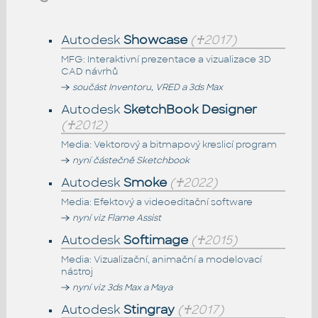
Autodesk
Showcase
(♰2017)
MFG: Interaktivní prezentace a vizualizace 3D
CAD návrhů
součást Inventoru, VRED a 3ds Max
Autodesk
SketchBook Designer
(♰2012)
Media: Vektorový a bitmapový kreslicí program
nyní částečně Sketchbook
Autodesk
Smoke
(♰2022)
Media: Efektový a videoeditační software
nyní viz Flame Assist
Autodesk
Softimage
(♰2015)
Media: Vizualizační, animační a modelovací
nástroj
nyní viz 3ds Max a Maya
Autodesk
Stingray
(♰2017)