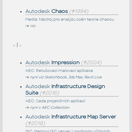
Autodesk
Chaos
(♰1994)
Media: Nástroj pro analýzu scén teorie chaosu
nic
- I -
Autodesk
Impression
(♰2004)
AEC: Retušovací malovací aplikace
nyní viz Sketchbook, 3ds Max, Revit Live
Autodesk
Infrastructure Design
Suite
(♰2016)
AEC: Sada projekčních aplikací
nyní v AEC Collection
Autodesk
Infrastructure Map Server
(♰2018)
GIS: Mapový GIS server s podporou různých