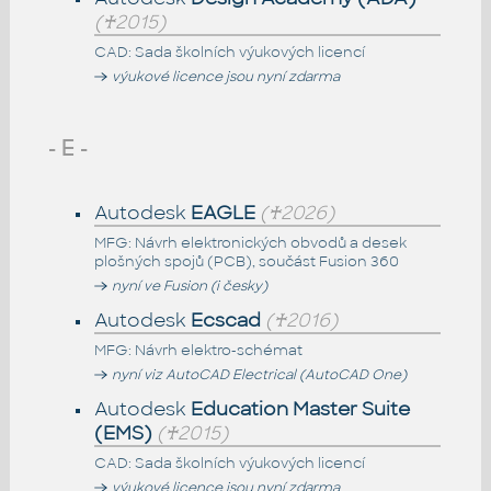
(♰2015)
CAD: Sada školních výukových licencí
výukové licence jsou nyní zdarma
- E -
Autodesk
EAGLE
(♰2026)
MFG: Návrh elektronických obvodů a desek
plošných spojů (PCB), součást Fusion 360
nyní ve Fusion (i česky)
Autodesk
Ecscad
(♰2016)
MFG: Návrh elektro-schémat
nyní viz AutoCAD Electrical (AutoCAD One)
Autodesk
Education Master Suite
(EMS)
(♰2015)
CAD: Sada školních výukových licencí
výukové licence jsou nyní zdarma