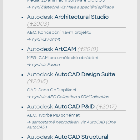
Media: 2D animační software pro DOS
nyní částečně viz Maya a speciální aplikace
Autodesk
Architectural Studio
(♰2003)
AEC: Koncepční návrh projektu
nyní viz FormIt
Autodesk
ArtCAM
(♰2018)
MFG: CAM pro umělecké obrábění
nyní viz Fusion
Autodesk
AutoCAD Design Suite
(♰2016)
CAD: Sada CAD aplikací
nyní viz AEC Collection a PDMCollection
Autodesk
AutoCAD P&ID
(♰2017)
AEC: Tvorba PID schémat
samostatně neprodáván, viz AutoCAD (One
AutoCAD)
Autodesk
AutoCAD Structural