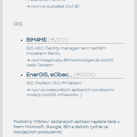
nyní viz Autodesk Civil 3D
GIS
BIM4ME
(♰2017)
GIS AEC: Facility management nad BIM
modelem Revitu
nyní integrovány BIM technologie do twiGIS,
nebo Tandem
EnerGIS, eObec...
(♰2006)
GIS: Profesní GIS/FM řešení
nyní ve zobecnělých aplikacích s profesními
moduly (twiGIS, Infraworks...)
Podobný "
hřbitov
" zastaralých aplikací najdete také u
firem Microsoft, Google, IBM a dalších rychle se
rozvíjejících producentů.