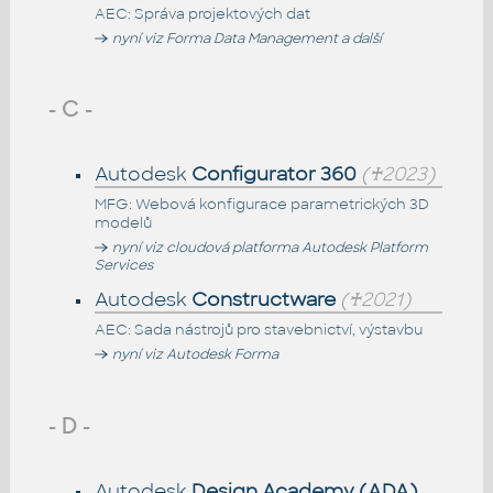
AEC: Správa projektových dat
nyní viz Forma Data Management a další
- C -
Autodesk
Configurator 360
(♰2023)
MFG: Webová konfigurace parametrických 3D
modelů
nyní viz cloudová platforma Autodesk Platform
Services
Autodesk
Constructware
(♰2021)
AEC: Sada nástrojů pro stavebnictví, výstavbu
nyní viz Autodesk Forma
- D -
Autodesk
Design Academy (ADA)