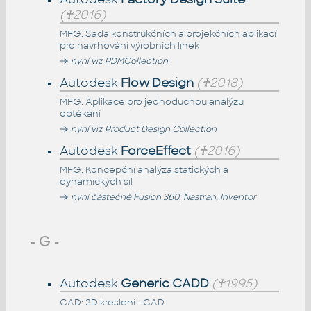
(♰2016)
MFG: Sada konstrukčních a projekčních aplikací
pro navrhování výrobních linek
nyní viz PDMCollection
Autodesk
Flow Design
(♰2018)
MFG: Aplikace pro jednoduchou analýzu
obtékání
nyní viz Product Design Collection
Autodesk
ForceEffect
(♰2016)
MFG: Koncepční analýza statických a
dynamických sil
nyní částečně Fusion 360, Nastran, Inventor
- G -
Autodesk
Generic CADD
(♰1995)
CAD: 2D kreslení - CAD