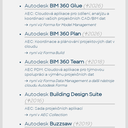
Autodesk
BIM 360 Glue
(♰2026)
AEC: Cloudová aplikace pro sdílení, analýzu a
koordinaci vašich projekčních CAD/BIM dat
nyní viz Forma for Model Management
Autodesk
BIM 360 Plan
(♰2026)
AEC: Koordinace a plánování projektových dat v
cloudu
nyní viz Forma Build
Autodesk
BIM 360 Team
(♰2018)
AEC PDM: Cloudová aplikace pro týmovou
spolupráci a výměnu projekčních dat
nyní viz Forma Data Management a další nástroje
cloudu Autodesk Forma
Autodesk
Building Design Suite
(♰2016)
AEC: Sada projekčních aplikací
nyní v AEC Collection
Autodesk
Buzzsaw
(♰2019)