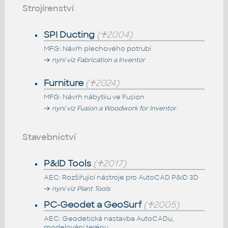
Strojírenství
SPI Ducting
(♰2004)
MFG: Návrh plechového potrubí
nyní viz Fabrication a Inventor
Furniture
(♰2024)
MFG: Návrh nábytku ve Fusion
nyní viz Fusion a Woodwork for Inventor
Stavebnictví
P&ID Tools
(♰2017)
AEC: Rozšiřující nástroje pro AutoCAD P&ID 3D
nyní viz Plant Tools
PC-Geodet a GeoSurf
(♰2005)
AEC: Geodetická nastavba AutoCADu,
modelování terénu