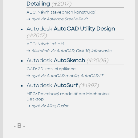
Detailing
(♰2017)
AEC: Návrh stavebních konstrukcí
nyní viz Advance Steel a Revit
Autodesk
AutoCAD Utility Design
(♰2017)
AEC: Návrh inž. sítí
částečně viz AutoCAD, Civil 3D, Infraworks
Autodesk
AutoSketch
(♰2008)
CAD: 2D kreslicí aplikace
nyní viz AutoCAD mobile, AutoCAD LT
Autodesk
AutoSurf
(♰1997)
MFG: Povrchový modelář pro Mechanical
Desktop
nyní viz Alias, Fusion
- B -