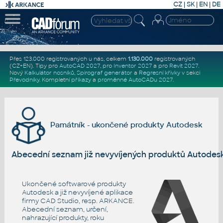
CZ
|
SK
|
EN
|
DE
Přes 123.000 registrovaných u nás, celkem
1.130.000
registrovaných
(CZ+EN)
. Tipy pro
AutoCAD 2027
, pro
Inventor 2027
a pro
Revit 2027
.
Nový
Kalkulátor nosníků
,
Spirograf generátor
a
Regresní křivky
v sekci
Převodníky
.
Kompletní
příkazy
a
proměnné AutoCADu 2027
.
Památník - ukončené produkty Autodesk
Abecední seznam již nevyvíjených produktů Autode
Ukončené softwarové produkty
Autodesk a již nevyvíjené aplikace
firmy CAD Studio, resp. ARKANCE.
Abecední seznam, určení,
nahrazující produkty, roku