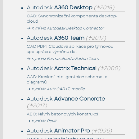
Autodesk
A360 Desktop
(♰2018)
CAD: Synchronizační komponenta desktop-
cloud
nyní viz Autodesk Desktop Connector
Autodesk
A360 Team
(♰2017)
CAD PDM: Cloudová aplikace pro týmovou
spolupráci a výměnu dat
nyní viz Forma cloud a Fusion Team
Autodesk
Actrix Technical
(♰2000)
CAD: Kreslení inteligentních schemat a
diagramů
nyní viz AutoCAD LT, mobile
Autodesk
Advance Concrete
(♰2017)
AEC: Návrh betonových konstrukcí
nyní viz Revit
Autodesk
Animator Pro
(♰1996)