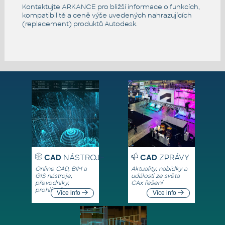
Kontaktujte ARKANCE pro bližší informace o funkcích,
kompatibilitě a ceně výše uvedených nahrazujících
(replacement) produktů Autodesk.
CAD
NÁSTROJE
CAD
ZPRÁVY
Online CAD, BIM a
Aktuality, nabídky a
GIS nástroje,
události ze světa
převodníky,
CAx řešení
prohlížeče
Více info
Více info