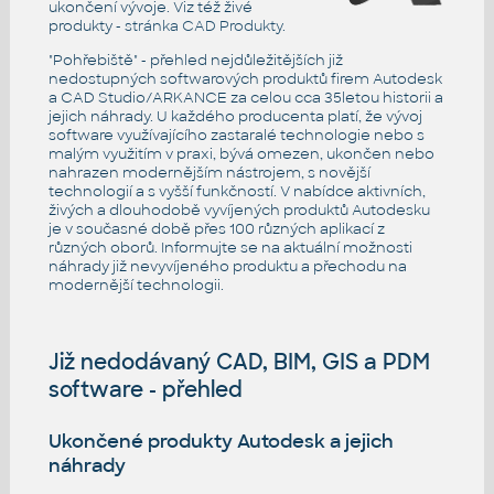
ukončení vývoje. Viz též živé
produkty -
stránka CAD Produkty
.
"Pohřebiště" - přehled nejdůležitějších již
nedostupných softwarových produktů firem Autodesk
a CAD Studio/ARKANCE za celou cca 35letou historii a
jejich náhrady. U každého producenta platí, že vývoj
software využívajícího zastaralé technologie nebo s
malým využitím v praxi, bývá omezen, ukončen nebo
nahrazen modernějším nástrojem, s novější
technologií a s vyšší funkčností. V nabídce aktivních,
živých a dlouhodobě vyvíjených produktů Autodesku
je v současné době přes 100 různých aplikací z
různých oborů. Informujte se na aktuální možnosti
náhrady již nevyvíjeného produktu a přechodu na
modernější technologii.
Již nedodávaný CAD, BIM, GIS a PDM
software - přehled
Ukončené produkty Autodesk a jejich
náhrady