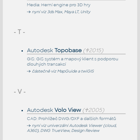
Media: Herní engine pro 3D hry
nyní viz 3ds Max, Maya LT, Unity
- T -
Autodesk
Topobase
(♰2015)
GIS: GIS systém a mapový klient s podporou
dlouhých transakcí
částečně viz MapGuide a twiGIS
- V -
Autodesk
Volo View
(♰2005)
CAD: Prohlížeč DWG/DXF a dalších formátů
nyní viz univerzální Autodesk Viewer (cloud,
A360), DWG TrueView, Design Review