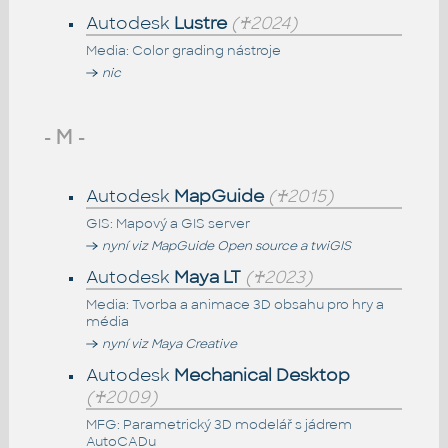
Autodesk
Lustre
(♰2024)
Media: Color grading nástroje
nic
- M -
Autodesk
MapGuide
(♰2015)
GIS: Mapový a GIS server
nyní viz MapGuide Open source a twiGIS
Autodesk
Maya LT
(♰2023)
Media: Tvorba a animace 3D obsahu pro hry a
média
nyní viz Maya Creative
Autodesk
Mechanical Desktop
(♰2009)
MFG: Parametrický 3D modelář s jádrem
AutoCADu