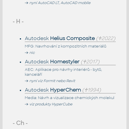
nyní AutoCAD LT, AutoCAD mobile
- H -
Autodesk
Helius Composite
(♰2022)
MFG: Navrhování z kompozitních materiálů
nic
Autodesk
Homestyler
(♰2017)
AEC: Aplikace pro návrhy interiérů - bytů,
kanceláří
nyní viz FormIt nebo Revit
Autodesk
HyperChem
(♰1994)
Media: Návrh a vizualizace chemických molekul
viz produkty HyperCube
- Ch -