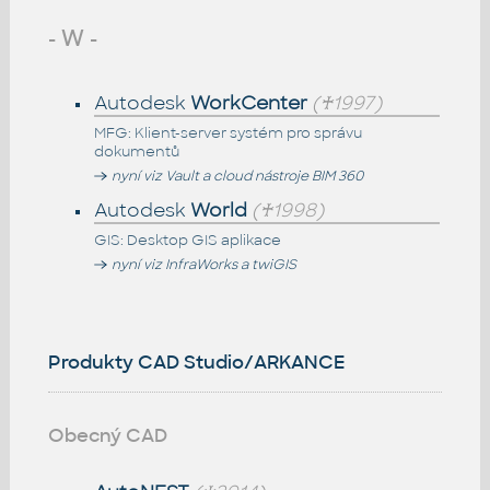
- W -
Autodesk
WorkCenter
(♰1997)
MFG: Klient-server systém pro správu
dokumentů
nyní viz Vault a cloud nástroje BIM 360
Autodesk
World
(♰1998)
GIS: Desktop GIS aplikace
nyní viz InfraWorks a twiGIS
Produkty CAD Studio/ARKANCE
Obecný CAD