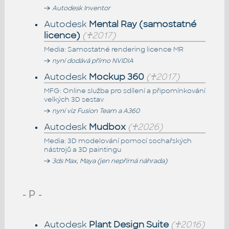
Autodesk Inventor
Autodesk
Mental Ray (samostatné
licence)
(♰2017)
Media: Samostatné rendering licence MR
nyní dodává přímo NVIDIA
Autodesk
Mockup 360
(♰2017)
MFG: Online služba pro sdílení a připomínkování
velkých 3D sestav
nyní viz Fusion Team a A360
Autodesk
Mudbox
(♰2026)
Media: 3D modelování pomocí sochařských
nástrojů a 3D paintingu
3ds Max, Maya (jen nepřímá náhrada)
- P -
Autodesk
Plant Design Suite
(♰2016)