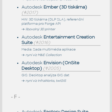
Autodesk
Ember (3D tiskárna)
(♰2017)
HW: 3D tiskárna (DLP SLA), referenční
platforma pro Forge API
libovolný 3D printer
Autodesk
Entertainment Creation
Suite
(♰2016)
Media: Sada multimédia aplikace
nyní viz M&E Collection
Autodesk
Envision (OnSite
Desktop)
(♰2005)
GIS: Desktop analýza GIS dat
nyní viz InfraWorks, twiGIS
- F -
Autodesk
Factory Design Suite