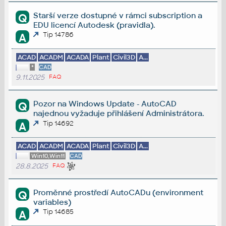
Starší verze dostupné v rámci subscription a
Q
EDU licencí Autodesk (pravidla).
Tip 14786
A
ACAD
ACADM
ACADA
Plant
Civil3D
A...
*
CAD
9.11.2025
FAQ
Pozor na Windows Update - AutoCAD
Q
najednou vyžaduje přihlášení Administrátora.
Tip 14692
A
ACAD
ACADM
ACADA
Plant
Civil3D
A...
Win10,Win11
CAD
28.8.2025
FAQ
Proměnné prostředí AutoCADu (environment
Q
variables)
Tip 14685
A