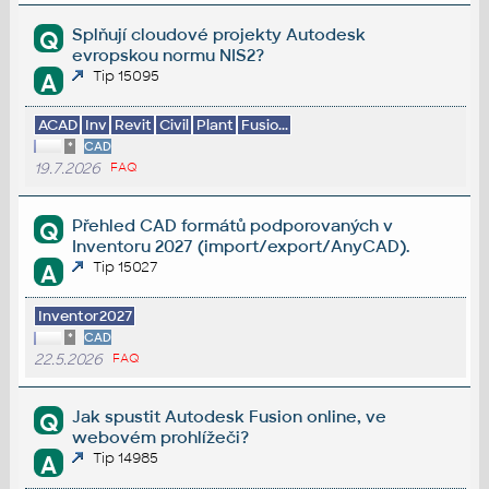
Splňují cloudové projekty Autodesk
Q
evropskou normu NIS2?
Tip 15095
A
ACAD
Inv
Revit
Civil
Plant
Fusio...
*
CAD
19.7.2026
FAQ
Přehled CAD formátů podporovaných v
Q
Inventoru 2027 (import/export/AnyCAD).
Tip 15027
A
Inventor2027
*
CAD
22.5.2026
FAQ
Jak spustit Autodesk Fusion online, ve
Q
webovém prohlížeči?
Tip 14985
A