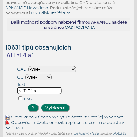
pravidelně uveřejňovány i v bulletinu CAD profesionálů -
ARKANCE Newsflash
. Řadu užitečných rad vám může
poskytnout i
CAD diskuzní fórum
.
Další možnosti podpory nabízené firmou ARKANCE najdete
na stránce
CAD PODPORA
10631 tipů obsahujících
'
ALT+F4 a
'
CAD:
OS:
Text:
FAQ
Slovo "
a
" se v tipech vyskytuje často, zkuste jej
vynechat
Odpovědi můžete omezit a zpřesnit určením produktu v
poli CAD
Nenašli jste co jste hledali? Zeptejte se v
diskuzním fóru
, zkuste
globální