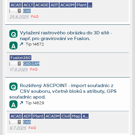
ACAD
ACLT
ACADE
ADT
ACADM
Plant
...
*
CAD
25.8.2025
FAQ
Vytažení rastrového obrázku do 3D sítě -
Q
např. pro gravírování ve Fusion.
Tip 14672
A
Fusion360
*
CAD,CAM
17.8.2025
FAQ
Rozšířený ASCPOINT - import souřadnic z
Q
CSV souboru, včetně bloků s atributy, GPS
souřadnic apod.
Tip 14629
A
ACAD
ADT
Plant
ACADM
Civil
Map
A...
*
CAD
9.7.2025
FAQ