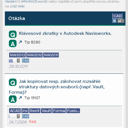
hledání
či
ARKANCE.world
, nebo najděte či sami doplňte novou stránku
na
CAD Wiki
.
CAD
Otázka
%
platforma
Klávesové zkratky v Autodesk Navisworks.
Q
Tip 8290
A
NW2013
NW2012
NW2011
*
CAD
28.10.2011
Jak kopírovat resp. zálohovat rozsáhlé
Q
struktury datových souborů (např. Vault,
Forma)?
Tip 15107
A
ACAD
Inv
Revit
Vault
Forma
Fusio...
*
CAD
24.7.2026
FAQ