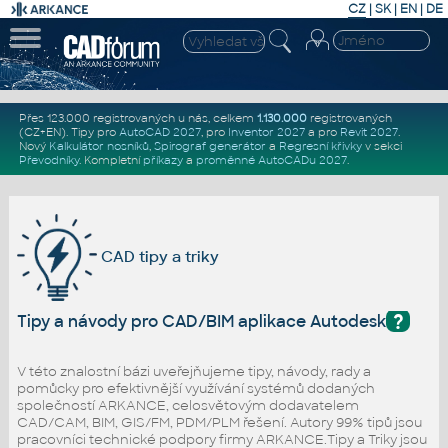
CZ
|
SK
|
EN
|
DE
Přes 123.000 registrovaných u nás, celkem
1.130.000
registrovaných
(CZ+EN)
. Tipy pro
AutoCAD 2027
, pro
Inventor 2027
a pro
Revit 2027
.
Nový
Kalkulátor nosníků
,
Spirograf generátor
a
Regresní křivky
v sekci
Převodníky
.
Kompletní
příkazy
a
proměnné AutoCADu 2027
.
CAD tipy a triky
?
Tipy a návody pro CAD/BIM aplikace Autodesk
V této znalostní bázi uveřejňujeme tipy, návody, rady a
pomůcky pro efektivnější využívání systémů dodaných
společností ARKANCE, celosvětovým dodavatelem
CAD/CAM, BIM, GIS/FM, PDM/PLM řešení. Autory 99% tipů jsou
pracovníci technické podpory firmy ARKANCE.Tipy a Triky jsou