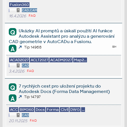
Fusion360
*
CAD,CAM
16.4.2026
FAQ
Ukázky AI promptů a úskalí použití AI funkce
Q
Autodesk Assistant pro analýzu a generování
CAD geometrie v AutoCADu a Fusionu.
Tip 14968
A
ACAD2027
ACLT2027
ACADM2027
Map2...
*
CAD
3.4.2026
FAQ
7 rychlých cest pro uložení projektu do
Q
Autodesk Docs (Forma Data Management)
Tip 14797
A
ACC
BIM360
Docs
Forma
Civil
DWG
...
*
CAD
20.11.2025
FAQ