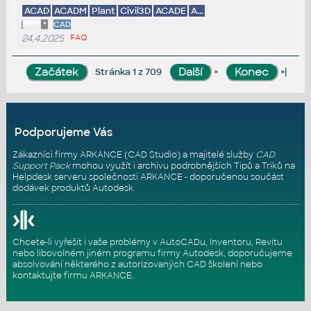
ACAD
ACADM
Plant
Civil3D
ACADE
A...
*
CAD
24.4.2025
FAQ
»
»|
Stránka 1 z 709
Podporujeme Vás
Zákazníci firmy ARKANCE (CAD Studio) a majitelé služby
CAD
Support Pack
mohou využít i archivu podrobnějších Tipů a Triků na
Helpdesk serveru
společnosti ARKANCE - doporučenou součást
dodávek produktů Autodesk.
Chcete-li vyřešit i vaše problémy v AutoCADu, Inventoru, Revitu
nebo libovolném jiném programu firmy Autodesk, doporučujeme
absolvování některého z autorizovaných
CAD školení
nebo
kontaktujte firmu ARKANCE
.