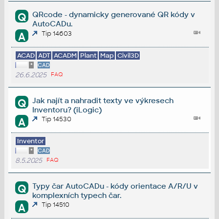
QRcode - dynamicky generované QR kódy v
Q
AutoCADu.
Tip 14603
A
ACAD
ADT
ACADM
Plant
Map
Civil3D
*
CAD
26.6.2025
FAQ
Jak najít a nahradit texty ve výkresech
Q
Inventoru? (iLogic)
Tip 14530
A
Inventor
*
CAD
8.5.2025
FAQ
Typy čar AutoCADu - kódy orientace A/R/U v
Q
komplexních typech čar.
Tip 14510
A