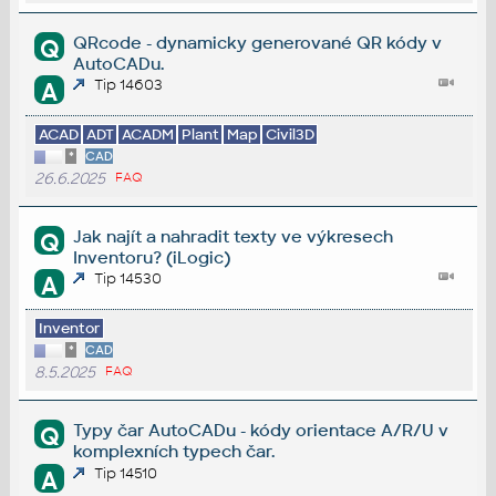
QRcode - dynamicky generované QR kódy v
Q
AutoCADu.
Tip 14603
A
ACAD
ADT
ACADM
Plant
Map
Civil3D
*
CAD
26.6.2025
FAQ
Jak najít a nahradit texty ve výkresech
Q
Inventoru? (iLogic)
Tip 14530
A
Inventor
*
CAD
8.5.2025
FAQ
Typy čar AutoCADu - kódy orientace A/R/U v
Q
komplexních typech čar.
Tip 14510
A