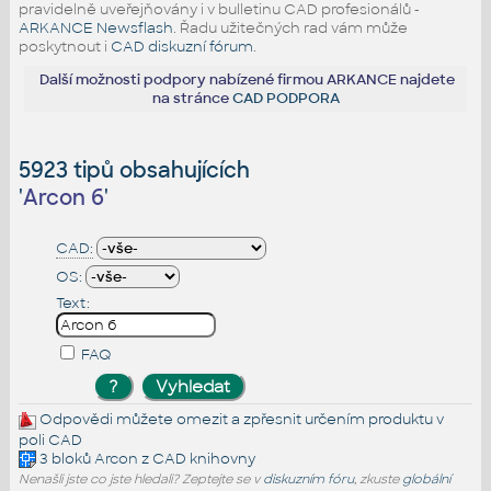
pravidelně uveřejňovány i v bulletinu CAD profesionálů -
ARKANCE Newsflash
. Řadu užitečných rad vám může
poskytnout i
CAD diskuzní fórum
.
Další možnosti podpory nabízené firmou ARKANCE najdete
na stránce
CAD PODPORA
5923 tipů obsahujících
'
Arcon 6
'
CAD:
OS:
Text:
FAQ
Odpovědi můžete omezit a zpřesnit určením produktu v
poli CAD
3 bloků
Arcon
z CAD knihovny
Nenašli jste co jste hledali? Zeptejte se v
diskuzním fóru
, zkuste
globální