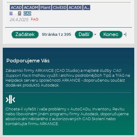
ACAD
ACADM
Plant
Civil3D
ACADE
A...
*
CAD
24.4.2025
FAQ
»
»|
Stránka 1 z 395
Podporujeme Vás
Zákazníci firmy ARKANCE (CAD Studio) a majitelé služby
CAD
Support Pack
mohou využít i archivu podrobnějších Tipů a Triků na
Helpdesk serveru
společnosti ARKANCE - doporučenou součást
dodávek produktů Autodesk.
Chcete-li vyřešit i vaše problémy v AutoCADu, Inventoru, Revitu
nebo libovolném jiném programu firmy Autodesk, doporučujeme
absolvování některého z autorizovaných
CAD školení
nebo
kontaktujte firmu ARKANCE
.