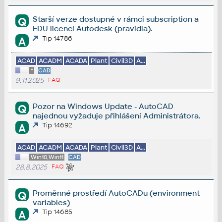
Starší verze dostupné v rámci subscription a
Q
EDU licencí Autodesk (pravidla).
Tip 14786
A
ACAD
ACADM
ACADA
Plant
Civil3D
A...
*
CAD
9.11.2025
FAQ
Pozor na Windows Update - AutoCAD
Q
najednou vyžaduje přihlášení Administrátora.
Tip 14692
A
ACAD
ACADM
ACADA
Plant
Civil3D
A...
Win10,Win11
CAD
28.8.2025
FAQ
Proměnné prostředí AutoCADu (environment
Q
variables)
Tip 14685
A