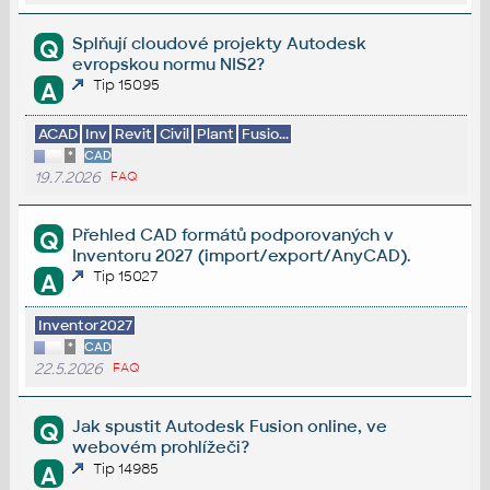
Splňují cloudové projekty Autodesk
Q
evropskou normu NIS2?
Tip 15095
A
ACAD
Inv
Revit
Civil
Plant
Fusio...
*
CAD
19.7.2026
FAQ
Přehled CAD formátů podporovaných v
Q
Inventoru 2027 (import/export/AnyCAD).
Tip 15027
A
Inventor2027
*
CAD
22.5.2026
FAQ
Jak spustit Autodesk Fusion online, ve
Q
webovém prohlížeči?
Tip 14985
A