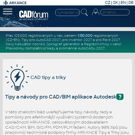
CZ
|
SK
|
EN
|
DE
Přes 123.000 registrovaných u nás, celkem
1.130.000
registrovaných
(CZ+EN)
. Tipy pro
AutoCAD 2027
, pro
Inventor 2027
a pro
Revit 2027
.
Nový
Kalkulátor nosníků
,
Spirograf generátor
a
Regresní křivky
v sekci
Převodníky
.
Kompletní
příkazy
a
proměnné AutoCADu 2027
.
CAD tipy a triky
?
Tipy a návody pro CAD/BIM aplikace Autodesk
V této znalostní bázi uveřejňujeme tipy, návody, rady a
pomůcky pro efektivnější využívání systémů dodaných
společností ARKANCE, celosvětovým dodavatelem
CAD/CAM, BIM, GIS/FM, PDM/PLM řešení. Autory 99% tipů jsou
pracovníci technické podpory firmy ARKANCE.Tipy a Triky jsou