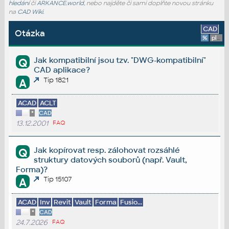
hledání
či
ARKANCE.world
, nebo najděte či sami doplňte novou stránku
na
CAD Wiki
.
CAD
Otázka
%
platforma
Jak kompatibilní jsou tzv. "DWG-kompatibilní"
Q
CAD aplikace?
Tip 1821
A
ACAD
ACLT
*
CAD
13.12.2001
FAQ
Jak kopírovat resp. zálohovat rozsáhlé
Q
struktury datových souborů (např. Vault,
Forma)?
Tip 15107
A
ACAD
Inv
Revit
Vault
Forma
Fusio...
*
CAD
24.7.2026
FAQ