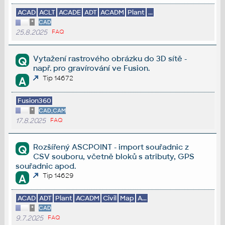
ACAD
ACLT
ACADE
ADT
ACADM
Plant
...
*
CAD
25.8.2025
FAQ
Vytažení rastrového obrázku do 3D sítě -
Q
např. pro gravírování ve Fusion.
Tip 14672
A
Fusion360
*
CAD,CAM
17.8.2025
FAQ
Rozšířený ASCPOINT - import souřadnic z
Q
CSV souboru, včetně bloků s atributy, GPS
souřadnic apod.
Tip 14629
A
ACAD
ADT
Plant
ACADM
Civil
Map
A...
*
CAD
9.7.2025
FAQ