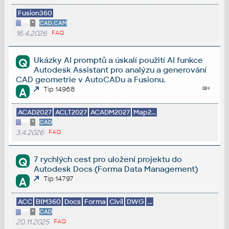
Fusion360
*
CAD,CAM
16.4.2026
FAQ
Ukázky AI promptů a úskalí použití AI funkce
Q
Autodesk Assistant pro analýzu a generování
CAD geometrie v AutoCADu a Fusionu.
Tip 14968
A
ACAD2027
ACLT2027
ACADM2027
Map2...
*
CAD
3.4.2026
FAQ
7 rychlých cest pro uložení projektu do
Q
Autodesk Docs (Forma Data Management)
Tip 14797
A
ACC
BIM360
Docs
Forma
Civil
DWG
...
*
CAD
20.11.2025
FAQ