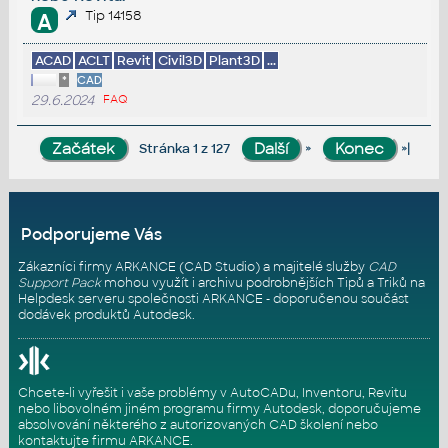
Tip 14158
A
ACAD
ACLT
Revit
Civil3D
Plant3D
...
*
CAD
29.6.2024
FAQ
»
»|
Stránka 1 z 127
Podporujeme Vás
Zákazníci firmy ARKANCE (CAD Studio) a majitelé služby
CAD
Support Pack
mohou využít i archivu podrobnějších Tipů a Triků na
Helpdesk serveru
společnosti ARKANCE - doporučenou součást
dodávek produktů Autodesk.
Chcete-li vyřešit i vaše problémy v AutoCADu, Inventoru, Revitu
nebo libovolném jiném programu firmy Autodesk, doporučujeme
absolvování některého z autorizovaných
CAD školení
nebo
kontaktujte firmu ARKANCE
.