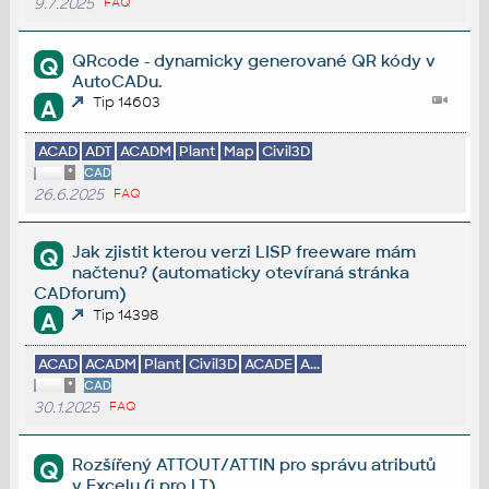
9.7.2025
FAQ
QRcode - dynamicky generované QR kódy v
Q
AutoCADu.
Tip 14603
A
ACAD
ADT
ACADM
Plant
Map
Civil3D
*
CAD
26.6.2025
FAQ
Jak zjistit kterou verzi LISP freeware mám
Q
načtenu? (automaticky otevíraná stránka
CADforum)
Tip 14398
A
ACAD
ACADM
Plant
Civil3D
ACADE
A...
*
CAD
30.1.2025
FAQ
Rozšířený ATTOUT/ATTIN pro správu atributů
Q
v Excelu (i pro LT).