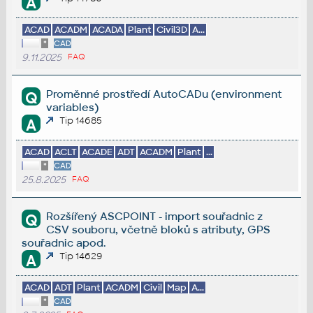
A
ACAD
ACADM
ACADA
Plant
Civil3D
A...
*
CAD
9.11.2025
FAQ
Proměnné prostředí AutoCADu (environment
Q
variables)
Tip 14685
A
ACAD
ACLT
ACADE
ADT
ACADM
Plant
...
*
CAD
25.8.2025
FAQ
Rozšířený ASCPOINT - import souřadnic z
Q
CSV souboru, včetně bloků s atributy, GPS
souřadnic apod.
Tip 14629
A
ACAD
ADT
Plant
ACADM
Civil
Map
A...
*
CAD