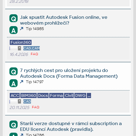
28.2.2018
Jak spustit Autodesk Fusion online, ve
Q
webovém prohlížeči?
Tip 14985
A
Fusion360
*
CAD,CAM
16.4.2026
FAQ
7 rychlých cest pro uložení projektu do
Q
Autodesk Docs (Forma Data Management)
Tip 14797
A
ACC
BIM360
Docs
Forma
Civil
DWG
...
*
CAD
20.11.2025
FAQ
Starší verze dostupné v rámci subscription a
Q
EDU licencí Autodesk (pravidla).
Tip 14786