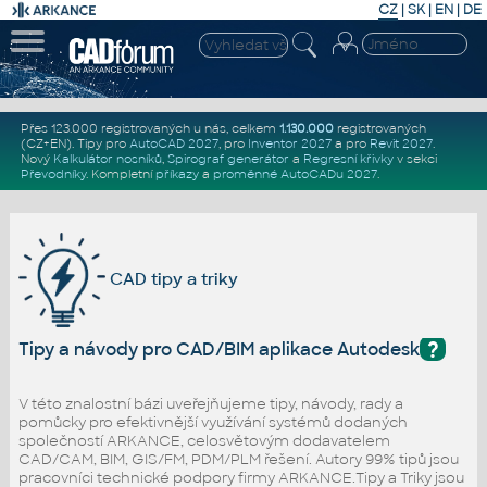
CZ
|
SK
|
EN
|
DE
Přes 123.000 registrovaných u nás, celkem
1.130.000
registrovaných
(CZ+EN)
. Tipy pro
AutoCAD 2027
, pro
Inventor 2027
a pro
Revit 2027
.
Nový
Kalkulátor nosníků
,
Spirograf generátor
a
Regresní křivky
v sekci
Převodníky
.
Kompletní
příkazy
a
proměnné AutoCADu 2027
.
CAD tipy a triky
?
Tipy a návody pro CAD/BIM aplikace Autodesk
V této znalostní bázi uveřejňujeme tipy, návody, rady a
pomůcky pro efektivnější využívání systémů dodaných
společností ARKANCE, celosvětovým dodavatelem
CAD/CAM, BIM, GIS/FM, PDM/PLM řešení. Autory 99% tipů jsou
pracovníci technické podpory firmy ARKANCE.Tipy a Triky jsou