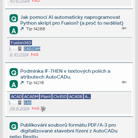
10.12.2024
FAQ
Jak pomocí AI automaticky naprogramovat
Q
Python skript pro Fusion? (a proč to nedělat)
Tip 14266
A
Fusion360
*
CAD,CAM
6.10.2024
FAQ
Podmínka IF-THEN v textových polích a
Q
atributech AutoCADu.
Tip 14216
A
ACAD
ACADM
Plant
Civil3D
ACADE
A...
*
CAD
26.8.2024
FAQ
Publikování souborů formátu PDF/A-3 pro
Q
digitalizované stavební řízení z AutoCADu
nebo Revitu.