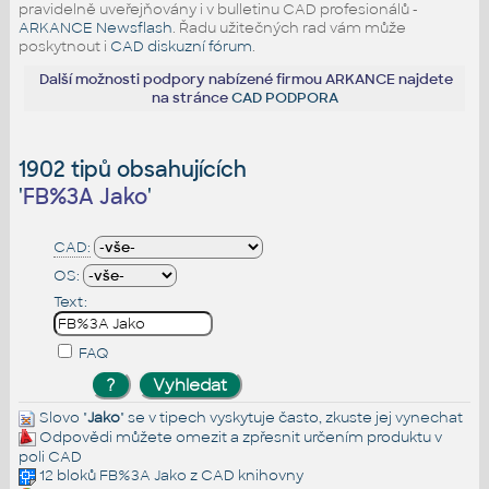
pravidelně uveřejňovány i v bulletinu CAD profesionálů -
ARKANCE Newsflash
. Řadu užitečných rad vám může
poskytnout i
CAD diskuzní fórum
.
Další možnosti podpory nabízené firmou ARKANCE najdete
na stránce
CAD PODPORA
1902 tipů obsahujících
'
FB%3A Jako
'
CAD:
OS:
Text:
FAQ
Slovo "
Jako
" se v tipech vyskytuje často, zkuste jej
vynechat
Odpovědi můžete omezit a zpřesnit určením produktu v
poli CAD
12 bloků
FB%3A Jako
z CAD knihovny