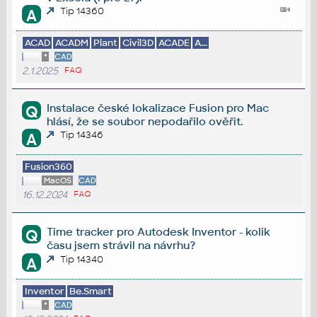
Tip 14360
A
ACAD
ACADM
Plant
Civil3D
ACADE
A...
*
CAD
2.1.2025
FAQ
Instalace české lokalizace Fusion pro Mac
Q
hlásí, že se soubor nepodařilo ověřit.
Tip 14346
A
Fusion360
MacOS
CAD
16.12.2024
FAQ
Time tracker pro Autodesk Inventor - kolik
Q
času jsem strávil na návrhu?
Tip 14340
A
Inventor
Be.Smart
*
CAD