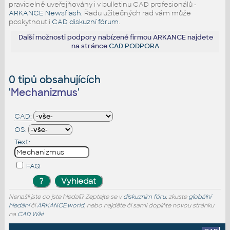
pravidelně uveřejňovány i v bulletinu CAD profesionálů -
ARKANCE Newsflash
. Řadu užitečných rad vám může
poskytnout i
CAD diskuzní fórum
.
Další možnosti podpory nabízené firmou ARKANCE najdete
na stránce
CAD PODPORA
0 tipů obsahujících
'
Mechanizmus
'
CAD:
OS:
Text:
FAQ
Nenašli jste co jste hledali? Zeptejte se v
diskuzním fóru
, zkuste
globální
hledání
či
ARKANCE.world
, nebo najděte či sami doplňte novou stránku
na
CAD Wiki
.