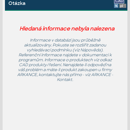
CAD
Otázka
%
platforma
Hledaná informace nebyla nalezena
Informace v databázi jsou průběžně
aktualizovány. Pokuste se rozšířit zadanou
vyhledávací podmínku (viz
Nápověda
).
Referenční informace najdete v dokumentaci k
programům. Informace o produktech viz odkaz
CAD produkty/řešení
. Nenajdete-li odpověď na
váš problém a máte-li produkt zakoupen u firmy
ARKANCE, kontaktujte nás přímo - viz
ARKANCE -
Kontakt
.