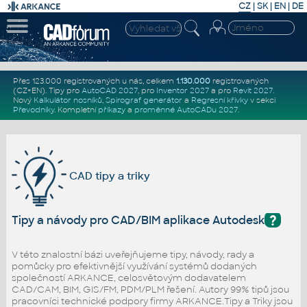
CZ
|
SK
|
EN
|
DE
Přes 123.000 registrovaných u nás, celkem
1.130.000
registrovaných
(CZ+EN)
. Tipy pro
AutoCAD 2027
, pro
Inventor 2027
a pro
Revit 2027
.
Nový
Kalkulátor nosníků
,
Spirograf generátor
a
Regresní křivky
v sekci
Převodníky
.
Kompletní
příkazy
a
proměnné AutoCADu 2027
.
CAD tipy a triky
?
Tipy a návody pro CAD/BIM aplikace Autodesk
V této znalostní bázi uveřejňujeme tipy, návody, rady a
pomůcky pro efektivnější využívání systémů dodaných
společností ARKANCE, celosvětovým dodavatelem
CAD/CAM, BIM, GIS/FM, PDM/PLM řešení. Autory 99% tipů jsou
pracovníci technické podpory firmy ARKANCE.Tipy a Triky jsou