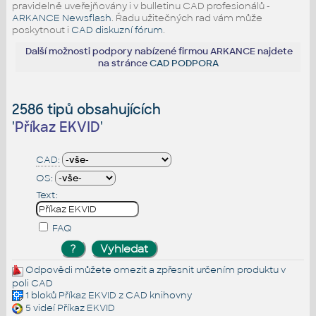
pravidelně uveřejňovány i v bulletinu CAD profesionálů -
ARKANCE Newsflash
. Řadu užitečných rad vám může
poskytnout i
CAD diskuzní fórum
.
Další možnosti podpory nabízené firmou ARKANCE najdete
na stránce
CAD PODPORA
2586 tipů obsahujících
'
Příkaz EKVID
'
CAD:
OS:
Text:
FAQ
Odpovědi můžete omezit a zpřesnit určením produktu v
poli CAD
1 bloků
Příkaz EKVID
z CAD knihovny
5 videí
Příkaz EKVID