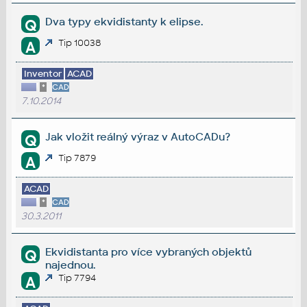
Dva typy ekvidistanty k elipse.
Q
Tip 10038
A
Inventor
ACAD
*
CAD
7.10.2014
Jak vložit reálný výraz v AutoCADu?
Q
Tip 7879
A
ACAD
*
CAD
30.3.2011
Ekvidistanta pro více vybraných objektů
Q
najednou.
Tip 7794
A