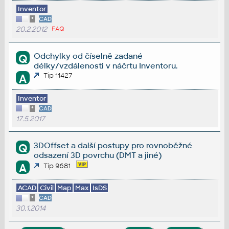
Inventor
*
CAD
20.2.2012
FAQ
Odchylky od číselně zadané
Q
délky/vzdálenosti v náčrtu Inventoru.
Tip 11427
A
Inventor
*
CAD
17.5.2017
3DOffset a další postupy pro rovnoběžné
Q
odsazení 3D povrchu (DMT a jiné)
A
Tip 9681
ACAD
Civil
Map
Max
IsDS
*
CAD
30.1.2014