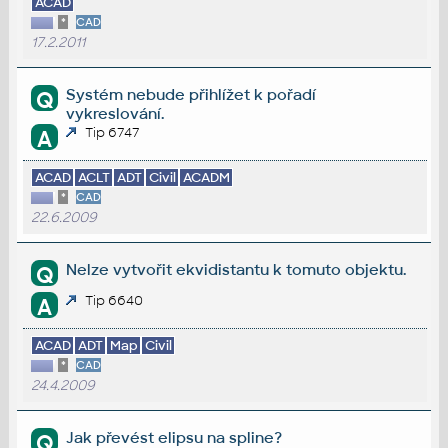
ACAD
*
CAD
17.2.2011
Systém nebude přihlížet k pořadí
Q
vykreslování.
Tip 6747
A
ACAD
ACLT
ADT
Civil
ACADM
*
CAD
22.6.2009
Nelze vytvořit ekvidistantu k tomuto objektu.
Q
Tip 6640
A
ACAD
ADT
Map
Civil
*
CAD
24.4.2009
Jak převést elipsu na spline?
Q