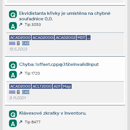
Ekvidistanta křivky je umístěna na chybné
Q
souřadnice 0,0.
Tip 3053
A
ACAD2000
ACAD2000i
ACAD2002
MDT
...
*
CAD
19.5.2003
Chyba: !offset.cpp@312:eInvalidInput
Q
Tip 1720
A
ACAD2000
ACLT2000
ADT
Map
*
CAD
9.11.2001
Klávesové zkratky v Inventoru.
Q
Tip 8477
A