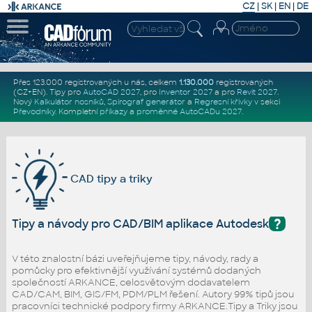
CZ
|
SK
|
EN
|
DE
Přes 123.000 registrovaných u nás, celkem
1.130.000
registrovaných
(CZ+EN)
. Tipy pro
AutoCAD 2027
, pro
Inventor 2027
a pro
Revit 2027
.
Nový
Kalkulátor nosníků
,
Spirograf generátor
a
Regresní křivky
v sekci
Převodníky
.
Kompletní
příkazy
a
proměnné AutoCADu 2027
.
CAD tipy a triky
?
Tipy a návody pro CAD/BIM aplikace Autodesk
V této znalostní bázi uveřejňujeme tipy, návody, rady a
pomůcky pro efektivnější využívání systémů dodaných
společností ARKANCE, celosvětovým dodavatelem
CAD/CAM, BIM, GIS/FM, PDM/PLM řešení. Autory 99% tipů jsou
pracovníci technické podpory firmy ARKANCE.Tipy a Triky jsou