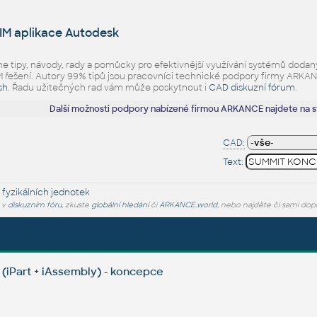
IM aplikace Autodesk
eme tipy, návody, rady a pomůcky pro efektivnější využívání systémů d
ešení. Autory 99% tipů jsou pracovníci technické podpory firmy ARKANCE.
sh
. Řadu užitečných rad vám může poskytnout i
CAD diskuzní fórum
.
Další možnosti podpory nabízené firmou ARKANCE najdete na 
CAD:
Text:
 fyzikálních jednotek
e v
diskuzním fóru
, zkuste
globální hledání
či
ARKANCE.world
, nebo najděte či sami dop
 (iPart + iAssembly) - koncepce