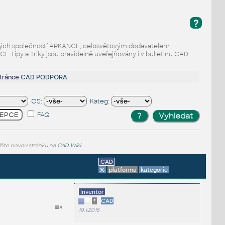
?
odaných společností ARKANCE, celosvětovým dodavatelem
Tipy a Triky jsou pravidelně uveřejňovány i v bulletinu CAD
stránce
CAD PODPORA
OS:
Kateg:
FAQ
lňte novou stránku na
CAD Wiki
.
CAD
%
platforma
kategorie
Inventor
*
CAD
19.1.2015