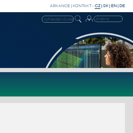
ARKANCE
|
KONTAKT
-
CZ
|
SK
|
EN
|
DE