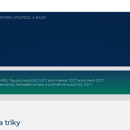
 PODPORA | POMOC A RADY
Z+EN)
. Tipy pro
AutoCAD 2027
, pro
Inventor 2027
a pro
Revit 2027
.
řevodníky
.
Kompletní
příkazy
a
proměnné AutoCADu 2027
.
 triky