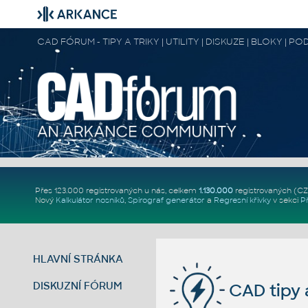
CAD FÓRUM - TIPY A TRIKY | UTILITY | DISKUZE | BLOKY |
Přes 123.000 registrovaných u nás, celkem
1.130.000
registrovaných (C
Nový
Kalkulátor nosníků
,
Spirograf generátor
a
Regresní křivky
v sekci
P
HLAVNÍ STRÁNKA
DISKUZNÍ FÓRUM
CAD tipy a