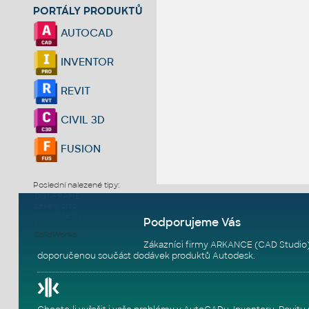
PORTÁLY PRODUKTŮ
AUTOCAD
INVENTOR
REVIT
CIVIL 3D
FUSION
Poslední nalezené tipy:
DGNFRAME
sekání orto
import textur
Podporujeme Vás
f
SolidWorks
Zákazníci firmy ARKANCE (CAD Studio)
doporučenou součást dodávek produktů Autodesk.