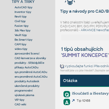
TIPY A TRIKY
AutoCAD tipy
Tipy a návody pro CAD/B
Inventor tipy
Revit tipy
Civil tipy
V této znalostní bázi uveřejňuj
Fusion tipy
CAD/CAM, BIM, GIS/FM, PDM/PLM ř
profesionálů -
ARKANCE Newsfla
3ds Max tipy
Vault tipy
Be.Smart tipy
CAM tipy
1 tipů obsahujících
video-tipy
zprovoznění licencí
'
SUMMIT KONCEPCE
'
CAD konverze a slovníky
produkty - SP,kódy,klíče
Vyzkoušejte funkci
Převodník
příkazy AutoCADu
Nenašli jste co jste hledali? Zeptejte s
sys.proměnné AutoCADu
env.proměnné AutoCADu
Otázka
produkty Autodesk
ukončené produkty
programování
iSoučásti a iSestavy
Q
výuková pásma
VIP tipy
Tip 10168
A
CAD wiki