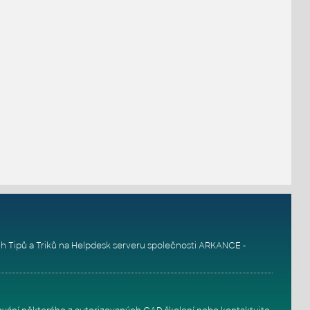
h Tipů a Triků na
Helpdesk serveru
společnosti ARKANCE -