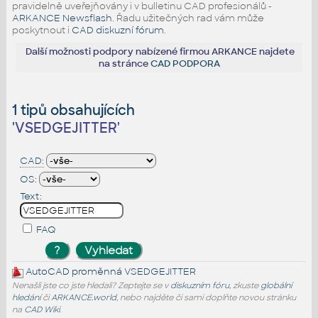
pravidelně uveřejňovány i v bulletinu CAD profesionálů -
ARKANCE Newsflash
. Řadu užitečných rad vám může
poskytnout i
CAD diskuzní fórum
.
Další možnosti podpory nabízené firmou ARKANCE najdete
na stránce
CAD PODPORA
1 tipů obsahujících
'
VSEDGEJITTER
'
CAD:
OS:
Text:
FAQ
AutoCAD proměnná
VSEDGEJITTER
Nenašli jste co jste hledali? Zeptejte se v
diskuzním fóru
, zkuste
globální
hledání
či
ARKANCE.world
, nebo najděte či sami doplňte novou stránku
na
CAD Wiki
.