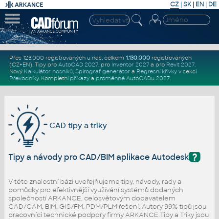
CZ
|
SK
|
EN
|
DE
Přes 123.000 registrovaných u nás, celkem
1.130.000
registrovaných
(CZ+EN)
. Tipy pro
AutoCAD 2027
, pro
Inventor 2027
a pro
Revit 2027
.
Nový
Kalkulátor nosníků
,
Spirograf generátor
a
Regresní křivky
v sekci
Převodníky
.
Kompletní
příkazy
a
proměnné AutoCADu 2027
.
CAD tipy a triky
?
Tipy a návody pro CAD/BIM aplikace Autodesk
V této znalostní bázi uveřejňujeme tipy, návody, rady a
pomůcky pro efektivnější využívání systémů dodaných
společností ARKANCE, celosvětovým dodavatelem
CAD/CAM, BIM, GIS/FM, PDM/PLM řešení. Autory 99% tipů jsou
pracovníci technické podpory firmy ARKANCE.Tipy a Triky jsou