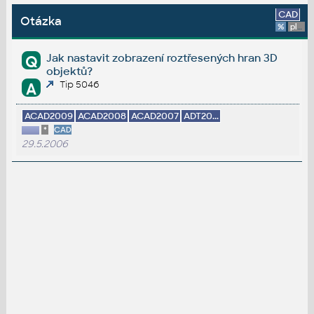
CAD
Otázka
%
platforma
Jak nastavit zobrazení roztřesených hran 3D
Q
objektů?
Tip 5046
A
ACAD2009
ACAD2008
ACAD2007
ADT20...
*
CAD
29.5.2006