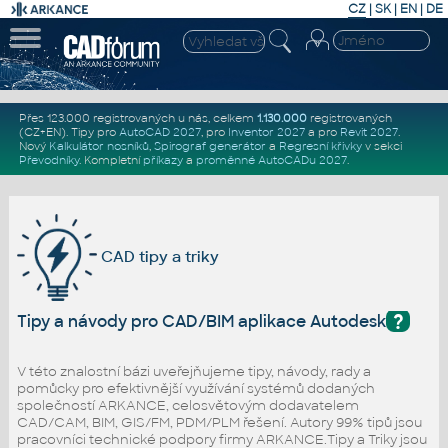
CZ
|
SK
|
EN
|
DE
Přes 123.000 registrovaných u nás, celkem
1.130.000
registrovaných
(CZ+EN)
. Tipy pro
AutoCAD 2027
, pro
Inventor 2027
a pro
Revit 2027
.
Nový
Kalkulátor nosníků
,
Spirograf generátor
a
Regresní křivky
v sekci
Převodníky
.
Kompletní
příkazy
a
proměnné AutoCADu 2027
.
CAD tipy a triky
?
Tipy a návody pro CAD/BIM aplikace Autodesk
V této znalostní bázi uveřejňujeme tipy, návody, rady a
pomůcky pro efektivnější využívání systémů dodaných
společností ARKANCE, celosvětovým dodavatelem
CAD/CAM, BIM, GIS/FM, PDM/PLM řešení. Autory 99% tipů jsou
pracovníci technické podpory firmy ARKANCE.Tipy a Triky jsou