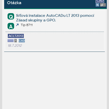
CAD
Otázka
%
platforma
Síťová instalace AutoCADu LT 2013 pomocí
Q
Zásad skupiny a GPO.
Tip 8711
A
ACLT2013
*
CAD
18.7.2012