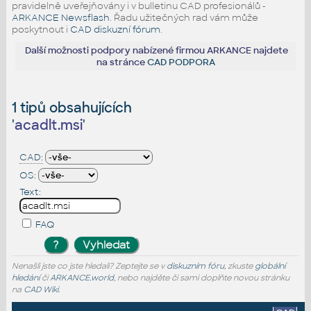
pravidelně uveřejňovány i v bulletinu CAD profesionálů -
ARKANCE Newsflash
. Řadu užitečných rad vám může
poskytnout i
CAD diskuzní fórum
.
Další možnosti podpory nabízené firmou ARKANCE najdete
na stránce
CAD PODPORA
1 tipů obsahujících
'
acadlt.msi
'
CAD:
OS:
Text:
FAQ
Nenašli jste co jste hledali? Zeptejte se v
diskuzním fóru
, zkuste
globální
hledání
či
ARKANCE.world
, nebo najděte či sami doplňte novou stránku
na
CAD Wiki
.