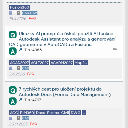
Fusion360
*
CAD,CAM
16.4.2026
FAQ
Ukázky AI promptů a úskalí použití AI funkce
Q
Autodesk Assistant pro analýzu a generování
CAD geometrie v AutoCADu a Fusionu.
Tip 14968
A
ACAD2027
ACLT2027
ACADM2027
Map2...
*
CAD
3.4.2026
FAQ
7 rychlých cest pro uložení projektu do
Q
Autodesk Docs (Forma Data Management)
Tip 14797
A
ACC
BIM360
Docs
Forma
Civil
DWG
...
*
CAD
20.11.2025
FAQ