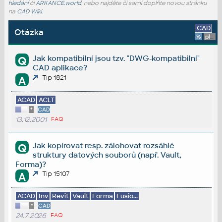
hledání
či
ARKANCE.world
, nebo najděte či sami doplňte novou stránku
na
CAD Wiki
.
CAD
Otázka
%
platforma
Jak kompatibilní jsou tzv. "DWG-kompatibilní"
Q
CAD aplikace?
Tip 1821
A
ACAD
ACLT
*
CAD
13.12.2001
FAQ
Jak kopírovat resp. zálohovat rozsáhlé
Q
struktury datových souborů (např. Vault,
Forma)?
Tip 15107
A
ACAD
Inv
Revit
Vault
Forma
Fusio...
*
CAD
24.7.2026
FAQ