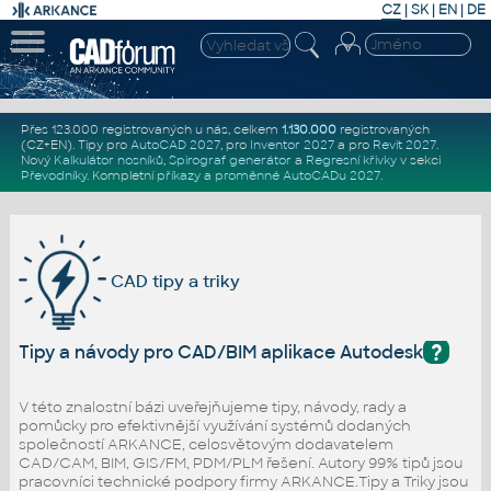
CZ
|
SK
|
EN
|
DE
Přes 123.000 registrovaných u nás, celkem
1.130.000
registrovaných
(CZ+EN)
. Tipy pro
AutoCAD 2027
, pro
Inventor 2027
a pro
Revit 2027
.
Nový
Kalkulátor nosníků
,
Spirograf generátor
a
Regresní křivky
v sekci
Převodníky
.
Kompletní
příkazy
a
proměnné AutoCADu 2027
.
CAD tipy a triky
?
Tipy a návody pro CAD/BIM aplikace Autodesk
V této znalostní bázi uveřejňujeme tipy, návody, rady a
pomůcky pro efektivnější využívání systémů dodaných
společností ARKANCE, celosvětovým dodavatelem
CAD/CAM, BIM, GIS/FM, PDM/PLM řešení. Autory 99% tipů jsou
pracovníci technické podpory firmy ARKANCE.Tipy a Triky jsou