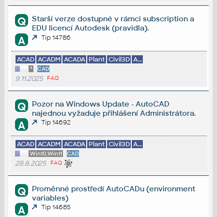
Starší verze dostupné v rámci subscription a
Q
EDU licencí Autodesk (pravidla).
Tip 14786
A
ACAD
ACADM
ACADA
Plant
Civil3D
A...
*
CAD
9.11.2025
FAQ
Pozor na Windows Update - AutoCAD
Q
najednou vyžaduje přihlášení Administrátora.
Tip 14692
A
ACAD
ACADM
ACADA
Plant
Civil3D
A...
Win10,Win11
CAD
28.8.2025
FAQ
Proměnné prostředí AutoCADu (environment
Q
variables)
Tip 14685
A