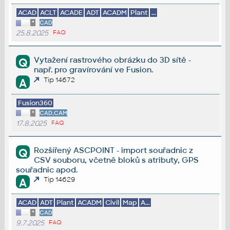
ACAD
ACLT
ACADE
ADT
ACADM
Plant
...
*
CAD
25.8.2025
FAQ
Vytažení rastrového obrázku do 3D sítě -
Q
např. pro gravírování ve Fusion.
Tip 14672
A
Fusion360
*
CAD,CAM
17.8.2025
FAQ
Rozšířený ASCPOINT - import souřadnic z
Q
CSV souboru, včetně bloků s atributy, GPS
souřadnic apod.
Tip 14629
A
ACAD
ADT
Plant
ACADM
Civil
Map
A...
*
CAD
9.7.2025
FAQ