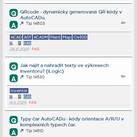
QRcode - dynamicky generované QR kódy v
Q
AutoCADu.
Tip 14603
A
ACAD
ADT
ACADM
Plant
Map
Civil3D
*
CAD
26.6.2025
FAQ
Jak najít a nahradit texty ve výkresech
Q
Inventoru? (iLogic)
Tip 14530
A
Inventor
*
CAD
8.5.2025
FAQ
Typy čar AutoCADu - kódy orientace A/R/U v
Q
komplexních typech čar.
Tip 14510
A