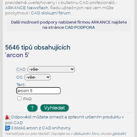
pravidelně uveřejňovány i v bulletinu CAD profesionálů -
ARKANCE Newsflash
. Řadu užitečných rad vám může
poskytnout i
CAD diskuzní fórum
.
Další možnosti podpory nabízené firmou ARKANCE najdete
na stránce
CAD PODPORA
5646 tipů obsahujících
'
arcon 5
'
CAD:
OS:
Text:
FAQ
Odpovědi můžete omezit a zpřesnit určením produktu v
poli CAD
3 bloků
arcon
z CAD knihovny
Nenašli jste co jste hledali? Zeptejte se v
diskuzním fóru
, zkuste
globální