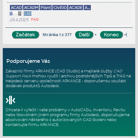
ACAD
ACADM
Plant
Civil3D
ACADE
A...
*
CAD
24.4.2025
FAQ
»
»|
Stránka 1 z 377
Podporujeme Vás
Zákazníci firmy ARKANCE (CAD Studio) a majitelé služby
CAD
Support Pack
mohou využít i archivu podrobnějších Tipů a Triků na
Helpdesk serveru
společnosti ARKANCE - doporučenou součást
dodávek produktů Autodesk.
Chcete-li vyřešit i vaše problémy v AutoCADu, Inventoru, Revitu
nebo libovolném jiném programu firmy Autodesk, doporučujeme
absolvování některého z autorizovaných
CAD školení
nebo
kontaktujte firmu ARKANCE
.