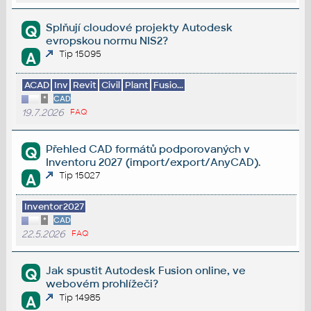
Splňují cloudové projekty Autodesk
Q
evropskou normu NIS2?
Tip 15095
A
ACAD
Inv
Revit
Civil
Plant
Fusio...
*
CAD
19.7.2026
FAQ
Přehled CAD formátů podporovaných v
Q
Inventoru 2027 (import/export/AnyCAD).
Tip 15027
A
Inventor2027
*
CAD
22.5.2026
FAQ
Jak spustit Autodesk Fusion online, ve
Q
webovém prohlížeči?
Tip 14985
A