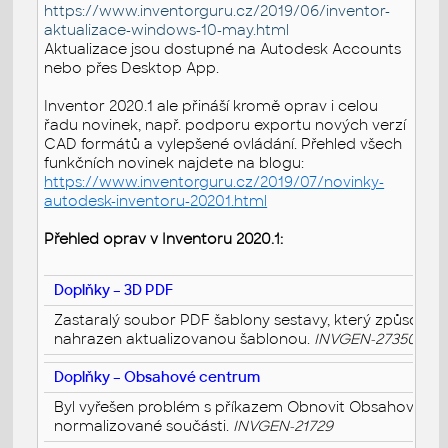
https://www.inventorguru.cz/2019/06/inventor-
aktualizace-windows-10-may.html
Aktualizace jsou dostupné na Autodesk Accounts
nebo přes Desktop App.
Inventor 2020.1 ale přináší kromě oprav i celou
řadu novinek, např. podporu exportu nových verzí
CAD formátů a vylepšené ovládání. Přehled všech
funkčních novinek najdete na blogu:
https://www.inventorguru.cz/2019/07/novinky-
autodesk-inventoru-20201.html
Přehled oprav v Inventoru 2020.1:
Doplňky – 3D PDF
Zastaralý soubor PDF šablony sestavy, který způsobov
nahrazen aktualizovanou šablonou.
INVGEN-27350
Doplňky – Obsahové centrum
Byl vyřešen problém s příkazem Obnovit Obsahového ce
normalizované součásti.
INVGEN-21729