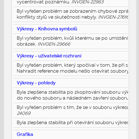
vycentrovat poznámku.
INVGEN-22963
Byl vyřešen problém se zobrazením chybové zprávy o ko
konflikty stylů ve skutečnosti nebyly.
INVGEN-27616
Výkresy – Knihovna symbolů
Byl vyřešen problém, kvůli kterému se po umístění sy
obrázek.
INVGEN-29666
Výkresy – uživatelské rozhraní
Byl vyřešen problém, který spočíval v tom, že při spušt
Nahradit reference modelu nešlo otevírat soubory z úlo
Výkresy – pohledy
Byla zlepšena stabilita po zkopírování souboru výkres
do nového souboru a následném zavření souboru výkr
Byl vyřešen problém s tím, že se v souboru výkresu (I
24069
Byla zlepšena stabilita při otevírání souboru výkresu (I
Grafika