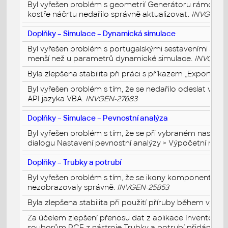
Byl vyřešen problém s geometrií Generátoru rámových
kostře náčrtu nedařilo správně aktualizovat.
INVGEN-2
Doplňky – Simulace – Dynamická simulace
Byl vyřešen problém s portugalskými sestaveními aplik
menší než u parametrů dynamické simulace.
INVGEN-
Byla zlepšena stabilita při práci s příkazem „Export 
Byl vyřešen problém s tím, že se nedařilo odeslat výs
API jazyka VBA.
INVGEN-27683
Doplňky – Simulace – Pevnostní analýza
Byl vyřešen problém s tím, že se při vybraném nastave
dialogu Nastavení pevnostní analýzy > Výpočetní mod
Doplňky – Trubky a potrubí
Byl vyřešen problém s tím, že se ikony komponent tru
nezobrazovaly správně.
INVGEN-25853
Byla zlepšena stabilita při použití příruby během vytvář
Za účelem zlepšení přenosu dat z aplikace Inventor 
souborům PCF z nástroje Trubky a potrubí přidán atr