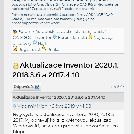
Zaregistrujte se nebo se přihlašte a zašlete váš příspěvek do
odpovídajícího fóra. Viz další informace o
CAD Fóru
. Nechcete se
registrovat? Zeptejte se v naší
Facebook poradně
.
Fórum nenahrazuje technický support firmy ARKANCE (CAD
Studio) - přímá podpora pro zákazníky funguje na
emea.support.arkance.world
Fórum
>
Autodesk - stavebnictví, strojírenství,
CAD/GIS
>
Inventor
Fórum Témata
Nejnovější
příspěvky
Najít
Registrovat
Přihlásit
Aktualizace Inventor 2020.1,
2018.3.6 a 2017.4.10
archiv
Odpovědět
Aktualizace Inventor 2020.1, 2018.3.6 a 2017.4.10
Vladimír Michl
16.čvc.2019 v 14:08
Byly vydány aktualizace Inventoru 2020, 2018 a
2017. Mj. opravují kolizi z květnovou aktualizací
Windows 10, na kterou jsme vás upozorňovali na
blogu: