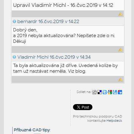
Upravil Vladimír Michl - 16.čvc.2019 v 14:12
bernardr
16.čvc.2019 v 14:22
Dobrý den,
a 2019 nebyla aktualizována? Nepíšete zde o ni.
Děkuji
Vladimír Michl
16.čvc.2019 v 14:34
Ta byla aktualizována již dříve. Uvedená kolize by
tam už nastávat neměla. Viz blog.
Sdílet na:
Pro technickou podporu CAD
kontaktujte
Helpdesk
Příbuzné CAD tipy
: