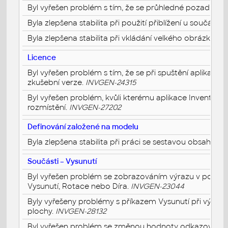
Byl vyřešen problém s tím, že se průhledné pozadí ob
Byla zlepšena stabilita při použití přiblížení u součásti
Byla zlepšena stabilita při vkládání velkého obrázku d
Licence
Byl vyřešen problém s tím, že se při spuštění aplikace 
zkušební verze.
INVGEN-24315
Byl vyřešen problém, kvůli kterému aplikace Inventor ne
rozmístění.
INVGEN-27202
Definování založené na modelu
Byla zlepšena stabilita při práci se sestavou obsahujíc
Součásti – Vysunutí
Byl vyřešen problém se zobrazováním výrazu v poli s m
Vysunutí, Rotace nebo Díra.
INVGEN-23044
Byly vyřešeny problémy s příkazem Vysunutí při výběru
plochy.
INVGEN-28132
Byl vyřešen problém se změnou hodnoty odkazované k