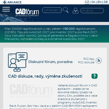
CZ
|
SK
|
EN
|
DE
Přes 123.000 registrovaných u nás, celkem
1.130.000
registrovaných
(CZ+EN)
. Tipy pro
AutoCAD 2027
, pro
Inventor 2027
a pro
Revit 2027
.
Nový
Kalkulátor nosníků
,
Spirograf generátor
a
Regresní křivky
v sekci
Převodníky
.
Kompletní
příkazy
a
proměnné AutoCADu 2027
.
RSS tipy
Diskuzní fórum, poradna
RSS diskuze
?
CAD diskuze, rady, výměna zkušeností
Veřejné diskuzní fórum k CAD
aplikacím - ptejte se na
libovolné otázky týkající se
oboru CAx, podělte se o vaše
znalosti a zkušenosti s
programy AutoCAD, Inventor,
Revit, Fusion, 3ds Max, Vault a s dalšími CAD/BIM/PDM aplikacemi.