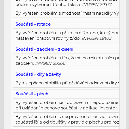
účelem vytvoření třetího tělesa.
INVGEN-29377
Byl vyřešen problém s možností místní nabídky Vytvořit
Součásti – rotace
Byl vyřešen problém s příkazem Rotace, který neumo
nastavení pracovní roviny z/do.
INVGEN-29103
Součásti – zaoblení – zkosení
Byl vyřešen problém s tím, že se na miniaturním pane
zaoblení.
INVGEN-28266
Součásti – díry a závity
Byla zlepšena stabilita při přidávání odsazení díry ve 
Součásti – plech
Byl vyřešen problém se zobrazením nepodložené zprá
při ukládání plechové součásti v aplikaci Inventor.
INVG
Byl vyřešen problém s nesprávnou orientací rozvinu, k
součásti lišila od tloušťky v pravidle plechu pro rozvin.