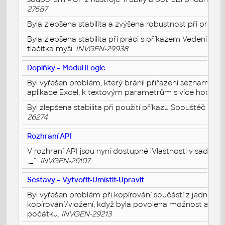
27687
Byla zlepšena stabilita a zvýšena robustnost při práci v
Byla zlepšena stabilita při práci s příkazem Vedení tru
tlačítka myši.
INVGEN-29938
Doplňky – Modul iLogic
Byl vyřešen problém, který bránil přiřazení seznamů č
aplikace Excel, k textovým parametrům s více hodnot
Byl zlepšena stabilita při použití příkazu Spouštěč udá
26274
Rozhraní API
V rozhraní API jsou nyní dostupné iVlastnosti v sadě u
„_“.
INVGEN-26107
Sestavy – Vytvořit-Umístit-Upravit
Byl vyřešen problém při kopírování součástí z jedné s
kopírování/vložení, když byla povolena možnost aplik
počátku.
INVGEN-29213