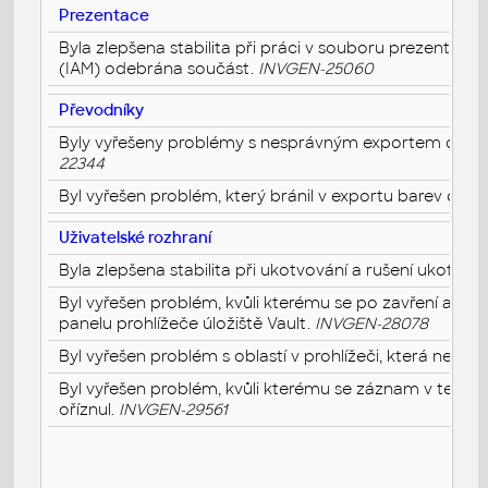
Prezentace
Byla zlepšena stabilita při práci v souboru prezentace
(IAM) odebrána součást.
INVGEN-25060
Převodníky
Byly vyřešeny problémy s nesprávným exportem duál
22344
Byl vyřešen problém, který bránil v exportu barev do 
Uživatelské rozhraní
Byla zlepšena stabilita při ukotvování a rušení ukotvení
Byl vyřešen problém, kvůli kterému se po zavření a o
panelu prohlížeče úložiště Vault.
INVGEN-28078
Byl vyřešen problém s oblastí v prohlížeči, která nereag
Byl vyřešen problém, kvůli kterému se záznam v texto
oříznul.
INVGEN-29561