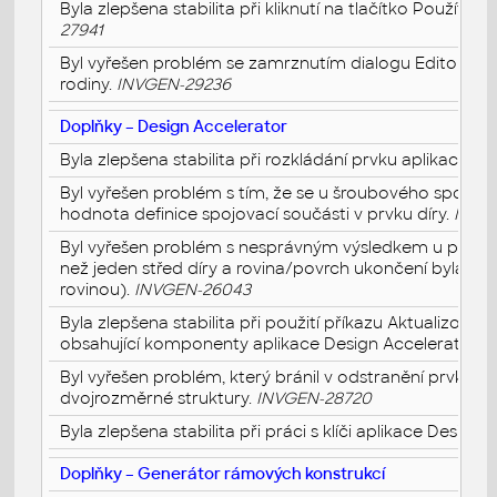
Byla zlepšena stabilita při kliknutí na tlačítko Použít 
27941
Byl vyřešen problém se zamrznutím dialogu Editoru 
rodiny.
INVGEN-29236
Doplňky – Design Accelerator
Byla zlepšena stabilita při rozkládání prvku aplikace De
Byl vyřešen problém s tím, že se u šroubového spoje p
hodnota definice spojovací součásti v prvku díry.
INVG
Byl vyřešen problém s nesprávným výsledkem u prvku d
než jeden střed díry a rovina/povrch ukončení byla p
rovinou).
INVGEN-26043
Byla zlepšena stabilita při použití příkazu Aktualizova
obsahující komponenty aplikace Design Accelerator.
I
Byl vyřešen problém, který bránil v odstranění prvků 
dvojrozměrné struktury.
INVGEN-28720
Byla zlepšena stabilita při práci s klíči aplikace Design 
Doplňky – Generátor rámových konstrukcí