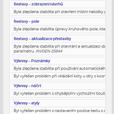
Sestavy – zobrazení návrhů
Byla zlepšena stabilita při otevření místní nabídky po v
Sestavy – pole
Byla zlepšena stabilita úpravy kruhového pole, které se
Sestavy – aktualizace přestavby
Byla zlepšena stabilita při otevírání a aktualizaci d
parametru.
INVGEN-25844
Výkresy – Poznámky
Byla zlepšena stabilita při používání automatického zá
Byl vyřešen problém při vkládání kóty u díry s kosmetic
Výkresy – náčrt
Byl vyřešen problém s chybějícími výchozími tloušťkami
Výkresy – styly
Byl vyřešen problém s nastavením pozice textu s odk