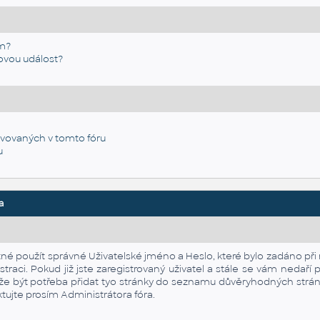
ém?
ovou událost?
vovaných v tomto fóru
u
a
utné použít správné Uživatelské jméno a Heslo, které bylo zadáno při 
traci. Pokud již jste zaregistrovaný uživatel a stále se vám nedaří 
že být potřeba přidat tyo stránky do seznamu důvěryhodných stráne
ktujte prosím Administrátora fóra.