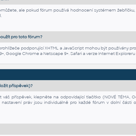
emůžete, ale pokud fórum používá hodnocení systémem žebříčku, m
.
oužít pro toto fórum?
rohlížeče podporující XHTML a JavaScript mohou být používány pro
a 9+, Google Chrome a Netscape 9+. Safari a verze Internet Exploreru
ložit příspěvek)?
at váš příspěvek, klepněte na odpovídající tlačítko (NOVÉ TÉMA,
na nastavení práv jsou individuálně pro každé fórum v dolní část