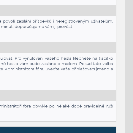
 povolí zasílání příspěvků i neregistrovaným uživatelům.
k minut, doporučujeme vám ji provést.
nulovat. Pro vynulování vašeho hesla klepněte na tlačítko
ované heslo vám bude zasláno e-mailem. Pokud tato volba
e Administrátora fóra, uveďte vaše přihlašovací jméno a
inistrátoři fóra obvykle po nějaké době pravidelně ruší