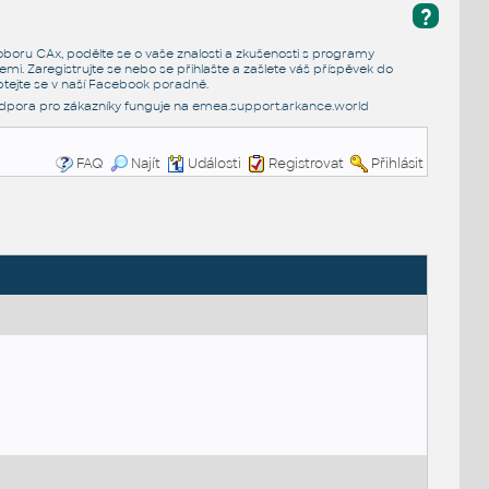
?
e oboru CAx, podělte se o vaše znalosti a zkušenosti s programy
emi. Zaregistrujte se nebo se přihlašte a zašlete váš příspěvek do
tejte se v naší
Facebook poradně
.
dpora pro zákazníky funguje na
emea.support.arkance.world
FAQ
Najít
Události
Registrovat
Přihlásit