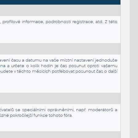
 profilové informace, podrobnosti registrace, atd. Z této
tavení času a datumu na vaše místní nastavení jednoduše
ena
a určete o kolik hodin je čas posunut oproti vašemu
udete v těchto měsících potřebovat posunout čas o další
 uživatelů se speciálními oprávněními, např. moderátorů a
zné pokročilejší funkce tohoto fóra.