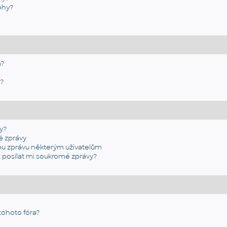
ohy?
a?
y?
y?
 zprávy
 zprávu některým uživatelům
posílat mi soukromé zprávy?
 tohoto fóra?