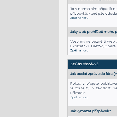
To v normálním případě n
příspěvků, které jste odeslal
Zpět nahoru
Jaký web prohlížeč mohu p
Všechny nejběžnější web p
Explorer 7+, Firefox, Oper
Zpět nahoru
Zasílání příspěvků
Jak poslat zprávu do fóra (v
Pokud si přejete publikov
'AutoCAD'). V závislosti 
uživatele.
Zpět nahoru
Jak vymazat příspěvek?