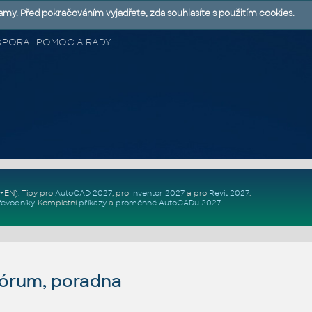
lamy. Před pokračováním vyjadřete, zda souhlasíte s použitím cookies.
 PODPORA | POMOC A RADY
Z+EN)
. Tipy pro
AutoCAD 2027
, pro
Inventor 2027
a pro
Revit 2027
.
řevodníky
.
Kompletní
příkazy
a
proměnné AutoCADu 2027
.
fórum, poradna