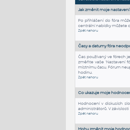
Jak změnit moje nastavení 
Po přihlášení do fóra můž
centrální nabídky můžete o
Zpět nahoru
Časy a datumy fóra neodp
Čas používaný ve fórech j
změňte vaše 'Nastavení f
místnímu času. Fórum neup
hodinu.
Zpět nahoru
Co ukazuje moje hodnoce
Hodnocení v diskusích slou
administrátorů. V závislost
Zpět nahoru
Mohu změnit moje hodnoc