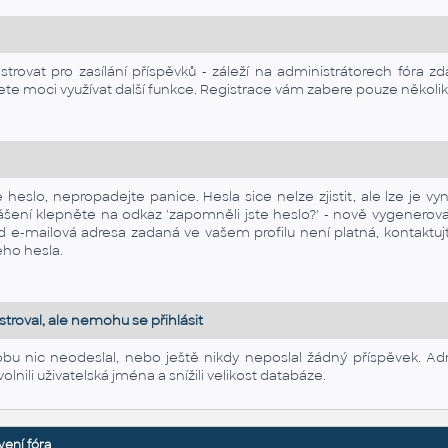
rovat pro zasílání příspěvků - záleží na administrátorech fóra zda
te moci využívat další funkce. Registrace vám zabere pouze několi
heslo, nepropadejte panice. Hesla sice nelze zjistit, ale lze je vy
ihlášení klepněte na odkaz 'zapomněli jste heslo?' - nově vygener
e-mailová adresa zadaná ve vašem profilu není platná, kontaktujt
eho hesla.
troval, ale nemohu se přihlásit
obu nic neodeslal, nebo ještě nikdy neposlal žádný příspěvek. Adm
olnili uživatelská jména a snížili velikost databáze.
vení fóra