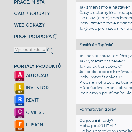
PRÁCE, MÍSTA
Jak změnit moje nastavení 
Časy a datumy fóra neodp
CAD PRODUKTY
Co ukazuje moje hodnoce
Mohu změnit moje hodnoc
WEB ODKAZY
Jaký web prohlížeč mohu p
PROFI PODPORA
ⓘ
Zasílání příspěvků
Jak poslat zprávu do fóra (v
Jak vymazat příspěvek?
PORTÁLY PRODUKTŮ
Jak upravit příspěvek?
Jak přidat podpis k mému 
AUTOCAD
Mohu vytvořit anketu?
Proč nemohu zobrazit dan
INVENTOR
Můj příspěvek není zobrazen
Problémy s používáním Ric
REVIT
Formátování zpráv
CIVIL 3D
Co jsou BB-kódy?
FUSION
Mohu použít HTML?
Co jsou emotikony (smajlíc