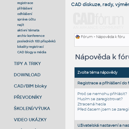
registrace
CAD diskuze, rady, výmě
přihlášení
odhlášení
správa účtu
najít
aktivní témata
archiv konference
Fórum
> Nápověda k fóru
posledních 100 příspěvků
lokality registrací
CAD blogy a média
Nápověda k fór
TIPY A TRIKY
Zvolte téma nápovědy
DOWNLOAD
Registrace a přihlášení do 
CAD/BIM bloky
Proč se nemohu přihlásit?
PŘEVODNÍKY
Musím se zaregistrovat?
Ztracená hesla
ŠKOLENÍ/VÝUKA
Před časem jsem se zaregis
VIDEO UKÁZKY
Uživatelská nastavení a nas