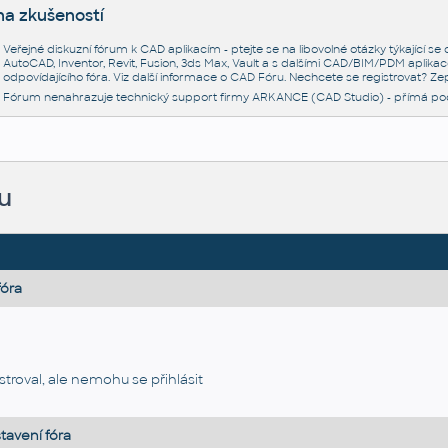
na zkušeností
Veřejné diskuzní fórum k CAD aplikacím - ptejte se na libovolné otázky týkající s
AutoCAD, Inventor, Revit, Fusion, 3ds Max, Vault a s dalšími CAD/BIM/PDM aplikac
odpovídajícího fóra. Viz další informace o
CAD Fóru
. Nechcete se registrovat? Zep
Fórum nenahrazuje technický support firmy ARKANCE (CAD Studio) - přímá po
u
fóra
troval, ale nemohu se přihlásit
tavení fóra