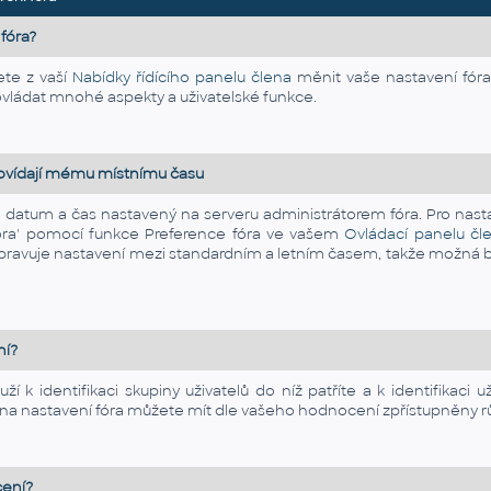
fóra?
ete z vaší
Nabídky řídícího panelu člena
měnit vaše nastavení fóra,
vládat mnohé aspekty a uživatelské funkce.
ovídají mému místnímu času
e datum a čas nastavený na serveru administrátorem fóra. Pro nas
óra' pomocí funkce Preference fóra ve vašem
Ovládací panelu čl
ravuje nastavení mezi standardním a letním časem, takže možná b
ní?
ží k identifikaci skupiny uživatelů do níž patříte a k identifikaci
i na nastavení fóra můžete mít dle vašeho hodnocení zpřístupněny rů
ení?