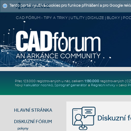
Tento portál využívá cookies pro funkce přihlášení a pro Google rek
CAD FÓRUM - TIPY A TRIKY | UTILITY | DISKUZE | BLOKY |
Přes 123.000 registrovaných u nás, celkem
1.130.000
registrovaných (C
Nový
Kalkulátor nosníků
,
Spirograf generátor
a
Regresní křivky
v sekci
P
HLAVNÍ STRÁNKA
Diskuzní 
DISKUZNÍ FÓRUM
pokyny