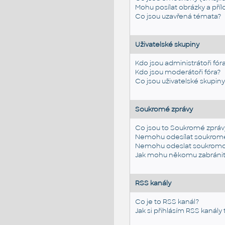
Mohu posílat obrázky a příl
Co jsou uzavřená témata?
Uživatelské skupiny
Kdo jsou administrátoři fór
Kdo jsou moderátoři fóra?
Co jsou uživatelské skupin
Soukromé zprávy
Co jsou to Soukromé zpráv
Nemohu odesílat soukromé
Nemohu odeslat soukromou
Jak mohu někomu zabránit 
RSS kanály
Co je to RSS kanál?
Jak si přihlásím RSS kanály