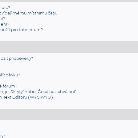
fóra?
ovídají mému místnímu času
ní?
ení?
oužít pro toto fórum?
ložit příspěvek)?
příspěvku?
é fórum?
, je ‘Skrytý’ nebo ‘Čeká na schválení’
h Text Editoru (WYSIWYG)
i)?