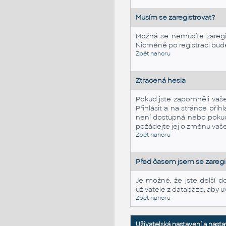
Musím se zaregistrovat?
Možná se nemusíte zaregist
Nicméně po registraci bude
Zpět nahoru
Ztracená hesla
Pokud jste zapomněli vaše 
Přihlásit a na stránce př
není dostupná nebo pokud 
požádejte jej o změnu vaš
Zpět nahoru
Před časem jsem se zaregis
Je možné, že jste delší d
uživatele z databáze, aby uv
Zpět nahoru
Uživatelská nastavení a nasta