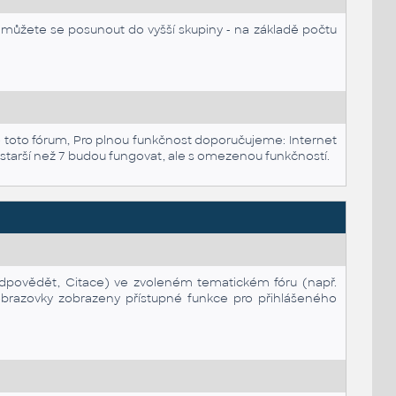
ůžete se posunout do vyšší skupiny - na základě počtu
 toto fórum, Pro plnou funkčnost doporučujeme: Internet
 starší než 7 budou fungovat, ale s omezenou funkčností.
 Odpovědět, Citace) ve zvoleném tematickém fóru (např.
i obrazovky zobrazeny přístupné funkce pro přihlášeného