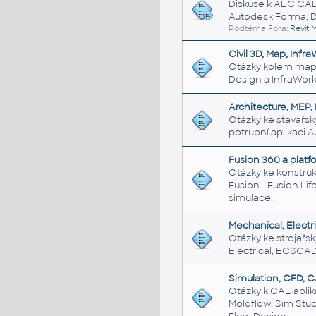
Diskuse k AEC CAD/
Autodesk Forma,
Podtéma Fóra:
Revit 
Civil 3D, Map, Infr
Otázky kolem mapov
Design a InfraWor
Architecture, MEP, 
Otázky ke stavařs
potrubní aplikaci 
Fusion 360 a platf
Otázky ke konstru
Fusion - Fusion Lif
simulace...
Mechanical, Electri
Otázky ke strojař
Electrical, ECSCA
Simulation, CFD, 
Otázky k CAE aplik
Moldflow, Sim Stud