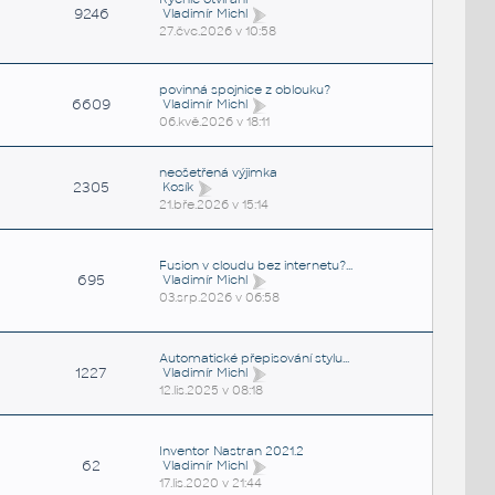
9246
Vladimír Michl
27.čvc.2026 v 10:58
povinná spojnice z oblouku?
6609
Vladimír Michl
06.kvě.2026 v 18:11
neošetřená výjimka
2305
Kosík
21.bře.2026 v 15:14
Fusion v cloudu bez internetu?...
695
Vladimír Michl
03.srp.2026 v 06:58
Automatické přepisování stylu...
1227
Vladimír Michl
12.lis.2025 v 08:18
Inventor Nastran 2021.2
62
Vladimír Michl
17.lis.2020 v 21:44