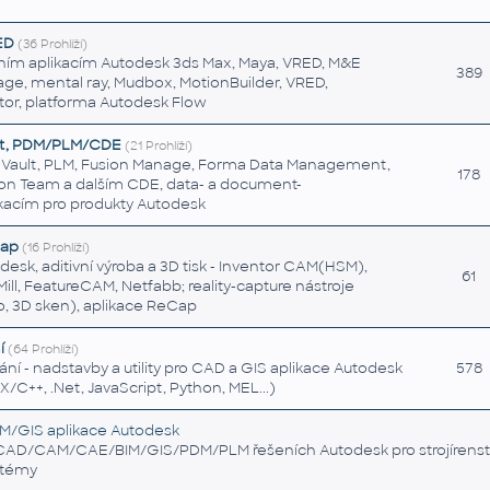
ED
(36 Prohlíží)
čním aplikacím Autodesk 3ds Max, Maya, VRED, M&E
389
age, mental ray, Mudbox, MotionBuilder, VRED,
or, platforma Autodesk Flow
t, PDM/PLM/CDE
(21 Prohlíží)
 Vault, PLM, Fusion Manage, Forma Data Management,
178
ion Team a dalším CDE, data- a document-
acím pro produkty Autodesk
Cap
(16 Prohlíží)
esk, aditivní výroba a 3D tisk - Inventor CAM(HSM),
61
l, FeatureCAM, Netfabb; reality-capture nástroje
o, 3D sken), aplikace ReCap
í
(64 Prohlíží)
í - nadstavby a utility pro CAD a GIS aplikace Autodesk
578
/C++, .Net, JavaScript, Python, MEL...)
/GIS aplikace Autodesk
CAD/CAM/CAE/BIM/GIS/PDM/PLM řešeních Autodesk pro strojírenství a
stémy