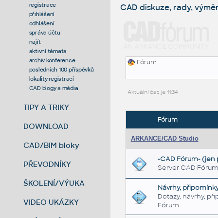
registrace
CAD diskuze, rady, výmě
přihlášení
odhlášení
správa účtu
najít
aktivní témata
archiv konference
Fórum
posledních 100 příspěvků
lokality registrací
CAD blogy a média
Aktuální čas je 11:34
TIPY A TRIKY
Fórum
DOWNLOAD
ARKANCE/CAD Studio
CAD/BIM bloky
-CAD Fórum- (jen p
PŘEVODNÍKY
Server CAD Fórum -
ŠKOLENÍ/VÝUKA
Návrhy, připomínk
Dotazy, návrhy, př
VIDEO UKÁZKY
Fórum