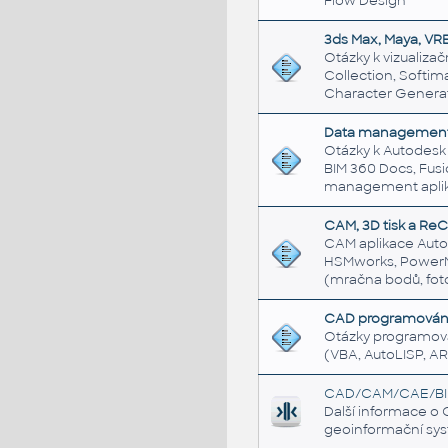
Flow Design
3ds Max, Maya, VR
Otázky k vizualiza
Collection, Softim
Character Generat
Data managemen
Otázky k Autodesk
BIM 360 Docs, Fus
management aplik
CAM, 3D tisk a Re
CAM aplikace Autod
HSMworks, PowerMil
(mračna bodů, fot
CAD programován
Otázky programován
(VBA, AutoLISP, ARX
CAD/CAM/CAE/BIM
Další informace o 
geoinformační sy