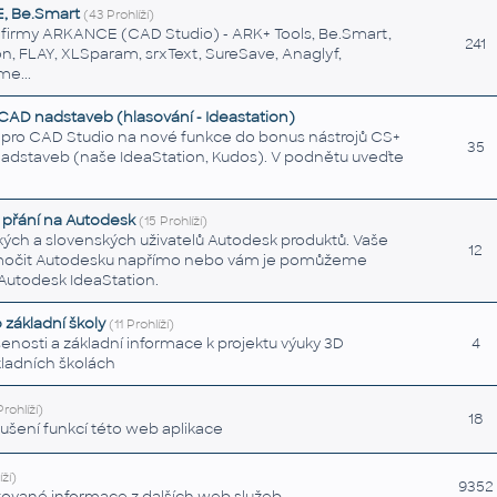
, Be.Smart
(43 Prohlíží)
m firmy ARKANCE (CAD Studio) - ARK+ Tools, Be.Smart,
241
on, FLAY, XLSparam, srxText, SureSave, Anaglyf,
e...
CAD nadstaveb (hlasování - Ideastation)
pro CAD Studio na nové funkce do bonus nástrojů CS+
35
nadstaveb (naše IdeaStation, Kudos). V podnětu uveďte
e přání na Autodesk
(15 Prohlíží)
ých a slovenských uživatelů Autodesk produktů. Vaše
12
močit Autodesku napřímo nebo vám je pomůžeme
a Autodesk IdeaStation.
základní školy
(11 Prohlíží)
šenosti a základní informace k projektu výuky 3D
4
ladních školách
Prohlíží)
18
ušení funkcí této web aplikace
ží)
9352
kované informace z dalších web služeb