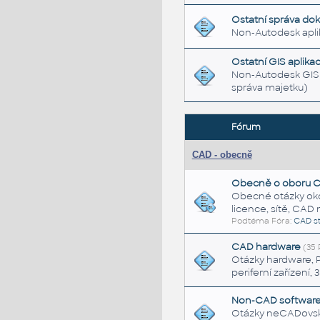
Ostatní správa d
Non-Autodesk apl
Ostatní GIS aplika
Non-Autodesk GIS 
správa majetku)
Fórum
CAD - obecně
Obecně o oboru C
Obecné otázky okol
licence, sítě, CAD 
Podtéma Fóra:
CAD s
CAD hardware
(35 
Otázky hardware, PC
periferní zařízení, 
Non-CAD software,
Otázky neCADovské