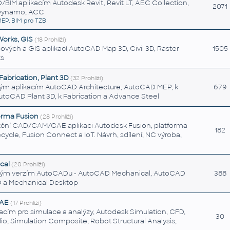
BIM aplikacím Autodesk Revit, Revit LT, AEC Collection,
2071
 Dynamo, ACC
MEP, BIM pro TZB
aWorks, GIS
(18 Prohlíží)
ých a GIS aplikací AutoCAD Map 3D, Civil 3D, Raster
1505
ks
Fabrication, Plant 3D
(32 Prohlíží)
kým aplikacím AutoCAD Architecture, AutoCAD MEP, k
679
AutoCAD Plant 3D, k Fabrication a Advance Steel
orma Fusion
(28 Prohlíží)
kční CAD/CAM/CAE aplikaci Autodesk Fusion, platforma
182
ecycle, Fusion Connect a IoT. Návrh, sdílení, NC výroba,
cal
(20 Prohlíží)
ským verzím AutoCADu - AutoCAD Mechanical, AutoCAD
388
D a Mechanical Desktop
CAE
(17 Prohlíží)
acím pro simulace a analýzy, Autodesk Simulation, CFD,
30
io, Simulation Composite, Robot Structural Analysis,