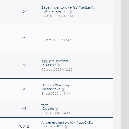
Zásek Inventoru ve fázi "Načítání"...
767
hykman@apt.cz
07.čvc.2026 v 09:43
81
22.bře.2023 v 12:45
Tipy pro Inventor
22
Bruno47
07.dub.2023 v 12:28
3D tisk z Sketchupu
9
shockwave
31.led.2022 v 14:44
test
44
Guests
25.led.2024 v 14:13
AI-generování bloků v AutoCAD...
10312
YouTube RSS