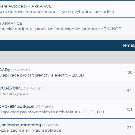
ware Autodesk + ARKANCE
p a obnovu Autodesk licencí - rychle, výhodně, pohodlně
ra ARKANCE
chnické podpory - proaktivní profesionální podpora ARKANCE
Témat
 CADy
(33 Prohlíží)
190
likace pro strojírenství a elektro - 2D, 3D
/CAE/CIM...
(18 Prohlíží)
62
írenskou výrobu
 CAD/BIM aplikace
(26 Prohlíží)
101
plikace pro stavebnictví a architekturu - 2D, 3D, BIM
e, animace, rendering
(19 Prohlíží)
22
zualizační a animační aplikace