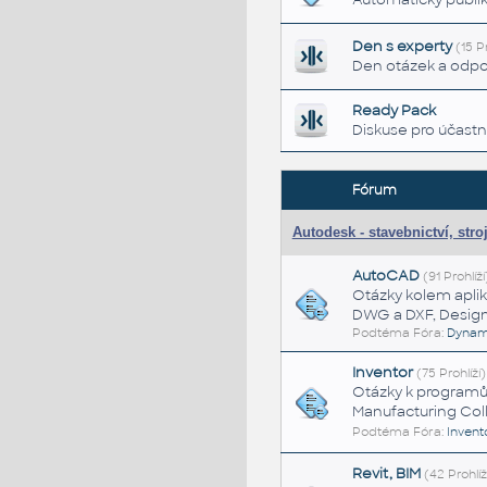
Den s experty
(15 Pr
Den otázek a odpo
Ready Pack
Diskuse pro účast
Fórum
Autodesk - stavebnictví, stro
AutoCAD
(91 Prohlíží
Otázky kolem apli
DWG a DXF, Design 
Podtéma Fóra:
Dynam
Inventor
(75 Prohlíží)
Otázky k programů
Manufacturing Colle
Podtéma Fóra:
Invent
Revit, BIM
(42 Prohlíž