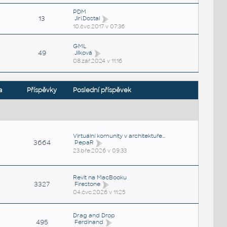
PDM
13
Jiri.Dostal
10.čvc.2017 v 07:36
GML
49
Jílková
08.zář.2024 v 11:16
a
Příspěvky
Poslední příspěvek
Virtuální komunity v architektuře...
3664
PepaR
23.bře.2026 v 09:33
Revit na MacBooku
3327
Firestone
04.čvc.2026 v 11:25
Drag and Drop
495
Ferdinand