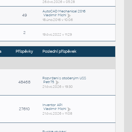
26.čvc.2026 v 05:28
AutoCAD Mechanical 2016
49
Vladimír Michl
18.úno.2016 v 10:06
2
19.čvc.2022 v 11:29
a
Příspěvky
Poslední příspěvek
Rozvržení s otočeným USS
48468
Petr75
21.čvc.2026 v 19:30
Inventor API
27610
Vladimír Michl
21.čvc.2026 v 11:08
Rychlé otvírání