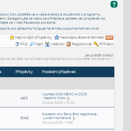
?
e oboru CAx, podělte se o vaše znalosti a zkušenosti s programy
emi. Zaregistrujte se nebo se přihlašte a zašlete váš příspěvek do
tejte se v naší
Facebook poradně
.
dpora pro zákazníky funguje na
emea.support.arkance.world
Nejnovější příspěvky
Nezodpovězená témata
FAQ
Najít
Události
Registrovat
Přihlásit
Jak položit dotaz?
ste se, klikněte na konkrétní tematické fórum a stiskněte "Nové téma +".
a
Příspěvky
Poslední příspěvek
Vychází CAD-NEWS 4/2025
463
Vladimír Michl
22.dub.2025 v 12:00
Poslední dny Early Bird registrace...
1549
Lucie Kramárová
20.čvc.2026 v 11:06