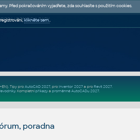
lamy. Před pokračováním vyjadřete, zda souhlasíte s použitím cookies.
 PODPORA | POMOC A RADY
registrováni,
klikněte sem.
.
Z+EN)
. Tipy pro
AutoCAD 2027
, pro
Inventor 2027
a pro
Revit 2027
.
řevodníky
.
Kompletní
příkazy
a
proměnné AutoCADu 2027
.
fórum, poradna