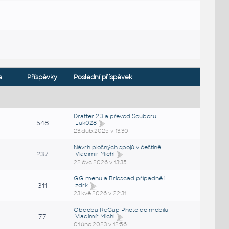
a
Příspěvky
Poslední příspěvek
Drafter 2.3 a převod Souboru...
548
Luk028
23.dub.2025 v 13:30
Návrh plošných spojů v češtině...
237
Vladimír Michl
22.čvc.2026 v 13:35
GG menu a Bricscad případně i...
311
zdrk
23.kvě.2026 v 22:31
Obdoba ReCap Photo do mobilu
77
Vladimír Michl
01.úno.2023 v 12:56