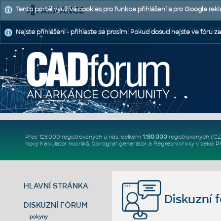
Tento portál využívá cookies pro funkce přihlášení a pro Google rek
CAD FÓRUM - TIPY A TRIKY | UTILITY | DISKUZE | BLOKY |
Nejste přihlášeni - přihlaste se prosím. Pokud dosud nejste ve fóru za
Přes 123.000 registrovaných u nás, celkem
1.130.000
registrovaných (C
Nový
Kalkulátor nosníků
,
Spirograf generátor
a
Regresní křivky
v sekci
P
HLAVNÍ STRÁNKA
Diskuzní 
DISKUZNÍ FÓRUM
pokyny