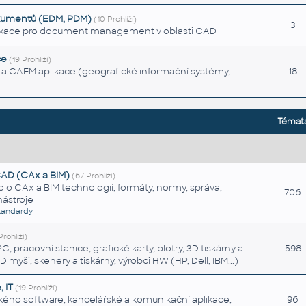
okumentů (EDM, PDM)
(10 Prohlíží)
3
ikace pro document management v oblasti CAD
ce
(19 Prohlíží)
a CAFM aplikace (geografické informační systémy,
18
Témat
AD (CAx a BIM)
(67 Prohlíží)
o CAx a BIM technologií, formáty, normy, správa,
706
nástroje
tandardy
Prohlíží)
, pracovní stanice, grafické karty, plotry, 3D tiskárny a
598
3D myši, skenery a tiskárny, výrobci HW (HP, Dell, IBM...)
 IT
(19 Prohlíží)
ho software, kancelářské a komunikační aplikace,
96