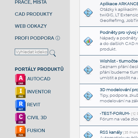
PRÁCE, MÍSTA
Aplikace ARKANCE
Otázky k aplikací
CAD PRODUKTY
twiGIS, LT Extensi
GeoRefImg, JobTim
WEB ODKAZY
Podněty pro vývoj 
PROFI PODPORA
ⓘ
Nápady a podněty 
a do dalších CAD 
produkt.
Wishlist - tlumočt
Seznam přání česk
PORTÁLY PRODUKTŮ
přání budeme tlu
umístit a posílit n
AUTOCAD
3D modelování pro 
INVENTOR
Tipy, podpora, zku
modelování na zák
REVIT
-TEST-FORUM-
(12 
CIVIL 3D
Fórum na vaše zko
FUSION
RSS kanály
(35 Prohlí
Automaticky publi