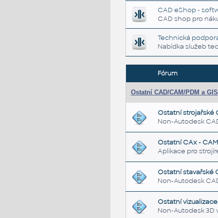
CAD eShop - soft
CAD shop pro náku
Technická podpo
Nabídka služeb te
Fórum
Ostatní CAD/CAM/PDM a GIS
Ostatní strojařské
Non-Autodesk CAD ap
Ostatní CAx - CAM
Aplikace pro stroj
Ostatní stavařské
Non-Autodesk CAD a
Ostatní vizualizac
Non-Autodesk 3D vi