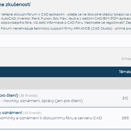
na zkušeností
Veřejné diskuzní fórum k CAD aplikacím - ptejte se na libovolné otázky týkající s
AutoCAD, Inventor, Revit, Fusion, 3ds Max, Vault a s dalšími CAD/BIM/PDM aplikac
odpovídajícího fóra. Viz další informace o
CAD Fóru
. Nechcete se registrovat? Zep
Fórum nenahrazuje technický support firmy ARKANCE (CAD Studio) - přímá po
Přihla
Témat
ro čtení)
(35 Prohlíží)
312
 novinky, oznámení, zprávy (jen pro čtení)
y, oznámení
(43 Prohlíží)
ipomínky a oznámení k diskusnímu fóru a serveru CAD
365