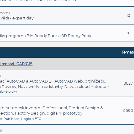
ohlíží)
12
vědí - expert day
1
níky programu BIM Ready Pack a 3D Ready Pack
Témat
jírenství, CAD/GIS
)
kací AutoCAD a AutoCAD LT, AutoCAD web, prohlížečů,
8827
Review, Navisworks, nadstavby, Drive a cloud Autodesk
ické bloky
m Autodesk Inventor Professional, Product Design &
5590
ction, Factory Design; digitální prototypy
,
or Publisher
iLogic a ETO
í)