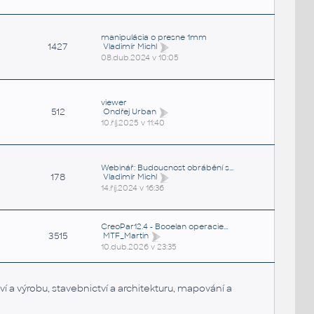
manipulácia o presne 1mm
1427
Vladimír Michl
08.dub.2024 v 10:05
viewer
512
Ondřej Urban
10.říj.2025 v 11:40
Webinář: Budoucnost obrábění s...
178
Vladimír Michl
14.říj.2024 v 16:36
CreoPar12.4 - Booelan operacie...
3515
MTF_Martin
10.dub.2026 v 23:35
 výrobu, stavebnictví a architekturu, mapování a