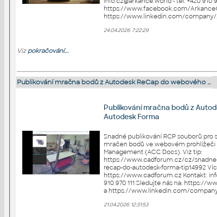
info.cz@arkance.world - tel. +420 910 970 111 Sledujt
https://www.facebook.com/Arkance
24.04.2026 7:22:29
Viz
pokračování...
Publikování mračna bodů z Autodesk ReCap do webového …
Publikování mračna bodů z Aut
Autodesk Forma
Snadné publikování RCP souborů pro sd
mračen bodů ve webovém prohlížeči 
Management (ACC Docs). Viz tip:
https://www.cadforum.cz/cz/snadne-
recap-do-autodesk-forma-tip14992 Více na: https://arkance.world a
https://www.cadforum.cz Kontakt: info.cz@arkance.world - tel. +420
910 970 111 Sledujte nás na: https://www.facebook.com/ArkanceCZ
21.04.2026 12:31:53