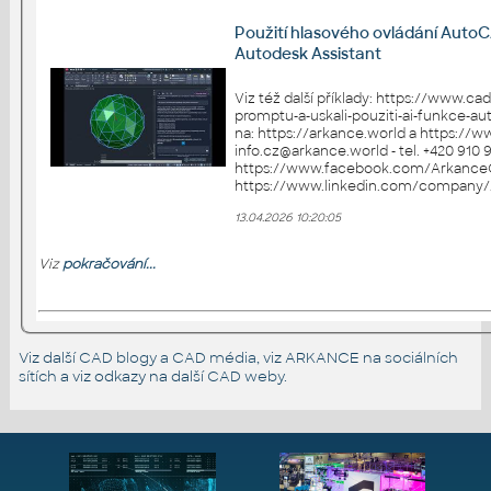
Použití hlasového ovládání AutoC
Autodesk Assistant
Viz též další příklady: https://www.c
promptu-a-uskali-pouziti-ai-funkce-autod
na: https://arkance.world a https://www.ca
info.cz@arkance.world - tel. +420 910 970 111 Sledujt
https://www.facebook.com/Arkance
13.04.2026 10:20:05
Viz
pokračování...
Viz další
CAD blogy a CAD média
, viz ARKANCE na
sociálních
sítích
a viz odkazy na další
CAD weby
.