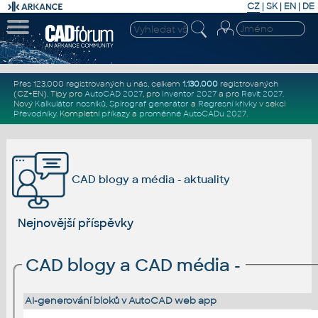
CZ
|
SK
|
EN
|
DE
Přes 123.000 registrovaných u nás, celkem
1.130.000
registrovaných
(CZ+EN)
. Tipy pro
AutoCAD 2027
, pro
Inventor 2027
a pro
Revit 2027
.
Nový
Kalkulátor nosníků
,
Spirograf generátor
a
Regresní křivky
v sekci
Převodníky
.
Kompletní
příkazy
a
proměnné AutoCADu 2027
.
CAD blogy a média - aktuality
Nejnovější příspěvky
CAD blogy a CAD média
-
AI-generování bloků v AutoCAD web app