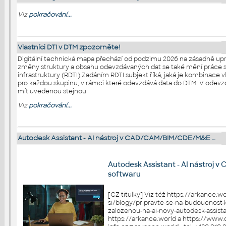
Viz
pokračování...
Vlastníci DTI v DTM zpozorněte!
Digitální technická mapa přechází od podzimu 2026 na zásadně upr
změny struktury a obsahu odevzdávaných dat se také mění práce s
infrastruktury (RDTI).Zadáním RDTI subjekt říká, jaká je kombinace 
pro každou skupinu, v rámci které odevzdává data do DTM. V odev
mít uvedenou stejnou
Viz
pokračování...
Autodesk Assistant - AI nástroj v CAD/CAM/BIM/CDE/M&E …
Autodesk Assistant - AI nástro
softwaru
[CZ titulky] Viz též https://arkance.w
si/blogy/pripravte-se-na-budoucnost-
zalozenou-na-ai-novy-autodesk-assistant Více
https://arkance.world a https://www.cadfor