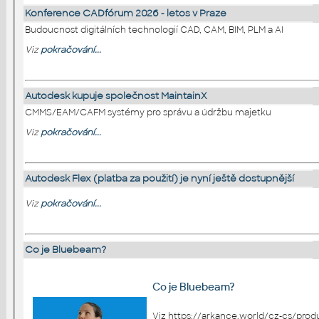
Konference CADfórum 2026 - letos v Praze
Budoucnost digitálních technologií CAD, CAM, BIM, PLM a AI
Viz
pokračování...
Autodesk kupuje společnost MaintainX
CMMS/EAM/CAFM systémy pro správu a údržbu majetku
Viz
pokračování...
Autodesk Flex (platba za použití) je nyní ještě dostupnější
Viz
pokračování...
Co je Bluebeam?
Co je Bluebeam?
Viz https://arkance.world/cz-cs/produkty/