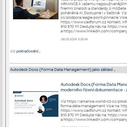
ARKANCE k vašemu nejpoužívanějšímu 
firemní znalosti a standardy si můžete
poháněná AI. Dostupné i v češtině. Vi
cs/podpora/eagle-point-pinnacle Více na: https://arkance.world a
https://www.cadforum.cz Kontakt: info.cz@arkance.world - tel. +420
910 970 111 Sledujte nás na: https://www.facebook.com/ArkanceCZ
08.05.2026 5:35:34
Viz
pokračování...
Autodesk Docs (Forma Data Management) jako základ …
Autodesk Docs (Forma Data Mana
moderního řízení dokumentace -
Viz https://arkance.world/cz-cs/pro
forma-data-management Více na: https://arkance.world a
https://www.cadforum.cz Kontakt: info.cz@arkance.world - tel. +420
910 970 111 Sledujte nás na: https://www.facebook.com/ArkanceCZ