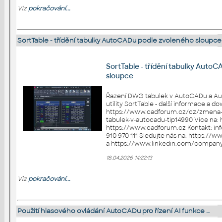
Viz
pokračování...
SortTable - třídění tabulky AutoCADu podle zvoleného sloupce
SortTable - třídění tabulky Auto
sloupce
Řazení DWG tabulek v AutoCADu a A
utility SortTable - další informace a d
https://www.cadforum.cz/cz/zmena-ra
tabulek-v-autocadu-tip14990 Více na: https://arkance.world a
https://www.cadforum.cz Kontakt: info.cz@arkance.world - tel. +420
910 970 111 Sledujte nás na: https://www.facebook.com/ArkanceCZ
18.04.2026 14:22:13
Viz
pokračování...
Použití hlasového ovládání AutoCADu pro řízení AI funkce …