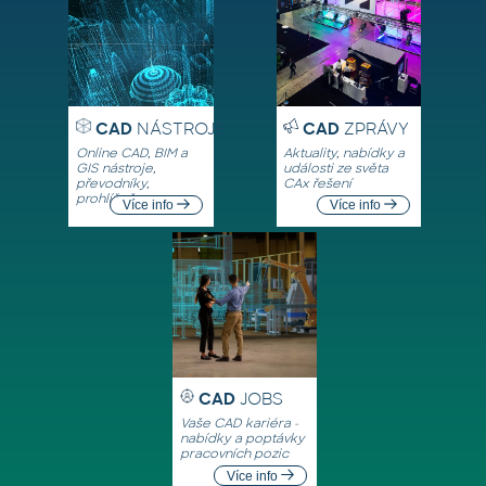
CAD
NÁSTROJE
CAD
ZPRÁVY
Online CAD, BIM a
Aktuality, nabídky a
GIS nástroje,
události ze světa
převodníky,
CAx řešení
prohlížeče
Více info
Více info
CAD
JOBS
Vaše CAD kariéra -
nabídky a poptávky
pracovních pozic
Více info