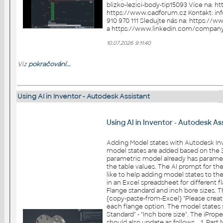
blizko-lezici-body-tip15093 Více na: https://arkance.world a
https://www.cadforum.cz Kontakt: info.cz@arkance.world - tel. +420
910 970 111 Sledujte nás na: https://www.facebook.com/ArkanceCZ
10.07.2026 9:11:40
Viz
pokračování...
Using AI in Inventor - Autodesk Assistant
Using AI in Inventor - Autodesk As
Adding Model states with Autodesk Inve
model states are added based on the 3
parametric model already has paramet
the table values. The AI prompt for the Auto
like to help adding model states to the 
in an Excel spreadsheet for different 
Flange standard and inch bore sizes. The
{copy-paste-from-Excel} "Please creat
each flange option. The model states 
Standard" - "Inch bore size". The iProp
should also update as follows... 1. Pa