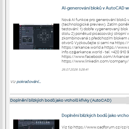
AI-generování bloků v AutoCAD 
Nová AI funkce pro generování blok
(technologické preview). Zatím poněk
testování: 1) dobře vygenerovaný blo
stolu 2) poněkud picassovský stropní v
zkombinovaná s předchozím blokem 
otvorů Vyzkoušejte si sami na https://web.autocad.com Více na:
https://arkance.world a https://www.cadfor
info.cz@arkance.world - tel. +420 910 970 111 Sledujt
https://www.facebook.com/Arkance
26.07.2026 5:28:41
Viz
pokračování...
Doplnění blízkých bodů jako vrcholů křivky (AutoCAD)
Doplnění blízkých bodů jako vrch
Viz tip https://www.cadforum.cz/cz/d