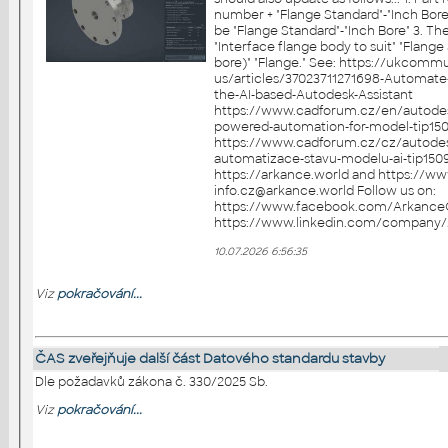
number + "Flange Standard"-"Inch Bor
be "Flange Standard"-"Inch Bore" 3. Th
"Interface flange body to suit" "Flang
bore)" "Flange." See: https://ukcommunity.arkance.world/hc/en-
us/articles/37023711271698-Automate-
the-AI-based-Autodesk-Assistant
https://www.cadforum.cz/en/autodesk-
powered-automation-for-model-tip15
https://www.cadforum.cz/cz/autodesk
automatizace-stavu-modelu-ai-tip15092 More 
https://arkance.world and https://www.cad
info.cz@arkance.world Follow us on:
https://www.facebook.com/Arkance
10.07.2026 6:56:35
Viz
pokračování...
ČAS zveřejňuje další část Datového standardu stavby
Dle požadavků zákona č. 330/2025 Sb.
Viz
pokračování...