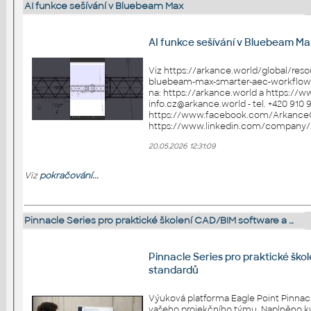
AI funkce sešívání v Bluebeam Max
AI funkce sešívání v Bluebeam Ma
Viz https://arkance.world/global/reso
bluebeam-max-smarter-aec-workflows-wi
na: https://arkance.world a https://www.ca
info.cz@arkance.world - tel. +420 910 970 111 Sledujt
https://www.facebook.com/Arkance
20.05.2026 12:31:09
Viz
pokračování...
Pinnacle Series pro praktické školení CAD/BIM software a …
Pinnacle Series pro praktické šk
standardů
Výuková platforma Eagle Point Pinnacl
vašeho projekčního týmu. Naplněno ku