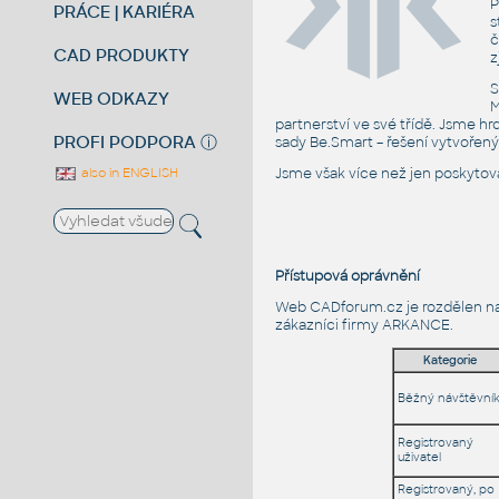
P
PRÁCE | KARIÉRA
s
č
CAD PRODUKTY
z
S
WEB ODKAZY
M
partnerství ve své třídě. Jsme h
PROFI PODPORA
ⓘ
sady Be.Smart – řešení vytvořený
Jsme však více než jen poskytova
also in ENGLISH
Přístupová oprávnění
Web CADforum.cz je rozdělen na ně
zákazníci firmy ARKANCE.
Kategorie
Běžný návštěvní
Registrovaný
uživatel
Registrovaný, po