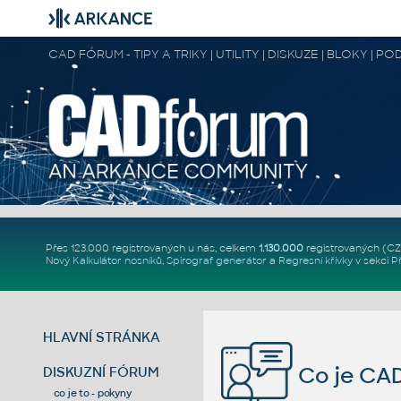
CAD FÓRUM - TIPY A TRIKY | UTILITY | DISKUZE | BLOKY |
Přes 123.000 registrovaných u nás, celkem
1.130.000
registrovaných (C
Nový
Kalkulátor nosníků
,
Spirograf generátor
a
Regresní křivky
v sekci
P
HLAVNÍ STRÁNKA
Co je CA
DISKUZNÍ FÓRUM
co je to - pokyny