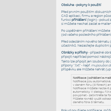
Obsluha - pokyny k použití
Před prvním použitím diskuzních 
CAD aplikaci, firmu a region půs
funkci
přihlášení
(login) - pokud 
si můžete nechat zaslat e-maile
Po úspěšném přihlášení můžete
(od vašeho posledního přihlášení)
Před odesláním nového tématu (
účastníků. Nezasílejte duplicitní 
Obrázky a přílohy
- případné obr
připojit například pomocí nástroj
Takto lze připojit jen soubory do
přípony ".txt" - např.
mujsoubor.ds
příspěvku ale můžete nahrát (up
Notifikace (odhlášení e-mail
Notifikace jsou automatická
v daném fóru (či fórech) an
Notifikace můžete nastavit
automaticky. V dialogu
Fóra 
povypínat - zaškrtněte ta fó
Můžete rovněž využít odka
daného fóra či tématu.
Pokud použijete notifikace, může