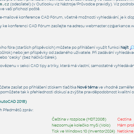
(odesílatel) (v Outlooku viz Nástroje/Průvodce pravidly). Viz
podrobn
m.cz
e vaší příchozí poště.
 e-mailové konference CAD Fórum, včetně možnosti vyhledávání, je k dis
y ke konferenci CAD Fórum zasílejte na adresu
webmaster.cz@arkance.w
ního fóra (starších příspěvcích) můžete po přihlášení využít funkci
Najít
ůlrok) nebo jen příspěvky od zadaného uživatele. Při zadávání vyhledáva
nebo "cesky" (bez háčků/čárek).
povězenu v sekci
CAD tipy a triky
, která má vlastní, samostatné vyhledáván
ete zasílat po přihlášení stiskem tlačítka
Nové téma
ve vhodně zaměřen
 pomůžete tak k přehlednosti diskusí a zvýšíte pravděpodobnost kvalitní od
(AutoCAD 2018)
ch Předmětů zpráv:
Čeština v rozpisce (MDT2008)
Cestina
Nezoomuje kolečko myši (Volo)
Mám pro
Tisk ve Windows 10 (Inventor2024)
Netiskne