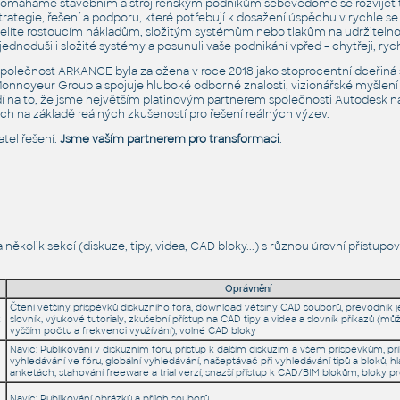
omáháme stavebním a strojírenským podnikům sebevědomě se rozvíjet t
trategie, řešení a podporu, které potřebují k dosažení úspěchu v rychle s
elíte rostoucím nákladům, složitým systémům nebo tlakům na udržitelno
jednodušili složité systémy a posunuli vaše podnikání vpřed – chytřeji, rychl
polečnost ARKANCE byla založena v roce 2018 jako stoprocentní dceřiná
onnoyeur Group a spojuje hluboké odborné znalosti, vizionářské myšlení 
rdí na to, že jsme největším platinovým partnerem společnosti Autodesk n
ch na základě reálných zkušeností pro řešení reálných výzev.
tel řešení.
Jsme vaším partnerem pro transformaci
.
kolik sekcí (diskuze, tipy, videa, CAD bloky...) s různou úrovní přístupo
Oprávnění
Čtení většiny příspěvků diskuzního fóra, download většiny CAD souborů, převodník
k
slovník, výukové tutorialy, zkušební přístup na CAD tipy a videa a slovník příkazů (m
vyšším počtu a frekvenci využívání), volné CAD bloky
Navíc
: Publikování v diskuzním fóru, přístup k dalším diskuzím a všem příspěvkům, pří
vyhledávání ve fóru, globální vyhledávání, našeptávač při vyhledávání tipů a bloků, h
anketách, stahování freeware a trial verzí, snazší přístup k CAD/BIM blokům, bloky p
Navíc
: Publikování obrázků a příloh souborů