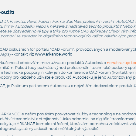
oužití
LT, Inventor, Revit, Fusion, Forma, 3ds Max, profesním verzím AutoCAD Ar
tu firmy Autodesk? Nebo k některé z nadstaveb těchto produktů? Nebo k j
cete se dozvědět nové tipy a triky pro různé CAD aplikace? Chybí vám i
te pomoci se zavedením digitálních technologií do vašich návrhových pr
 do CAD diskuzních fór portálu "CAD Fórum", provozovaných a moderovaný
Dagis
) - kontakt viz
www.arkance.world
zkušeností především mezi uživateli produktů Autodesk a
nenahrazuje te
íkům. Pokud tedy požíváte výhod profesionální technické podpory spol
ní technické podpory, nikoliv jen do konference CAD Fórum (kontakt:
eme
dpory pro každého uživatele produktů Autodesku je jeho Autorizovaný p
CE, je Platinum partnerem Autodesku a největším dodavatelem produktů 
 ARKANCE je naším posláním poskytovat služby a technologie na podporu
dvětví stavebnictví a strojírenství. Jako odborníci na digitální transforma
oskytuje ARKANCE komplexní řešení, která vám pomohou zefektivnit vaš
ntegrovat systémy a dosáhnout měřitelných výsledků.