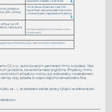
Subscription Autodesk u CAD Studia
1 rok od nákupu 3D aplikací, Suite, CAD
ovník příkazů a
Support Pack nebo prodloužení Subscription
ů (ZIP), přístup
u Arkance Systems; registrace na hd.cads.cz
, přístup na VIP
tems, nástroj pro
(při stejné registrační e-mail adrese ve fóru i
na Helpdesku)
gistrace z firemního účtu, není nutné být zákazníkem
ems CZ s.r.o., autorizovaným partnerem firmy Autodesk. Tato
m je čeština, slovenština nebo angličtina. Příspěvky mimo
 nekonstruktivní příspěvky mohou být odstraněny moderátorem.
 téma) vždy zařaďte to odpovídajícího tematického fóra.
žbu za..."). Je zakázáno zasílat zprávy týkající se překonávání
derátorovi.