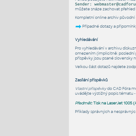
Sender: webmaster@cadforu
můžete snáze zachovat přehled v
Kompletní online archiv původní
Případné dotazy a připomínk
Vyhledávání
Pro vyhledávání v archivu diskuz
omezením (implicitně: poslední p
příspěvky jsou psané slovensky 
Velkou část dotazů najdete zod
Zasílání příspěvků
Vlastní příspěvky
do CAD Fóra můž
uvádějte výstižný popis tématu -
Předmět:
Tisk na LaserJet 1005 
Příklady správných a nesprávný