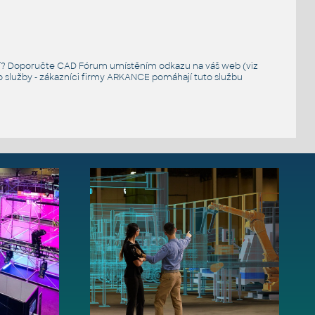
ací? Doporučte CAD Fórum umístěním odkazu na váš web (viz
 služby - zákazníci firmy ARKANCE pomáhají tuto službu