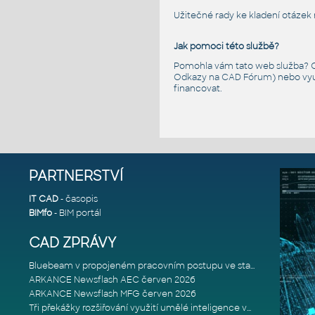
Užitečné rady ke kladení otáze
Jak pomoci této službě?
Pomohla vám tato web služba? C
Odkazy na CAD Fórum
) nebo vy
financovat.
PARTNERSTVÍ
IT CAD
- časopis
BIMfo
- BIM portál
CAD ZPRÁVY
Bluebeam v propojeném pracovním postupu ve stavebnictví: Proč je int
ARKANCE Newsflash AEC červen 2026
ARKANCE Newsflash MFG červen 2026
Tři překážky rozšiřování využití umělé inteligence ve stavebním prům