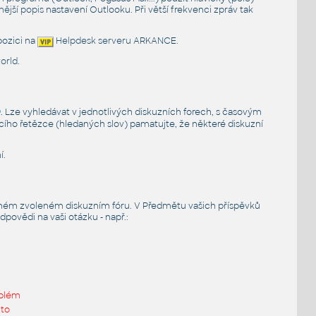
ější popis
nastavení Outlooku. Při větší frekvenci zpráv tak
pozici na
Helpdesk serveru
ARKANCE.
orld
.
. Lze vyhledávat v jednotlivých diskuzních forech, s časovým
cího řetězce (hledaných slov) pamatujte, že některé diskuzní
í.
ém zvoleném diskuzním fóru. V Předmětu vašich příspěvků
povědi na vaši otázku - např.:
blém
 to