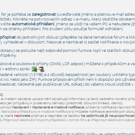
fór je potřeba se
zaregistrovat
(uveďte celé jméno a platnou e-mail adres
obiště). Klikněte na potvrzovacím odkaz v e-mailu, který obdržíte obratem
zvolíte
automatické přihlášení
, jméno se uloží na vašem PC a nebudete již
m ze stránky
přihlášení
. Pro zrušení účtu použije formulář
odhlášení
.
přispívat
do jednotlivých diskuzí (přejděte na dané tematické fórum a kli
, vyhledávat v diskusích, hlasovat a nechávat si zasílat notifikace o novýc
dotazu) se pokuste najít odpověď pomocí funkce
Najít
ve starších diskuzí
příspěvky.
ázkové a souborové přílohy (DWG, LSP, adpod.) můžete k příspěvkům a va
ů v editoru zpráv:
.
 zadané velikosti (1.3 MB) a z důvodů bezpečnosti jen soubory určitého typ
t.txt
, nebo jako ZIP). Funkce připojování příloh není k dispozici pro uži
loadovat; následně pak publikovat URL odkaz) do vašeho cloud úložiště v
ů)
, e-mailem zasílaná upozornění obsahující informaci (a text) každého nového př
ebo jen příspěvky k zvolenému tématu (předmět, diskusní thread, vlákno).
 pomocí
Nastavení > Nastavené e-mailové notifikace
, přičemž notifikace hlavních f
která jste přihlásili pro e-mailové notifikace
si můžete notifikace jednotlivých disk
ra, která
ne
chcete
přijímat a klepněte na tlačítko
Na zaškrtnutá již neupozorňovat
.
zů
Přepnout sledování nových příspěvků v tomto fóru
a
Přepnout sledování odpov
te pro třídění příchozích notifikací do zvláštní složky ve vašem poštovním