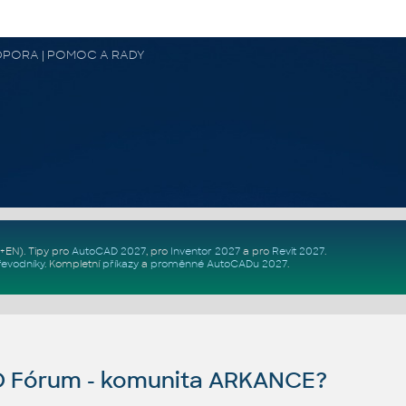
 PODPORA | POMOC A RADY
Z+EN)
. Tipy pro
AutoCAD 2027
, pro
Inventor 2027
a pro
Revit 2027
.
řevodníky
.
Kompletní
příkazy
a
proměnné AutoCADu 2027
.
D Fórum - komunita ARKANCE?