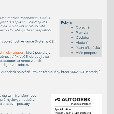
chitecture, Mechanical, Civil 3D,
iné CAD aplikaci? Zajímají vás
Pokyny:
nformace o novinkách? Chcete
Oprávnění
ocesů? Chcete využívat bezplatnou
Pravidla
Obsluha
ch společností Arkance Systems CZ
Hledání
Psaní příspěvků
chnický support
, který poskytuje
Vaše podpora
ečnosti ARKANCE, obracejte se
a.support.arkance.world
).
rodejce Autodesku.
Autodesk na světě. Provoz této služby hradí ARKANCE z prodejů
 digitální transformace
ci průmyslových odvětví
e pracovní postupy,