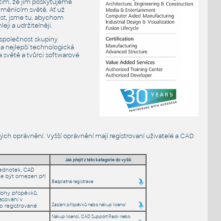
ím, že jim poskytujeme
e měnícím světě. Ať už
st, jsme tu, abychom
eji a udržitelněji.
 společnost skupiny
a nejlepší technologická
a světě a tvůrci softwarové
vých oprávnění. Vyšší oprávnění mají registrovaní uživatelé a CAD
Jak přejít z této kategorie do vyšší
 jednotek, CAD
ůže být omezen při
Bezplatná registrace
lohy příspěvků,
lasování v
Zaslání příspěvků nebo nákup licencí
ro registrované
Nákup licencí, CAD Support Pack nebo