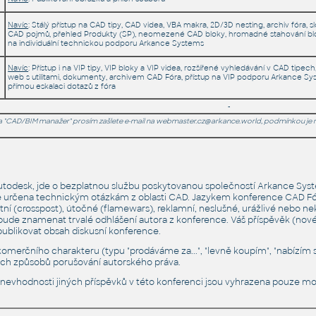
Navíc
: Stálý přístup na CAD tipy, CAD videa, VBA makra, 2D/3D nesting, archiv fóra, sl
CAD pojmů, přehled Produkty (SP), neomezené CAD bloky, hromadné stahování blok
na individuální technickou podporu Arkance Systems
Navíc
: Přístup i na VIP tipy, VIP bloky a VIP videa, rozšířené vyhledávání v CAD tipech
web s utilitami, dokumenty, archivem CAD Fóra, přístup na VIP podporu Arkance Sys
přímou eskalaci dotazů z fóra
-
ra "CAD/BIM manažer" prosím zašlete e-mail na webmaster.cz@arkance.world, podmínkou je re
utodesk, jde o bezplatnou službu poskytovanou společností Arkance Syst
 určena technickým otázkám z oblasti CAD. Jazykem konference CAD Fóru
tní (crosspost), útočné (flamewars), reklamní, neslušné, urážlivé nebo
ude znamenat trvalé odhlášení autora z konference. Váš příspěvěk (nové
publikovat obsah diskusní konference.
komerčního charakteru (typu "prodáváme za...", "levně koupím", "nabízím slu
ých způsobů porušování autorského práva.
či nevhodnosti jiných příspěvků v této konferenci jsou vyhrazena pouze mo