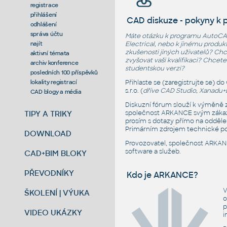
registrace
přihlášení
CAD diskuze - pokyny k p
odhlášení
správa účtu
Máte otázku k programu AutoCAD, 
Electrical, nebo k jinému produk
najít
zkušenosti jiných uživatelů? Ch
aktivní témata
zvyšovat vaši kvalifikaci? Chce
archiv konference
studentskou verzi?
posledních 100 příspěvků
Přihlaste se (zaregistrujte se)
lokality registrací
s.r.o. (
dříve CAD Studio, Xanadu+
CAD blogy a média
Diskuzní fórum slouží k výměně 
společnost ARKANCE svým zákazn
TIPY A TRIKY
prosím s dotazy přímo na odděle
Primárním zdrojem technické po
DOWNLOAD
Provozovatel, společnost ARKAN
software a služeb.
CAD+BIM BLOKY
PŘEVODNÍKY
Kdo je ARKANCE?
V
ŠKOLENÍ | VÝUKA
o
p
VIDEO UKÁZKY
i