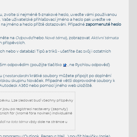
u, zvolte si nejméně 5-znakové heslo, uveďte vámi používanou
. Vaše uživatelské přihlašovací jméno a heslo pak uveďte ve
 na jméno a heslo příště dotazováni. Případné
zapomenuté heslo
kněte na
Odpověď
nebo
Nové téma
), zobrazovat
Aktivní témata
h příspěvcích.
ch nebo v databázi Tipů a triků - ušetříte čas svůj i ostatních
šim odpovědím (použijte tlačítko
, ne Rychlou odpověď)
u (
nestandardní
krátké soubory můžete připojit po doplnění
vatelskou skupinu Nováček. Případné větší doprovodné soubory k
Autodesk A360
nebo pomocí jiného web úložiště
.
íspěvku. Lze sledovat buď všechny příspěvky
ór jsou po registraci nastaveny (zapnuty)
usních fór (kromě fóra novinek) individuálně
ědí na toto téma
vždy dole na stránce u
 programu (Outlook, Pegasus Mail...) použít hlavičky (pole)