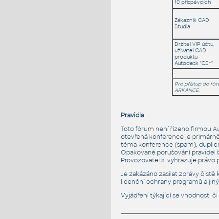
10 příspěvcích
Zákazník CAD
Studia
Držitel VIP účtu,
uživatel CAD
produktu
Autodesk "CS+"
Pro přístup do fó
ARKANCE.
Pravidla
Toto fórum není řízeno firmou A
otevřená konference je primárně
téma konference (spam), duplici
Opakované porušování pravidel b
Provozovatel si vyhrazuje právo 
Je zakázáno zasílat zprávy čistě 
licenční ochrany programů a jin
Vyjádření týkající se vhodnosti 