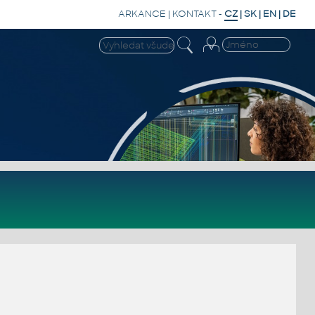
ARKANCE
|
KONTAKT
-
CZ
|
SK
|
EN
|
DE