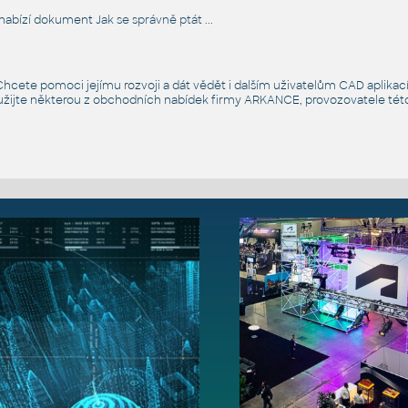
k nabízí dokument
Jak se správně ptát
...
hcete pomoci jejímu rozvoji a dát vědět i dalším uživatelům CAD aplik
užijte některou z obchodních nabídek firmy ARKANCE, provozovatele této