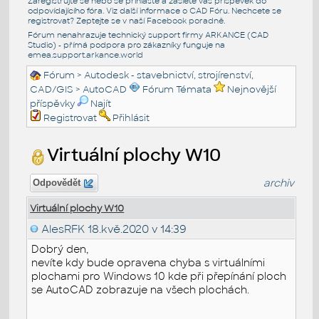
Zaregistrujte se nebo se přihlašte a zašlete váš příspěvek do
odpovídajícího fóra. Viz další informace o
CAD Fóru
. Nechcete se
registrovat? Zeptejte se v naší
Facebook poradně
.
Fórum nenahrazuje technický support firmy ARKANCE (CAD
Studio) - přímá podpora pro zákazníky funguje na
emea.support.arkance.world
Fórum
>
Autodesk - stavebnictví, strojírenství,
CAD/GIS
>
AutoCAD
Fórum Témata
Nejnovější
příspěvky
Najít
Registrovat
Přihlásit
Virtuální plochy W10
archiv
Odpovědět
Virtuální plochy W10
AlesRFK
18.kvě.2020 v 14:39
Dobrý den,
nevíte kdy bude opravena chyba s virtuálními
plochami pro Windows 10 kde při přepínání ploch
se AutoCAD zobrazuje na všech plochách.