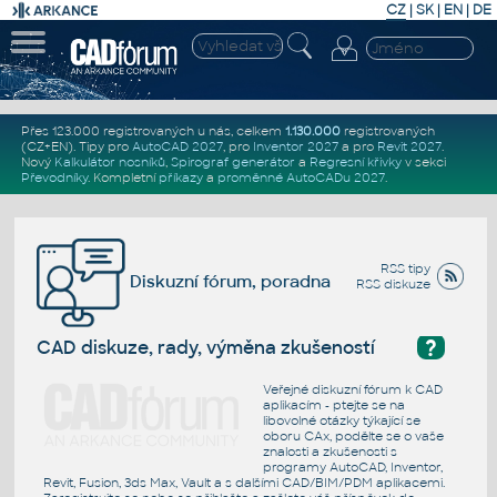
CZ
|
SK
|
EN
|
DE
Přes 123.000 registrovaných u nás, celkem
1.130.000
registrovaných
(CZ+EN)
. Tipy pro
AutoCAD 2027
, pro
Inventor 2027
a pro
Revit 2027
.
Nový
Kalkulátor nosníků
,
Spirograf generátor
a
Regresní křivky
v sekci
Převodníky
.
Kompletní
příkazy
a
proměnné AutoCADu 2027
.
RSS tipy
Diskuzní fórum, poradna
RSS diskuze
?
CAD diskuze, rady, výměna zkušeností
Veřejné diskuzní fórum k CAD
aplikacím - ptejte se na
libovolné otázky týkající se
oboru CAx, podělte se o vaše
znalosti a zkušenosti s
programy AutoCAD, Inventor,
Revit, Fusion, 3ds Max, Vault a s dalšími CAD/BIM/PDM aplikacemi.