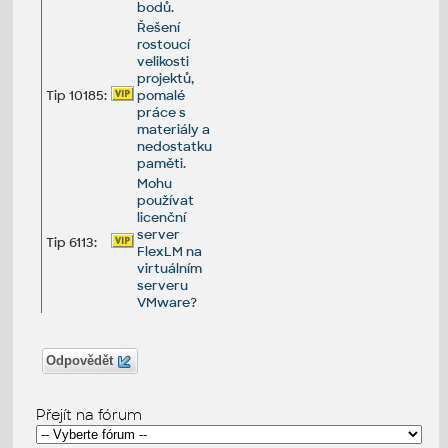
bodů.
Řešení
rostoucí
velikosti
projektů,
Tip 10185:
pomalé
práce s
materiály a
nedostatku
paměti.
Mohu
používat
licenční
server
Tip 6113:
FlexLM na
virtuálním
serveru
VMware?
Odpovědět
Přejít na fórum