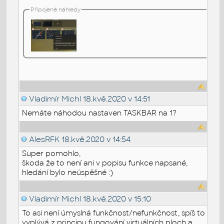
Připojené náhledy
Vladimír Michl
18.kvě.2020 v 14:51
Nemáte náhodou nastaven TASKBAR na 1?
AlesRFK
18.kvě.2020 v 14:54
Super pomohlo,
škoda že to není ani v popisu funkce napsané,
hledání bylo neúspěšné :)
Vladimír Michl
18.kvě.2020 v 15:10
To asi není úmyslná funkčnost/nefunkčnost, spíš to
vyplývá z principu fungování virtuálních ploch a