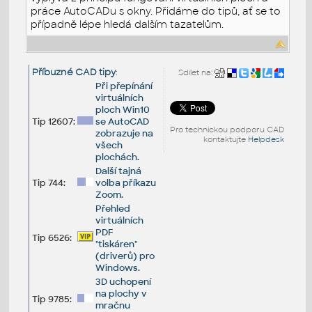
práce AutoCADu s okny. Přidáme do tipů, ať se to
případně lépe hledá dalším tazatelům.
Příbuzné CAD tipy
:
Sdílet na:
Při přepínání
virtuálních
ploch Win10
Tip 12607:
se AutoCAD
Pro technickou podporu CAD
zobrazuje na
kontaktujte
Helpdesk
všech
plochách.
Další tajná
Tip 744:
volba příkazu
Zoom.
Přehled
virtuálních
PDF
Tip 6526:
"tiskáren"
(driverů) pro
Windows.
3D uchopení
na plochy v
Tip 9785:
mračnu