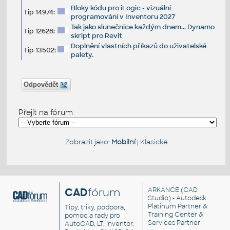
Bloky kódu pro iLogic - vizuální
Tip 14974:
programování v Inventoru 2027
Tak jako slunečnice každým dnem... Dynamo
Tip 12628:
skript pro Revit
Doplnění vlastních příkazů do uživatelské
Tip 13502:
palety.
Odpovědět
Přejít na fórum
Zobrazit jako:
Mobilní
|
Klasické
CAD
fórum
ARKANCE
(CAD
Studio) - Autodesk
Platinum Partner &
Tipy, triky, podpora,
Training Center &
pomoc a rady pro
Services Partner
AutoCAD, LT, Inventor,