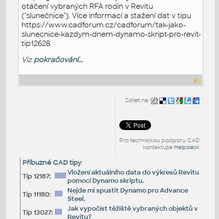
otáčení vybraných RFA rodin v Revitu
("slunečnice"). Více informací a stažení dat v tipu
https://www.cadforum.cz/cadforum/tak-jako-
slunecnice-kazdym-dnem-dynamo-skript-pro-revit-
tip12628
Viz
pokračování...
Sdílet na:
Pro technickou podporu CAD
kontaktujte
Helpdesk
Příbuzné CAD tipy
:
Vložení aktuálního data do výkresů Revitu
Tip 12187:
pomocí Dynamo skriptu.
Nejde mi spustit Dynamo pro Advance
Tip 11180:
Steel.
Jak vypočíst těžiště vybraných objektů v
Tip 13027:
Revitu?