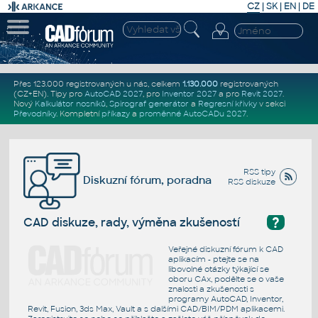
CZ
|
SK
|
EN
|
DE
Přes 123.000 registrovaných u nás, celkem
1.130.000
registrovaných
(CZ+EN)
. Tipy pro
AutoCAD 2027
, pro
Inventor 2027
a pro
Revit 2027
.
Nový
Kalkulátor nosníků
,
Spirograf generátor
a
Regresní křivky
v sekci
Převodníky
.
Kompletní
příkazy
a
proměnné AutoCADu 2027
.
RSS tipy
Diskuzní fórum, poradna
RSS diskuze
?
CAD diskuze, rady, výměna zkušeností
Veřejné diskuzní fórum k CAD
aplikacím - ptejte se na
libovolné otázky týkající se
oboru CAx, podělte se o vaše
znalosti a zkušenosti s
programy AutoCAD, Inventor,
Revit, Fusion, 3ds Max, Vault a s dalšími CAD/BIM/PDM aplikacemi.