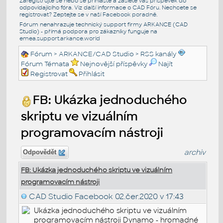
Zaregistrujte se nebo se přihlašte a zašlete váš příspěvek do
odpovídajícího fóra. Viz další informace o
CAD Fóru
. Nechcete se
registrovat? Zeptejte se v naší
Facebook poradně
.
Fórum nenahrazuje technický support firmy ARKANCE (CAD
Studio) - přímá podpora pro zákazníky funguje na
emea.support.arkance.world
Fórum
>
ARKANCE/CAD Studio
>
RSS kanály
Fórum Témata
Nejnovější příspěvky
Najít
Registrovat
Přihlásit
FB: Ukázka jednoduchého
skriptu ve vizuálním
programovacím nástroji
archiv
Odpovědět
FB: Ukázka jednoduchého skriptu ve vizuálním
programovacím nástroji
CAD Studio Facebook
02.čer.2020 v 17:43
Ukázka jednoduchého skriptu ve vizuálním
programovacím nástroji Dynamo - hromadné