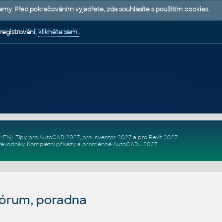
lamy. Před pokračováním vyjadřete, zda souhlasíte s použitím cookies.
 PODPORA | POMOC A RADY
registrováni,
klikněte sem.
.
Z+EN)
. Tipy pro
AutoCAD 2027
, pro
Inventor 2027
a pro
Revit 2027
.
řevodníky
.
Kompletní
příkazy
a
proměnné AutoCADu 2027
.
fórum, poradna