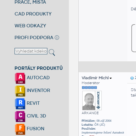
PRÁCE, MÍSTA
Dě
CAD PRODUKTY
WEB ODKAZY
PROFI PODPORA
ⓘ
PORTÁLY PRODUKTŮ
AUTOCAD
Vladimír Michl
Z
Moderátor
St
INVENTOR
tak
REVIT
ARKANCE
CIVIL 3D
Přihlášen:
09.zář.2004
Lokalita:
ČR (JČ)
FUSION
Používám:
Implementujeme řešení Autodesk