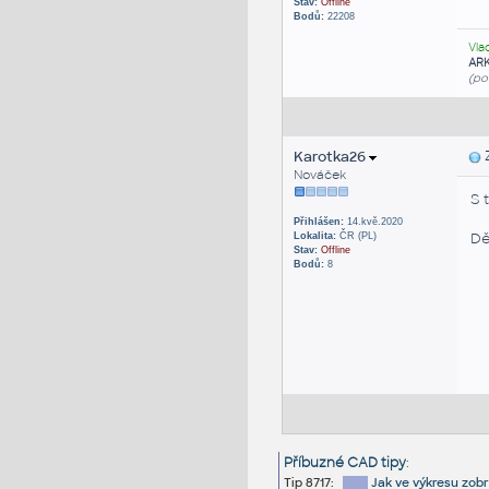
Stav:
Offline
Bodů:
22208
Vla
AR
(po
Karotka26
Z
Nováček
S 
Přihlášen:
14.kvě.2020
Dě
Lokalita:
ČR (PL)
Stav:
Offline
Bodů:
8
Příbuzné CAD tipy
:
Tip 8717:
Jak ve výkresu zobr