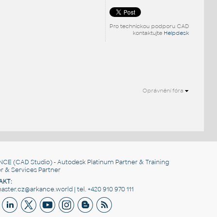
Pro technickou podporu CAD
kontaktujte
Helpdesk
Oprávnění fóra
NCE
(CAD Studio) - Autodesk Platinum Partner & Training
r & Services Partner
AKT:
ster.cz@arkance.world | tel. +420 910 970 111