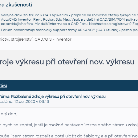
na zkušeností
Veřejné diskuzní fórum k CAD aplikacím - ptejte se na libovolné otázky týkající s
AutoCAD, Inventor, Revit, Fusion, 3ds Max, Vault a s dalšími CAD/BIM/PDM aplikac
odpovídajícího fóra. Viz další informace o
CAD Fóru
. Nechcete se registrovat? Zep
Fórum nenahrazuje technický support firmy ARKANCE (CAD Studio) - přímá po
ctví, strojírenství, CAD/GIS
>
Inventor
oje výkresu při otevření nov. výkresu
ráva
Téma: Rozbalené zdroje výkresu při otevření nov. výkresu
láno: 12.čer.2020 v 08:18
brý den,
d bych se zeptal, jestli je možné nastavení rozbaleného stromu zdrojů
oušel jsem strom rozbalit a poté uložit do šablony, ale při otevření 