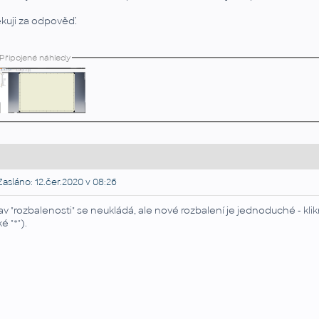
kuji za odpověď.
Připojené náhledy
asláno: 12.čer.2020 v 08:26
av "rozbalenosti" se neukládá, ale nové rozbalení je jednoduché - kl
é "*").