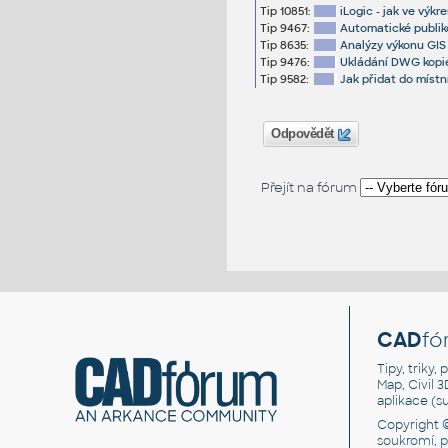
Tip 10851:
iLogic - jak ve výk
Tip 9467:
Automatické publik
Tip 8635:
Analýzy výkonu GIS
Tip 9476:
Ukládání DWG kopie
Tip 9582:
Jak přidat do míst
Odpovědět
Přejít na fórum
CAD
fó
Tipy, triky
Map, Civil 
aplikace (
Copyright 
soukromí, 