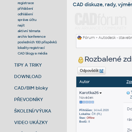
registrace
CAD diskuze, rady, výmě
přihlášení
odhlášení
správa účtu
najít
aktivní témata
archiv konference
Fórum
>
Autodesk - stavebni
posledních 100 příspěvků
lokality registrací
CAD blogy a média
Rozbalené zdr
TIPY A TRIKY
Odpovědět
DOWNLOAD
Autor
Zp
CAD/BIM bloky
Karotka26
Zas
Nováček
PŘEVODNÍKY
Do
ŠKOLENÍ/VÝUKA
Přihlášen:
14.kvě.2020
Lokalita:
ČR (PL)
Stav:
Offline
rá
VIDEO UKÁZKY
Bodů:
8
Zk