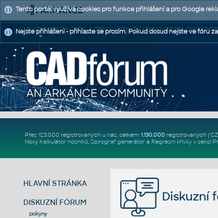
Tento portál využívá cookies pro funkce přihlášení a pro Google rek
CAD FÓRUM - TIPY A TRIKY | UTILITY | DISKUZE | BLOKY |
Nejste přihlášeni - přihlaste se prosím. Pokud dosud nejste ve fóru za
Přes 123.000 registrovaných u nás, celkem
1.130.000
registrovaných (C
Nový
Kalkulátor nosníků
,
Spirograf generátor
a
Regresní křivky
v sekci
P
HLAVNÍ STRÁNKA
Diskuzní 
DISKUZNÍ FÓRUM
pokyny