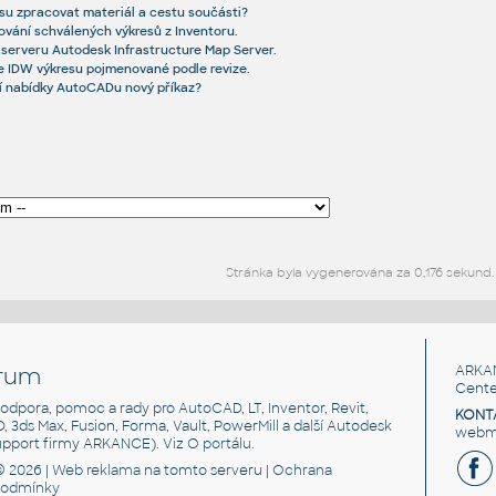
resu zpracovat materiál a cestu součásti?
ování schválených výkresů z Inventoru.
 serveru Autodesk Infrastructure Map Server.
 IDW výkresu pojmenované podle revize.
ní nabídky AutoCADu nový příkaz?
Stránka byla vygenerována za 0,176 sekund.
rum
ARKA
Cente
, podpora, pomoc a rady pro AutoCAD, LT, Inventor, Revit,
KONT
3D, 3ds Max, Fusion, Forma, Vault, PowerMill a další Autodesk
webma
support firmy ARKANCE). Viz
O portálu
.
© 2026 |
Web reklama
na tomto serveru |
Ochrana
podmínky