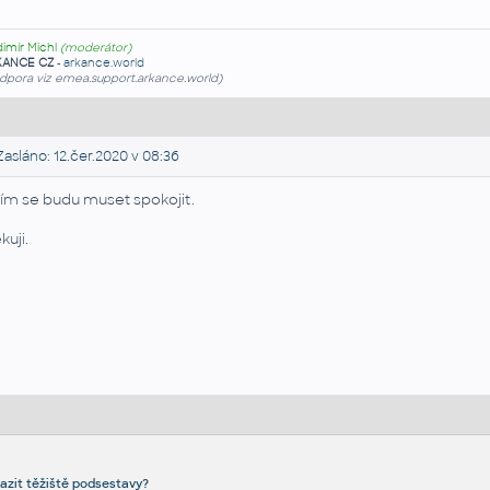
dimír Michl
(moderátor)
KANCE CZ
-
arkance.world
dpora viz emea.support.arkance.world)
asláno: 12.čer.2020 v 08:36
tím se budu muset spokojit.
kuji.
azit těžiště podsestavy?