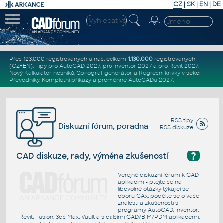
CZ
|
SK
|
EN
|
DE
Přes 123.000 registrovaných u nás, celkem
1.130.000
registrovaných
(CZ+EN)
. Tipy pro
AutoCAD 2027
, pro
Inventor 2027
a pro
Revit 2027
.
Nový
Kalkulátor nosníků
,
Spirograf generátor
a
Regresní křivky
v sekci
Převodníky
.
Kompletní
příkazy
a
proměnné AutoCADu 2027
.
RSS tipy
Diskuzní fórum, poradna
RSS diskuze
?
CAD diskuze, rady, výměna zkušeností
Veřejné diskuzní fórum k CAD
aplikacím - ptejte se na
libovolné otázky týkající se
oboru CAx, podělte se o vaše
znalosti a zkušenosti s
programy AutoCAD, Inventor,
Revit, Fusion, 3ds Max, Vault a s dalšími CAD/BIM/PDM aplikacemi.