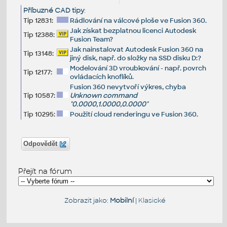
Příbuzné CAD tipy
:
Tip 12831:
Rádlování na válcové ploše ve Fusion 360.
Jak získat bezplatnou licenci Autodesk
Tip 12388:
Fusion Team?
Jak nainstalovat Autodesk Fusion 360 na
Tip 13148:
jiný disk, např. do složky na SSD disku D:?
Modelování 3D vroubkování - např. povrch
Tip 12177:
ovládacích knoflíků.
Fusion 360 nevytvoří výkres, chyba
Tip 10587:
Unknown command
"0.0000,1.0000,0.0000"
Tip 10295:
Použití cloud renderingu ve Fusion 360.
Odpovědět
Přejít na fórum
Zobrazit jako:
Mobilní
|
Klasické