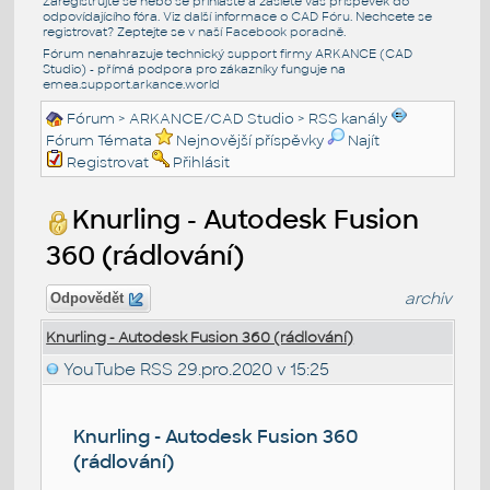
Zaregistrujte se nebo se přihlašte a zašlete váš příspěvek do
odpovídajícího fóra. Viz další informace o
CAD Fóru
. Nechcete se
registrovat? Zeptejte se v naší
Facebook poradně
.
Fórum nenahrazuje technický support firmy ARKANCE (CAD
Studio) - přímá podpora pro zákazníky funguje na
emea.support.arkance.world
Fórum
>
ARKANCE/CAD Studio
>
RSS kanály
Fórum Témata
Nejnovější příspěvky
Najít
Registrovat
Přihlásit
Knurling - Autodesk Fusion
360 (rádlování)
archiv
Odpovědět
Knurling - Autodesk Fusion 360 (rádlování)
YouTube RSS
29.pro.2020 v 15:25
Knurling - Autodesk Fusion 360
(rádlování)