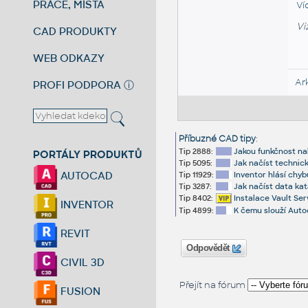
PRÁCE, MÍSTA
Ví
Vi
CAD PRODUKTY
WEB ODKAZY
Ar
PROFI PODPORA
ⓘ
Příbuzné CAD tipy
:
Tip 2888:
Jakou funkčnost na
PORTÁLY PRODUKTŮ
Tip 5095:
Jak načíst technic
AUTOCAD
Tip 11929:
Inventor hlásí chyb
Tip 3287:
Jak načíst data ka
Tip 8402:
Instalace Vault Ser
INVENTOR
Tip 4899:
K čemu slouží Aut
REVIT
Odpovědět
CIVIL 3D
Přejít na fórum
FUSION