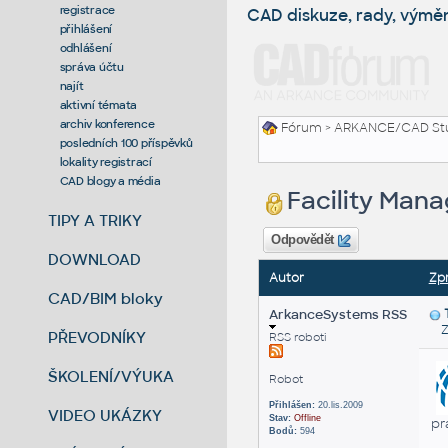
registrace
CAD diskuze, rady, výmě
přihlášení
odhlášení
správa účtu
najít
aktivní témata
archiv konference
Fórum
>
ARKANCE/CAD St
posledních 100 příspěvků
lokality registrací
CAD blogy a média
Facility Mana
TIPY A TRIKY
Odpovědět
DOWNLOAD
Autor
Zp
CAD/BIM bloky
ArkanceSystems RSS
Zas
PŘEVODNÍKY
RSS roboti
ŠKOLENÍ/VÝUKA
Robot
Přihlášen:
20.lis.2009
VIDEO UKÁZKY
Stav:
Offline
pr
Bodů:
594