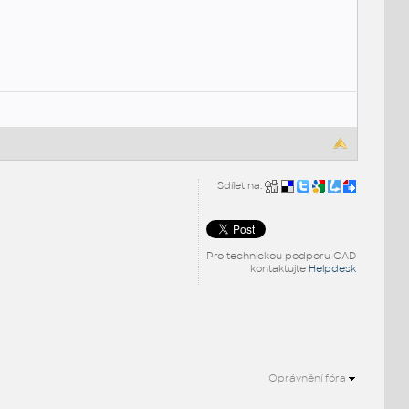
Sdílet na:
Pro technickou podporu CAD
kontaktujte
Helpdesk
Oprávnění fóra