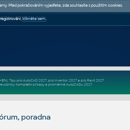
lamy. Před pokračováním vyjadřete, zda souhlasíte s použitím cookies.
 PODPORA | POMOC A RADY
registrováni,
klikněte sem.
.
Z+EN)
. Tipy pro
AutoCAD 2027
, pro
Inventor 2027
a pro
Revit 2027
.
řevodníky
.
Kompletní
příkazy
a
proměnné AutoCADu 2027
.
fórum, poradna