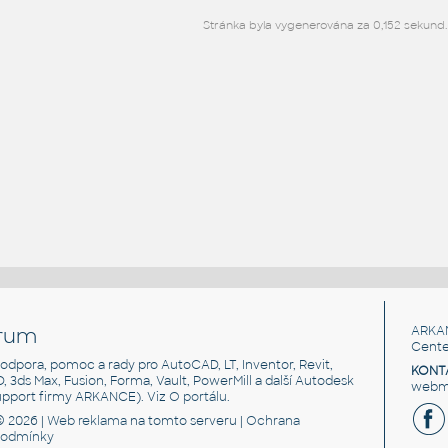
Stránka byla vygenerována za 0,152 sekund.
rum
ARKA
Cente
, podpora, pomoc a rady pro AutoCAD, LT, Inventor, Revit,
KONT
3D, 3ds Max, Fusion, Forma, Vault, PowerMill a další Autodesk
webma
support firmy ARKANCE). Viz
O portálu
.
© 2026 |
Web reklama
na tomto serveru |
Ochrana
podmínky