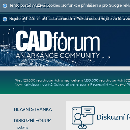
Tento portál využívá cookies pro funkce přihlášení a pro Google rek
CAD FÓRUM - TIPY A TRIKY | UTILITY | DISKUZE | BLOKY |
Nejste přihlášeni - přihlaste se prosím. Pokud dosud nejste ve fóru za
Přes 123.000 registrovaných u nás, celkem
1.130.000
registrovaných (C
Nový
Kalkulátor nosníků
,
Spirograf generátor
a
Regresní křivky
v sekci
P
HLAVNÍ STRÁNKA
Diskuzní 
DISKUZNÍ FÓRUM
pokyny