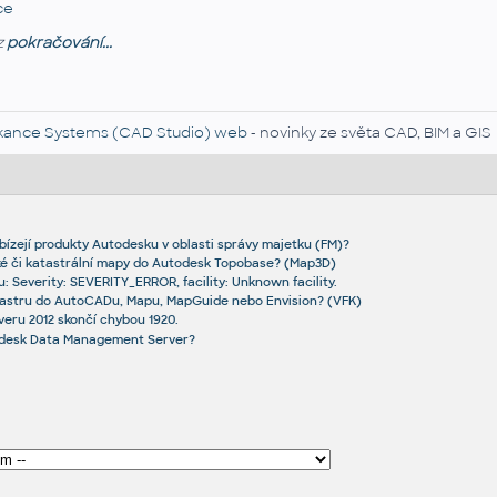
ce
z
pokračování...
kance Systems (CAD Studio) web
- novinky ze světa CAD, BIM a GIS
bízejí produkty Autodesku v oblasti správy majetku (FM)?
ké či katastrální mapy do Autodesk Topobase? (Map3D)
u: Severity: SEVERITY_ERROR, facility: Unknown facility.
tastru do AutoCADu, Mapu, MapGuide nebo Envision? (VFK)
veru 2012 skončí chybou 1920.
odesk Data Management Server?