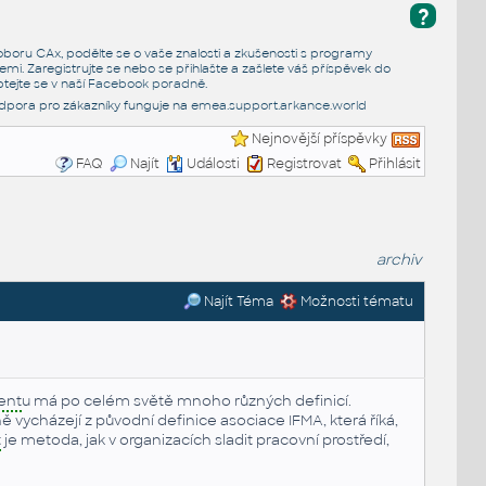
?
e oboru CAx, podělte se o vaše znalosti a zkušenosti s programy
emi. Zaregistrujte se nebo se přihlašte a zašlete váš příspěvek do
tejte se v naší
Facebook poradně
.
dpora pro zákazníky funguje na
emea.support.arkance.world
Nejnovější příspěvky
FAQ
Najít
Události
Registrovat
Přihlásit
archiv
Najít Téma
Možnosti tématu
ent
u má po celém světě mnoho různých definicí.
 vycházejí z původní definice asociace IFMA, která říká,
t
je metoda, jak v organizacích sladit pracovní prostředí,