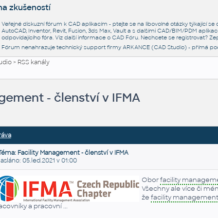
na zkušeností
Veřejné diskuzní fórum k CAD aplikacím - ptejte se na libovolné otázky týkající s
AutoCAD, Inventor, Revit, Fusion, 3ds Max, Vault a s dalšími CAD/BIM/PDM aplikac
odpovídajícího fóra. Viz další informace o
CAD Fóru
. Nechcete se registrovat? Zep
Fórum nenahrazuje technický support firmy ARKANCE (CAD Studio) - přímá po
udio
>
RSS kanály
gement - členství v IFMA
ráva
Téma: Facility Management - členství v IFMA
láno: 05.led.2021 v 01:00
Obor
facility managem
Všechny ale více či méně
že
facility managemen
acovníky a pracovní ...