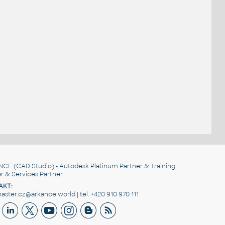
NCE
(CAD Studio) - Autodesk Platinum Partner & Training
r & Services Partner
AKT:
ster.cz@arkance.world | tel. +420 910 970 111