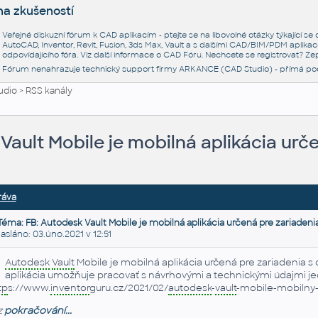
na zkušeností
Veřejné diskuzní fórum k CAD aplikacím - ptejte se na libovolné otázky týkající s
AutoCAD, Inventor, Revit, Fusion, 3ds Max, Vault a s dalšími CAD/BIM/PDM aplikac
odpovídajícího fóra. Viz další informace o
CAD Fóru
. Nechcete se registrovat? Zep
Fórum nenahrazuje technický support firmy ARKANCE (CAD Studio) - přímá po
udio
>
RSS kanály
Vault Mobile je mobilná aplikácia urč
ráva
Téma: FB: Autodesk Vault Mobile je mobilná aplikácia určená pre zariadeni
láno: 03.úno.2021 v 12:51
Autodesk
Vault
Mobile je mobilná aplikácia určená pre zariadenia
aplikácia umožňuje pracovať s návrhovými a technickými údajmi 
tp
s://www.
inventor
guru.cz/2021/02/
autodesk
-
vault
-mobile-mobilny
z
pokračování...