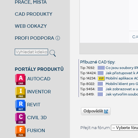
PRÁCE, MÍSTA
CAD PRODUKTY
WEB ODKAZY
CA
PROFI PODPORA
ⓘ
Příbuzné CAD tipy
:
Tip 7692:
Co jsou soubory IP
PORTÁLY PRODUKTŮ
Tip 14424:
Jak přistupovat k 
AUTOCAD
Tip 14234:
Mobilní aplikace A
Tip 8022:
Mobilní klient pro 
Tip 9454:
Jak zobrazovat a 
INVENTOR
Tip 8419:
Jak vytvořím soubo
REVIT
Odpovědět
CIVIL 3D
Přejít na fórum
FUSION