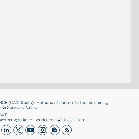
NCE
(CAD Studio) - Autodesk Platinum Partner & Training
r & Services Partner
AKT:
ster.cz@arkance.world | tel. +420 910 970 111