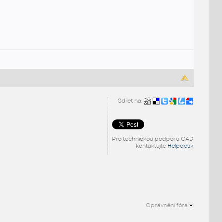
Sdílet na:
Pro technickou podporu CAD
kontaktujte
Helpdesk
Oprávnění fóra