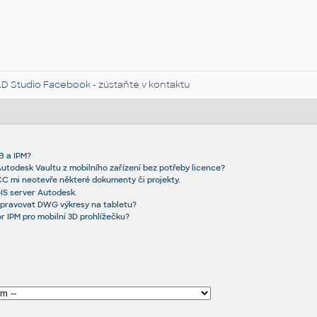
D Studio Facebook
- zústaňte v kontaktu
B a IPM?
Autodesk Vaultu z mobilního zařízení bez potřeby licence?
CC mi neotevře některé dokumenty či projekty.
GIS server Autodesk.
upravovat DWG výkresy na tabletu?
r IPM pro mobilní 3D prohlížečku?