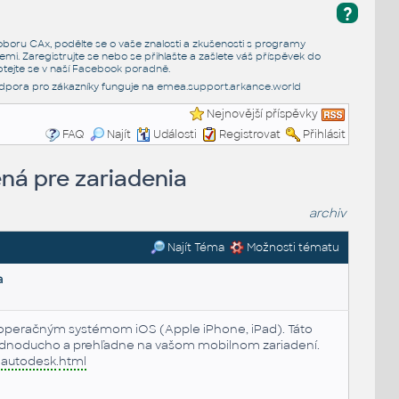
?
e oboru CAx, podělte se o vaše znalosti a zkušenosti s programy
emi. Zaregistrujte se nebo se přihlašte a zašlete váš příspěvek do
tejte se v naší
Facebook poradně
.
dpora pro zákazníky funguje na
emea.support.arkance.world
Nejnovější příspěvky
FAQ
Najít
Události
Registrovat
Přihlásit
ená pre zariadenia
archiv
Najít Téma
Možnosti tématu
a
 s operačným systémom iOS (Apple iPhone, iPad). Táto
jednoducho a prehľadne na vašom mobilnom zariadení.
-
autodesk
.
html