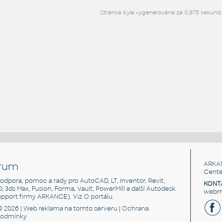
Stránka byla vygenerována za 0,975 sekund.
rum
ARKA
Cente
, podpora, pomoc a rady pro AutoCAD, LT, Inventor, Revit,
KONT
3D, 3ds Max, Fusion, Forma, Vault, PowerMill a další Autodesk
webma
support firmy ARKANCE). Viz
O portálu
.
© 2026 |
Web reklama
na tomto serveru |
Ochrana
podmínky