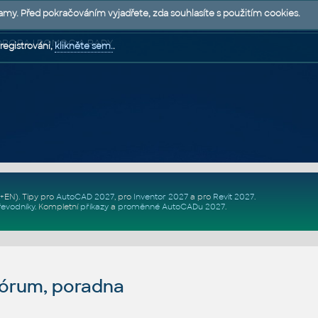
lamy. Před pokračováním vyjadřete, zda souhlasíte s použitím cookies.
 PODPORA | POMOC A RADY
registrováni,
klikněte sem.
.
Z+EN)
. Tipy pro
AutoCAD 2027
, pro
Inventor 2027
a pro
Revit 2027
.
řevodníky
.
Kompletní
příkazy
a
proměnné AutoCADu 2027
.
fórum, poradna