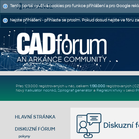
Tento portál využívá cookies pro funkce přihlášení a pro Google rek
CAD FÓRUM - TIPY A TRIKY | UTILITY | DISKUZE | BLOKY |
Nejste přihlášeni - přihlaste se prosím. Pokud dosud nejste ve fóru za
Přes 123.000 registrovaných u nás, celkem
1.130.000
registrovaných (C
Nový
Kalkulátor nosníků
,
Spirograf generátor
a
Regresní křivky
v sekci
P
HLAVNÍ STRÁNKA
Diskuzní 
DISKUZNÍ FÓRUM
pokyny