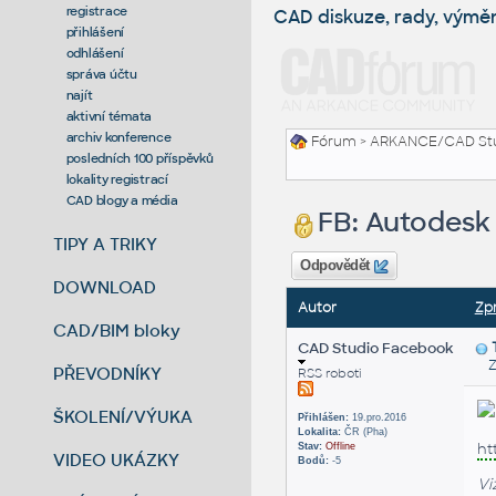
registrace
CAD diskuze, rady, výmě
přihlášení
odhlášení
správa účtu
najít
aktivní témata
archiv konference
Fórum
>
ARKANCE/CAD St
posledních 100 příspěvků
lokality registrací
CAD blogy a média
FB: Autodesk 
TIPY A TRIKY
Odpovědět
DOWNLOAD
Autor
Zp
CAD/BIM bloky
CAD Studio Facebook
Zas
PŘEVODNÍKY
RSS roboti
ŠKOLENÍ/VÝUKA
Přihlášen:
19.pro.2016
Lokalita:
ČR (Pha)
ht
Stav:
Offline
VIDEO UKÁZKY
Bodů:
-5
Vi