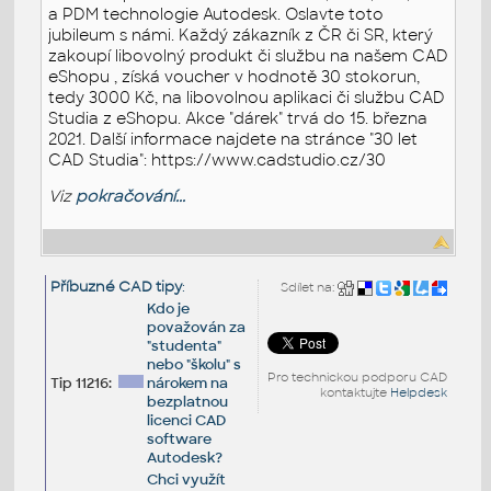
a PDM technologie Autodesk. Oslavte toto
jubileum s námi. Každý zákazník z ČR či SR, který
zakoupí libovolný produkt či službu na našem CAD
eShopu , získá voucher v hodnotě 30 stokorun,
tedy 3000 Kč, na libovolnou aplikaci či službu CAD
Studia z eShopu. Akce "dárek" trvá do 15. března
2021. Další informace najdete na stránce "30 let
CAD Studia": https://www.cadstudio.cz/30
Viz
pokračování...
Příbuzné CAD tipy
:
Sdílet na:
Kdo je
považován za
"studenta"
nebo "školu" s
Pro technickou podporu CAD
Tip 11216:
nárokem na
kontaktujte
Helpdesk
bezplatnou
licenci CAD
software
Autodesk?
Chci využít