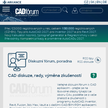
CZ
|
SK
|
EN
|
DE
Přes 123.000 registrovaných u nás, celkem
1.130.000
registrovaných
(CZ+EN)
. Tipy pro
AutoCAD 2027
, pro
Inventor 2027
a pro
Revit 2027
.
Nový
Kalkulátor nosníků
,
Spirograf generátor
a
Regresní křivky
v sekci
Převodníky
.
Kompletní
příkazy
a
proměnné AutoCADu 2027
.
RSS tipy
Diskuzní fórum, poradna
RSS diskuze
?
CAD diskuze, rady, výměna zkušeností
Veřejné diskuzní fórum k CAD
aplikacím - ptejte se na
libovolné otázky týkající se
oboru CAx, podělte se o vaše
znalosti a zkušenosti s
programy AutoCAD, Inventor,
Revit, Fusion, 3ds Max, Vault a s dalšími CAD/BIM/PDM aplikacemi.