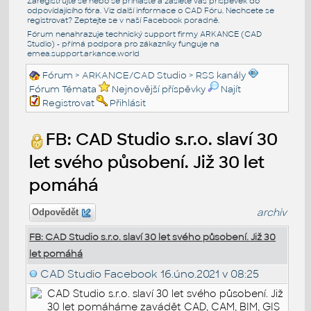
Zaregistrujte se nebo se přihlašte a zašlete váš příspěvek do
odpovídajícího fóra. Viz další informace o
CAD Fóru
. Nechcete se
registrovat? Zeptejte se v naší
Facebook poradně
.
Fórum nenahrazuje technický support firmy ARKANCE (CAD
Studio) - přímá podpora pro zákazníky funguje na
emea.support.arkance.world
Fórum
>
ARKANCE/CAD Studio
>
RSS kanály
Fórum Témata
Nejnovější příspěvky
Najít
Registrovat
Přihlásit
FB: CAD Studio s.r.o. slaví 30
let svého působení. Již 30 let
pomáhá
archiv
Odpovědět
FB: CAD Studio s.r.o. slaví 30 let svého působení. Již 30
let pomáhá
CAD Studio Facebook
16.úno.2021 v 08:25
CAD Studio s.r.o. slaví 30 let svého působení. Již
30 let pomáháme zavádět CAD, CAM, BIM, GIS