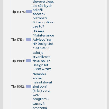
slevové akce,
ale rád bych
odložil
Tip 11475:
začátek
platnosti
Subscription.
Lze to?
Hlášení
"Maintenance
Tip 1713:
Advised" na
HP DesignJet
500 a 800.
Jaká je
trvanlivost
Tip 1989:
tisku na HP
DesignJet
5000 a CP?
Nemohu
znovu
nainstalovat
Tip 1082:
zkušební
(trial) verzi
CAD
programu.
Časově
omezená