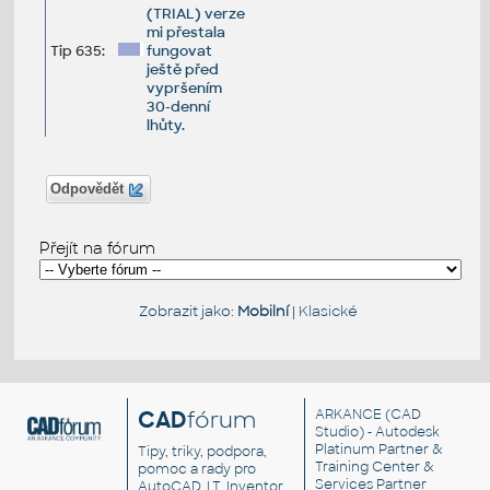
(TRIAL) verze
mi přestala
Tip 635:
fungovat
ještě před
vypršením
30-denní
lhůty.
Odpovědět
Přejít na fórum
Zobrazit jako:
Mobilní
|
Klasické
CAD
fórum
ARKANCE
(CAD
Studio) - Autodesk
Platinum Partner &
Tipy, triky, podpora,
Training Center &
pomoc a rady pro
Services Partner
AutoCAD, LT, Inventor,