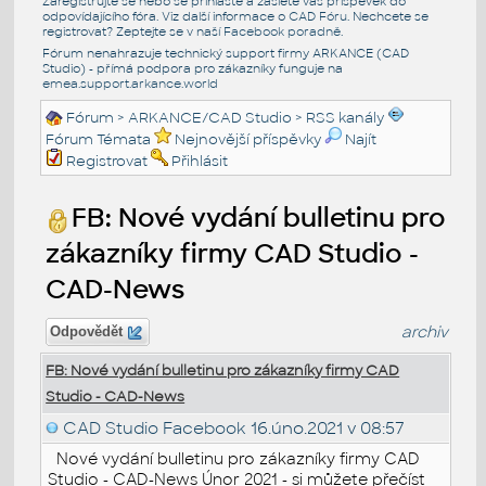
Zaregistrujte se nebo se přihlašte a zašlete váš příspěvek do
odpovídajícího fóra. Viz další informace o
CAD Fóru
. Nechcete se
registrovat? Zeptejte se v naší
Facebook poradně
.
Fórum nenahrazuje technický support firmy ARKANCE (CAD
Studio) - přímá podpora pro zákazníky funguje na
emea.support.arkance.world
Fórum
>
ARKANCE/CAD Studio
>
RSS kanály
Fórum Témata
Nejnovější příspěvky
Najít
Registrovat
Přihlásit
FB: Nové vydání bulletinu pro
zákazníky firmy CAD Studio -
CAD-News
archiv
Odpovědět
FB: Nové vydání bulletinu pro zákazníky firmy CAD
Studio - CAD-News
CAD Studio Facebook
16.úno.2021 v 08:57
Nové vydání bulletinu pro zákazníky firmy CAD
Studio - CAD-News Únor 2021 - si můžete přečíst