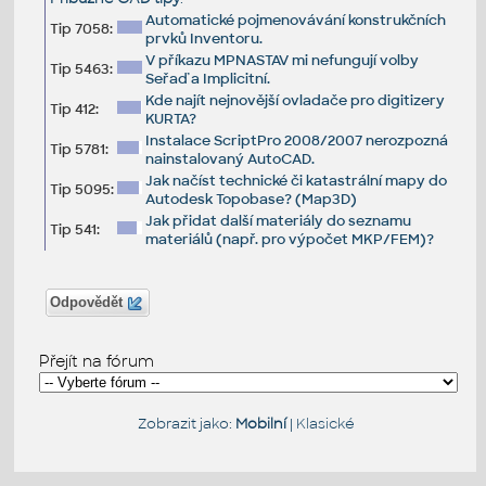
Automatické pojmenovávání konstrukčních
Tip 7058:
prvků Inventoru.
V příkazu MPNASTAV mi nefungují volby
Tip 5463:
Seřaď a Implicitní.
Kde najít nejnovější ovladače pro digitizery
Tip 412:
KURTA?
Instalace ScriptPro 2008/2007 nerozpozná
Tip 5781:
nainstalovaný AutoCAD.
Jak načíst technické či katastrální mapy do
Tip 5095:
Autodesk Topobase? (Map3D)
Jak přidat další materiály do seznamu
Tip 541:
materiálů (např. pro výpočet MKP/FEM)?
Odpovědět
Přejít na fórum
Zobrazit jako:
Mobilní
|
Klasické