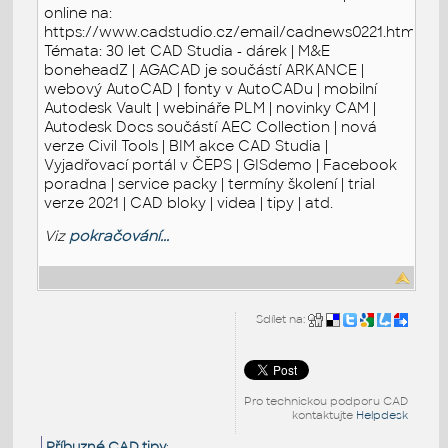
online na:
https://www.cadstudio.cz/email/cadnews0221.htm
Témata: 30 let CAD Studia - dárek | M&E
boneheadZ | AGACAD je součástí ARKANCE |
webový AutoCAD | fonty v AutoCADu | mobilní
Autodesk Vault | webináře PLM | novinky CAM |
Autodesk Docs součástí AEC Collection | nová
verze Civil Tools | BIM akce CAD Studia |
Vyjadřovací portál v ČEPS | GISdemo | Facebook
poradna | service packy | termíny školení | trial
verze 2021 | CAD bloky | videa | tipy | atd.
Viz
pokračování...
Sdílet na:
Pro technickou podporu CAD
kontaktujte
Helpdesk
Příbuzné CAD tipy
: