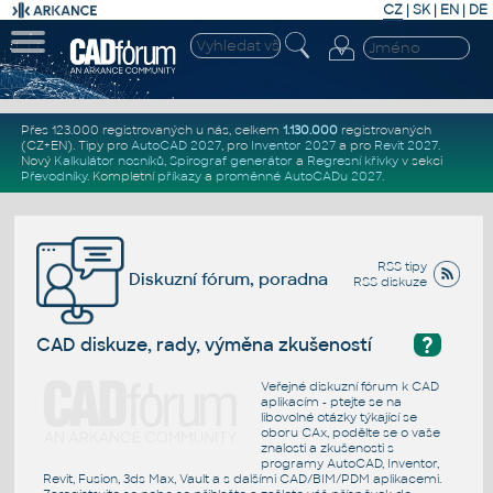
CZ
|
SK
|
EN
|
DE
Přes 123.000 registrovaných u nás, celkem
1.130.000
registrovaných
(CZ+EN)
. Tipy pro
AutoCAD 2027
, pro
Inventor 2027
a pro
Revit 2027
.
Nový
Kalkulátor nosníků
,
Spirograf generátor
a
Regresní křivky
v sekci
Převodníky
.
Kompletní
příkazy
a
proměnné AutoCADu 2027
.
RSS tipy
Diskuzní fórum, poradna
RSS diskuze
?
CAD diskuze, rady, výměna zkušeností
Veřejné diskuzní fórum k CAD
aplikacím - ptejte se na
libovolné otázky týkající se
oboru CAx, podělte se o vaše
znalosti a zkušenosti s
programy AutoCAD, Inventor,
Revit, Fusion, 3ds Max, Vault a s dalšími CAD/BIM/PDM aplikacemi.