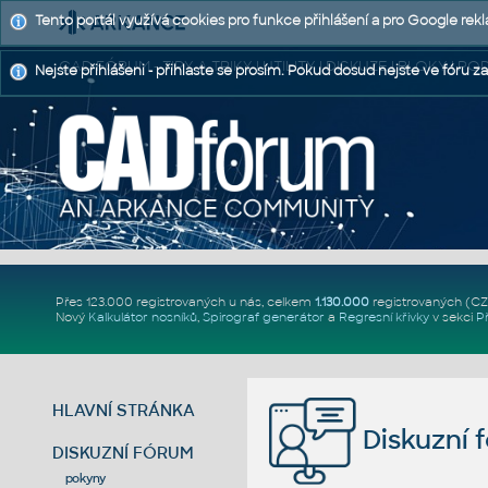
Tento portál využívá cookies pro funkce přihlášení a pro Google rek
CAD FÓRUM - TIPY A TRIKY | UTILITY | DISKUZE | BLOKY |
Nejste přihlášeni - přihlaste se prosím. Pokud dosud nejste ve fóru za
Přes 123.000 registrovaných u nás, celkem
1.130.000
registrovaných (C
Nový
Kalkulátor nosníků
,
Spirograf generátor
a
Regresní křivky
v sekci
P
HLAVNÍ STRÁNKA
Diskuzní 
DISKUZNÍ FÓRUM
pokyny