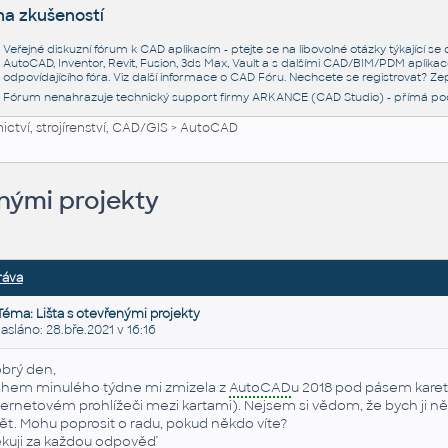
na zkušeností
Veřejné diskuzní fórum k CAD aplikacím - ptejte se na libovolné otázky týkající s
AutoCAD, Inventor, Revit, Fusion, 3ds Max, Vault a s dalšími CAD/BIM/PDM aplikac
odpovídajícího fóra. Viz další informace o
CAD Fóru
. Nechcete se registrovat? Zep
Fórum nenahrazuje technický support firmy ARKANCE (CAD Studio) - přímá po
ctví, strojírenství, CAD/GIS
>
AutoCAD
enými projekty
ráva
Téma: Lišta s otevřenými projekty
láno: 28.bře.2021 v 16:16
brý den,
hem minulého týdne mi zmizela z
AutoCAD
u 2018 pod pásem karet l
ternetovém prohlížeči mezi kartami). Nejsem si vědom, že bych ji něk
ět. Mohu poprosit o radu, pokud někdo víte?
kuji za každou odpověď