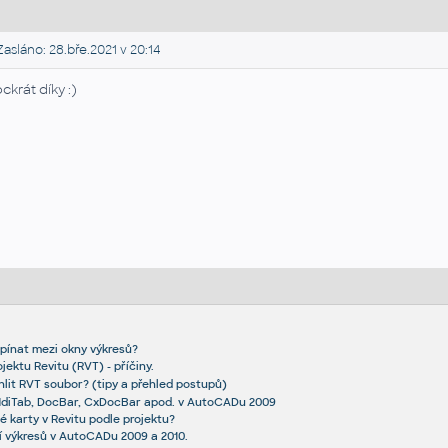
asláno: 28.bře.2021 v 20:14
ckrát díky :)
pínat mezi okny výkresů?
jektu Revitu (RVT) - příčiny.
hlit RVT soubor? (tipy a přehled postupů)
MdiTab, DocBar, CxDocBar apod. v AutoCADu 2009
né karty v Revitu podle projektu?
í výkresů v AutoCADu 2009 a 2010.