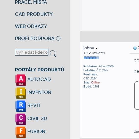
PRÁCE, MÍSTA
CAD PRODUKTY
WEB ODKAZY
PROFI PODPORA
ⓘ
johny
Z
TOP uživatel
pr
Přihlášen:
24.led.2006
PORTÁLY PRODUKTŮ
ne
Lokalita:
ČR (JM)
Používám:
AUTOCAD
C3D 2024
Stav:
Offline
Bodů:
1761
INVENTOR
REVIT
CIVIL 3D
FUSION
Upr