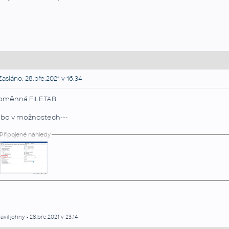
asláno: 28.bře.2021 v 16:34
oměnná FILETAB
bo v možnostech---
Připojené náhledy
avil johny - 28.bře.2021 v 23:14