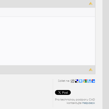
Sdílet na:
Pro technickou podporu CAD
kontaktujte
Helpdesk