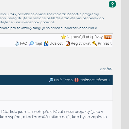
?
e oboru CAx, podělte se o vaše znalosti a zkušenosti s programy
emi. Zaregistrujte se nebo se přihlašte a zašlete váš příspěvek do
tejte se v naší
Facebook poradně
.
dpora pro zákazníky funguje na
emea.support.arkance.world
Nejnovější příspěvky
FAQ
Najít
Události
Registrovat
Přihlásit
archiv
Najít Téma
Možnosti tématu
išta, kde jsem si mohl překlikávat mezi projekty (jako v
de vypínal, a teď nemůžu nikde najít, kde by se zapínala