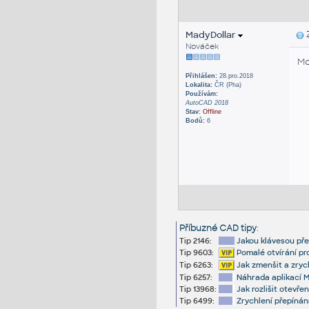
MadyDollar
Z
Nováček
Mo
Přihlášen:
28.pro.2018
Lokalita:
ČR (Pha)
Používám:
AutoCAD 2018
Stav:
Offline
Bodů:
6
Příbuzné CAD tipy
:
Tip 2146:
Jakou klávesou pře
Tip 9603:
Pomalé otvírání pro
Tip 6263:
Jak zmenšit a zryc
Tip 6257:
Náhrada aplikací 
Tip 13968:
Jak rozlišit otevře
Tip 6499:
Zrychlení přepínán