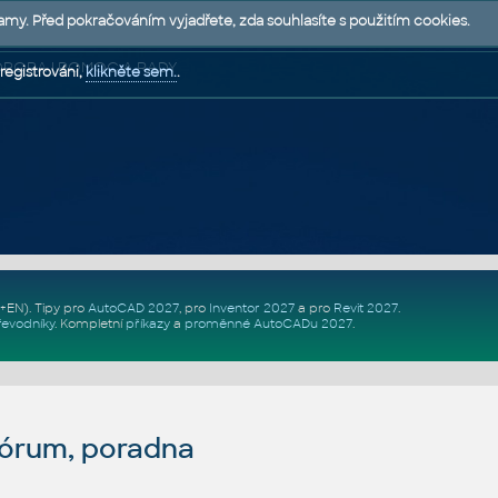
lamy. Před pokračováním vyjadřete, zda souhlasíte s použitím cookies.
 PODPORA | POMOC A RADY
registrováni,
klikněte sem.
.
Z+EN)
. Tipy pro
AutoCAD 2027
, pro
Inventor 2027
a pro
Revit 2027
.
řevodníky
.
Kompletní
příkazy
a
proměnné AutoCADu 2027
.
fórum, poradna