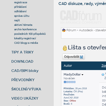
registrace
CAD diskuze, rady, výmě
přihlášení
odhlášení
správa účtu
najít
aktivní témata
archiv konference
Fórum
>
Autodesk - stavebni
posledních 100 příspěvků
lokality registrací
CAD blogy a média
Lišta s otevř
TIPY A TRIKY
Odpovědět
DOWNLOAD
Autor
Zp
CAD/BIM bloky
MadyDollar
Zas
Nováček
PŘEVODNÍKY
Do
ŠKOLENÍ/VÝUKA
Přihlášen:
28.pro.2018
bě
Lokalita:
ČR (Pha)
Používám:
in
VIDEO UKÁZKY
AutoCAD 2018
zp
Stav:
Offline
Dě
Bodů:
6