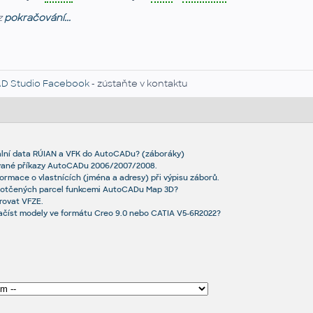
z
pokračování...
D Studio Facebook
- zústaňte v kontaktu
ální data RÚIAN a VFK do AutoCADu? (záboráky)
ané příkazy AutoCADu 2006/2007/2008.
formace o vlastnících (jména a adresy) při výpisu záborů.
s dotčených parcel funkcemi AutoCADu Map 3D?
erovat VFZE.
ačíst modely ve formátu Creo 9.0 nebo CATIA V5-6R2022?