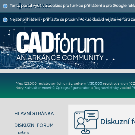
Tento portál využívá cookies pro funkce přihlášení a pro Google rek
CAD FÓRUM - TIPY A TRIKY | UTILITY | DISKUZE | BLOKY |
Nejste přihlášeni - přihlaste se prosím. Pokud dosud nejste ve fóru za
Přes 123.000 registrovaných u nás, celkem
1.130.000
registrovaných (C
Nový
Kalkulátor nosníků
,
Spirograf generátor
a
Regresní křivky
v sekci
P
HLAVNÍ STRÁNKA
Diskuzní 
DISKUZNÍ FÓRUM
pokyny