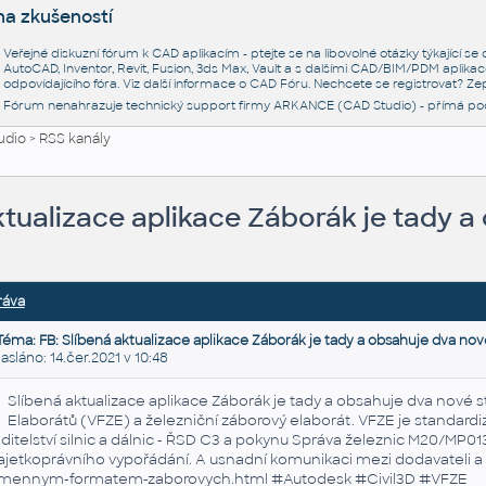
na zkušeností
Veřejné diskuzní fórum k CAD aplikacím - ptejte se na libovolné otázky týkající s
AutoCAD, Inventor, Revit, Fusion, 3ds Max, Vault a s dalšími CAD/BIM/PDM aplikac
odpovídajícího fóra. Viz další informace o
CAD Fóru
. Nechcete se registrovat? Zep
Fórum nenahrazuje technický support firmy ARKANCE (CAD Studio) - přímá po
udio
>
RSS kanály
ktualizace aplikace Záborák je tady 
ráva
Téma: FB: Slíbená aktualizace aplikace Záborák je tady a obsahuje dva nov
láno: 14.čer.2021 v 10:48
Slíbená aktualizace aplikace Záborák je tady a obsahuje dva nové 
Elaborátů (VFZE) a železniční záborový elaborát. VFZE je standar
ditelství silnic a dálnic - ŘSD C3 a pokynu Správa železnic M20/MP0
jetkoprávního vypořádání. A usnadní komunikaci mezi dodavateli a 
ymennym-
forma
tem-zaborovych.
html
#
Autodesk
#Civil3D #VFZE