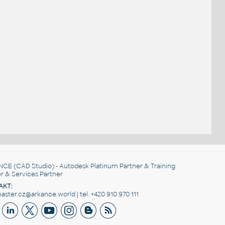
NCE
(CAD Studio) - Autodesk Platinum Partner & Training
r & Services Partner
AKT:
ster.cz@arkance.world | tel. +420 910 970 111