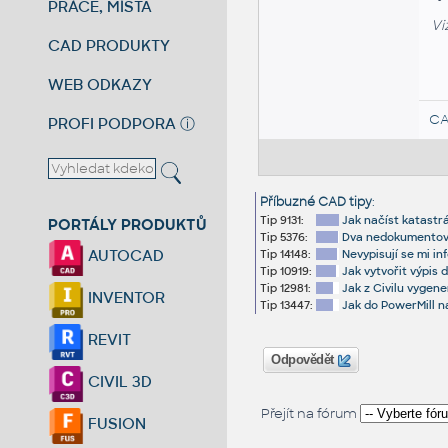
PRÁCE, MÍSTA
Vi
CAD PRODUKTY
WEB ODKAZY
CA
PROFI PODPORA
ⓘ
Příbuzné CAD tipy
:
Tip 9131:
Jak načíst katastr
PORTÁLY PRODUKTŮ
Tip 5376:
Dva nedokumentov
AUTOCAD
Tip 14148:
Nevypisují se mi in
Tip 10919:
Jak vytvořit výpi
Tip 12981:
Jak z Civilu vygen
INVENTOR
Tip 13447:
Jak do PowerMill n
REVIT
Odpovědět
CIVIL 3D
Přejít na fórum
FUSION