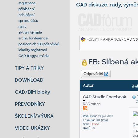
registrace
CAD diskuze, rady, výmě
přihlášení
odhlášení
správa účtu
najít
aktivní témata
archiv konference
Fórum
>
ARKANCE/CAD St
posledních 100 příspěvků
lokality registrací
CAD blogy a média
FB: Slíbená a
TIPY A TRIKY
Odpovědět
DOWNLOAD
Autor
Zp
CAD/BIM bloky
CAD Studio Facebook
Zas
PŘEVODNÍKY
RSS roboti
ŠKOLENÍ/VÝUKA
Přihlášen:
19.pro.2016
Lokalita:
ČR (Pha)
Ře
Stav:
Offline
VIDEO UKÁZKY
Bodů:
-5
ma
v