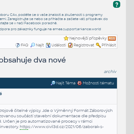
?
e oboru CAx, podělte se o vaše znalosti a zkušenosti s programy
emi. Zaregistrujte se nebo se přihlašte a zašlete váš příspěvek do
tejte se v naší
Facebook poradně
.
dpora pro zákazníky funguje na
emea.support.arkance.world
Nejnovější příspěvky
FAQ
Najít
Události
Registrovat
Přihlásit
a obsahuje dva nové
archiv
Najít Téma
Možnosti tématu
é
strojově čitelné výpisy. Jde o Výměnný Formát Záborových
dizovanou součástí stavební dokumentace dle předpisu
13. Určen je pro automatizované procesy v rámci
investory.
http
s://www.civil3d.cz/2021/06/zaborak-s-