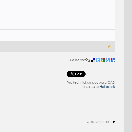
Sdílet na:
Pro technickou podporu CAD
kontaktujte
Helpdesk
Oprávnění fóra