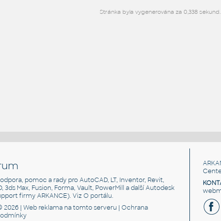
Stránka byla vygenerována za 0,338 sekund.
rum
ARKA
Cente
, podpora, pomoc a rady pro AutoCAD, LT, Inventor, Revit,
KONT
3D, 3ds Max, Fusion, Forma, Vault, PowerMill a další Autodesk
webma
support firmy ARKANCE). Viz
O portálu
.
© 2026 |
Web reklama
na tomto serveru |
Ochrana
podmínky