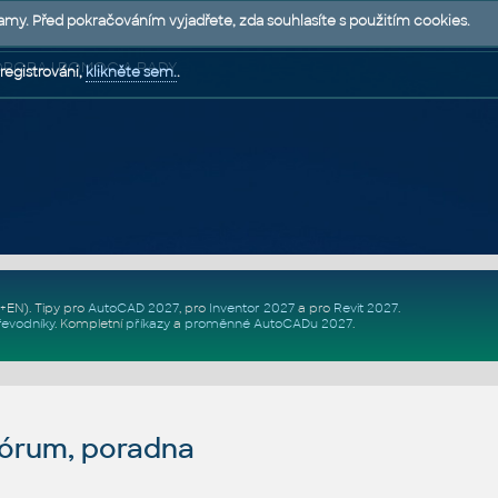
lamy. Před pokračováním vyjadřete, zda souhlasíte s použitím cookies.
 PODPORA | POMOC A RADY
registrováni,
klikněte sem.
.
Z+EN)
. Tipy pro
AutoCAD 2027
, pro
Inventor 2027
a pro
Revit 2027
.
řevodníky
.
Kompletní
příkazy
a
proměnné AutoCADu 2027
.
fórum, poradna