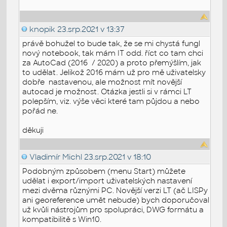
knopik
23.srp.2021 v 13:37
právě bohužel to bude tak, že se mi chystá fungl
nový notebook, tak mám IT odd. říct co tam chci
za AutoCad (2016 / 2020) a proto přemýšlím, jak
to udělat. Jelikož 2016 mám už pro mě uživatelsky
dobře nastavenou, ale možnost mít novější
autocad je možnost. Otázka jestli si v rámci LT
polepším, viz. výše věci které tam půjdou a nebo
pořád ne.
děkuji
Vladimír Michl
23.srp.2021 v 18:10
Podobným způsobem (menu Start) můžete
udělat i export/import uživatelských nastavení
mezi dvěma různými PC. Novější verzi LT (ač LISPy
ani georeference umět nebude) bych doporučoval
už kvůli nástrojům pro spolupráci, DWG formátu a
kompatibilitě s Win10.