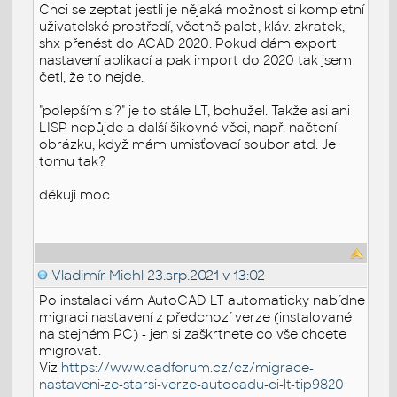
Chci se zeptat jestli je nějaká možnost si kompletní
uživatelské prostředí, včetně palet, kláv. zkratek,
shx přenést do ACAD 2020. Pokud dám export
nastavení aplikací a pak import do 2020 tak jsem
četl, že to nejde.
"polepším si?" je to stále LT, bohužel. Takže asi ani
LISP nepůjde a další šikovné věci, např. načtení
obrázku, když mám umisťovací soubor atd. Je
tomu tak?
děkuji moc
Vladimír Michl
23.srp.2021 v 13:02
Po instalaci vám AutoCAD LT automaticky nabídne
migraci nastavení z předchozí verze (instalované
na stejném PC) - jen si zaškrtnete co vše chcete
migrovat.
Viz
https://www.cadforum.cz/cz/migrace-
nastaveni-ze-starsi-verze-autocadu-ci-lt-tip9820