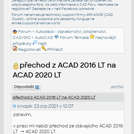
Zaregistrujte se nebo se přihlašte a zašlete váš příspěvek do
odpovídajícího fóra. Viz další informace o
CAD Fóru
. Nechcete se
registrovat? Zeptejte se v naší
Facebook poradně
.
Fórum nenahrazuje technický support firmy ARKANCE (CAD
Studio) - přímá podpora pro zákazníky funguje na
emea.support.arkance.world
Fórum
>
Autodesk - stavebnictví, strojírenství,
CAD/GIS
>
AutoCAD
Fórum Témata
Nejnovější
příspěvky
Najít
Registrovat
Přihlásit
přechod z ACAD 2016 LT na
ACAD 2020 LT
archiv
Odpovědět
přechod z ACAD 2016 LT na ACAD 2020 LT
knopik
23.srp.2021 v 12:07
zdravím,
v práci mi nabízí přechod ze stávajícího ACAD 2016
LT → ACAD 2020 LT.