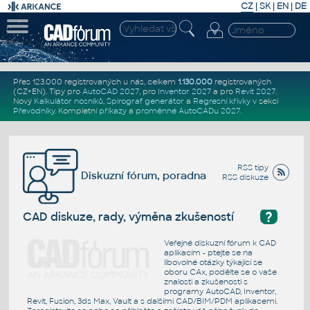
CZ
|
SK
|
EN
|
DE
Přes 123.000 registrovaných u nás, celkem
1.130.000
registrovaných
(CZ+EN)
. Tipy pro
AutoCAD 2027
, pro
Inventor 2027
a pro
Revit 2027
.
Nový
Kalkulátor nosníků
,
Spirograf generátor
a
Regresní křivky
v sekci
Převodníky
.
Kompletní
příkazy
a
proměnné AutoCADu 2027
.
RSS tipy
Diskuzní fórum, poradna
RSS diskuze
?
CAD diskuze, rady, výměna zkušeností
Veřejné diskuzní fórum k CAD
aplikacím - ptejte se na
libovolné otázky týkající se
oboru CAx, podělte se o vaše
znalosti a zkušenosti s
programy AutoCAD, Inventor,
Revit, Fusion, 3ds Max, Vault a s dalšími CAD/BIM/PDM aplikacemi.