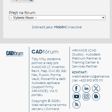
Přejít na fórum
Zobrazit jako:
Mobilní
|
Klasické
CAD
fórum
ARKANCE
(CAD
Studio) - Autodesk
Platinum Partner &
Tipy, triky, podpora,
Training Center &
pomoc a rady pro
Services Partner
AutoCAD, LT, Inventor,
Revit, Map, Civil 3D, 3ds
KONTAKT:
Max, Fusion, Forma,
webmaster.cz@arkance.w
Vault, PowerMill a další
| tel. +420 910 970 111
Autodesk aplikace
(support firmy
ARKANCE). Viz
O
portálu
.
Copyright © 2026 |
Web reklama
na tomto
serveru |
Ochrana