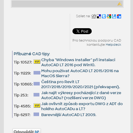
Sdílet na:
Pro technickou podporu CAD
kontaktujte
Helpdesk
Příbuzné CAD tipy
:
Chyba "Windows Installer" při instalaci
Tip 10527:
AutoCAD LT 2016 pod Win10.
Mohu používat AutoCAD LT 2015/2016 na
Tip 11229:
MacOS Sierra?
Čeština pro Revit LT
Tip 10865:
2017/2018/2019/2020/2021 (překvapení).
Jak najít výkresy pocházející z dané verze
Tip 253:
AutoCADu? (rozlišení verze DWG)
Jak ovlivnit způsob exportu DWG z ADT do
Tip 4585:
holého AutoCADu a LT?
Tip 6297:
Barevnější AutoCAD LT 2009.
Odpovědět