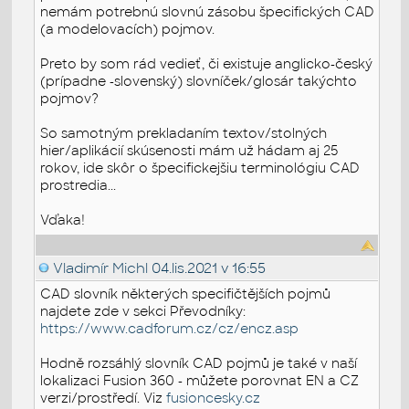
nemám potrebnú slovnú zásobu špecifických CAD
(a modelovacích) pojmov.
Preto by som rád vedieť, či existuje anglicko-český
(prípadne -slovenský) slovníček/glosár takýchto
pojmov?
So samotným prekladaním textov/stolných
hier/aplikácií skúsenosti mám už hádam aj 25
rokov, ide skôr o špecifickejšiu terminológiu CAD
prostredia...
Vďaka!
Vladimír Michl
04.lis.2021 v 16:55
CAD slovník některých specifičtějších pojmů
najdete zde v sekci Převodníky:
https://www.cadforum.cz/cz/encz.asp
Hodně rozsáhlý slovník CAD pojmů je také v naší
lokalizaci Fusion 360 - můžete porovnat EN a CZ
verzi/prostředí. Viz
fusioncesky.cz