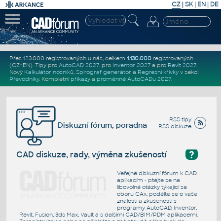
CZ
|
SK
|
EN
|
DE
Přes 123.000 registrovaných u nás, celkem
1.130.000
registrovaných
(CZ+EN)
. Tipy pro
AutoCAD 2027
, pro
Inventor 2027
a pro
Revit 2027
.
Nový
Kalkulátor nosníků
,
Spirograf generátor
a
Regresní křivky
v sekci
Převodníky
.
Kompletní
příkazy
a
proměnné AutoCADu 2027
.
RSS tipy
Diskuzní fórum, poradna
RSS diskuze
?
CAD diskuze, rady, výměna zkušeností
Veřejné diskuzní fórum k CAD
aplikacím - ptejte se na
libovolné otázky týkající se
oboru CAx, podělte se o vaše
znalosti a zkušenosti s
programy AutoCAD, Inventor,
Revit, Fusion, 3ds Max, Vault a s dalšími CAD/BIM/PDM aplikacemi.