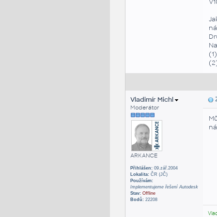
V1
Ja
ná
Dr
Na
(1
(2
Vladimír Michl
Z
Moderátor
Mů
ná
ARKANCE
Přihlášen:
09.zář.2004
Lokalita:
ČR (JČ)
Používám:
Implementujeme řešení Autodesk
Stav:
Offline
Bodů:
22208
Vla