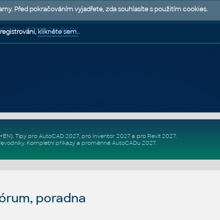
lamy. Před pokračováním vyjadřete, zda souhlasíte s použitím cookies.
 PODPORA | POMOC A RADY
registrováni,
klikněte sem.
.
Z+EN)
. Tipy pro
AutoCAD 2027
, pro
Inventor 2027
a pro
Revit 2027
.
řevodníky
.
Kompletní
příkazy
a
proměnné AutoCADu 2027
.
fórum, poradna