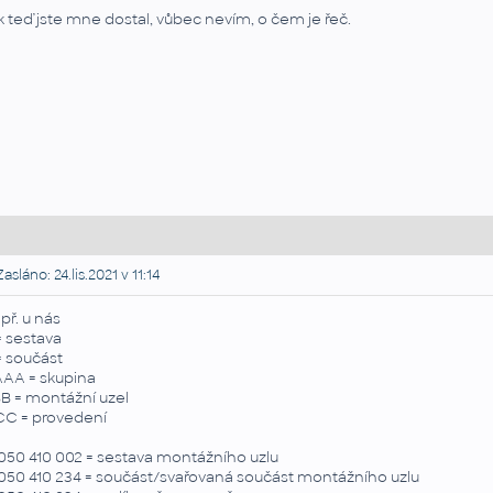
k teď jste mne dostal, vůbec nevím, o čem je řeč.
asláno: 24.lis.2021 v 11:14
př. u nás
= sestava
= součást
AA = skupina
B = montážní uzel
C = provedení
050 410 002 = sestava montážního uzlu
050 410 234 = součást/svařovaná součást montážního uzlu