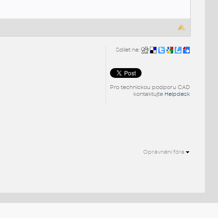
Sdílet na:
Pro technickou podporu CAD
kontaktujte
Helpdesk
Oprávnění fóra