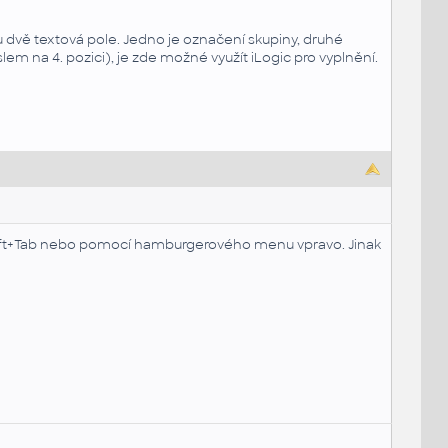
u dvě textová pole. Jedno je označení skupiny, druhé
lem na 4. pozici), je zde možné využít iLogic pro vyplnění.
hift+Tab nebo pomocí hamburgerového menu vpravo. Jinak