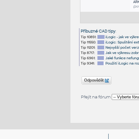
AR
(po
Příbuzné CAD tipy
:
Tip 10851:
iLogic - jak ve výk
Tip 11550:
iLogic: Spuštění e
Tip 11201:
Nejvyšší počet verz
Tip 8717:
Jak ve výkresu zobr
Tip 6961:
Jaké funkce nefungu
Tip 9341:
Použití iLogic na r
Odpovědět
Přejít na fórum