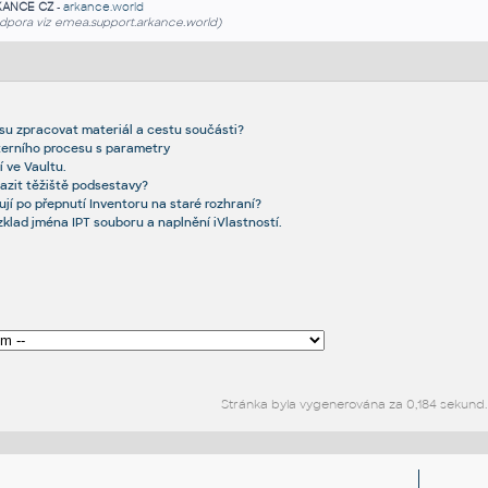
KANCE CZ
-
arkance.world
dpora viz emea.support.arkance.world)
resu zpracovat materiál a cestu součásti?
xterního procesu s parametry
í ve Vaultu.
azit těžiště podsestavy?
jí po přepnutí Inventoru na staré rozhraní?
ozklad jména IPT souboru a naplnění iVlastností.
Stránka byla vygenerována za 0,184 sekund.