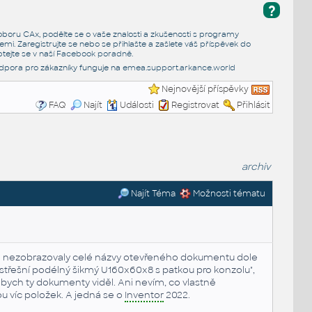
?
e oboru CAx, podělte se o vaše znalosti a zkušenosti s programy
emi. Zaregistrujte se nebo se přihlašte a zašlete váš příspěvek do
tejte se v naší
Facebook poradně
.
dpora pro zákazníky funguje na
emea.support.arkance.world
Nejnovější příspěvky
FAQ
Najít
Události
Registrovat
Přihlásit
archiv
Najít Téma
Možnosti tématu
 se nezobrazovaly celé názvy otevřeného dokumentu dole
 střešní podélný šikmý U160x60x8 s patkou pro konzolu",
 abych ty dokumenty viděl. Ani nevím, co vlastně
 víc položek. A jedná se o
Inventor
2022.