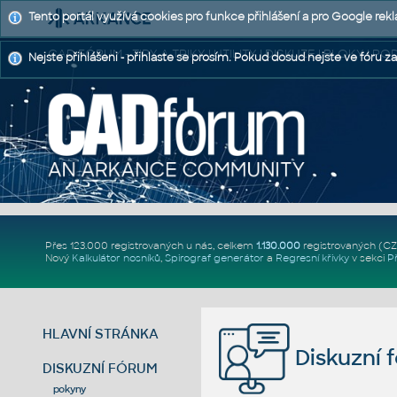
Tento portál využívá cookies pro funkce přihlášení a pro Google rek
CAD FÓRUM - TIPY A TRIKY | UTILITY | DISKUZE | BLOKY |
Nejste přihlášeni - přihlaste se prosím. Pokud dosud nejste ve fóru za
Přes 123.000 registrovaných u nás, celkem
1.130.000
registrovaných (C
Nový
Kalkulátor nosníků
,
Spirograf generátor
a
Regresní křivky
v sekci
P
HLAVNÍ STRÁNKA
Diskuzní 
DISKUZNÍ FÓRUM
pokyny