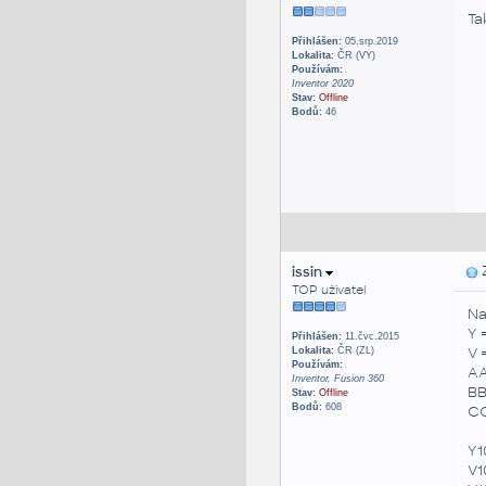
Ta
Přihlášen:
05.srp.2019
Lokalita:
ČR (VY)
Používám:
Inventor 2020
Stav:
Offline
Bodů:
46
issin
Z
TOP uživatel
Na
Y 
Přihlášen:
11.čvc.2015
V 
Lokalita:
ČR (ZL)
Používám:
AA
Inventor, Fusion 360
BB
Stav:
Offline
Bodů:
608
CC
Y1
V1