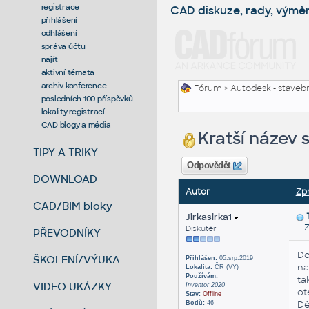
registrace
CAD diskuze, rady, výmě
přihlášení
odhlášení
správa účtu
najít
aktivní témata
archiv konference
Fórum
>
Autodesk - stavebni
posledních 100 příspěvků
lokality registrací
CAD blogy a média
Kratší název
TIPY A TRIKY
Odpovědět
DOWNLOAD
Autor
Zp
CAD/BIM bloky
Jirkasirka1
Zas
Diskutér
PŘEVODNÍKY
Do
ŠKOLENÍ/VÝUKA
Přihlášen:
05.srp.2019
na
Lokalita:
ČR (VY)
Používám:
ta
VIDEO UKÁZKY
Inventor 2020
ot
Stav:
Offline
Dě
Bodů:
46