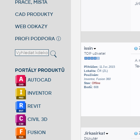
PRÁCE, MÍSTA
Jir
CAD PRODUKTY
WEB ODKAZY
PROFI PODPORA
ⓘ
issin
Z
TOP uživatel
A 
Te
Přihlášen:
11.čvc.2015
PORTÁLY PRODUKTŮ
Lokalita:
ČR (ZL)
Používám:
AUTOCAD
Inventor, Fusion 360
Stav:
Offline
Bodů:
608
INVENTOR
REVIT
CIVIL 3D
FUSION
Jirkasirka1
Z
Diskutér