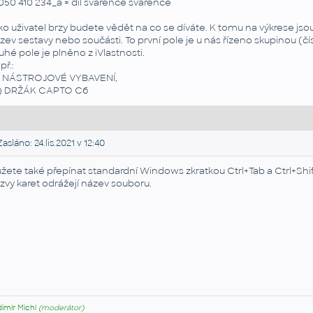
050 410 234_a = díl svařence svařence
ko uživatel brzy budete vědět na co se díváte. K tomu na výkrese jso
zev sestavy nebo součásti. To první pole je u nás řízeno skupinou (čís
uhé pole je plněno z iVlastnosti.
př.:
) NÁSTROJOVÉ VYBAVENÍ,
) DRŽÁK CAPTO C6
asláno: 24.lis.2021 v 12:40
žete také přepínat standardní Windows zkratkou Ctrl+Tab a Ctrl+S
zvy karet odrážejí název souboru.
dimír Michl
(moderátor)