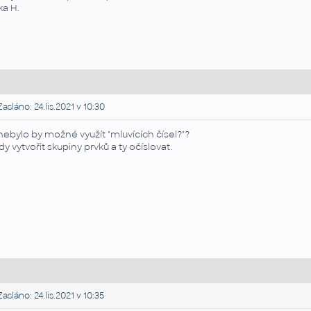
ka H.
asláno: 24.lis.2021 v 10:30
nebylo by možné využít "mluvících čísel?"?
dy vytvořit skupiny prvků a ty očíslovat.
asláno: 24.lis.2021 v 10:35