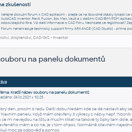
na zkušeností
Veřejné diskuzní fórum k CAD aplikacím - ptejte se na libovolné otázky týkající s
AutoCAD, Inventor, Revit, Fusion, 3ds Max, Vault a s dalšími CAD/BIM/PDM aplikac
odpovídajícího fóra. Viz další informace o
CAD Fóru
. Nechcete se registrovat? Zep
Fórum nenahrazuje technický support firmy ARKANCE (CAD Studio) - přímá po
ctví, strojírenství, CAD/GIS
>
Inventor
 souboru na panelu dokumentů
ráva
Téma: Kratší název souboru na panelu dokumentů
láno: 24.lis.2021 v 10:25
brý den, prosím o radu. Delší dobu hledám kde se dá nastavit aby
 hlavním panelu. Když mám otevřeny 3 výkresy s názvy např. "Nosník
k se mi nevejdou na lištu a musím klikat na takové ty šipky tam dole,
evřeného mám a co ne, je v tom chaos. Normálně otevírám najednou
kuji moc za odpověď a pomoc