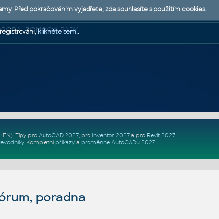
lamy. Před pokračováním vyjadřete, zda souhlasíte s použitím cookies.
 PODPORA | POMOC A RADY
registrováni,
klikněte sem.
.
Z+EN)
. Tipy pro
AutoCAD 2027
, pro
Inventor 2027
a pro
Revit 2027
.
řevodníky
.
Kompletní
příkazy
a
proměnné AutoCADu 2027
.
fórum, poradna