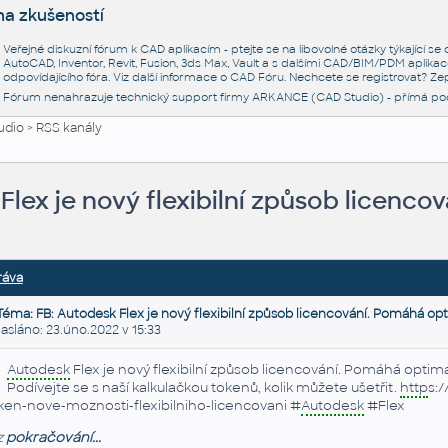
na zkušeností
Veřejné diskuzní fórum k CAD aplikacím - ptejte se na libovolné otázky týkající s
AutoCAD, Inventor, Revit, Fusion, 3ds Max, Vault a s dalšími CAD/BIM/PDM aplikac
odpovídajícího fóra. Viz další informace o
CAD Fóru
. Nechcete se registrovat? Zep
Fórum nenahrazuje technický support firmy ARKANCE (CAD Studio) - přímá po
udio
>
RSS kanály
Flex je nový flexibilní způsob licenco
ráva
Téma: FB: Autodesk Flex je nový flexibilní způsob licencování. Pomáhá opt
láno: 23.úno.2022 v 15:33
Autodesk
Flex je nový flexibilní způsob licencování. Pomáhá optimal
Podívejte se s naší kalkulačkou tokenů, kolik můžete ušetřit.
http
s:
ken-nove-moznosti-flexibilniho-licencovani #
Autodesk
#Flex
z
pokračování...