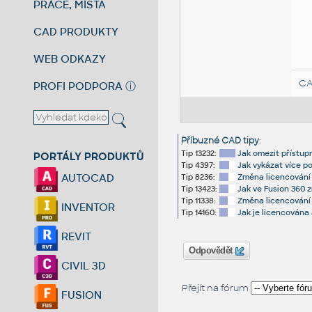
PRÁCE, MÍSTA
CAD PRODUKTY
WEB ODKAZY
CA
PROFI PODPORA
ⓘ
Příbuzné CAD tipy
:
Tip 13232:
Jak omezit přístupn
PORTÁLY PRODUKTŮ
Tip 4397:
Jak vykázat více p
AUTOCAD
Tip 8236:
Změna licencování 
Tip 13423:
Jak ve Fusion 360 
Tip 11338:
Změna licencování V
INVENTOR
Tip 14160:
Jak je licencována
REVIT
Odpovědět
CIVIL 3D
Přejít na fórum
FUSION