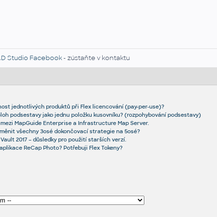
D Studio Facebook
- zústaňte v kontaktu
ost jednotlivých produktů při Flex licencování (pay-per-use)?
oloh podsestavy jako jednu položku kusovníku? (rozpohybování podsestavy)
mezi MapGuide Enterprise a Infrastructure Map Server.
změnit všechny 3osé dokončovací strategie na 5osé?
ault 2017 – důsledky pro použití starších verzí.
 aplikace ReCap Photo? Potřebuji Flex Tokeny?