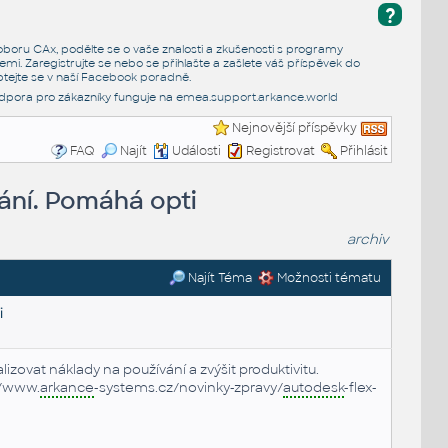
?
e oboru CAx, podělte se o vaše znalosti a zkušenosti s programy
emi. Zaregistrujte se nebo se přihlašte a zašlete váš příspěvek do
tejte se v naší
Facebook poradně
.
dpora pro zákazníky funguje na
emea.support.arkance.world
Nejnovější příspěvky
FAQ
Najít
Události
Registrovat
Přihlásit
vání. Pomáhá opti
archiv
Najít Téma
Možnosti tématu
i
izovat náklady na používání a zvýšit produktivitu.
//www.
arkance
-systems.cz/novinky-zpravy/
autodesk
-flex-