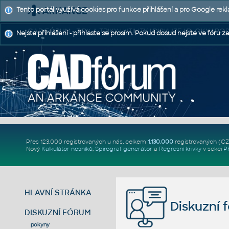
Tento portál využívá cookies pro funkce přihlášení a pro Google rek
CAD FÓRUM - TIPY A TRIKY | UTILITY | DISKUZE | BLOKY |
Nejste přihlášeni - přihlaste se prosím. Pokud dosud nejste ve fóru za
Přes 123.000 registrovaných u nás, celkem
1.130.000
registrovaných (C
Nový
Kalkulátor nosníků
,
Spirograf generátor
a
Regresní křivky
v sekci
P
HLAVNÍ STRÁNKA
Diskuzní 
DISKUZNÍ FÓRUM
pokyny