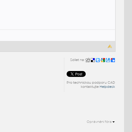
Sdílet na:
Pro technickou podporu CAD
kontaktujte
Helpdesk
Oprávnění fóra