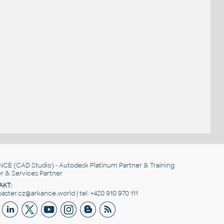
NCE
(CAD Studio) - Autodesk Platinum Partner & Training
r & Services Partner
AKT:
ster.cz@arkance.world | tel. +420 910 970 111