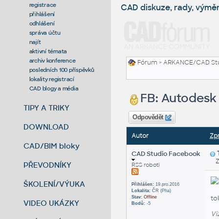
registrace
CAD diskuze, rady, výmě
přihlášení
odhlášení
správa účtu
najít
aktivní témata
archiv konference
Fórum
>
ARKANCE/CAD St
posledních 100 příspěvků
lokality registrací
CAD blogy a média
FB: Autodesk 
TIPY A TRIKY
Odpovědět
DOWNLOAD
Autor
Zp
CAD/BIM bloky
CAD Studio Facebook
Zas
PŘEVODNÍKY
RSS roboti
ŠKOLENÍ/VÝUKA
Přihlášen:
19.pro.2016
Lokalita:
ČR (Pha)
to
Stav:
Offline
VIDEO UKÁZKY
Bodů:
-5
Vi