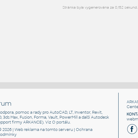
Stránka byla vygenerována za 0,152 sekund.
rum
ARKA
Cente
, podpora, pomoc a rady pro AutoCAD, LT, Inventor, Revit,
KONT
3D, 3ds Max, Fusion, Forma, Vault, PowerMill a další Autodesk
webma
support firmy ARKANCE). Viz
O portálu
.
© 2026 |
Web reklama
na tomto serveru |
Ochrana
podmínky