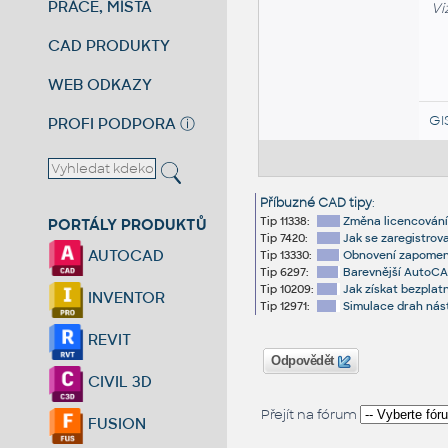
PRÁCE, MÍSTA
Vi
CAD PRODUKTY
WEB ODKAZY
GI
PROFI PODPORA
ⓘ
Příbuzné CAD tipy
:
Tip 11338:
Změna licencování V
PORTÁLY PRODUKTŮ
Tip 7420:
Jak se zaregistrov
AUTOCAD
Tip 13330:
Obnovení zapomenut
Tip 6297:
Barevnější AutoCA
Tip 10209:
Jak získat bezplat
INVENTOR
Tip 12971:
Simulace drah nást
REVIT
Odpovědět
CIVIL 3D
Přejít na fórum
FUSION