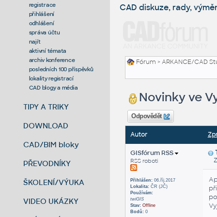
registrace
CAD diskuze, rady, výmě
přihlášení
odhlášení
správa účtu
najít
aktivní témata
archiv konference
Fórum
>
ARKANCE/CAD St
posledních 100 příspěvků
lokality registrací
CAD blogy a média
Novinky ve V
TIPY A TRIKY
Odpovědět
DOWNLOAD
Autor
Zp
CAD/BIM bloky
GISfórum RSS
Zas
RSS roboti
PŘEVODNÍKY
Ap
ŠKOLENÍ/VÝUKA
Přihlášen:
06.říj.2017
Lokalita:
ČR (JČ)
př
Používám:
po
VIDEO UKÁZKY
twiGIS
Vy
Stav:
Offline
Bodů:
0