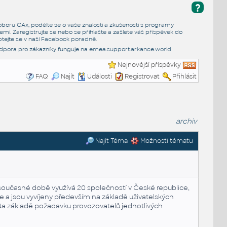
?
e oboru CAx, podělte se o vaše znalosti a zkušenosti s programy
emi. Zaregistrujte se nebo se přihlašte a zašlete váš příspěvek do
tejte se v naší
Facebook poradně
.
dpora pro zákazníky funguje na
emea.support.arkance.world
Nejnovější příspěvky
FAQ
Najít
Události
Registrovat
Přihlásit
archiv
Najít Téma
Možnosti tématu
současné době využívá 20 společností v České republice,
ace a jsou vyvíjeny především na základě uživatelských
a základě požadavku provozovatelů jednotlivých