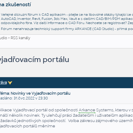
na zkušeností
Veřejné diskuzní fórum k CAD aplikacím - ptejte se na libovolné otázky týkající s
AutoCAD, Inventor, Revit, Fusion, 3ds Max, Vault a s dalšími CAD/BIM/PDM aplikac
odpovídajícího fóra. Viz další informace o
CAD Fóru
. Nechcete se registrovat? Zep
Fórum nenahrazuje technický support firmy ARKANCE (CAD Studio) - přímá po
udio
>
RSS kanály
yjadřovacím portálu
ráva
Téma: Novinky ve Vyjadřovacím portálu
láno: 31.čvc.2022 v 23:30
likace Vyjadřovací portál od společnosti
Arkance
Systems, kterou v 
ináší několik novinek. Ty ulehčují práci žadatelům i uživatelům aplik
žadavků jednotlivých společností. Volba zákresu zájmového územíN
jadřovacích portálů měníme