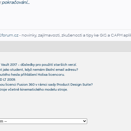
z
pokračování...
Sforum.cz
- novinky, zajímavosti, zkušenosti a tipy ke GIS a CAFM ap
ault 2017 – důsledky pro použití starších verzí.
at jako student, když nemám školní email adresu?
ého hesla přihlášení Holixa licencoru.
D LT 2009.
nou licenci Fusion 360 v rámci sady Product Design Suite?
roje včetně kinematického modelu stroje.