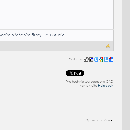
likacím a řešením firmy CAD Studio
Sdílet na:
Pro technickou podporu CAD
kontaktujte
Helpdesk
Oprávnění fóra