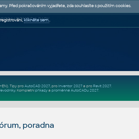
lamy. Před pokračováním vyjadřete, zda souhlasíte s použitím cookies.
 PODPORA | POMOC A RADY
registrováni,
klikněte sem.
.
Z+EN)
. Tipy pro
AutoCAD 2027
, pro
Inventor 2027
a pro
Revit 2027
.
řevodníky
.
Kompletní
příkazy
a
proměnné AutoCADu 2027
.
fórum, poradna