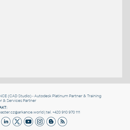
.
NCE
(CAD Studio) - Autodesk Platinum Partner & Training
r & Services Partner
AKT:
ster.cz@arkance.world | tel. +420 910 970 111