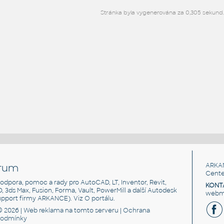
Stránka byla vygenerována za 0,305 sekund
rum
ARKA
Cente
, podpora, pomoc a rady pro AutoCAD, LT, Inventor, Revit,
KONT
3D, 3ds Max, Fusion, Forma, Vault, PowerMill a další Autodesk
webma
support firmy ARKANCE). Viz
O portálu
.
© 2026 |
Web reklama
na tomto serveru |
Ochrana
podmínky