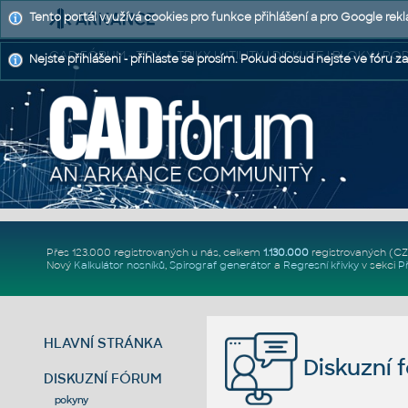
Tento portál využívá cookies pro funkce přihlášení a pro Google rek
CAD FÓRUM - TIPY A TRIKY | UTILITY | DISKUZE | BLOKY |
Nejste přihlášeni - přihlaste se prosím. Pokud dosud nejste ve fóru za
Přes 123.000 registrovaných u nás, celkem
1.130.000
registrovaných (C
Nový
Kalkulátor nosníků
,
Spirograf generátor
a
Regresní křivky
v sekci
P
HLAVNÍ STRÁNKA
Diskuzní 
DISKUZNÍ FÓRUM
pokyny