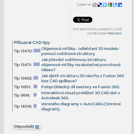
Sdílet na:
Pro technickou podporu CAD
kontaktujte
Helpdesk
Příbuzné CAD tipy
:
Objemová mřížka - odlehčení 3D modelu
Tip 13470:
pomocí voštinové struktury
Jak převést voštinovou strukturu
Tip 13471:
objemové mřížky na skutečné povrchové
těleso?
Jak zjistit strukturu 3D návrhu z Fusion 360
Tip 13662:
bez CAD aplikace?
Tip 11651:
Poloprůhledný díl sestavy ve Fusion 360.
Interaktivní cloud prohlížeč 3D CAD dat v
Tip 9841:
Autodesk 360.
Voroného diagramy v AutoCADu (Voronoi
Tip 14016:
diagram).
Odpovědět