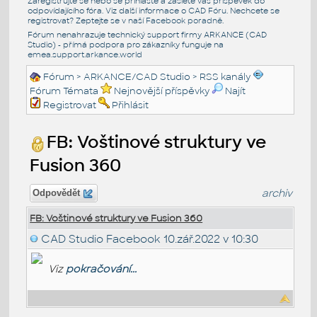
Zaregistrujte se nebo se přihlašte a zašlete váš příspěvek do
odpovídajícího fóra. Viz další informace o
CAD Fóru
. Nechcete se
registrovat? Zeptejte se v naší
Facebook poradně
.
Fórum nenahrazuje technický support firmy ARKANCE (CAD
Studio) - přímá podpora pro zákazníky funguje na
emea.support.arkance.world
Fórum
>
ARKANCE/CAD Studio
>
RSS kanály
Fórum Témata
Nejnovější příspěvky
Najít
Registrovat
Přihlásit
FB: Voštinové struktury ve
Fusion 360
archiv
Odpovědět
FB: Voštinové struktury ve Fusion 360
CAD Studio Facebook
10.zář.2022 v 10:30
Viz
pokračování...