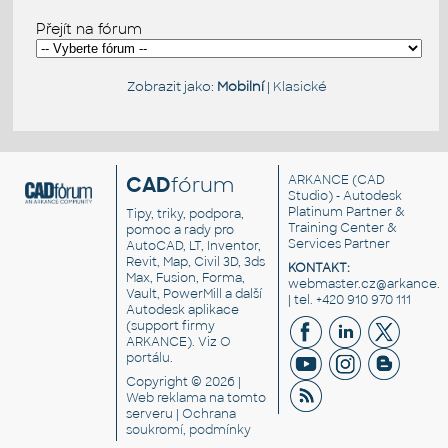
Přejít na fórum
Zobrazit jako:
Mobilní
|
Klasické
CAD
fórum
ARKANCE
(CAD
Studio) - Autodesk
Platinum Partner &
Tipy, triky, podpora,
Training Center &
pomoc a rady pro
Services Partner
AutoCAD, LT, Inventor,
Revit, Map, Civil 3D, 3ds
KONTAKT:
Max, Fusion, Forma,
webmaster.cz@arkance.w
Vault, PowerMill a další
| tel. +420 910 970 111
Autodesk aplikace
(support firmy
ARKANCE). Viz
O
portálu
.
Copyright © 2026 |
Web reklama
na tomto
serveru |
Ochrana
soukromí, podmínky