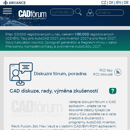
CZ
|
SK
|
EN
|
DE
Přes 123.000 registrovaných u nás, celkem
1.130.000
registrovaných
(CZ+EN)
. Tipy pro
AutoCAD 2027
, pro
Inventor 2027
a pro
Revit 2027
.
Nový
Kalkulátor nosníků
,
Spirograf generátor
a
Regresní křivky
v sekci
Převodníky
.
Kompletní
příkazy
a
proměnné AutoCADu 2027
.
RSS tipy
Diskuzní fórum, poradna
RSS diskuze
?
CAD diskuze, rady, výměna zkušeností
Veřejné diskuzní fórum k CAD
aplikacím - ptejte se na
libovolné otázky týkající se
oboru CAx, podělte se o vaše
znalosti a zkušenosti s
programy AutoCAD, Inventor,
Revit, Fusion, 3ds Max, Vault a s dalšími CAD/BIM/PDM aplikacemi.