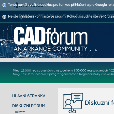
Tento portál využívá cookies pro funkce přihlášení a pro Google rek
CAD FÓRUM - TIPY A TRIKY | UTILITY | DISKUZE | BLOKY |
Nejste přihlášeni - přihlaste se prosím. Pokud dosud nejste ve fóru za
Přes 123.000 registrovaných u nás, celkem
1.130.000
registrovaných (C
Nový
Kalkulátor nosníků
,
Spirograf generátor
a
Regresní křivky
v sekci
P
HLAVNÍ STRÁNKA
Diskuzní 
DISKUZNÍ FÓRUM
pokyny