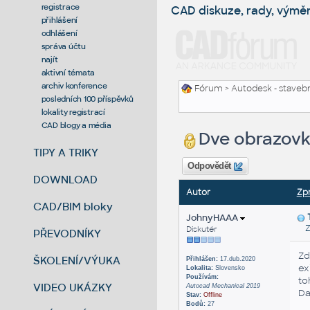
registrace
CAD diskuze, rady, výmě
přihlášení
odhlášení
správa účtu
najít
aktivní témata
archiv konference
Fórum
>
Autodesk - stavebni
posledních 100 příspěvků
lokality registrací
CAD blogy a média
Dve obrazov
TIPY A TRIKY
Odpovědět
DOWNLOAD
Autor
Zp
CAD/BIM bloky
JohnyHAAA
Zas
Diskutér
PŘEVODNÍKY
Zd
ŠKOLENÍ/VÝUKA
Přihlášen:
17.dub.2020
ex
Lokalita:
Slovensko
Používám:
to
VIDEO UKÁZKY
Autocad Mechanical 2019
Da
Stav:
Offline
Bodů:
27