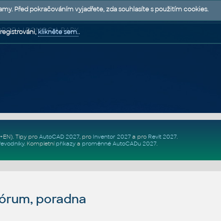
lamy. Před pokračováním vyjadřete, zda souhlasíte s použitím cookies.
 PODPORA | POMOC A RADY
registrováni,
klikněte sem.
.
Z+EN)
. Tipy pro
AutoCAD 2027
, pro
Inventor 2027
a pro
Revit 2027
.
řevodníky
.
Kompletní
příkazy
a
proměnné AutoCADu 2027
.
fórum, poradna