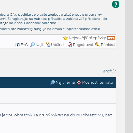
?
e oboru CAx, podělte se o vaše znalosti a zkušenosti s programy
emi. Zaregistrujte se nebo se přihlašte a zašlete váš příspěvek do
tejte se v naší
Facebook poradně
.
dpora pro zákazníky funguje na
emea.support.arkance.world
Nejnovější příspěvky
FAQ
Najít
Události
Registrovat
Přihlásit
archiv
Najít Téma
Možnosti tématu
a jednu obrazovku a druhý vykres na druhu obrazovku, bez