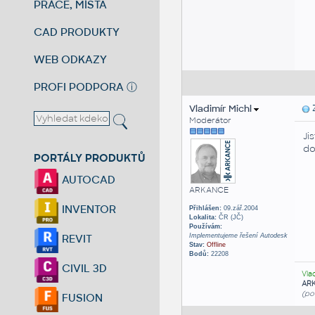
PRÁCE, MÍSTA
CAD PRODUKTY
WEB ODKAZY
PROFI PODPORA
ⓘ
Vladimír Michl
Z
Moderátor
Ji
do
PORTÁLY PRODUKTŮ
AUTOCAD
ARKANCE
INVENTOR
Přihlášen:
09.zář.2004
Lokalita:
ČR (JČ)
Používám:
Implementujeme řešení Autodesk
REVIT
Stav:
Offline
Bodů:
22208
CIVIL 3D
Vla
AR
(po
FUSION