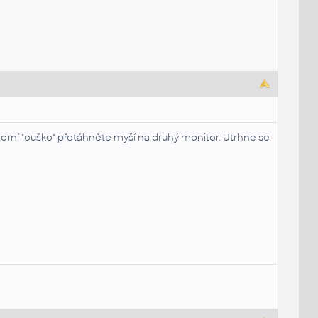
horní "ouško" přetáhněte myší na druhý monitor. Utrhne se