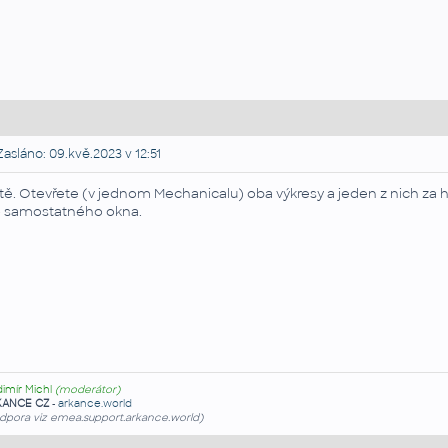
asláno: 09.kvě.2023 v 12:51
stě. Otevřete (v jednom Mechanicalu) oba výkresy a jeden z nich za 
 samostatného okna.
dimír Michl
(moderátor)
KANCE CZ
-
arkance.world
dpora viz emea.support.arkance.world)