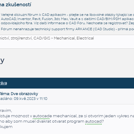
na zkušeností
Veřejné diskuzní fórum k CAD aplikacím - ptejte se na libovolné otázky týkající s
AutoCAD, Inventor, Revit, Fusion, 3ds Max, Vault a s dalšími CAD/BIM/PDM aplikac
odpovídajícího fóra. Viz další informace o
CAD Fóru
. Nechcete se registrovat? Zep
Fórum nenahrazuje technický support firmy ARKANCE (CAD Studio) - přímá po
ctví, strojírenství, CAD/GIS
>
Mechanical, Electrical
ky
ráva
Téma: Dve obrazovky
láno: 09.kvě.2023 v 11:10
ravim,
istuje moznost v
autocad
e mechanical, ze si otvorim jeden vykres n
ho aby som musel dvakrat otvarat program
autocad
?
kujem