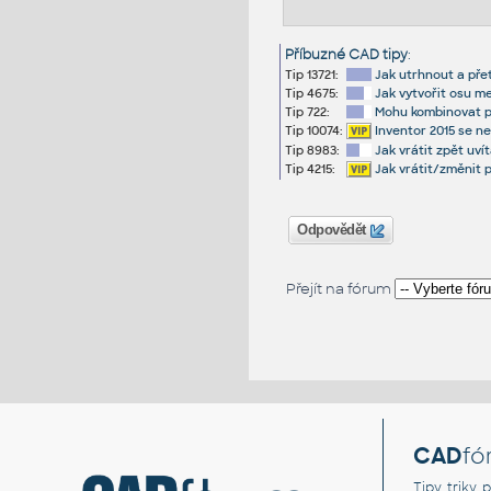
Příbuzné CAD tipy
:
Tip 13721:
Jak utrhnout a př
Tip 4675:
Jak vytvořit osu m
Tip 722:
Mohu kombinovat p
Tip 10074:
Inventor 2015 se n
Tip 8983:
Jak vrátit zpět uv
Tip 4215:
Jak vrátit/změnit
Odpovědět
Přejít na fórum
CAD
fó
Tipy, triky