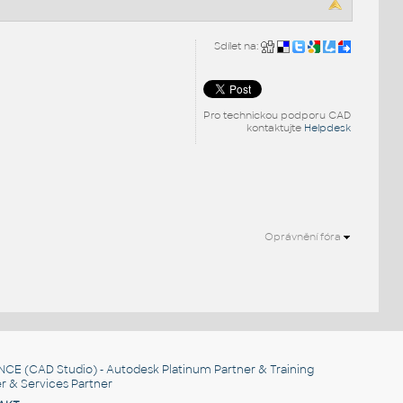
Sdílet na:
Pro technickou podporu CAD
kontaktujte
Helpdesk
Oprávnění fóra
.
NCE
(CAD Studio) - Autodesk Platinum Partner & Training
r & Services Partner