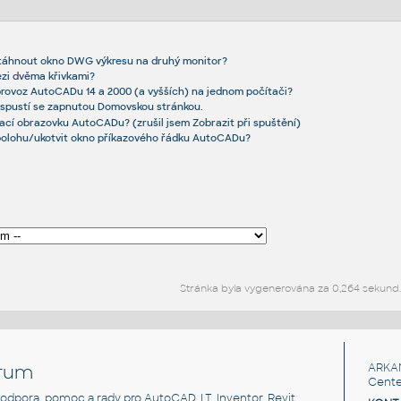
etáhnout okno DWG výkresu na druhý monitor?
ezi dvěma křivkami?
rovoz AutoCADu 14 a 2000 (a vyšších) na jednom počítači?
espustí se zapnutou Domovskou stránkou.
ítací obrazovku AutoCADu? (zrušil jsem Zobrazit při spuštění)
 polohu/ukotvit okno příkazového řádku AutoCADu?
Stránka byla vygenerována za 0,264 sekund
rum
ARKA
Cente
, podpora, pomoc a rady pro AutoCAD, LT, Inventor, Revit,