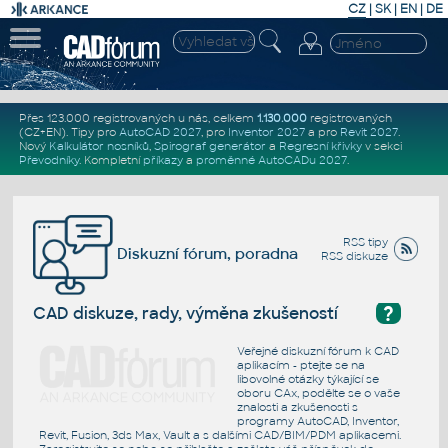
CZ
|
SK
|
EN
|
DE
Přes 123.000 registrovaných u nás, celkem
1.130.000
registrovaných
(CZ+EN)
. Tipy pro
AutoCAD 2027
, pro
Inventor 2027
a pro
Revit 2027
.
Nový
Kalkulátor nosníků
,
Spirograf generátor
a
Regresní křivky
v sekci
Převodníky
.
Kompletní
příkazy
a
proměnné AutoCADu 2027
.
RSS tipy
Diskuzní fórum, poradna
RSS diskuze
?
CAD diskuze, rady, výměna zkušeností
Veřejné diskuzní fórum k CAD
aplikacím - ptejte se na
libovolné otázky týkající se
oboru CAx, podělte se o vaše
znalosti a zkušenosti s
programy AutoCAD, Inventor,
Revit, Fusion, 3ds Max, Vault a s dalšími CAD/BIM/PDM aplikacemi.