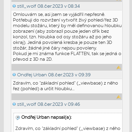
still_wolf
08.čer.2023 v 08:34
Omlouvám se, asi jsem se vyjádřil nepřesně.
Potřebuji do rozvržení vytvořit živý pohled/řez 3D
modelu stožáru, který by měl definovanou hloubku
zobrazení (aby zobrazil pouze jeden dřík bez
konzol, tzn. hloubka od osy stožáru až po jeho
okraj). Jediná povolená kresba je pouze ten 3D
stožár, žádné jiné čáry nejsou povoleny.
Pokud je mi známa funkce FLATTEN, tak se jedná o
převod z 3D na 2D.
Ondřej Urban
08.čer.2023 v 09:39
Zdravím, co "základní pohled" (_viewbase) z něho
řez (pohled) a určit hloubku...
still_wolf
08.čer.2023 v 09:46
Ondřej Urban napsal(a):
Zdravím, co "základní pohled" (_viewbase) z něho