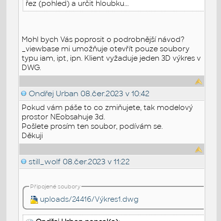
řez (pohled) a určit hloubku...
Mohl bych Vás poprosit o podrobnější návod?
_viewbase mi umožňuje otevřít pouze soubory
typu iam, ipt, ipn. Klient vyžaduje jeden 3D výkres v
DWG.
Ondřej Urban
08.čer.2023 v 10:42
Pokud vám páše to co zmiňujete, tak modelový
prostor NEobsahuje 3d.
Pošlete prosím ten soubor, podívám se.
Děkuji
still_wolf
08.čer.2023 v 11:22
Připojené soubory
uploads/24416/Výkres1.dwg