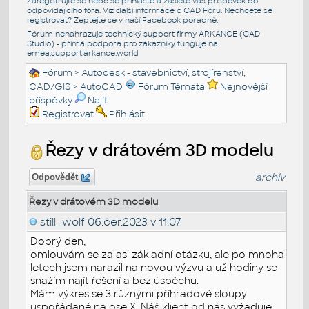
Zaregistrujte se nebo se přihlašte a zašlete váš příspěvek do
odpovídajícího fóra. Viz další informace o
CAD Fóru
. Nechcete se
registrovat? Zeptejte se v naší
Facebook poradně
.
Fórum nenahrazuje technický support firmy ARKANCE (CAD
Studio) - přímá podpora pro zákazníky funguje na
emea.support.arkance.world
Fórum
>
Autodesk - stavebnictví, strojírenství,
CAD/GIS
>
AutoCAD
Fórum Témata
Nejnovější
příspěvky
Najít
Registrovat
Přihlásit
Řezy v drátovém 3D modelu
archiv
Odpovědět
Řezy v drátovém 3D modelu
still_wolf
06.čer.2023 v 11:07
Dobrý den,
omlouvám se za asi základní otázku, ale po mnoha
letech jsem narazil na novou výzvu a už hodiny se
snažím najít řešení a bez úspěchu.
Mám výkres se 3 různými příhradové sloupy
uspořádané na ose X. Náš klient od nás vyžaduje