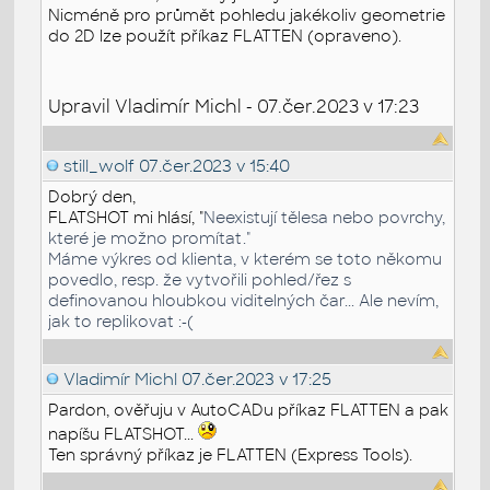
Nicméně pro průmět pohledu jakékoliv geometrie
do 2D lze použít příkaz FLATTEN (opraveno).
Upravil Vladimír Michl - 07.čer.2023 v 17:23
still_wolf
07.čer.2023 v 15:40
Dobrý den,
FLATSHOT mi hlásí, "
Neexistují tělesa nebo povrchy,
které je možno promítat."
Máme výkres od klienta, v kterém se toto někomu
povedlo, resp. že vytvořili pohled/řez s
definovanou hloubkou viditelných čar... Ale nevím,
jak to replikovat :-(
Vladimír Michl
07.čer.2023 v 17:25
Pardon, ověřuju v AutoCADu příkaz FLATTEN a pak
napíšu FLATSHOT...
Ten správný příkaz je FLATTEN (Express Tools).