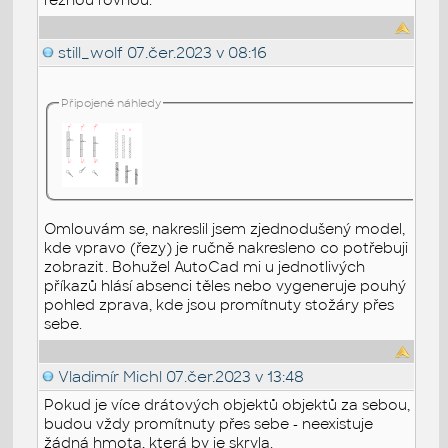
still_wolf
07.čer.2023 v 08:16
Připojené náhledy
Omlouvám se, nakreslil jsem zjednodušený model,
kde vpravo (řezy) je ručně nakresleno co potřebuji
zobrazit. Bohužel AutoCad mi u jednotlivých
příkazů hlásí absenci těles nebo vygeneruje pouhý
pohled zprava, kde jsou promítnuty stožáry přes
sebe.
Vladimír Michl
07.čer.2023 v 13:48
Pokud je více drátových objektů objektů za sebou,
budou vždy promítnuty přes sebe - neexistuje
žádná hmota, která by je skryla.