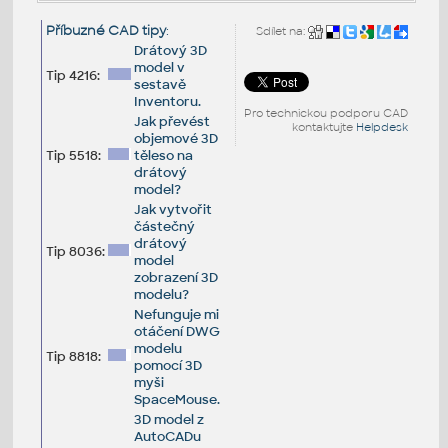
Příbuzné CAD tipy
:
Sdílet na:
Drátový 3D
model v
Tip 4216:
sestavě
Inventoru.
Pro technickou podporu CAD
Jak převést
kontaktujte
Helpdesk
objemové 3D
Tip 5518:
těleso na
drátový
model?
Jak vytvořit
částečný
drátový
Tip 8036:
model
zobrazení 3D
modelu?
Nefunguje mi
otáčení DWG
modelu
Tip 8818:
pomocí 3D
myši
SpaceMouse.
3D model z
AutoCADu