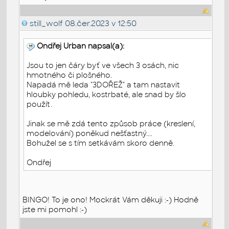
still_wolf
08.čer.2023 v 12:50
Ondřej Urban napsal(a):
Jsou to jen čáry byť ve všech 3 osách, nic
hmotného či plošného.
Napadá mě leda "3DOŘEŽ" a tam nastavit
hloubky pohledu, kostrbaté, ale snad by šlo
použít.
Jinak se mě zdá tento způsob práce (kreslení,
modelování) poněkud nešťastný....
Bohužel se s tím setkávám skoro denně.
Ondřej
BINGO! To je ono! Mockrát Vám děkuji :-) Hodně
jste mi pomohl :-)