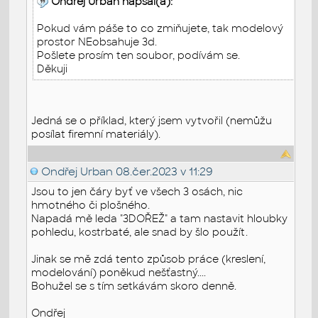
Ondřej Urban napsal(a):
Pokud vám páše to co zmiňujete, tak modelový
prostor NEobsahuje 3d.
Pošlete prosím ten soubor, podívám se.
Děkuji
Jedná se o příklad, který jsem vytvořil (nemůžu
posílat firemní materiály).
Ondřej Urban
08.čer.2023 v 11:29
Jsou to jen čáry byť ve všech 3 osách, nic
hmotného či plošného.
Napadá mě leda "3DOŘEŽ" a tam nastavit hloubky
pohledu, kostrbaté, ale snad by šlo použít.
Jinak se mě zdá tento způsob práce (kreslení,
modelování) poněkud nešťastný....
Bohužel se s tím setkávám skoro denně.
Ondřej