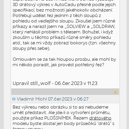
3D drátový výkres v AutoCadu přesně podle jejich
specifikací, bez možnosti jakéhokoliv obcházení.
Potřebuji udělat řez jedním z těch sloupů z
pohledu od vedlejšího sloupu. Zkoušel jsem různé
příkazy a narazil jsem na _SOLVIEW a _SOLDRAW,
který nehlásili problém s tělesem. Bohužel, i když
zkouším u těchto příkazů různé směry pohledu
atd., tak se mi vždy zobrazí bokorys (tzn. všechny
sloupy přes sebe).
Omlouvám se za tak hloupou prosbu, ale mohl by
mi někdo poradit, jak provést potřebný řez?
Upravil still_wolf - 06.čer.2023 v 11:23
Vladimír Michl
07.čer.2023 v 06:27
Bez výkresu nebo obrázku si to asi nebudeme
umět představit. Ale jde-li o vytvoření průmětu,
použijte příkaz PLOŠSNÍMEK. Řezem
drátového
modelu byste dostal jen body průsečíků "drátů" s
řeznou rovnou.