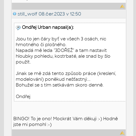
still_wolf
08.čer.2023 v 12:50
Ondřej Urban napsal(a):
Jsou to jen čáry byť ve všech 3 osách, nic
hmotného či plošného.
Napadá mě leda "3DOŘEŽ" a tam nastavit
hloubky pohledu, kostrbaté, ale snad by šlo
použít.
Jinak se mě zdá tento způsob práce (kreslení,
modelování) poněkud nešťastný....
Bohužel se s tím setkávám skoro denně.
Ondřej
BINGO! To je ono! Mockrát Vám děkuji :-) Hodně
jste mi pomohl :-)