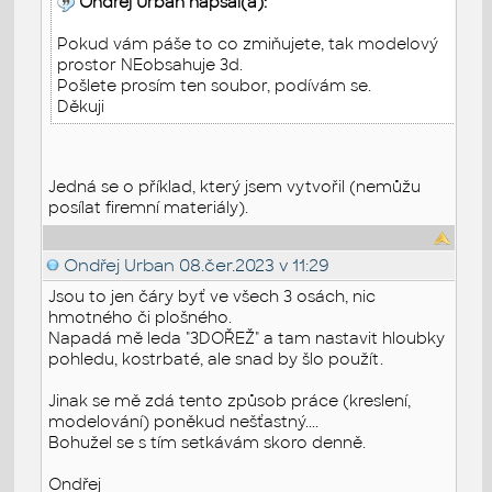
Ondřej Urban napsal(a):
Pokud vám páše to co zmiňujete, tak modelový
prostor NEobsahuje 3d.
Pošlete prosím ten soubor, podívám se.
Děkuji
Jedná se o příklad, který jsem vytvořil (nemůžu
posílat firemní materiály).
Ondřej Urban
08.čer.2023 v 11:29
Jsou to jen čáry byť ve všech 3 osách, nic
hmotného či plošného.
Napadá mě leda "3DOŘEŽ" a tam nastavit hloubky
pohledu, kostrbaté, ale snad by šlo použít.
Jinak se mě zdá tento způsob práce (kreslení,
modelování) poněkud nešťastný....
Bohužel se s tím setkávám skoro denně.
Ondřej