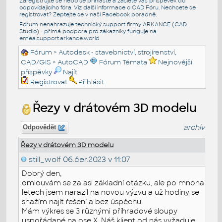
Zaregistrujte se nebo se přihlašte a zašlete váš příspěvek do
odpovídajícího fóra. Viz další informace o
CAD Fóru
. Nechcete se
registrovat? Zeptejte se v naší
Facebook poradně
.
Fórum nenahrazuje technický support firmy ARKANCE (CAD
Studio) - přímá podpora pro zákazníky funguje na
emea.support.arkance.world
Fórum
>
Autodesk - stavebnictví, strojírenství,
CAD/GIS
>
AutoCAD
Fórum Témata
Nejnovější
příspěvky
Najít
Registrovat
Přihlásit
Řezy v drátovém 3D modelu
archiv
Odpovědět
Řezy v drátovém 3D modelu
still_wolf
06.čer.2023 v 11:07
Dobrý den,
omlouvám se za asi základní otázku, ale po mnoha
letech jsem narazil na novou výzvu a už hodiny se
snažím najít řešení a bez úspěchu.
Mám výkres se 3 různými příhradové sloupy
uspořádané na ose X. Náš klient od nás vyžaduje