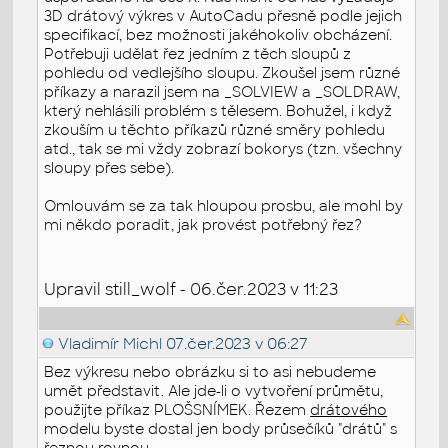
3D drátový výkres v AutoCadu přesně podle jejich
specifikací, bez možnosti jakéhokoliv obcházení.
Potřebuji udělat řez jedním z těch sloupů z
pohledu od vedlejšího sloupu. Zkoušel jsem různé
příkazy a narazil jsem na _SOLVIEW a _SOLDRAW,
který nehlásili problém s tělesem. Bohužel, i když
zkouším u těchto příkazů různé směry pohledu
atd., tak se mi vždy zobrazí bokorys (tzn. všechny
sloupy přes sebe).
Omlouvám se za tak hloupou prosbu, ale mohl by
mi někdo poradit, jak provést potřebný řez?
Upravil still_wolf - 06.čer.2023 v 11:23
Vladimír Michl
07.čer.2023 v 06:27
Bez výkresu nebo obrázku si to asi nebudeme
umět představit. Ale jde-li o vytvoření průmětu,
použijte příkaz PLOŠSNÍMEK. Řezem
drátového
modelu byste dostal jen body průsečíků "drátů" s
řeznou rovnou.