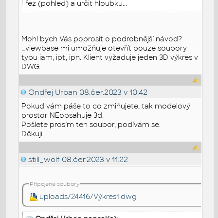
řez (pohled) a určit hloubku...
Mohl bych Vás poprosit o podrobnější návod?
_viewbase mi umožňuje otevřít pouze soubory
typu iam, ipt, ipn. Klient vyžaduje jeden 3D výkres v
DWG.
Ondřej Urban
08.čer.2023 v 10:42
Pokud vám páše to co zmiňujete, tak modelový
prostor NEobsahuje 3d.
Pošlete prosím ten soubor, podívám se.
Děkuji
still_wolf
08.čer.2023 v 11:22
Připojené soubory
uploads/24416/Výkres1.dwg