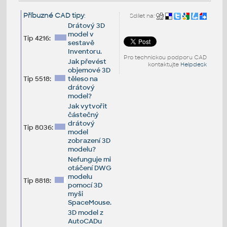
Příbuzné CAD tipy
:
Sdílet na:
Drátový 3D
model v
Tip 4216:
sestavě
Inventoru.
Pro technickou podporu CAD
Jak převést
kontaktujte
Helpdesk
objemové 3D
Tip 5518:
těleso na
drátový
model?
Jak vytvořit
částečný
drátový
Tip 8036:
model
zobrazení 3D
modelu?
Nefunguje mi
otáčení DWG
modelu
Tip 8818:
pomocí 3D
myši
SpaceMouse.
3D model z
AutoCADu