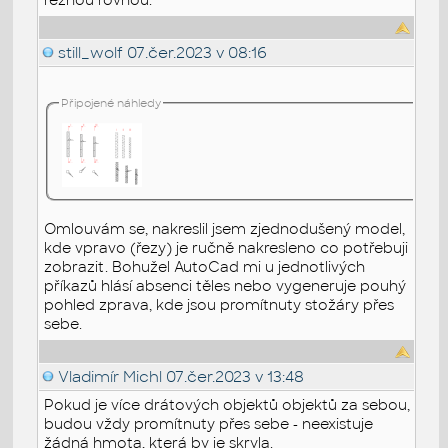
still_wolf
07.čer.2023 v 08:16
Připojené náhledy
Omlouvám se, nakreslil jsem zjednodušený model,
kde vpravo (řezy) je ručně nakresleno co potřebuji
zobrazit. Bohužel AutoCad mi u jednotlivých
příkazů hlásí absenci těles nebo vygeneruje pouhý
pohled zprava, kde jsou promítnuty stožáry přes
sebe.
Vladimír Michl
07.čer.2023 v 13:48
Pokud je více drátových objektů objektů za sebou,
budou vždy promítnuty přes sebe - neexistuje
žádná hmota, která by je skryla.