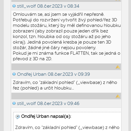
still_wolf
08.čer.2023 v 08:34
Omlouvám se, asi jsem se vyjádřil nepřesně.
Potřebuji do rozvržení vytvořit živý pohled/řez 3D
modelu stožáru, který by měl definovanou hloubku
zobrazení (aby zobrazil pouze jeden dřík bez
konzol, tzn. hloubka od osy stožáru až po jeho
okraj). Jediná povolená kresba je pouze ten 3D
stožár, žádné jiné čáry nejsou povoleny.
Pokud je mi známa funkce FLATTEN, tak se jedná o
převod z 3D na 2D.
Ondřej Urban
08.čer.2023 v 09:39
Zdravím, co "základní pohled" (_viewbase) z něho
řez (pohled) a určit hloubku...
still_wolf
08.čer.2023 v 09:46
Ondřej Urban napsal(a):
Zdravím, co "základní pohled" (_viewbase) z něho