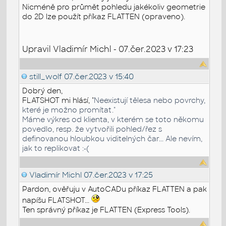
Nicméně pro průmět pohledu jakékoliv geometrie
do 2D lze použít příkaz FLATTEN (opraveno).
Upravil Vladimír Michl - 07.čer.2023 v 17:23
still_wolf
07.čer.2023 v 15:40
Dobrý den,
FLATSHOT mi hlásí, "
Neexistují tělesa nebo povrchy,
které je možno promítat."
Máme výkres od klienta, v kterém se toto někomu
povedlo, resp. že vytvořili pohled/řez s
definovanou hloubkou viditelných čar... Ale nevím,
jak to replikovat :-(
Vladimír Michl
07.čer.2023 v 17:25
Pardon, ověřuju v AutoCADu příkaz FLATTEN a pak
napíšu FLATSHOT...
Ten správný příkaz je FLATTEN (Express Tools).