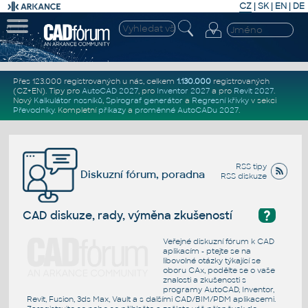
CZ
|
SK
|
EN
|
DE
Přes 123.000 registrovaných u nás, celkem
1.130.000
registrovaných
(CZ+EN)
. Tipy pro
AutoCAD 2027
, pro
Inventor 2027
a pro
Revit 2027
.
Nový
Kalkulátor nosníků
,
Spirograf generátor
a
Regresní křivky
v sekci
Převodníky
.
Kompletní
příkazy
a
proměnné AutoCADu 2027
.
RSS tipy
Diskuzní fórum, poradna
RSS diskuze
?
CAD diskuze, rady, výměna zkušeností
Veřejné diskuzní fórum k CAD
aplikacím - ptejte se na
libovolné otázky týkající se
oboru CAx, podělte se o vaše
znalosti a zkušenosti s
programy AutoCAD, Inventor,
Revit, Fusion, 3ds Max, Vault a s dalšími CAD/BIM/PDM aplikacemi.