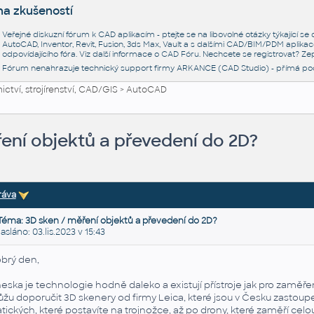
na zkušeností
Veřejné diskuzní fórum k CAD aplikacím - ptejte se na libovolné otázky týkající s
AutoCAD, Inventor, Revit, Fusion, 3ds Max, Vault a s dalšími CAD/BIM/PDM aplikac
odpovídajícího fóra. Viz další informace o
CAD Fóru
. Nechcete se registrovat? Zep
Fórum nenahrazuje technický support firmy ARKANCE (CAD Studio) - přímá po
ctví, strojírenství, CAD/GIS
>
AutoCAD
ení objektů a převedení do 2D?
ráva
Téma: 3D sken / měření objektů a převedení do 2D?
láno: 03.lis.2023 v 15:43
brý den,
eska je technologie hodně daleko a existují přístroje jak pro zaměře
žu doporučit 3D skenery od firmy Leica, které jsou v Česku zastoupe
atických, které postavíte na trojnožce, až po drony, které zaměří cel