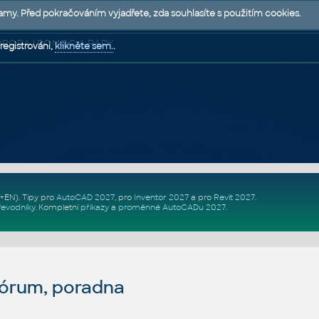
lamy. Před pokračováním vyjadřete, zda souhlasíte s použitím cookies.
 PODPORA | POMOC A RADY
registrováni,
klikněte sem.
.
Z+EN)
. Tipy pro
AutoCAD 2027
, pro
Inventor 2027
a pro
Revit 2027
.
řevodníky
.
Kompletní
příkazy
a
proměnné AutoCADu 2027
.
fórum, poradna