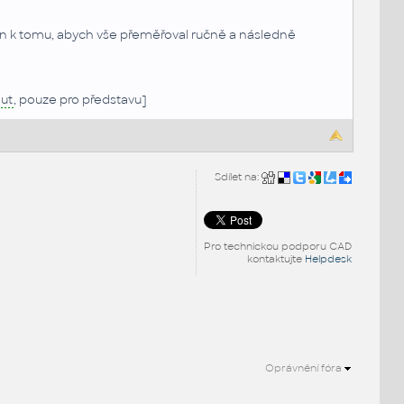
en k tomu, abych vše přeměřoval ručně a následně
out
, pouze pro představu]
Sdílet na:
Pro technickou podporu CAD
kontaktujte
Helpdesk
Oprávnění fóra