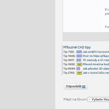
Ex
př
Po
Příbuzné CAD tipy
:
Tip 7130:
Jak změřit horizont
Tip 11436:
Proč mi hlásí přík
Tip 9017:
Tři metody a tři rů
Tip 9492:
Převod mračna bodů
Tip 8949:
Jak převést 3D obje
Tip 2765:
Jak v AutoCADu neb
Odpovědět
Přejít na fórum