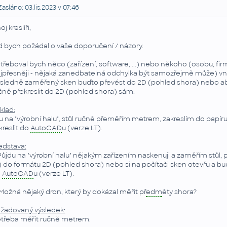
asláno: 03.lis.2023 v 07:46
j kreslíři,
d bych požádal o vaše doporučení / názory.
třeboval bych něco (zařízení, software, ...) nebo někoho (osobu, fir
jpřesněji - nějaká zanedbatelná odchylka být samozřejmě může) vnitřek
sledně zaměřený sken buďto převést do 2D (pohled shora) nebo a
čně překreslit do 2D (pohled shora) sám.
íklad:
u na "výrobní halu", stůl ručně přeměřím metrem, zakreslím do papíru
kreslit do
AutoCAD
u (verze LT).
edstava:
 Půjdu na "výrobní halu" nějakým zařízením naskenuji a zaměřím stůl,
) do formátu 2D (pohled shora) nebo si na počítači sken otevřu a bu
o
AutoCAD
u (verze LT).
 Možná nějaký dron, který by dokázal měřit př
edm
ěty shora?
žadovaný výsledek:
třeba měřit ručně metrem.