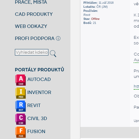
PRÁCE, MÍSTA
Přihlášen:
11.zář.2018
vě
Lokalita:
ČR (JM)
Používám:
CAD PRODUKTY
K 
Revit
Stav:
Offline
mr
Bodů:
21
WEB ODKAZY
od
Ex
PROFI PODPORA
ⓘ
so
Co
Au
PORTÁLY PRODUKTŮ
Pr
um
AUTOCAD
ht
INVENTOR
Ob
REVIT
Pa
CIVIL 3D
Upr
FUSION