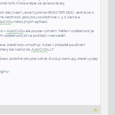
ali tolik místa a lépe se zpracovávaly.
h dat (např. Leica Cyclone REGISTER 360). Jedná se o
lastnosti, jako jsou souřadnice x, y, z, barva a
toCAD
u nebo jiných aplikací.
mo v
AutoCAD
u ale pouze v plném. Měření vzdálenosti je
zdálenosti již na počítači v kanceláři.
ace, které toto umožňují. Avšak v případě používání
který lze načíst do
AutoCAD
u LT.
ací, probíhá obvykle ručně. Existují start-upy, které vyvíjejí
igins/