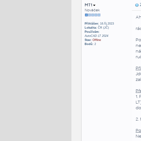
MT1
Z
Nováček
Aho
Přihlášen:
16.říj.2023
rá
Lokalita:
ČR (JČ)
Používám:
AutoCAD LT 2024
Po
Stav:
Offline
Bodů:
2
ne
ná
ru
Př
Jd
za
Př
1.
LT
d
2.
Po
Ne