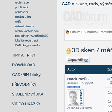
registrace
CAD diskuze, rady, výmě
přihlášení
odhlášení
správa účtu
najít
aktivní témata
archiv konference
Fórum
>
Autodesk - stavebni
posledních 100 příspěvků
lokality registrací
CAD blogy a média
3D sken / měř
TIPY A TRIKY
Odpovědět
DOWNLOAD
Autor
Zp
CAD/BIM bloky
Marek Pavlík
Zas
ARKANCE support
PŘEVODNÍKY
Do
ŠKOLENÍ/VÝUKA
Dn
VIDEO UKÁZKY
mů
Arkance Systems
st