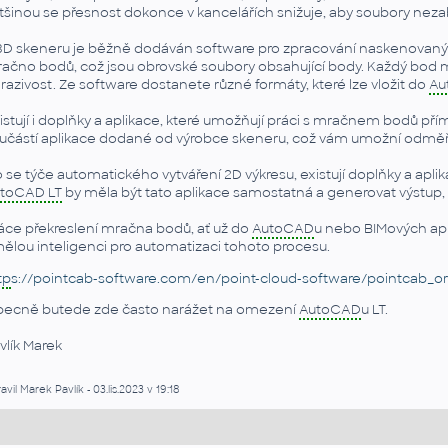
tšinou se přesnost dokonce v kancelářích snižuje, aby soubory nezabír
3D skeneru je běžně dodáván software pro zpracování naskenovanýc
ačno bodů, což jsou obrovské soubory obsahující body. Každý bod má v
razivost. Ze software dostanete různé formáty, které lze vložit do
Au
istují i doplňky a aplikace, které umožňují práci s mračnem bodů pří
učástí aplikace dodané od výrobce skeneru, což vám umožní odměřit v
 se týče automatického vytváření 2D výkresu, existují doplňky a aplik
toCAD LT
by měla být tato aplikace samostatná a generovat výstup, 
áce překreslení mračna bodů, ať už do
AutoCAD
u nebo BIMových aplik
ělou inteligenci pro automatizaci tohoto procesu.
tp
s://pointcab-software.com/en/point-cloud-software/pointcab_or
ecně butede zde často narážet na omezení
AutoCAD
u LT.
vlík Marek
avil Marek Pavlík - 03.lis.2023 v 19:18