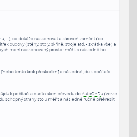
mu, ...), co dokáže naskenovat a zároveň zaměřit (co
 budovy (stěny, stoly, skříně, stroje atd. - zkrátka vše) a
bych mohl naskenovaný prostor měřit a následně ho
 [nebo tento krok přeskočím] a následně jdu k počítači
 půjdu k počítači a buďto sken převedu do
AutoCAD
u (verze
du schopný strany stolu měřit a následně ručně překreslit