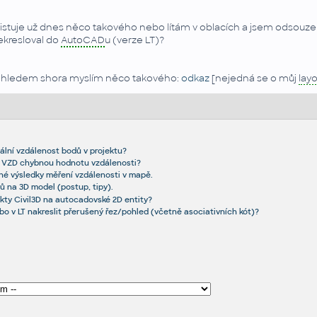
istuje už dnes něco takového nebo lítám v oblacích a jsem odsouz
ekresloval do
AutoCAD
u (verze LT)?
hledem shora myslím něco takového:
odkaz
[nejedná se o můj
lay
ální vzdálenost bodů v projektu?
az VZD chybnou hodnotu vzdálenosti?
zné výsledky měření vzdálenosti v mapě.
 na 3D model (postup, tipy).
kty Civil3D na autocadovské 2D entity?
o v LT nakreslit přerušený řez/pohled (včetně asociativních kót)?