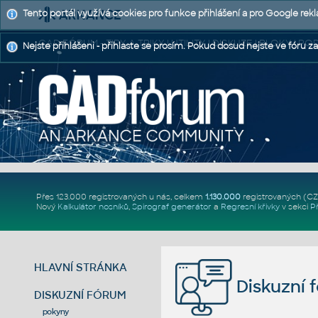
Tento portál využívá cookies pro funkce přihlášení a pro Google rek
CAD FÓRUM - TIPY A TRIKY | UTILITY | DISKUZE | BLOKY |
Nejste přihlášeni - přihlaste se prosím. Pokud dosud nejste ve fóru za
Přes 123.000 registrovaných u nás, celkem
1.130.000
registrovaných (C
Nový
Kalkulátor nosníků
,
Spirograf generátor
a
Regresní křivky
v sekci
P
HLAVNÍ STRÁNKA
Diskuzní 
DISKUZNÍ FÓRUM
pokyny