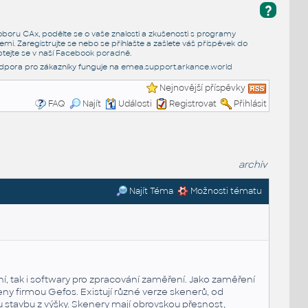
?
e oboru CAx, podělte se o vaše znalosti a zkušenosti s programy
emi. Zaregistrujte se nebo se přihlašte a zašlete váš příspěvek do
tejte se v naší
Facebook poradně
.
dpora pro zákazníky funguje na
emea.support.arkance.world
Nejnovější příspěvky
FAQ
Najít
Události
Registrovat
Přihlásit
archiv
Najít Téma
Možnosti tématu
ní, tak i softwary pro zpracování zaměření. Jako zaměření
ny firmou Gefos. Existují různé verze skenerů, od
ou stavbu z výšky. Skenery mají obrovskou přesnost,