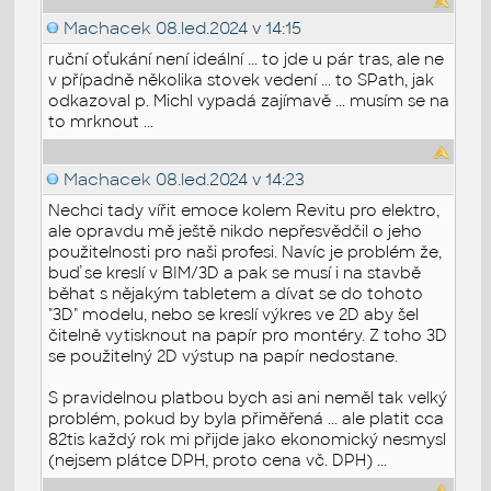
Machacek
08.led.2024 v 14:15
ruční oťukání není ideální ... to jde u pár tras, ale ne
v případně několika stovek vedení ... to SPath, jak
odkazoval p. Michl vypadá zajímavě ... musím se na
to mrknout ...
Machacek
08.led.2024 v 14:23
Nechci tady vířit emoce kolem Revitu pro elektro,
ale opravdu mě ještě nikdo nepřesvědčil o jeho
použitelnosti pro naši profesi. Navíc je problém že,
buď se kreslí v BIM/3D a pak se musí i na stavbě
běhat s nějakým tabletem a dívat se do tohoto
"3D" modelu, nebo se kreslí výkres ve 2D aby šel
čitelně vytisknout na papír pro montéry. Z toho 3D
se použitelný 2D výstup na papír nedostane.
S pravidelnou platbou bych asi ani neměl tak velký
problém, pokud by byla přiměřená ... ale platit cca
82tis každý rok mi přijde jako ekonomický nesmysl
(nejsem plátce DPH, proto cena vč. DPH) ...