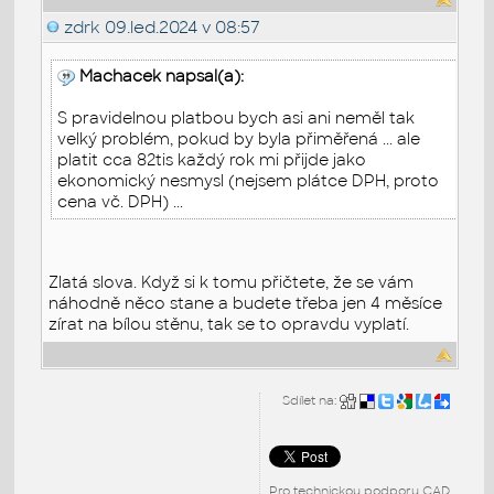
zdrk
09.led.2024 v 08:57
Machacek napsal(a):
S pravidelnou platbou bych asi ani neměl tak
velký problém, pokud by byla přiměřená ... ale
platit cca 82tis každý rok mi přijde jako
ekonomický nesmysl (nejsem plátce DPH, proto
cena vč. DPH) ...
Zlatá slova. Když si k tomu přičtete, že se vám
náhodně něco stane a budete třeba jen 4 měsíce
zírat na bílou stěnu, tak se to opravdu vyplatí.
Sdílet na:
Pro technickou podporu CAD