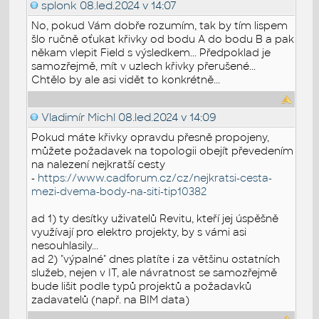
splonk
08.led.2024 v 14:07
No, pokud Vám dobře rozumím, tak by tím lispem
šlo ručně oťukat křivky od bodu A do bodu B a pak
někam vlepit Field s výsledkem... Předpoklad je
samozřejmě, mít v uzlech křivky přerušené...
Chtělo by ale asi vidět to konkrétně...
Vladimír Michl
08.led.2024 v 14:09
Pokud máte křivky opravdu přesně propojeny,
můžete požadavek na topologii obejít převedením
na nalezení nejkratší cesty
-
https://www.cadforum.cz/cz/nejkratsi-cesta-
mezi-dvema-body-na-siti-tip10382
ad 1) ty desítky uživatelů Revitu, kteří jej úspěšně
využívají pro elektro projekty, by s vámi asi
nesouhlasily...
ad 2) "výpalné" dnes platíte i za většinu ostatních
služeb, nejen v IT, ale návratnost se samozřejmě
bude lišit podle typů projektů a požadavků
zadavatelů (např. na BIM data)