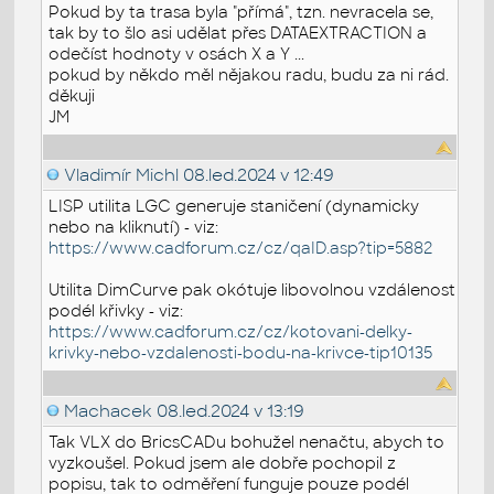
Pokud by ta trasa byla "přímá", tzn. nevracela se,
tak by to šlo asi udělat přes DATAEXTRACTION a
odečíst hodnoty v osách X a Y ...
pokud by někdo měl nějakou radu, budu za ni rád.
děkuji
JM
Vladimír Michl
08.led.2024 v 12:49
LISP utilita LGC generuje staničení (dynamicky
nebo na kliknutí) - viz:
https://www.cadforum.cz/cz/qaID.asp?tip=5882
Utilita DimCurve pak okótuje libovolnou vzdálenost
podél křivky - viz:
https://www.cadforum.cz/cz/kotovani-delky-
krivky-nebo-vzdalenosti-bodu-na-krivce-tip10135
Machacek
08.led.2024 v 13:19
Tak VLX do BricsCADu bohužel nenačtu, abych to
vyzkoušel. Pokud jsem ale dobře pochopil z
popisu, tak to odměření funguje pouze podél