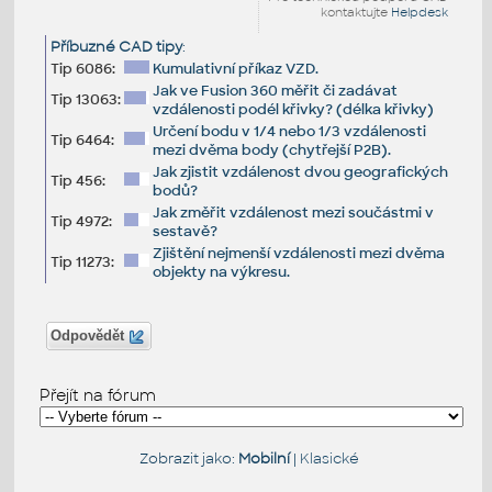
kontaktujte
Helpdesk
Příbuzné CAD tipy
:
Tip 6086:
Kumulativní příkaz VZD.
Jak ve Fusion 360 měřit či zadávat
Tip 13063:
vzdálenosti podél křivky? (délka křivky)
Určení bodu v 1/4 nebo 1/3 vzdálenosti
Tip 6464:
mezi dvěma body (chytřejší P2B).
Jak zjistit vzdálenost dvou geografických
Tip 456:
bodů?
Jak změřit vzdálenost mezi součástmi v
Tip 4972:
sestavě?
Zjištění nejmenší vzdálenosti mezi dvěma
Tip 11273:
objekty na výkresu.
Odpovědět
Přejít na fórum
Zobrazit jako:
Mobilní
|
Klasické