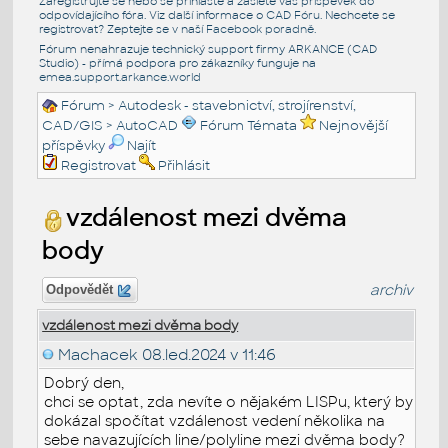
Zaregistrujte se nebo se přihlašte a zašlete váš příspěvek do
odpovídajícího fóra. Viz další informace o
CAD Fóru
. Nechcete se
registrovat? Zeptejte se v naší
Facebook poradně
.
Fórum nenahrazuje technický support firmy ARKANCE (CAD
Studio) - přímá podpora pro zákazníky funguje na
emea.support.arkance.world
Fórum
>
Autodesk - stavebnictví, strojírenství,
CAD/GIS
>
AutoCAD
Fórum Témata
Nejnovější
příspěvky
Najít
Registrovat
Přihlásit
vzdálenost mezi dvěma
body
archiv
Odpovědět
vzdálenost mezi dvěma body
Machacek
08.led.2024 v 11:46
Dobrý den,
chci se optat, zda nevíte o nějakém LISPu, který by
dokázal spočítat vzdálenost vedení několika na
sebe navazujících line/polyline mezi dvěma body?