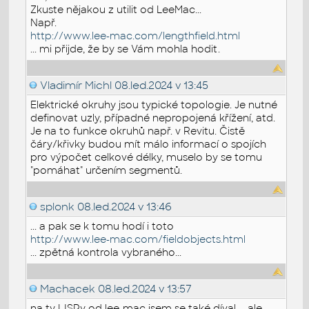
Zkuste nějakou z utilit od LeeMac...
Např.
http://www.lee-mac.com/lengthfield.html
... mi přijde, že by se Vám mohla hodit.
Vladimír Michl
08.led.2024 v 13:45
Elektrické okruhy jsou typické topologie. Je nutné
definovat uzly, případné nepropojená křížení, atd.
Je na to funkce okruhů např. v Revitu. Čistě
čáry/křivky budou mít málo informací o spojích
pro výpočet celkové délky, muselo by se tomu
"pomáhat" určením segmentů.
splonk
08.led.2024 v 13:46
... a pak se k tomu hodí i toto
http://www.lee-mac.com/fieldobjects.html
... zpětná kontrola vybraného...
Machacek
08.led.2024 v 13:57
na ty LISPy od lee-mac jsem se také díval ... ale