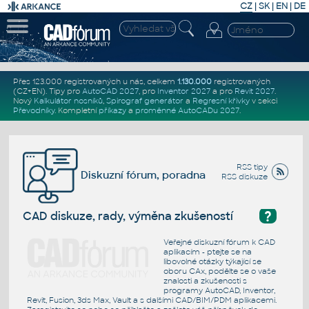
CZ
|
SK
|
EN
|
DE
Přes 123.000 registrovaných u nás, celkem
1.130.000
registrovaných
(CZ+EN)
. Tipy pro
AutoCAD 2027
, pro
Inventor 2027
a pro
Revit 2027
.
Nový
Kalkulátor nosníků
,
Spirograf generátor
a
Regresní křivky
v sekci
Převodníky
.
Kompletní
příkazy
a
proměnné AutoCADu 2027
.
RSS tipy
Diskuzní fórum, poradna
RSS diskuze
?
CAD diskuze, rady, výměna zkušeností
Veřejné diskuzní fórum k CAD
aplikacím - ptejte se na
libovolné otázky týkající se
oboru CAx, podělte se o vaše
znalosti a zkušenosti s
programy AutoCAD, Inventor,
Revit, Fusion, 3ds Max, Vault a s dalšími CAD/BIM/PDM aplikacemi.