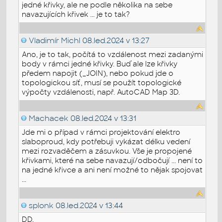
jedné křivky, ale ne podle několika na sebe
navazujících křivek ... je to tak?
Vladimír Michl
08.led.2024 v 13:27
Ano, je to tak, počítá to vzdálenost mezi zadanými
body v rámci jedné křivky. Buď ale lze křivky
předem napojit (_JOIN), nebo pokud jde o
topologickou síť, musí se použít topologické
výpočty vzdálenosti, např. AutoCAD Map 3D.
Machacek
08.led.2024 v 13:31
Jde mi o případ v rámci projektování elektro
slaboproud, kdy potřebuji vykázat délku vedení
mezi rozvaděčem a zásuvkou. Vše je propojené
křivkami, které na sebe navazují/odbočují ... není to
na jedné křivce a ani není možné to nějak spojovat
...
splonk
08.led.2024 v 13:44
DD,