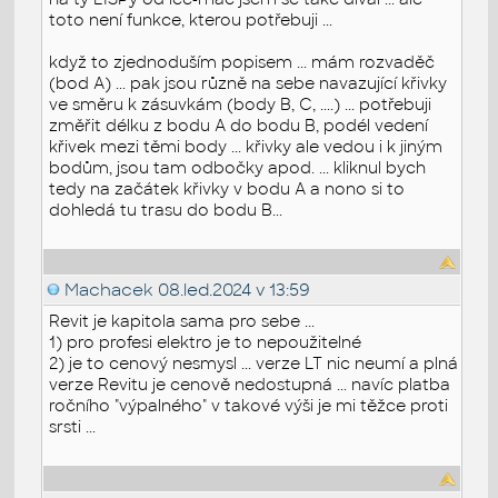
toto není funkce, kterou potřebuji ...
když to zjednoduším popisem ... mám rozvaděč
(bod A) ... pak jsou různě na sebe navazující křivky
ve směru k zásuvkám (body B, C, ....) ... potřebuji
změřit délku z bodu A do bodu B, podél vedení
křivek mezi těmi body ... křivky ale vedou i k jiným
bodům, jsou tam odbočky apod. ... kliknul bych
tedy na začátek křivky v bodu A a nono si to
dohledá tu trasu do bodu B...
Machacek
08.led.2024 v 13:59
Revit je kapitola sama pro sebe ...
1) pro profesi elektro je to nepoužitelné
2) je to cenový nesmysl ... verze LT nic neumí a plná
verze Revitu je cenově nedostupná ... navíc platba
ročního "výpalného" v takové výši je mi těžce proti
srsti ...