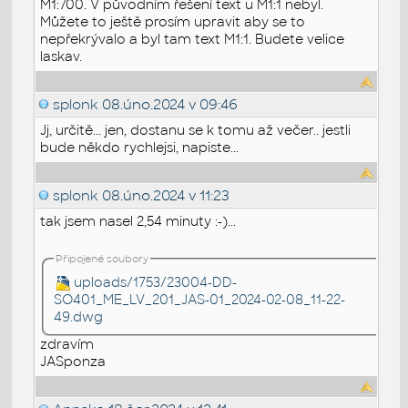
M1:700. V původním řešení text u M1:1 nebyl.
Můžete to ještě prosím upravit aby se to
nepřekrývalo a byl tam text M1:1. Budete velice
laskav.
splonk
08.úno.2024 v 09:46
Jj, určitě... jen, dostanu se k tomu až večer.. jestli
bude někdo rychlejsi, napiste...
splonk
08.úno.2024 v 11:23
tak jsem nasel 2,54 minuty :-)...
Připojené soubory
uploads/1753/23004-DD-
SO401_ME_LV_201_JAS-01_2024-02-08_11-22-
49.dwg
zdravím
JASponza