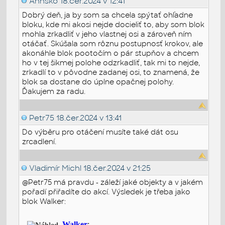
Annsko
18.čer.2024 v 12:41
Dobrý deň, ja by som sa chcela spýtať ohľadne
bloku, kde mi akosi nejde docieliť to, aby som blok
mohla zrkadliť v jeho vlastnej osi a zároveň ním
otáčať. Skúšala som rôznu postupnosť krokov, ale
akonáhle blok pootočím o pár stupňov a chcem
ho v tej šikmej polohe odzrkadliť, tak mi to nejde,
zrkadlí to v pôvodne zadanej osi, to znamená, že
blok sa dostane do úplne opačnej polohy.
Ďakujem za radu.
Petr75
18.čer.2024 v 13:41
Do výběru pro otáčení musíte také dát osu
zrcadlení.
Vladimír Michl
18.čer.2024 v 21:25
@Petr75 má pravdu - záleží jaké objekty a v jakém
pořadí přiřadíte do akcí. Výsledek je třeba jako
blok Walker: