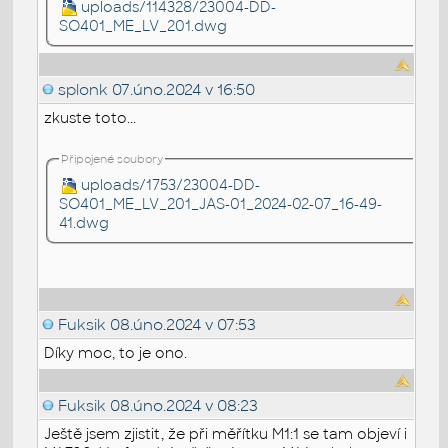
uploads/114328/23004-DD-
SO401_ME_LV_201.dwg
splonk
07.úno.2024 v 16:50
zkuste toto...
Připojené soubory
uploads/1753/23004-DD-
SO401_ME_LV_201_JAS-01_2024-02-07_16-49-
41.dwg
Fuksik
08.úno.2024 v 07:53
Díky moc, to je ono.
Fuksik
08.úno.2024 v 08:23
Ještě jsem zjistit, že při měřítku M1:1 se tam objeví i