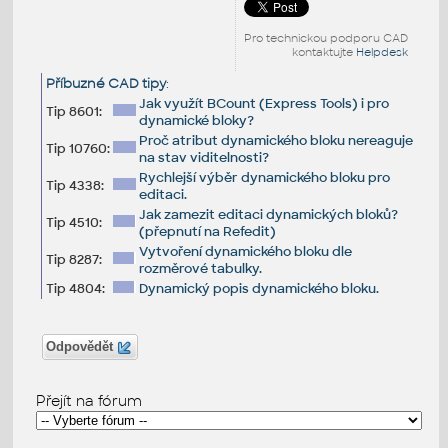
Pro technickou podporu CAD
kontaktujte
Helpdesk
Příbuzné CAD tipy
:
Jak využít BCount (Express Tools) i pro
Tip 8601:
dynamické bloky?
Proč atribut dynamického bloku nereaguje
Tip 10760:
na stav viditelnosti?
Rychlejší výběr dynamického bloku pro
Tip 4338:
editaci.
Jak zamezit editaci dynamických bloků?
Tip 4510:
(přepnutí na Refedit)
Vytvoření dynamického bloku dle
Tip 8287:
rozměrové tabulky.
Tip 4804:
Dynamický popis dynamického bloku.
Odpovědět
Přejít na fórum