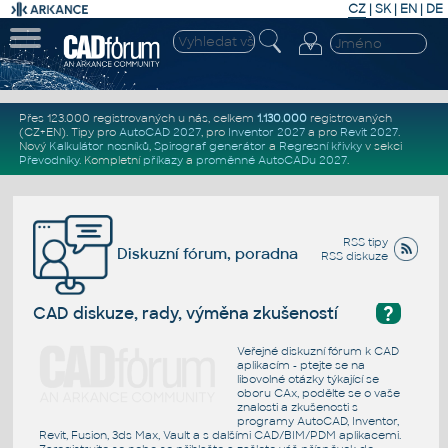
CZ
|
SK
|
EN
|
DE
Přes 123.000 registrovaných u nás, celkem
1.130.000
registrovaných
(CZ+EN)
. Tipy pro
AutoCAD 2027
, pro
Inventor 2027
a pro
Revit 2027
.
Nový
Kalkulátor nosníků
,
Spirograf generátor
a
Regresní křivky
v sekci
Převodníky
.
Kompletní
příkazy
a
proměnné AutoCADu 2027
.
RSS tipy
Diskuzní fórum, poradna
RSS diskuze
?
CAD diskuze, rady, výměna zkušeností
Veřejné diskuzní fórum k CAD
aplikacím - ptejte se na
libovolné otázky týkající se
oboru CAx, podělte se o vaše
znalosti a zkušenosti s
programy AutoCAD, Inventor,
Revit, Fusion, 3ds Max, Vault a s dalšími CAD/BIM/PDM aplikacemi.