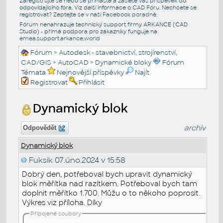
Zaregistrujte se nebo se přihlašte a zašlete váš příspěvek do
odpovídajícího fóra. Viz další informace o
CAD Fóru
. Nechcete se
registrovat? Zeptejte se v naší
Facebook poradně
.
Fórum nenahrazuje technický support firmy ARKANCE (CAD
Studio) - přímá podpora pro zákazníky funguje na
emea.support.arkance.world
Fórum
>
Autodesk - stavebnictví, strojírenství,
CAD/GIS
>
AutoCAD
>
Dynamické bloky
Fórum
Témata
Nejnovější příspěvky
Najít
Registrovat
Přihlásit
Dynamický blok
archiv
Odpovědět
Dynamický blok
Fuksik
07.úno.2024 v 15:58
Dobrý den, potřeboval bych upravit dynamický
blok měřítka nad razítkem. Potřeboval bych tam
doplnit měřítko 1.700. Můžu o to někoho poprosit.
Výkres viz příloha. Díky
Připojené soubory