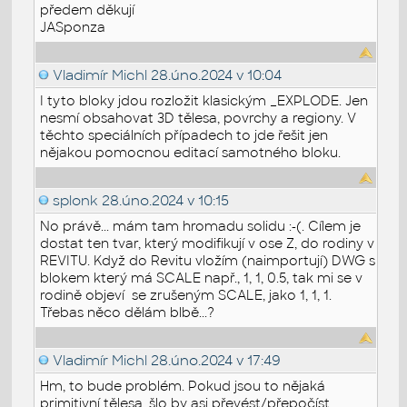
předem děkují
JASponza
Vladimír Michl
28.úno.2024 v 10:04
I tyto bloky jdou rozložit klasickým _EXPLODE. Jen
nesmí obsahovat 3D tělesa, povrchy a regiony. V
těchto speciálních případech to jde řešit jen
nějakou pomocnou editací samotného bloku.
splonk
28.úno.2024 v 10:15
No právě... mám tam hromadu solidu :-(. Cílem je
dostat ten tvar, který modifikují v ose Z, do rodiny v
REVITU. Když do Revitu vložím (naimportují) DWG s
blokem který má SCALE např., 1, 1, 0.5, tak mi se v
rodině objeví se zrušeným SCALE, jako 1, 1, 1.
Třebas něco dělám blbě...?
Vladimír Michl
28.úno.2024 v 17:49
Hm, to bude problém. Pokud jsou to nějaká
primitivní tělesa, šlo by asi převést/přepočíst