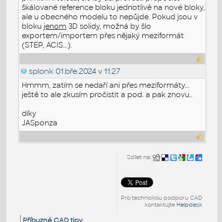
škálované reference bloku jednotlivě na nové bloky,
ale u obecného modelu to nepůjde. Pokud jsou v
bloku
jenom
3D solidy, možná by šlo
exportem/importem přes nějaký meziformát
(STEP, ACIS...).
splonk
01.bře.2024 v 11:27
Hmmm, zatím se nedaří ani přes meziformáty...
ještě to ale zkusím pročistit a pod. a pak znovu..
díky
JASponza
Sdílet na:
Pro technickou podporu CAD
kontaktujte
Helpdesk
Příbuzné CAD tipy
: