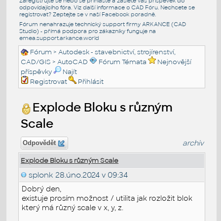
Zaregistrujte se nebo se přihlašte a zašlete váš příspěvek do
odpovídajícího fóra. Viz další informace o
CAD Fóru
. Nechcete se
registrovat? Zeptejte se v naší
Facebook poradně
.
Fórum nenahrazuje technický support firmy ARKANCE (CAD
Studio) - přímá podpora pro zákazníky funguje na
emea.support.arkance.world
Fórum
>
Autodesk - stavebnictví, strojírenství,
CAD/GIS
>
AutoCAD
Fórum Témata
Nejnovější
příspěvky
Najít
Registrovat
Přihlásit
Explode Bloku s různým
Scale
archiv
Odpovědět
Explode Bloku s různým Scale
splonk
28.úno.2024 v 09:34
Dobrý den,
existuje prosím možnost / utilita jak rozložit blok
který má různý scale v x, y, z.