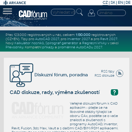
CZ
|
SK
|
EN
|
DE
Přes 123.000 registrovaných u nás, celkem
1.130.000
registrovaných
(CZ+EN)
. Tipy pro
AutoCAD 2027
, pro
Inventor 2027
a pro
Revit 2027
.
Nový
Kalkulátor nosníků
,
Spirograf generátor
a
Regresní křivky
v sekci
Převodníky
.
Kompletní
příkazy
a
proměnné AutoCADu 2027
.
RSS tipy
Diskuzní fórum, poradna
RSS diskuze
?
CAD diskuze, rady, výměna zkušeností
Veřejné diskuzní fórum k CAD
aplikacím - ptejte se na
libovolné otázky týkající se
oboru CAx, podělte se o vaše
znalosti a zkušenosti s
programy AutoCAD, Inventor,
Revit, Fusion, 3ds Max, Vault a s dalšími CAD/BIM/PDM aplikacemi.