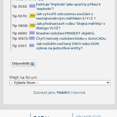
Existuje "implode" jako opačný příkaz k
Tip 3032:
"explode"?
Jak vytvořit odvozenou součást s
Tip 5570:
nestejnoměrným měřítkem X/Y/Z ?
Jak přednastavit volbu "Stejná měřítka" v
Tip 11808:
dialogu VLOŽ?
Tip 6690:
Snadné rozložení MINSERT objektů.
Tip 10573:
Čtyři metody rozložení bloku v AutoCADu.
Jak rozložím načtený DWG nebo DGN
Tip 3357:
výkres na jednotlivé entity?
Odpovědět
Přejít na fórum
Zobrazit jako:
Mobilní
|
Klasické