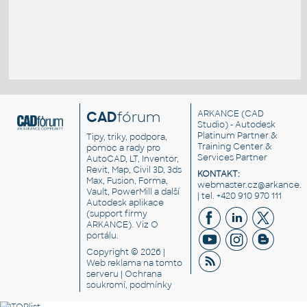
CAD
fórum
ARKANCE
(CAD
Studio) - Autodesk
Platinum Partner &
Tipy, triky, podpora,
Training Center &
pomoc a rady pro
Services Partner
AutoCAD, LT, Inventor,
Revit, Map, Civil 3D, 3ds
KONTAKT:
Max, Fusion, Forma,
webmaster.cz@arkance.w
Vault, PowerMill a další
| tel. +420 910 970 111
Autodesk aplikace
(support firmy
ARKANCE). Viz
O
portálu
.
Copyright © 2026 |
Web reklama
na tomto
serveru |
Ochrana
soukromí, podmínky