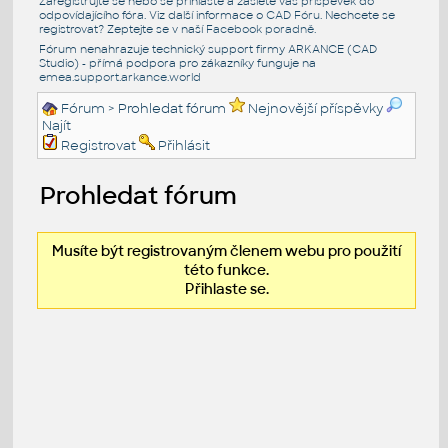
Zaregistrujte se nebo se přihlašte a zašlete váš příspěvek do
odpovídajícího fóra. Viz další informace o
CAD Fóru
. Nechcete se
registrovat? Zeptejte se v naší
Facebook poradně
.
Fórum nenahrazuje technický support firmy ARKANCE (CAD
Studio) - přímá podpora pro zákazníky funguje na
emea.support.arkance.world
Fórum
> Prohledat fórum
Nejnovější příspěvky
Najít
Registrovat
Přihlásit
Prohledat fórum
Musíte být registrovaným členem webu pro použití
této funkce.
Přihlaste se.