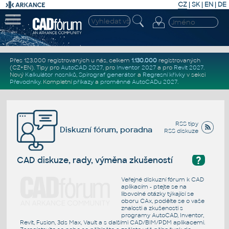
CZ
|
SK
|
EN
|
DE
Přes 123.000 registrovaných u nás, celkem
1.130.000
registrovaných
(CZ+EN)
. Tipy pro
AutoCAD 2027
, pro
Inventor 2027
a pro
Revit 2027
.
Nový
Kalkulátor nosníků
,
Spirograf generátor
a
Regresní křivky
v sekci
Převodníky
.
Kompletní
příkazy
a
proměnné AutoCADu 2027
.
RSS tipy
Diskuzní fórum, poradna
RSS diskuze
?
CAD diskuze, rady, výměna zkušeností
Veřejné diskuzní fórum k CAD
aplikacím - ptejte se na
libovolné otázky týkající se
oboru CAx, podělte se o vaše
znalosti a zkušenosti s
programy AutoCAD, Inventor,
Revit, Fusion, 3ds Max, Vault a s dalšími CAD/BIM/PDM aplikacemi.