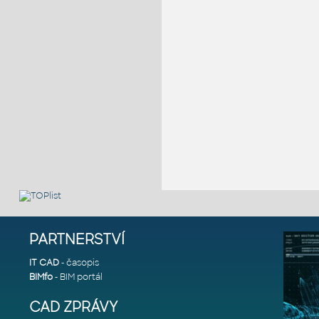
PARTNERSTVÍ
IT CAD
- časopis
BIMfo
- BIM portál
CAD ZPRÁVY