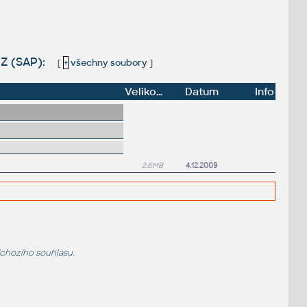
Z (SAP):
[
+
všechny soubory
]
Velikost
Datum
Info
2.6MB
4.12.2009
dchozího souhlasu.