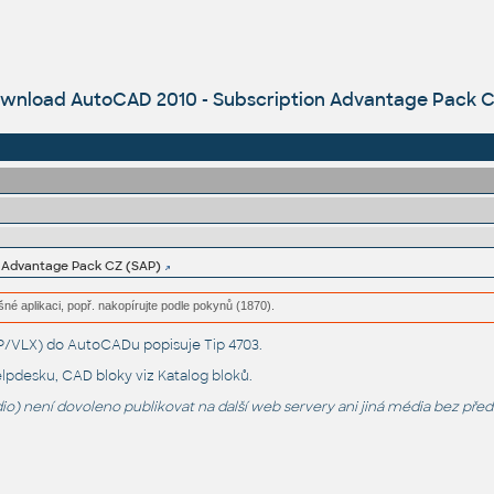
wnload AutoCAD 2010 - Subscription Advantage Pack C
n Advantage Pack CZ (SAP)
šné aplikaci, popř. nakopírujte podle pokynů (1870).
LSP/VLX) do AutoCADu popisuje
Tip 4703
.
lpdesku
, CAD bloky viz
Katalog bloků
.
o) není dovoleno publikovat na další web servery ani jiná média bez pře