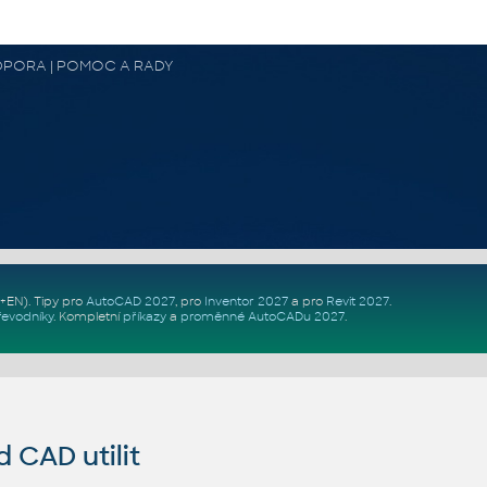
 PODPORA | POMOC A RADY
Z+EN)
. Tipy pro
AutoCAD 2027
, pro
Inventor 2027
a pro
Revit 2027
.
řevodníky
.
Kompletní
příkazy
a
proměnné AutoCADu 2027
.
CAD utilit