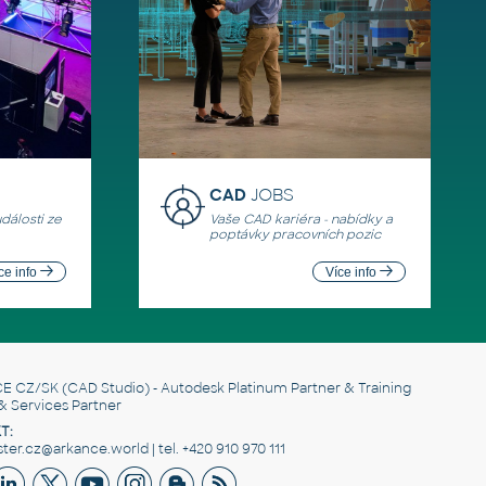
CAD
JOBS
události ze
Vaše CAD kariéra - nabídky a
poptávky pracovních pozic
ce info
Více info
E CZ/SK
(CAD Studio) - Autodesk Platinum Partner & Training
& Services Partner
T:
er.cz@arkance.world | tel. +420 910 970 111