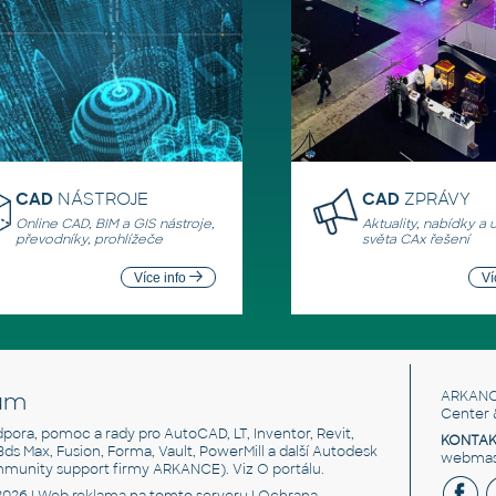
CAD
NÁSTROJE
CAD
ZPRÁVY
Online CAD, BIM a GIS nástroje,
Aktuality, nabídky a 
převodníky, prohlížeče
světa CAx řešení
Více info
Ví
um
ARKANC
Center 
odpora, pomoc a rady pro AutoCAD, LT, Inventor, Revit,
KONTAK
 3ds Max, Fusion, Forma, Vault, PowerMill a další Autodesk
webmast
mmunity support firmy ARKANCE). Viz
O portálu
.