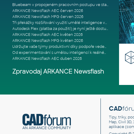
Bluebeam v propojeném pracovním postupu ve stavebnictví: Proč je int
ARKANCE Newsflash AEC červen 2026
ARKANCE Newsflash MFG červen 2026
Tři překážky rozšiřování využití umělé inteligence ve stavebním prům
Autodesk Flex (platba za použití) je nyní ještě dostupnější
ARKANCE Newsflash AEC květen 2026
ARKANCE Newsflash MFG květen 2026
Udržujte vaše týmy produktivní díky podpoře vedené odborníky
Od experimentování s umělou inteligencí k reálnému dopadu na podniká
ARKANCE Newsflash AEC duben 2026
Zpravodaj ARKANCE Newsflash
CAD
fór
Tipy, triky, p
Map, Civil 3D,
aplikace (co