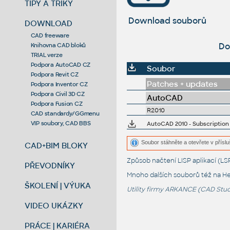
TIPY A TRIKY
Download souborů
DOWNLOAD
CAD freeware
Do
Knihovna CAD bloků
TRIAL verze
Podpora AutoCAD CZ
Soubor
Podpora Revit CZ
Patches + updates
Podpora Inventor CZ
Podpora Civil 3D CZ
AutoCAD
Podpora Fusion CZ
R2010
CAD standardy/GGmenu
VIP soubory, CAD BBS
AutoCAD 2010 - Subscriptio
Soubor stáhněte a otevřete v příslu
CAD+BIM BLOKY
Způsob načtení LISP aplikací (
PŘEVODNÍKY
Mnoho dalších souborů též na
He
ŠKOLENÍ | VÝUKA
Utility firmy ARKANCE (CAD Studi
VIDEO UKÁZKY
PRÁCE | KARIÉRA