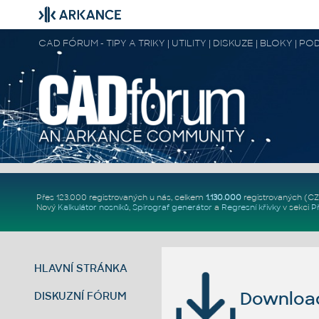
CAD FÓRUM - TIPY A TRIKY | UTILITY | DISKUZE | BLOKY |
Přes 123.000 registrovaných u nás, celkem
1.130.000
registrovaných (C
Nový
Kalkulátor nosníků
,
Spirograf generátor
a
Regresní křivky
v sekci
P
HLAVNÍ STRÁNKA
Download 
DISKUZNÍ FÓRUM