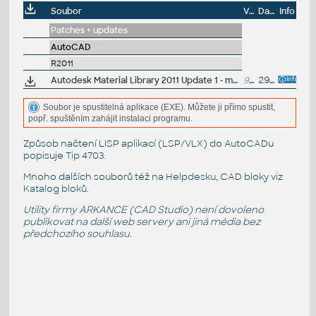
Soubor
Velikost
Datum
Info
Patches + updates
AutoCAD
R2011
Autodesk Material Library 2011 Update 1 - materials for AutoCAD, Inventor, ... (XLF files)
925kB
29.3.2010
Soubor je spustitelná aplikace (EXE). Můžete ji přímo spustit,
popř. spuštěním zahájit instalaci programu.
Způsob načtení LISP aplikací (LSP/VLX) do AutoCADu
popisuje
Tip 4703
.
Mnoho dalších souborů též na
Helpdesku
, CAD bloky viz
Katalog bloků
.
Utility firmy ARKANCE (CAD Studio) není dovoleno
publikovat na další web servery ani jiná média bez
předchozího souhlasu.