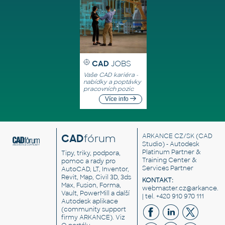
CAD
JOBS
Vaše CAD kariéra -
nabídky a poptávky
pracovních pozic
Více info
CAD
fórum
ARKANCE CZ/SK
(CAD
Studio) - Autodesk
Platinum Partner &
Tipy, triky, podpora,
Training Center &
pomoc a rady pro
Services Partner
AutoCAD, LT, Inventor,
Revit, Map, Civil 3D, 3ds
KONTAKT:
Max, Fusion, Forma,
webmaster.cz@arkance.w
Vault, PowerMill a další
| tel. +420 910 970 111
Autodesk aplikace
(community support
firmy ARKANCE). Viz