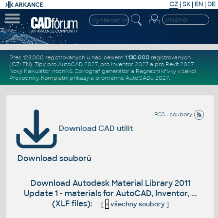
CZ
|
SK
|
EN
|
DE
Přes 123.000 registrovaných u nás, celkem
1.130.000
registrovaných
(CZ+EN)
. Tipy pro
AutoCAD 2027
, pro
Inventor 2027
a pro
Revit 2027
.
Nový
Kalkulátor nosníků
,
Spirograf generátor
a
Regresní křivky
v sekci
Převodníky
.
Kompletní
příkazy
a
proměnné AutoCADu 2027
.
RSS - soubory
Download CAD utilit
Download souborů
Download Autodesk Material Library 2011
Update 1 - materials for AutoCAD, Inventor, ...
(XLF files):
[
+
všechny soubory
]