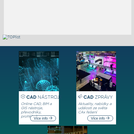
CAD
NÁSTROJE
CAD
ZPRÁVY
Online CAD, BIM a
Aktuality, nabídky a
GIS nástroje,
události ze světa
převodníky,
CAx řešení
prohlížeče
Více info
Více info